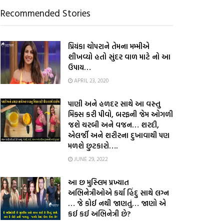
Recommended Stories
પ્રિયંકા ચોપરાને તેમના મમ્મીએ
શીખવ્યો હતો સુંદર વાળ માટે નો આ
ઉપાય…
APRIL 23, 2020
પાણી અને હળદર સાથે આ વસ્તુ
મિક્સ કરી પીવો, બરફની જેમ ઓગળી
જશે ચરબી અને વજન… શરદી,
એલર્જી અને શરીરના દુખાવાથી પણ
મળશે છુટકારો….
JUNE 29, 2022
આ છ મુસ્લિમ પ્રખ્યાત
અભિનેત્રીઓએ કર્યા હિંદુ સાથે લગ્ન
… જે કોઈ નથી જાણતું… જાણો એ
કઈ કઈ અભિનેત્રી છે?