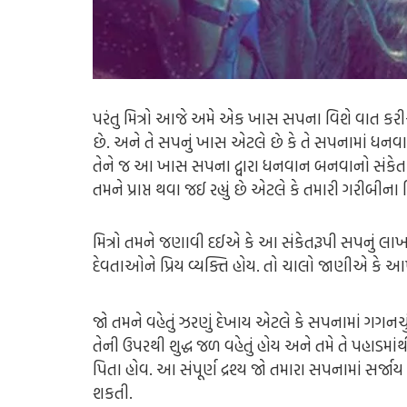
પરંતુ મિત્રો આજે અમે એક ખાસ સપના વિશે વાત કર
છે. અને તે સપનું ખાસ એટલે છે કે તે સપનામાં ધનવાન
તેને જ આ ખાસ સપના દ્વારા ધનવાન બનવાનો સંકેત પ્ર
તમને પ્રાપ્ત થવા જઈ રહ્યું છે એટલે કે તમારી ગરીબી
મિત્રો તમને જણાવી દઈએ કે આ સંકેતરૂપી સપનું લાખ
દેવતાઓને પ્રિય વ્યક્તિ હોય. તો ચાલો જાણીએ કે આખરે
જો તમને વહેતું ઝરણું દેખાય એટલે કે સપનામાં ગગનચુ
તેની ઉપરથી શુદ્ધ જળ વહેતું હોય અને તમે તે પહાડમ
પિતા હોવ. આ સંપૂર્ણ દ્રશ્ય જો તમારા સપનામાં સર્
શકતી.