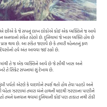
ીએ છીએ કે જે સપનું લાખ લોકોએ કોઈ એક વ્યક્તિને જ આવે
 બનવાનો સંકેત રહેલો છે. દુનિયામાં જે ખાસ વ્યક્તિ હોય છે
ાપ્ત થાય છે. આ સંકેત જણાવે છે કે તમારી મહેનતનું ફળ
ના દિવસોનો હવે અંત આવવા જઈ રહ્યો છે.
માંથી તે જ એક વ્યક્તિને આવે છે જે સૌથી ખાસ અને
 તે સિક્રેટ સપનામાં શું દેખાય છે.
ંબી પર્વતો એટલે કે વાદળોને સ્પર્શ થતો હોય તેવા પહાડો અને
ાંથી વહેતા ઝરણામાં તમારા બંને હાથની મદદથી ઝરણાના પાણીને
જાય તો તમને ધનવાન થવામાં દુનિયાની કોઈ પણ તાકાત નથી રોકી