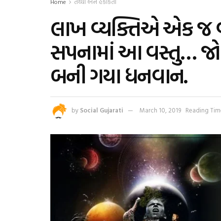
Home
તથ્યો અને હકીકતો
લાખ વ્યક્તિએ એક જ વ
સપનામાં આ વસ્તુ… જો
બની ગયા ધનવાન.
by
Social Gujarati
March 10, 2019
Reading Time