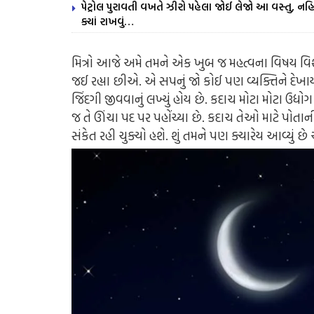
પેટ્રોલ પુરાવતી વખતે ઝીરો પહેલા જોઈ લેજો આ વસ્તુ, નહિ 
ક્યાં રાખવું…
મિત્રો આજે અમે તમને એક ખુબ જ મહત્વના વિષય વિશ
જઈ રહ્યા છીએ. એ સપનું જો કોઈ પણ વ્યક્તિને દેખાય
જિંદગી જીવવાનું લખ્યું હોય છે. કદાચ મોટા મોટા ઉદ
જ તે ઊંચા પદ પર પહોંચ્યા છે. કદાચ તેઓ માટે 
સંકેત રહી ચુક્યો હશે. શું તમને પણ ક્યારેય આવ્યું છ