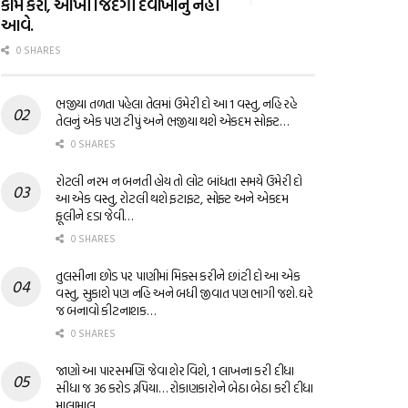
કામ કરો, આખી જિંદગી દવાખાનું નહીં
આવે.
0 SHARES
ભજીયા તળતા પહેલા તેલમાં ઉમેરી દો આ 1 વસ્તુ, નહિ રહે
તેલનું એક પણ ટીપું અને ભજીયા થશે એકદમ સોફ્ટ…
0 SHARES
રોટલી નરમ ન બનતી હોય તો લોટ બાંધતા સમયે ઉમેરી દો
આ એક વસ્તુ, રોટલી થશે ફટાફટ, સોફ્ટ અને એકદમ
ફૂલીને દડા જેવી…
0 SHARES
તુલસીના છોડ પર પાણીમાં મિક્સ કરીને છાંટી દો આ એક
વસ્તુ, સુકાશે પણ નહિ અને બધી જીવાત પણ ભાગી જશે. ઘરે
જ બનાવો કીટનાશક…
0 SHARES
જાણો આ પારસમણિ જેવા શેર વિશે, 1 લાખના કરી દીધા
સીધા જ 36 કરોડ રૂપિયા… રોકાણકારોને બેઠા બેઠા કરી દીધા
માલામાલ…