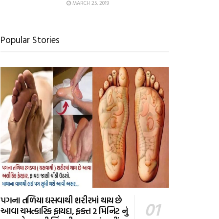
MARCH 25, 2019
Popular Stories
પગના તળિયા ઘસવાથી શરીરમાં થાય છે
આવા ચમત્કારિક ફાયદા, ફક્ત 2 મિનિટ નું