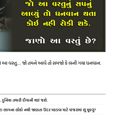
ાં આ વસ્તુ… જો તમને આવે તો સમજો કે બની ગયા ધનવાન.
ં…દુનિયા તમારી દીવાની થઇ જશે.
ા ભાગના લોકો નથી જાણતા ઉંદર પકડવા માટે પાંજરામાં શું મૂકવું?