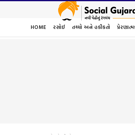
HOME
રસોઈ
તથ્યો અને હકીકતો
પ્રેરણાત્