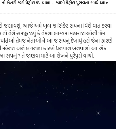
તો છેતરી જશે પેટ્રોલ પંપ વાળા… જાણો પેટ્રોલ પુરાવતા સમયે ધ્યાન
ે જણાવશું. આજે અમે ખુબ જ સિક્રેટ સપના વિશે વાત કરવા
 તો તેને સમજી જવું કે તેમના ભાગ્યમાં મહારાજાઓની જેમ
્યોગ પતિઓ તેમજ નેતાઓને આ જ સપનું દેખાયું હશે જેના કારણે
પોતાની મહેનત અને લગનના કારણે ધનવાન બનવાનો આ એક
ે આ સપનું ? તે જાણવા માટે આ લેખને પુરેપુરો વાંચો.