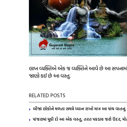
લાખ વ્યક્તિએ એક જ વ્યક્તિને આવે છે આ સપનામ
જાણો કઈ છે આ વસ્તુ.
RELATED POSTS
બીજા લોકોને મળતા સમયે ધ્યાન રાખો માત્ર આ પાંચ વાતનુ
પાંજરામાં મૂકી દો આ એક વસ્તુ, તરત પકડાય જશે ઉંદર, મોટ