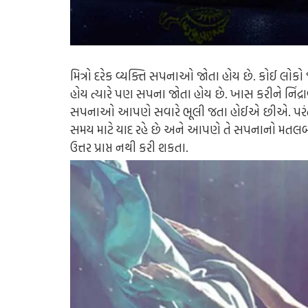
મિત્રો દરેક વ્યક્તિ સપનાઓ જોતા હોય છે. કોઈ લોકો
હોય ત્યારે પણ સપના જોતા હોય છે. ખાસ કરીને નિં
સપનાઓ આપણે સવારે ભૂલી જતા હોઈએ છીએ. પરંત
સમય માટે યાદ રહે છે અને આપણે તે સપનાનો મતલ
ઉત્તર પ્રાપ્ત નથી કરી શકતા.