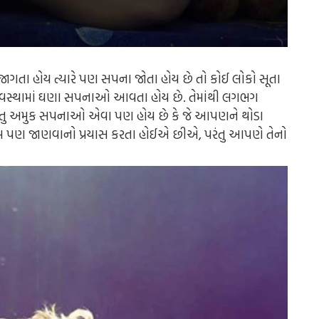
 જાગતા હોય ત્યારે પણ સપના જોતા હોય છે તો કોઈ લોકો સૂતા
દ્રાવસ્થામાં ઘણા સપનાઓ આવતા હોય છે. તેમાંથી લગભગ
ુ અમુક સપનાઓ એવા પણ હોય છે કે જે આપણને થોડા
બ પણ જાણવાનો પ્રયાસ કરતા હોઈએ છીએ, પરંતુ આપણે તેનો