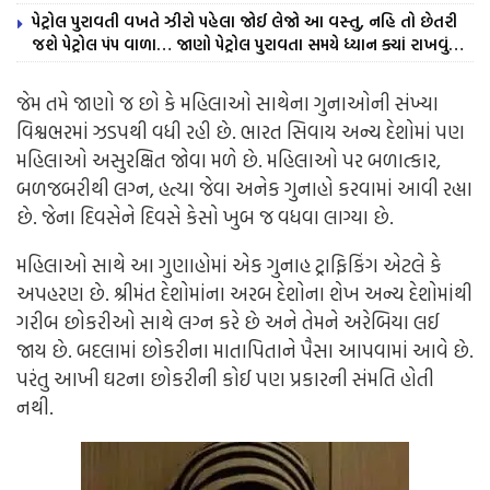
પેટ્રોલ પુરાવતી વખતે ઝીરો પહેલા જોઈ લેજો આ વસ્તુ, નહિ તો છેતરી
જશે પેટ્રોલ પંપ વાળા… જાણો પેટ્રોલ પુરાવતા સમયે ધ્યાન ક્યાં રાખવું…
જેમ તમે જાણો જ છો કે મહિલાઓ સાથેના ગુનાઓની સંખ્યા
વિશ્વભરમાં ઝડપથી વધી રહી છે. ભારત સિવાય અન્ય દેશોમાં પણ
મહિલાઓ અસુરક્ષિત જોવા મળે છે. મહિલાઓ પર બળાત્કાર,
બળજબરીથી લગ્ન, હત્યા જેવા અનેક ગુનાહો કરવામાં આવી રહ્યા
છે. જેના દિવસેને દિવસે કેસો ખુબ જ વધવા લાગ્યા છે.
મહિલાઓ સાથે આ ગુણાહોમાં એક ગુનાહ ટ્રાફિકિંગ એટલે કે
અપહરણ છે. શ્રીમંત દેશોમાંના અરબ દેશોના શેખ અન્ય દેશોમાંથી
ગરીબ છોકરીઓ સાથે લગ્ન કરે છે અને તેમને અરેબિયા લઈ
જાય છે. બદલામાં છોકરીના માતાપિતાને પૈસા આપવામાં આવે છે.
પરંતુ આખી ઘટના છોકરીની કોઈ પણ પ્રકારની સંમતિ હોતી
નથી.