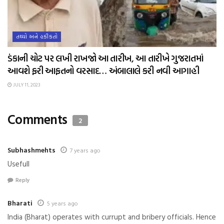
તથ્યો અને હકીકતો
ડંકાની ચોટ પર લખી રાખજો આ તારીખ, આ તારીખે ગુજરાતમાં
આવશે ફરી આફતનો વરસાદ… અંબાલાલે કરી નવી આગાહી
JULY 11, 2023
Comments
2
Subhashmehts
7 years ago
Usefull
Reply
Bharati
5 years ago
India (Bharat) operates with currupt and bribery officials. Hence