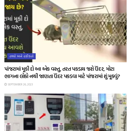
તથ્યો અને હકીકતો
પાંજરામાં મૂકી દો આ એક વસ્તુ, તરત પકડાય જશે ઉંદર, મોટા
ભાગના લોકો નથી જાણતા ઉંદર પકડવા માટે પાંજરામાં શું મૂકવું?
SEPTEMBER 26, 2023