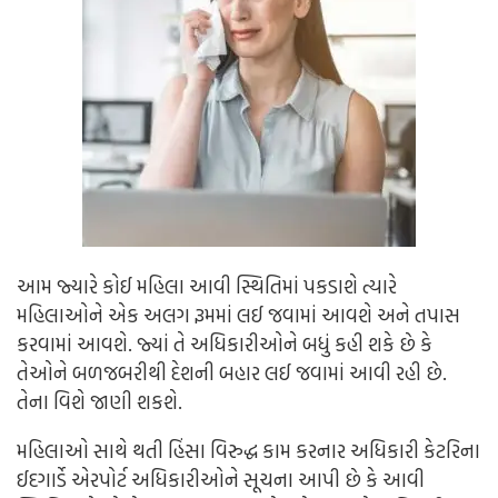
આમ જ્યારે કોઈ મહિલા આવી સ્થિતિમાં પકડાશે ત્યારે
મહિલાઓને એક અલગ રૂમમાં લઈ જવામાં આવશે અને તપાસ
કરવામાં આવશે. જ્યાં તે અધિકારીઓને બધું કહી શકે છે કે
તેઓને બળજબરીથી દેશની બહાર લઈ જવામાં આવી રહી છે.
તેના વિશે જાણી શકશે.
મહિલાઓ સાથે થતી હિંસા વિરુદ્ધ કામ કરનાર અધિકારી કેટરિના
ઈદગાર્ડે એરપોર્ટ અધિકારીઓને સૂચના આપી છે કે આવી