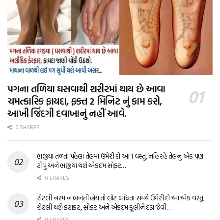
પગના તળિયા ઘસવાથી શરીરમાં થાય છે આવા
ચમત્કારિક ફાયદા, ફક્ત 2 મિનિટ નું કામ કરો,
આખી જિંદગી દવાખાનું નહીં આવે.
0 SHARES
ભજીયા તળતા પહેલા તેલમાં ઉમેરી દો આ 1 વસ્તુ, નહિ રહે તેલનું એક પણ
ટીપું અને ભજીયા થશે એકદમ સોફ્ટ…
0 SHARES
રોટલી નરમ ન બનતી હોય તો લોટ બાંધતા સમયે ઉમેરી દો આ એક વસ્તુ,
રોટલી થશે ફટાફટ, સોફ્ટ અને એકદમ ફૂલીને દડા જેવી…
0 SHARES