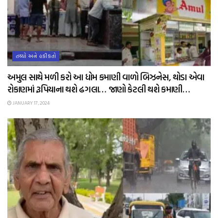
તથ્યો અને હકીકતો
અમુલ સાથે મળી કરો આ ધોમ કમાણી વાળો બિઝનેસ, થોડા એવા
રોકાણમાં રૂપિયાના થશે ઢગલા… જાણો કેટલી થશે કમાણી…
JANUARY 17, 2024