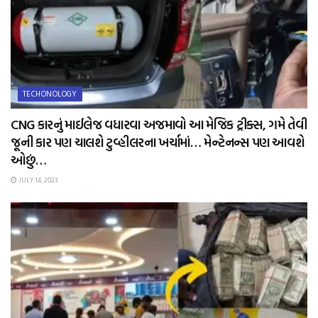
TECHONOLOGY
CNG કારનું માઈલેજ વધારવા અજમાવો આ મેજિક ટ્રીક્સ, ગમે તેવી
જૂની કાર પણ ચાલશે ટુવ્હીલરના ખર્ચામાં… મેન્ટેનન્સ પણ આવશે
ઓછું…
JULY 14, 2023