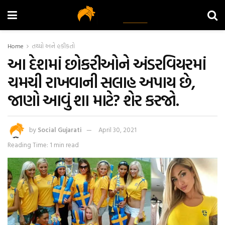
Home
તથ્યો અને હકીકતો
આ દેશમાં છોકરીઓને અંડરવિયરમાં
ચમચી રાખવાની સલાહ અપાય છે,
જાણો આવું શા માટે? શેર કરજો.
by
Social Gujarati
April 30, 2021
Reading Time: 1 min read