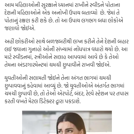
આમ મહિલાઓની સુરક્ષાને ધ્યાનમાં રાખીને સ્વીડને પોતાના
દેશની મહિલાઓને એક અનોખી ઉપાય બતાવ્યો છે. જેમાં તે
પોતાનું રક્ષણ કરી શકે છે. તો આ ઉપાય લગભગ બધા લોકોએ
જણાવો જોઈએ.
અહીં છોકરીઓ સાથે બળજબરીથી લગ્ન કરીને તેને દેશની બહાર
લઈ જવાના ગુનાહો ઓની સંખ્યામાં નોંધપાત્ર વધારો થયો છે. આ
માટે સ્વીડનમાં, સ્ત્રીઓને સલાહ આપવામાં આવે છે કે તેઓ
તેમના અંડરગારમેન્ટમાં ચમચી છુપાવીને રાખવી જોઈએ.
યુવતીઓની સલામતી જોઈને તેના અંગત ભાગમાં ચમચી
છુપાવવાનું કહેવામાં આવ્યું છે. જો યુવતીઓએ અંતર્ગત ભાગમાં
ચમચી છુપાવી છે, તો તેઓ એરપોર્ટ, બંદર, રેલ્વે સ્ટેશન પર તપાસ
કરતી વખતે મેટલ ડિટેક્ટર દ્વારા પકડાશે.