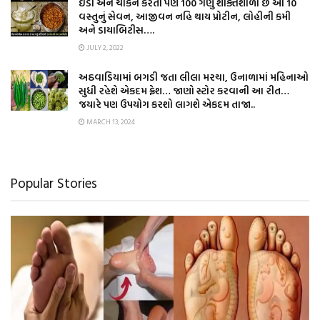
ઈંડા અને ચીકન કરતા પણ 100 ગણું શક્તિશાળી છે આ 10
વસ્તુનું સેવન, આજીવન નહિ થાય પ્રોટીન, લોહીની કમી
અને ડાયાબિટીસ….
JULY 2, 2022
અઠવાડિયામાં બગડી જતા લીલા મરચા, ઉનાળામાં મહિનાઓ
સુધી રહેશે એકદમ ફ્રેશ… જાણો સ્ટોર કરવાની આ રીત…
જયારે પણ ઉપયોગ કરશો લાગશે એકદમ તાજા..
MARCH 13, 2024
Popular Stories