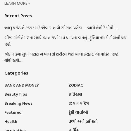
LEARN MORE »
Recent Posts
આલું પરોઠાને ટક્કર મારે એવા બનાવો ટમેટાના પરોઠા….. જાણો તેની રેસીપી…..
બીજા લોકોને મળતા સમયે ધ્યાન રાખો માત્ર આ પાંચ વાતનું…દુનિયા તમારી દીવાની થઇ
જશે.
એક મહિના સુધી બટાટા ન ખાવ તો શરીરમાં થશે આવા ફેરફાર, આ માહિતી જાણી
ચોંકી જશો…
Categories
BANK AND MONEY
ZODIAC
Beauty Tips
ઇતિહાસ
Breaking News
જીવન ચરિત્ર
Featured
ટૂંકી વાર્તાઓ
Health
તથ્યો અને હકીકતો
Inspiration
ધાર્મિક