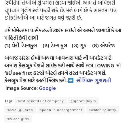
સ્થિતિમાં તેઓએ શું પગલા ભરવા જોઈએ. આમ તે અધિકારી
ચૂપચાપ ગુનેગારને પકડી શકે છે. મને લાગે છે કે ભારતમાં પણ
છોકરીઓએ આ માટે જાગૃત થવું જરૂરી છે.
તમે કોમેન્ટમાં ૫ સેકન્ડનો ટાઈમ લઈને એ અમને જણાવો કે આ
માહિતી કેવી લાગી
(૧) વેરી હેલ્પફુલ (૨) હેલ્પ ફૂલ (૩) ગુડ (૪) એવરેજ
અવાજ સરસ લેખો અથવા આવનારા પાર્ટ ની અપડેટ માટે
અમારા ફેસબુક પેજને લાઈક કરી સાથે સાથે FOLLOWING માં
જઈ see first કરજો એટલે તમને તરત અપડેટ મળશે.
ફેસબુક પેજ માટે અહીં ક્લિક કરો..
સોશિયલ ગુજરાતી
Image Source:
Google
Tags:
best benefits of company
gujarati dayro
social gujarati
spoon in undergarment
swiden country
swiden girls