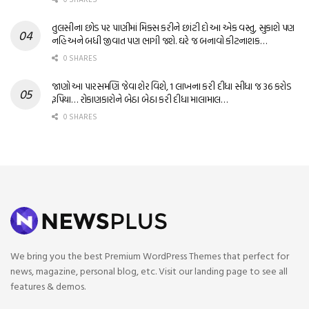
તુલસીના છોડ પર પાણીમાં મિક્સ કરીને છાંટી દો આ એક વસ્તુ, સુકાશે પણ
નહિ અને બધી જીવાત પણ ભાગી જશે. ઘરે જ બનાવો કીટનાશક…
0 SHARES
જાણો આ પારસમણિ જેવા શેર વિશે, 1 લાખના કરી દીધા સીધા જ 36 કરોડ
રૂપિયા… રોકાણકારોને બેઠા બેઠા કરી દીધા માલામાલ…
0 SHARES
We bring you the best Premium WordPress Themes that perfect for
news, magazine, personal blog, etc. Visit our landing page to see all
features & demos.