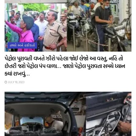
તથ્યો અને હકીકતો
પેટ્રોલ પુરાવતી વખતે ઝીરો પહેલા જોઈ લેજો આ વસ્તુ, નહિ તો
છેતરી જશે પેટ્રોલ પંપ વાળા… જાણો પેટ્રોલ પુરાવતા સમયે ધ્યાન
ક્યાં રાખવું…
JULY 19, 2023