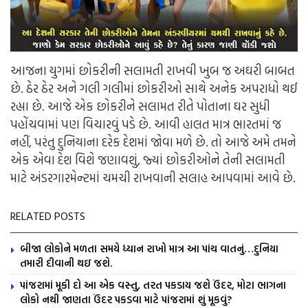
આજના યુગમાં છોકરીની સલામતી રાખવી ખુબ જ અઘરી બાબત
છે. ઠેર ઠેર અને ગલી ગલીમાં છોકરીઓ સાથે અનેક અપરાધો થઈ
રહ્યા છે. આજે એક છોકરીને સલામત રીતે પોતાના ઘર સુધી
પહોંચવામાં પણ વિચારવું પડે છે. આવી હાલત માત્ર ભારતમાં જ
નહીં, પરંતુ દુનિયાના દરેક દેશમાં જોવા મળે છે. તો આજે અમે તમને
એક એવા દેશ વિશે જણાવશું, જ્યાં છોકરીઓને તેની સલામતી
માટે અંડરગારમેન્ટમાં ચમચી રાખવાની સલાહ આપવામાં આવે છે.
RELATED POSTS
બીજા લોકોને મળતા સમયે ધ્યાન રાખો માત્ર આ પાંચ વાતનું…દુનિયા
તમારી દીવાની થઇ જશે.
પાંજરામાં મૂકી દો આ એક વસ્તુ, તરત પકડાય જશે ઉંદર, મોટા ભાગના
લોકો નથી જાણતા ઉંદર પકડવા માટે પાંજરામાં શું મૂકવું?