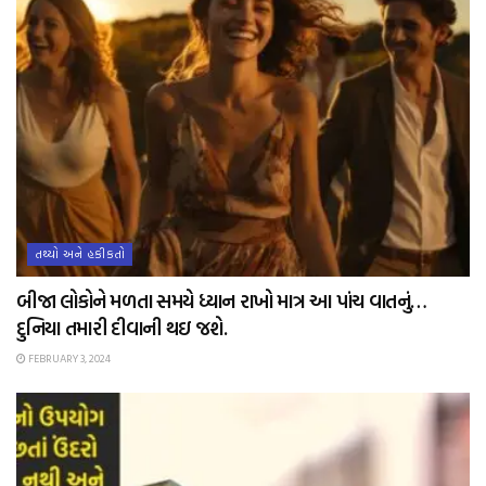
તથ્યો અને હકીકતો
બીજા લોકોને મળતા સમયે ધ્યાન રાખો માત્ર આ પાંચ વાતનું…
દુનિયા તમારી દીવાની થઇ જશે.
FEBRUARY 3, 2024