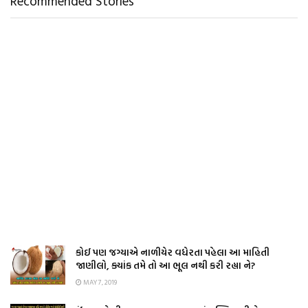
Recommended Stories
કોઈ પણ જગ્યાએ નાળીયેર વધેરતા પહેલા આ માહિતી
જાણીલો, ક્યાંક તમે તો આ ભૂલ નથી કરી રહ્યા ને?
MAY 7, 2019