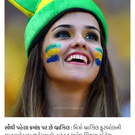
સૌથી પહેલા ક્રમાંક પર છે બ્રાઝિલ :
મિત્રો બ્રાઝિલ ફૂટબોલની