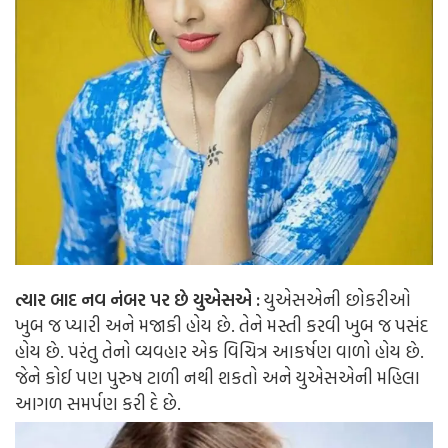
ત્યાર બાદ નવ નંબર પર છે યુએસએ :
યુએસએની છોકરીઓ
ખુબ જ પ્યારી અને મજાકી હોય છે. તેને મસ્તી કરવી ખુબ જ પસંદ
હોય છે. પરંતુ તેનો વ્યવહાર એક વિચિત્ર આકર્ષણ વાળો હોય છે.
જેને કોઈ પણ પુરુષ ટાળી નથી શકતો અને યુએસએની મહિલા
આગળ સમર્પણ કરી દે છે.