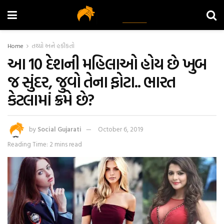
Home
તથ્યો અને હકીકતો
આ 10 દેશની મહિલાઓ હોય છે ખુબ
જ સુંદર, જુવો તેના ફોટા.. ભારત
કેટલામાં ક્રમે છે?
by
Social Gujarati
October 6, 2019
Reading Time: 2 mins read