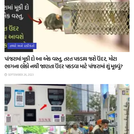
તથ્યો અને હકીકતો
પાંજરામાં મૂકી દો આ એક વસ્તુ, તરત પકડાય જશે ઉંદર, મોટા
ભાગના લોકો નથી જાણતા ઉંદર પકડવા માટે પાંજરામાં શું મૂકવું?
SEPTEMBER 26, 2023