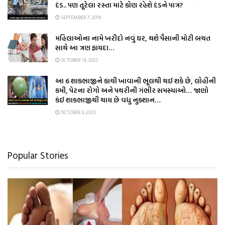
દંડ.. પણ તૂટેલા રસ્તા માટે કોણ રહેશે દંડને પાત્ર?
SEPTEMBER 7, 2019
મહિલાઓના નામે ખરીદો નવું ઘર, થશે પૈસાની મોટી બચત
સાથે આ ત્રણ ફાયદા…
OCTOBER 14, 2022
આ 6 શાકભાજીને કાચી ખાવાની ભૂલથી થઈ શકે છે, લોહીની
કમી, પેટના રોગો અને પથરીની ગંભીર સમસ્યાઓ… જાણો
કંઈ શાકભાજીથી થાય છે વધુ નુકશાન…
OCTOBER 9, 2023
Popular Stories