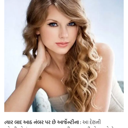
ત્યાર બાદ આઠ નંબર પર છે આર્જેન્ટીના :
આ દેશની