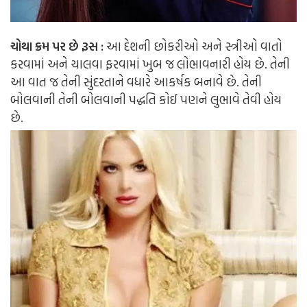
ચોથા ક્રમ પર છે રૂસ :
આ દેશની છોકરીઓ અને સ્ત્રીઓ વાતો
કરવામાં અને ચાલવા ફરવામાં ખુબ જ લોભાવનારી હોય છે. તેની
આ વાત જ તેની સુંદરતાને વધારે આકર્ષક બનાવે છે. તેની
બોલવાની તેની બોલવાની પદ્ધતિ કોઈ પણને લુભાવે તેવી હોય
છે.