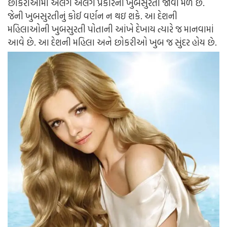
છોકરીઓમાં અલગ અલગ પ્રકારની ખુબસુરતી જોવા મળે છે.
જેની ખુબસુરતીનું કોઈ વર્ણન ન થઇ શકે. આ દેશની
મહિલાઓની ખુબસુરતી પોતાની આંખે દેખાય ત્યારે જ માનવામાં
આવે છે. આ દેશની મહિલા અને છોકરીઓ ખુબ જ સુંદર હોય છે.