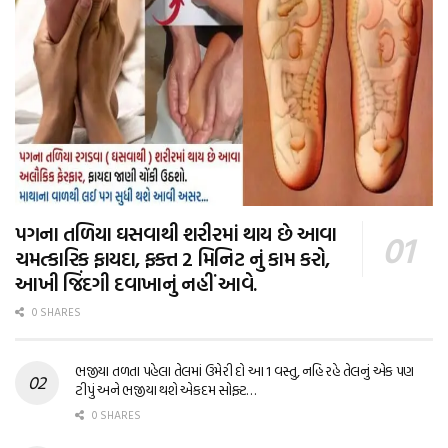
પગના તળિયા ઘસવાથી શરીરમાં થાય છે આવા
ચમત્કારિક ફાયદા, ફક્ત 2 મિનિટ નું કામ કરો,
આખી જિંદગી દવાખાનું નહીં આવે.
0 SHARES
ભજીયા તળતા પહેલા તેલમાં ઉમેરી દો આ 1 વસ્તુ, નહિ રહે તેલનું એક પણ
ટીપું અને ભજીયા થશે એકદમ સોફ્ટ…
0 SHARES