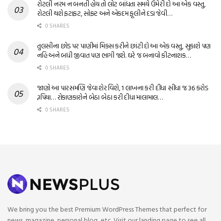
રોટલી નરમ ન બનતી હોય તો લોટ બાંધતા સમયે ઉમેરી દો આ એક વસ્તુ,
રોટલી થશે ફટાફટ, સોફ્ટ અને એકદમ ફૂલીને દડા જેવી…
0 SHARES
તુલસીના છોડ પર પાણીમાં મિક્સ કરીને છાંટી દો આ એક વસ્તુ, સુકાશે પણ
નહિ અને બધી જીવાત પણ ભાગી જશે. ઘરે જ બનાવો કીટનાશક…
0 SHARES
જાણો આ પારસમણિ જેવા શેર વિશે, 1 લાખના કરી દીધા સીધા જ 36 કરોડ
રૂપિયા… રોકાણકારોને બેઠા બેઠા કરી દીધા માલામાલ…
0 SHARES
We bring you the best Premium WordPress Themes that perfect for
news, magazine, personal blog, etc. Visit our landing page to see all