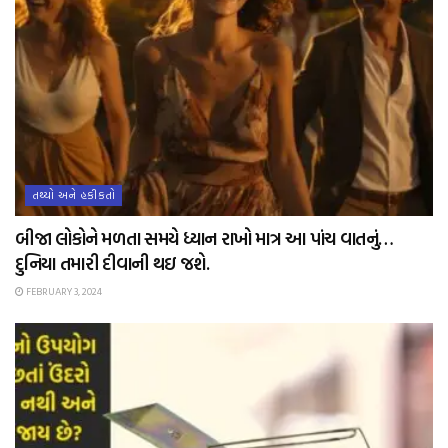
તથ્યો અને હકીકતો
બીજા લોકોને મળતા સમયે ધ્યાન રાખો માત્ર આ પાંચ વાતનું…
દુનિયા તમારી દીવાની થઇ જશે.
FEBRUARY 3, 2024