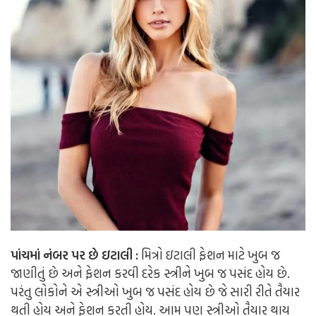
પાંચમાં નંબર પર છે ઇટાલી :
મિત્રો ઇટાલી ફેશન માટે ખુબ જ
જાણીતું છે અને ફેશન કરવી દરેક સ્ત્રીને ખુબ જ પસંદ હોય છે.
પરંતુ લોકોને એ સ્ત્રીઓ ખુબ જ પસંદ હોય છે જે સારી રીતે તૈયાર
થતી હોય અને ફેશન કરતી હોય. આમ પણ સ્ત્રીઓ તૈયાર થાય