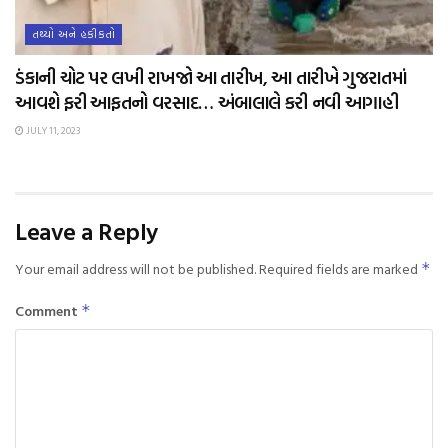
તથ્યો અને હકીકતો
ડંકાની ચોટ પર લખી રાખજો આ તારીખ, આ તારીખે ગુજરાતમાં
આવશે ફરી આફતનો વરસાદ… અંબાલાલે કરી નવી આગાહી
JULY 11, 2023
Leave a Reply
Your email address will not be published.
Required fields are marked
*
Comment
*