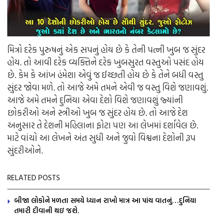
મિત્રો દરેક પુરુષનું એક સપનું હોય છે કે તેની પત્ની ખુબ જ સુંદર
હોય. તો આવી દરેક વ્યક્તિને દરેક ખુબસુરત વસ્તુઓ પસંદ હોય
છે. કેમ કે આંખ હંમેશા એવું જ ઈચ્છતી હોય છે કે તેને બધી વસ્તુ
સુંદર જોવા મળે. તો આજે અમે તમને એવી જ વસ્તુ વિશે જણાવશું.
આજે અમે તમને દુનિયા એવા દેશો વિશે જણાવશું જ્યાંની
છોકરીઓ અને સ્ત્રીઓ ખુબ જ સુંદર હોય છે. તો આજે દેશ
અનુસાર તે દેશની મહિલાના ફોટા પણ આ લેખમાં દર્શાવેલ છે.
માટે વાંચો આ લેખને અંત સુધી અને જુવો વિશ્વના દેશોની રૂપ
સુંદરીઓને.
RELATED POSTS
બીજા લોકોને મળતા સમયે ધ્યાન રાખો માત્ર આ પાંચ વાતનું…દુનિયા
તમારી દીવાની થઇ જશે.