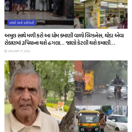
તથ્યો અને હકીકતો
અમુલ સાથે મળી કરો આ ધોમ કમાણી વાળો બિઝનેસ, થોડા એવા
રોકાણમાં રૂપિયાના થશે ઢગલા… જાણો કેટલી થશે કમાણી…
JANUARY 17, 2024