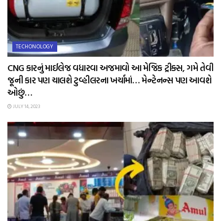
TECHONOLOGY
CNG કારનું માઈલેજ વધારવા અજમાવો આ મેજિક ટ્રીક્સ, ગમે તેવી
જૂની કાર પણ ચાલશે ટુવ્હીલરના ખર્ચામાં… મેન્ટેનન્સ પણ આવશે
ઓછું…
JULY 14, 2023