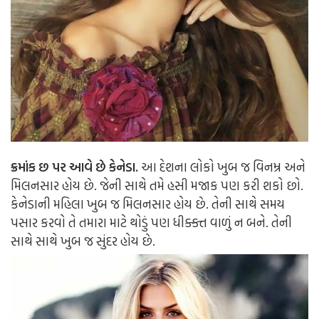
ક્રમાંક છ પર આવે છે કેનેડા.
આ દેશના લોકો ખુબ જ વિનમ્ર અને
મિલનસાર હોય છે. જેની સાથે તમે હસી મજાક પણ કરી શકો છો.
કેનેડાની મહિલા ખુબ જ મિલનસાર હોય છે. તેની સાથે સમય
પસાર કરવો તે તમારા માટે થોડું પણ ધીક્ક્ત વાળું ન બને. તેની
સાથે સાથે ખુબ જ સુંદર હોય છે.