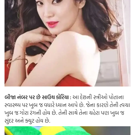
બીજા નંબર પર છે સાઉથ કોરિયા :
આ દેશની સ્ત્રીઓ પોતાના
સ્વાસ્થ્ય પર ખુબ જ વધારે ધ્યાન આપે છે. જેના કારણે તેની ત્વચા
ખુબ જ ગોરા રંગની હોય છે. તેની સાથે તેના ચહેરા પણ ખુબ જ
સુંદર અને ક્યુટ હોય છે.