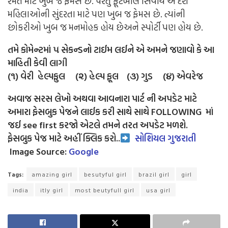
રમત માટે ખુબ જ ફેમસ છે. પરંતુ ફૂટબોલ સિવાય એ દેશ
મહિલાઓની સુંદરતા માટે પણ ખુબ જ ફેમસ છે. ત્યાંની
છોકરીઓ ખુબ જ મનમોહક હોય છેઅને સ્પોર્ટી પણ હોય છે.
તમે કોમેન્ટમાં ૫ સેકન્ડનો ટાઈમ લઈને એ અમને જણાવો કે આ
માહિતી કેવી લાગી
(૧) વેરી હેલ્પફુલ (૨) હેલ્પ ફૂલ (૩) ગુડ (૪) એવરેજ
અવાજ સરસ લેખો અથવા આવનારા પાર્ટ ની અપડેટ માટે
અમારા ફેસબુક પેજને લાઈક કરી સાથે સાથે FOLLOWING માં
જઈ see first કરજો એટલે તમને તરત અપડેટ મળશે.
ફેસબુક પેજ માટે અહીં ક્લિક કરો..
સોશિયલ ગુજરાતી
Image Source:
Google
Tags:
amazing girl
besutyful girl
brazil girl
girl
india
itly girl
most beutyfull girl
usa girl