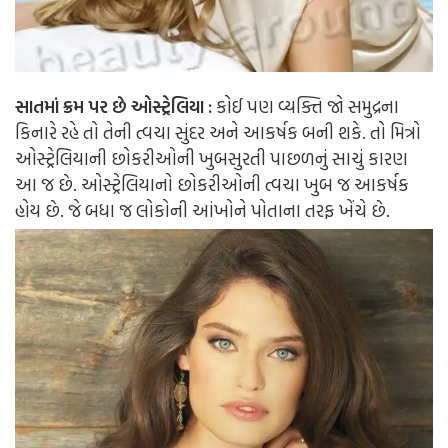
સાતમાં ક્રમ પર છે ઓસ્ટ્રેલિયા :
કોઈ પણ વ્યક્તિ જો સમુદ્રના
કિનારે રહે તો તેની ત્વચા સુંદર અને આકર્ષક બની શકે. તો મિત્રો
ઓસ્ટ્રેલિયાની છોકરીઓની ખુબસુરતી પાછળનું સાચું કારણ
આ જ છે. ઓસ્ટ્રેલિયાનો છોકરીઓની ત્વચા ખુબ જ આકર્ષક
હોય છે. જે બધા જ લોકોની આંખોને પોતાના તરફ ખેંચે છે.