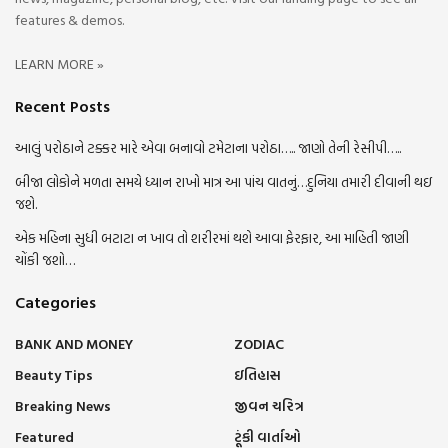
features & demos.
LEARN MORE »
Recent Posts
આલું પરોઠાને ટક્કર મારે એવા બનાવો ટમેટાના પરોઠા….. જાણો તેની રેસીપી…..
બીજા લોકોને મળતા સમયે ધ્યાન રાખો માત્ર આ પાંચ વાતનું…દુનિયા તમારી દીવાની થઇ
જશે.
એક મહિના સુધી બટાટા ન ખાવ તો શરીરમાં થશે આવા ફેરફાર, આ માહિતી જાણી
ચોંકી જશો…
Categories
BANK AND MONEY
ZODIAC
Beauty Tips
ઇતિહાસ
Breaking News
જીવન ચરિત્ર
Featured
ટૂંકી વાર્તાઓ