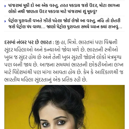
પાંજરામાં મૂકી દો આ એક વસ્તુ, તરત પકડાય જશે ઉંદર, મોટા ભાગના
લોકો નથી જાણતા ઉંદર પકડવા માટે પાંજરામાં શું મૂકવું?
પેટ્રોલ પુરાવતી વખતે ઝીરો પહેલા જોઈ લેજો આ વસ્તુ, નહિ તો છેતરી
જશે પેટ્રોલ પંપ વાળા… જાણો પેટ્રોલ પુરાવતા સમયે ધ્યાન ક્યાં રાખવું…
દસમાં નંબર પર છે ભારત :
જી હા, મિત્રો. ભારતમાં પણ વિશ્વની
સુંદર મહિલાઓ અને કન્યાઓ જોવા મળે છે. ભારતની સ્ત્રીઓ
ખુબ જ સુંદર હોય છે અને તેની ખુબ સુરતી જોઇને લોકો મંત્રમુગ્ધ
પણ બની જાય છે. આજના સમયમાં ભારતની છોકરીઓના લગ્ન
માટે વિદેશમાંથી પણ માંગા આવતા હોય છે. કેમ કે આદિકાળથી જ
ભારતીય મહિલા સુંદરતાનું એક પ્રતિક રહી છે.