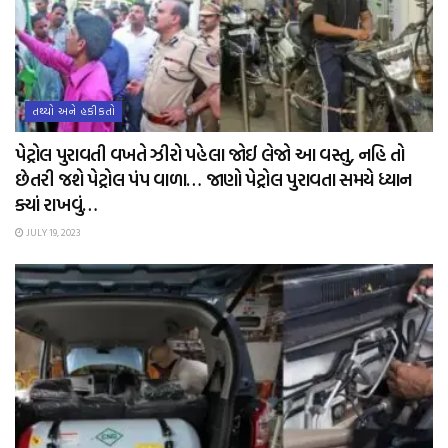
તથ્યો અને હકીકતો
પેટ્રોલ પુરાવતી વખતે ઝીરો પહેલા જોઈ લેજો આ વસ્તુ, નહિ તો
છેતરી જશે પેટ્રોલ પંપ વાળા… જાણો પેટ્રોલ પુરાવતા સમયે ધ્યાન
ક્યાં રાખવું…
JULY 19, 2023