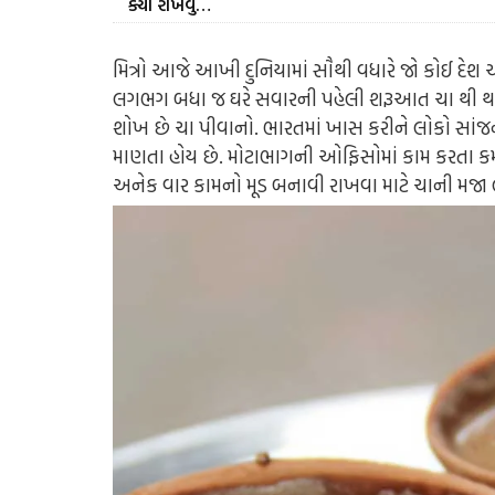
ક્યાં રાખવું…
મિત્રો આજે આખી દુનિયામાં સૌથી વધારે જો કોઈ દે
લગભગ બધા જ ઘરે સવારની પહેલી શરૂઆત ચા થી થ
શોખ છે ચા પીવાનો. ભારતમાં ખાસ કરીને લોકો સા
માણતા હોય છે. મોટાભાગની ઓફિસોમાં કામ કરતા 
અનેક વાર કામનો મૂડ બનાવી રાખવા માટે ચાની મજા લ