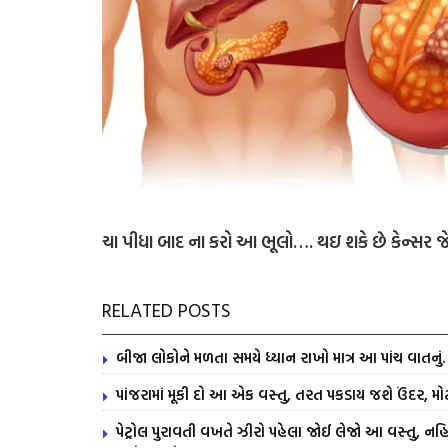
ચા પીધા બાદ ના કરો આ ભૂલો…. થઇ શકે છે કેન્સર જ
RELATED POSTS
બીજા લોકોને મળતા સમયે ધ્યાન રાખો માત્ર આ પાંચ વાતનુ
પાંજરામાં મૂકી દો આ એક વસ્તુ, તરત પકડાય જશે ઉંદર, મોટ
પેટ્રોલ પુરાવતી વખતે ઝીરો પહેલા જોઈ લેજો આ વસ્તુ, નહિ 