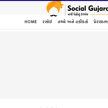
HOME
રસોઈ
તથ્યો અને હકીકતો
પ્રેરણાત્