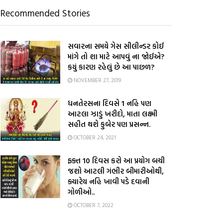
Recommended Stories
સવારના સમયે ગેસ સીલીન્ડર કોઈ
માંગે તો શા માટે આપવું ના જોઈએ?
કયું કારણ રહેલું છે આ પાછળ?
NOVEMBER 27, 2019
ધનતેરસના દિવસે 1 નહિ પણ
આટલા ઝાડું ખરીદો, માતા લક્ષ્મી
સહીત થશે કુબેર પણ પ્રસન્ન.
OCTOBER 24, 2021
ફક્ત 10 દિવસ કરો આ પ્રયોગ બચી
જશો આટલી ગંભીર બીમારીઓથી,
ક્યારેય નહિ ખાવી પડે દવાની
ગોળીઓ..
OCTOBER 7, 2022