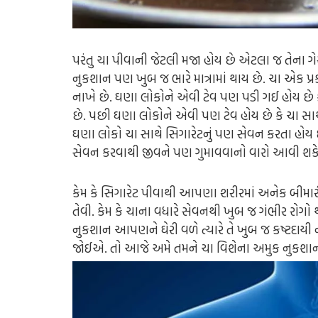
પરંતુ ચા પીવાની જેટલી મજા હોય છે એટલા જ તેના ગેર
નુકશાન પણ ખુબ જ ભારે માત્રામાં થાય છે. ચા એક પ
નાખે છે. ઘણા લોકોને એવી ટેવ પણ પડી ગઈ હોય છે કે
છે. પછી ઘણા લોકોને એવી પણ ટેવ હોય છે કે ચા સાથ
ઘણા લોકો ચા સાથે સિગારેટનું પણ સેવન કરતા હોય છ
સેવન કરવાથી જીવને પણ ગુમાવવાનો વારો આવી શકે
કેમ કે સિગારેટ પીવાથી આપણા શરીરમાં અનેક બીમારી
તેવી. કેમ કે ચાના વધારે સેવનથી ખુબ જ ગંભીર રોગો થઇ
નુકશાન આપણને ઘેરી વળે ત્યારે તે ખુબ જ કષ્ટદાયી ન
જોઈએ. તો આજે અમે તમને ચા વિશેના અમુક નુકશાન