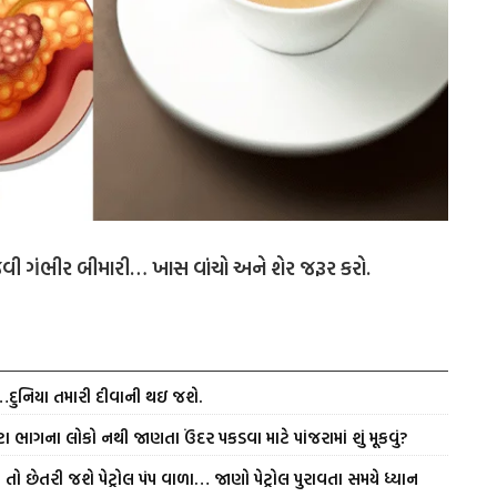
ેવી ગંભીર બીમારી… ખાસ વાંચો અને શેર જરૂર કરો.
ં…દુનિયા તમારી દીવાની થઇ જશે.
ા ભાગના લોકો નથી જાણતા ઉંદર પકડવા માટે પાંજરામાં શું મૂકવું?
તો છેતરી જશે પેટ્રોલ પંપ વાળા… જાણો પેટ્રોલ પુરાવતા સમયે ધ્યાન