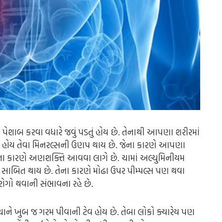
 પેશાબ કરવા વધારે જવું પડતું હોય છે. તેનાથી આપણા શરીરમાં
ી હોય તેવા મિનરલ્સની ઉણપ થાય છે. જેના કારણે આપણા
તેના કારણે અણશક્તિ આવવા લાગે છે. ચામાં અલ્યુમિનીયમ
 સાબિત થાય છે. તેના કારણે મોઢા ઉપર પીમ્પલ્સ પણ થવા
રોગો થવાની સંભાવના રહે છે.
ાને ખુબ જ ગરમ પીવાની ટેવ હોય છે. તેબા લોકો ક્યારેય પણ