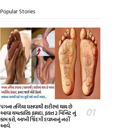
Popular Stories
પગના તળિયા ઘસવાથી શરીરમાં થાય છે
આવા ચમત્કારિક ફાયદા, ફક્ત 2 મિનિટ નું
કામ કરો, આખી જિંદગી દવાખાનું નહીં
આવે.