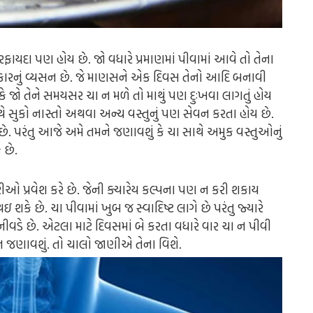
ફાયદા પણ હોય છે. જો વધારે પ્રમાણમાં પીવામાં આવે તો તેના
્રકારનું વ્યસન છે. જે માણસને એક દિવસ તેનો આદિ બનાવી
 જો તેને સમયસર ચા ન મળે તો માથું પણ દુઃખવા લાગતું હોય
ે સુકો નાસ્તો અથવા અન્ય વસ્તુનું પણ સેવન કરતા હોય છે.
ે. પરંતુ આજે અમે તમને જણાવશું કે ચા સાથે અમુક વસ્તુઓનું
 છે.
ઓ પ્રવેશ કરે છે. જેની ક્યારેય કલ્પના પણ ન કરી શકાય
 શકે છે. ચા પીવામાં ખુબ જ સ્વાદિષ્ટ લાગે છે પરંતુ જ્યારે
ીવડે છે. એટલા માટે દિવસમાં બે કરતા વધારે વાર ચા ન પીવી
 જણાવશું. તો ચાલો જાણીએ તેના વિશે.