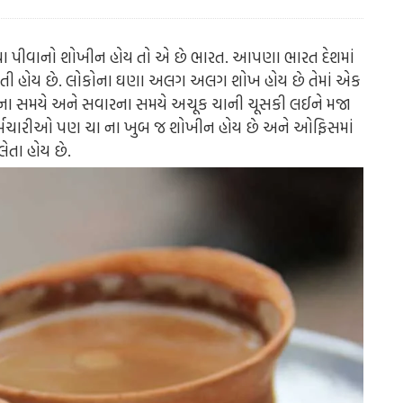
શ ચા પીવાનો શોખીન હોય તો એ છે ભારત. આપણા ભારત દેશમાં
તી હોય છે. લોકોના ઘણા અલગ અલગ શોખ હોય છે તેમાં એક
ંજના સમયે અને સવારના સમયે અચૂક ચાની ચૂસકી લઈને મજા
કર્મચારીઓ પણ ચા ના ખુબ જ શોખીન હોય છે અને ઓફિસમાં
ેતા હોય છે.