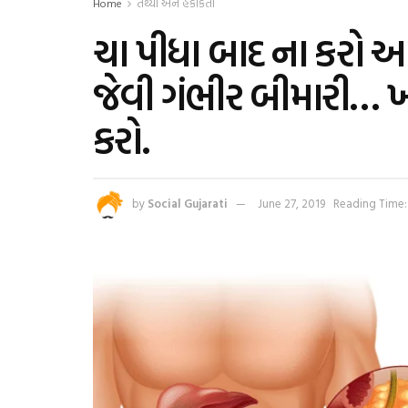
Home
તથ્યો અને હકીકતો
ચા પીધા બાદ ના કરો આ
જેવી ગંભીર બીમારી… ખ
કરો.
by
Social Gujarati
June 27, 2019
Reading Time: