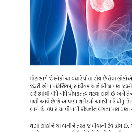
મોટાભાગે જે લોકો ચા વધારે પીતા હોય છે તેવા લોકોએ
જરૂરી એવા પોટેશિયમ, સોડીયમ અને બીજા પણ જરૂર
શરીરમાંથી ધીમે ધીમે પોષકતત્વ ઘટવા લાગે છે અને 
મળી આવે છે જે આપણા શરીરની ચામડી માટે ધીમું ઝેર
લાગે છે. વધારે ચા પીવાથી કીડનીને લગતા પણ ઘણા 
ઘણા લોકોને ચા બનીને તરત જ પીવાની ટેવ હોય છે. ચ