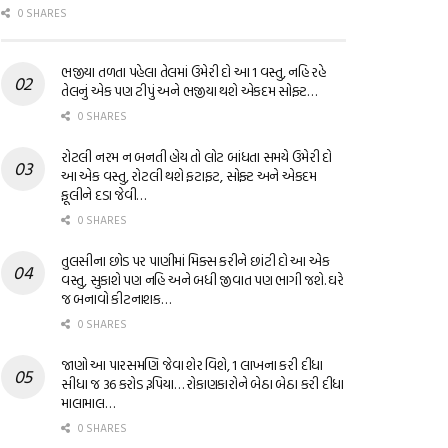
0 SHARES
ભજીયા તળતા પહેલા તેલમાં ઉમેરી દો આ 1 વસ્તુ, નહિ રહે
તેલનું એક પણ ટીપું અને ભજીયા થશે એકદમ સોફ્ટ…
0 SHARES
રોટલી નરમ ન બનતી હોય તો લોટ બાંધતા સમયે ઉમેરી દો
આ એક વસ્તુ, રોટલી થશે ફટાફટ, સોફ્ટ અને એકદમ
ફૂલીને દડા જેવી…
0 SHARES
તુલસીના છોડ પર પાણીમાં મિક્સ કરીને છાંટી દો આ એક
વસ્તુ, સુકાશે પણ નહિ અને બધી જીવાત પણ ભાગી જશે. ઘરે
જ બનાવો કીટનાશક…
0 SHARES
જાણો આ પારસમણિ જેવા શેર વિશે, 1 લાખના કરી દીધા
સીધા જ 36 કરોડ રૂપિયા… રોકાણકારોને બેઠા બેઠા કરી દીધા
માલામાલ…
0 SHARES