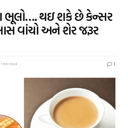
 ભૂલો…. થઇ શકે છે કેન્સર
ાસ વાંચો અને શેર જરૂર
1
 1 min read