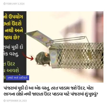
FEBRUARY 3, 2024
તથ્યો અને હકીકતો
પાંજરામાં મૂકી દો આ એક વસ્તુ, તરત પકડાય જશે ઉંદર, મોટા
ભાગના લોકો નથી જાણતા ઉંદર પકડવા માટે પાંજરામાં શું મૂકવું?
SEPTEMBER 26, 2023