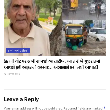
તથ્યો અને હકીકતો
ડંકાની ચોટ પર લખી રાખજો આ તારીખ, આ તારીખે ગુજરાતમાં
આવશે ફરી આફતનો વરસાદ… અંબાલાલે કરી નવી આગાહી
JULY 11, 2023
Leave a Reply
Your email address will not be published.
Required fields are marked
*