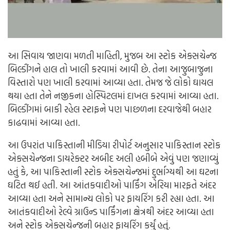
આ સિવાય જાણવા મળતી માહિતી, મુજબ આ સ્ટોક એક્સચેન્જ
બિલ્ડીંગને હાલ તો ખાલી કરવામાં આવી છે. તેના આજુબાજુના
વિસ્તારો પણ ખાલી કરવામાં આવ્યા હતા. તેમજ જે લોકો ઘાયલ
થયા હતા તેને નજીકના હોસ્પિટલમાં દાખલ કરવામાં આવ્યા હતા.
બિલ્ડીંગમાં બાકી રહેલ સ્ટાફને પણ પાછળના દરવાજેથી બહાર
કાઢવામાં આવ્યા હતા.
આ ઉપરાંત પાકિસ્તાની મીડિયા રીપોર્ટ અનુસાર પાકિસ્તાન સ્ટોક
એક્સચેન્જના ડાયરેક્ટર અબીદ અલી હબીબે એવું પણ જણાવ્યું
હતું કે, આ પાકિસ્તાની સ્ટોક એક્સચેન્જમાં દુર્ભાગ્યથી આ ઘટના
ઘટિત થઈ હતી. આ આંતકવાદીઓ પાર્કિંગ એરિયા મારફતે અંદર
આવ્યા હતા અને સામાન્ય લોકો પર ફાયરિંગ કરી રહ્યા હતા. આ
આતંકવાદીઓ રેલ્વે ગ્રાઉન્ડ પાર્કિંગના ક્ષેત્રથી અંદર આવ્યા હતા
અને સ્ટોક એક્સચેન્જની બહાર ફાયરિંગ કર્યું હતું.