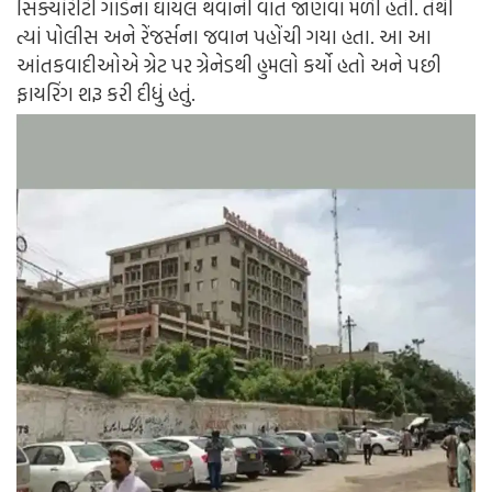
સિક્યોરીટી ગાર્ડના ઘાયલ થવાની વાત જાણવા મળી હતી. તેથી
ત્યાં પોલીસ અને રેંજર્સના જવાન પહોંચી ગયા હતા. આ આ
આંતકવાદીઓએ ગ્રેટ પર ગ્રેનેડથી હુમલો કર્યો હતો અને પછી
ફાયરિંગ શરૂ કરી દીધું હતું.