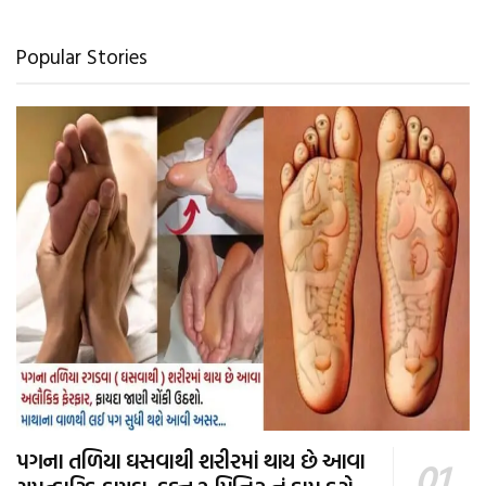
Popular Stories
પગના તળિયા ઘસવાથી શરીરમાં થાય છે આવા