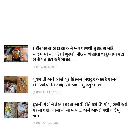
શરીર પર લાલ દાણા અને ખંજવાળથી છુટકારા માટે
અજમાવો આ 1 દેશી નુસ્ખો, પીઠ અને સાંધાના દુખાવા પણ
રાતોરાત થઈ જશે ગાયબ…
MARCH 24, 2022
ગુજરાતી અને બોલીવુડ ફિલ્મના મશહુર એક્ટરે શ્વાનના
દોરડેથી ખાધો ગળેફાંસો. જાણો શું હતું કારણ…
NOVEMBER 12, 2020
દૂધની થેલીને ફેંકવા કરતા આવી રીતે કરો ઉપયોગ, બચી જશે
ઘરના ઘણા નાના નાના ખર્ચા… અને આપશે મશીન જેવું
કામ…
DECEMBER 7, 2022