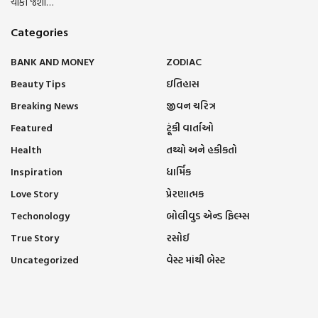
ચોંકી જશો…
Categories
BANK AND MONEY
ZODIAC
Beauty Tips
ઇતિહાસ
Breaking News
જીવન ચરિત્ર
Featured
ટૂંકી વાર્તાઓ
Health
તથ્યો અને હકીકતો
Inspiration
ધાર્મિક
Love Story
પ્રેરણાત્મક
Techonology
બોલીવુડ એન્ડ ફિલ્મ્સ
True Story
રસોઈ
Uncategorized
વેસ્ટ માંથી બેસ્ટ