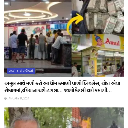
તથ્યો અને હકીકતો
અમુલ સાથે મળી કરો આ ધોમ કમાણી વાળો બિઝનેસ, થોડા એવા
રોકાણમાં રૂપિયાના થશે ઢગલા… જાણો કેટલી થશે કમાણી…
JANUARY 17, 2024