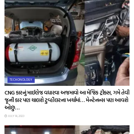
TECHONOLOGY
CNG કારનું માઈલેજ વધારવા અજમાવો આ મેજિક ટ્રીક્સ, ગમે તેવી
જૂની કાર પણ ચાલશે ટુવ્હીલરના ખર્ચામાં… મેન્ટેનન્સ પણ આવશે
ઓછું…
JULY 14, 2023