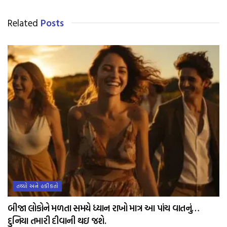
Related
Posts
તથ્યો અને હકીકતો
બીજા લોકોને મળતા સમયે ધ્યાન રાખો માત્ર આ પાંચ વાતનું…
દુનિયા તમારી દીવાની થઇ જશે.