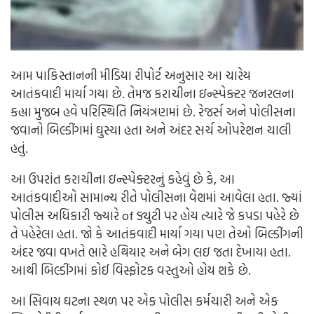
આમ પાકિસ્તાનની મીડિયા રીપોર્ટ અનુસાર આ ચારેય
આતંકવાદી માર્યા ગયા છે. તેમજ કરાચીના ઇન્સ્પેક્ટર જનરલના
કહ્યા મુજબ હવે પરિસ્થિતિ નિયંત્રણમાં છે. રેજર્સ અને પોલીસના
જવાનો બિલ્ડીંગમાં ઘુસ્યા હતા અને અંદર સર્ચ ઓપરેશન ચાલી
હતું.
આ ઉપરાંત કરાચીના ઇન્સ્પેક્ટરનું કહેવું છે કે, આ
આતંકવાદીઓ સામાન્ય રીતે પોલીસના વેશમાં આવેલા હતા. જ્યાં
પોલીસ અધિકારી જ્યારે of ડ્યુટી પર હોય ત્યારે જે કપડા પહેરે છે
તે પહેરેલા હતા. જો કે આતંકવાદી માર્યા ગયા પણ તેઓ બિલ્ડીંગની
અંદર જવા વખતે ભારે હથિયાર અને બેગ લઇ જતા દેખાયા હતા.
આથી બિલ્ડીંગમાં કોઈ વિસ્ફોટક વસ્તુઓ હોય શકે છે.
આ સિવાય ઘટના સ્થળ પર એક પોલીસ કર્મચારી અને એક