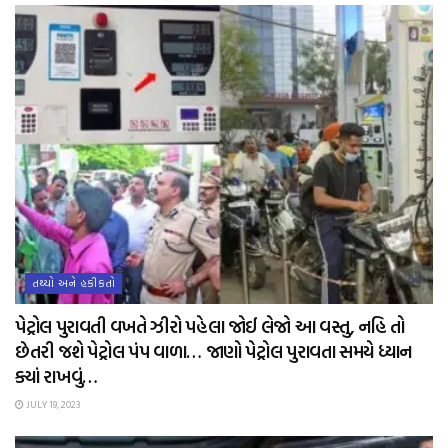
તથ્યો અને હકીકતો
પેટ્રોલ પુરાવતી વખતે ઝીરો પહેલા જોઈ લેજો આ વસ્તુ, નહિ તો
છેતરી જશે પેટ્રોલ પંપ વાળા… જાણો પેટ્રોલ પુરાવતા સમયે ધ્યાન
ક્યાં રાખવું…
JULY 19, 2023