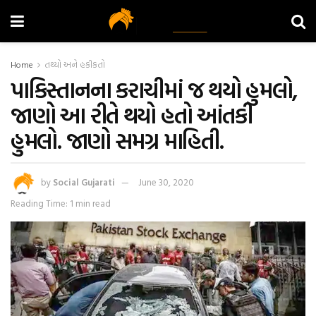
Home
તથ્યો અને હકીકતો
પાકિસ્તાનના કરાચીમાં જ થયો હુમલો,
જાણો આ રીતે થયો હતો આંતકી
હુમલો. જાણો સમગ્ર માહિતી.
by
Social Gujarati
June 30, 2020
Reading Time: 1 min read