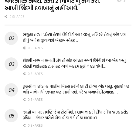
ચમત્કારિક ફાયદા, ફક્ત 2 મિનિટ નું કામ કરો,
આખી જિંદગી દવાખાનું નહીં આવે.
0 SHARES
ભજીયા તળતા પહેલા તેલમાં ઉમેરી દો આ 1 વસ્તુ, નહિ રહે તેલનું એક પણ
ટીપું અને ભજીયા થશે એકદમ સોફ્ટ…
0 SHARES
રોટલી નરમ ન બનતી હોય તો લોટ બાંધતા સમયે ઉમેરી દો આ એક વસ્તુ,
રોટલી થશે ફટાફટ, સોફ્ટ અને એકદમ ફૂલીને દડા જેવી…
0 SHARES
તુલસીના છોડ પર પાણીમાં મિક્સ કરીને છાંટી દો આ એક વસ્તુ, સુકાશે પણ
નહિ અને બધી જીવાત પણ ભાગી જશે. ઘરે જ બનાવો કીટનાશક…
0 SHARES
જાણો આ પારસમણિ જેવા શેર વિશે, 1 લાખના કરી દીધા સીધા જ 36 કરોડ
રૂપિયા… રોકાણકારોને બેઠા બેઠા કરી દીધા માલામાલ…
0 SHARES