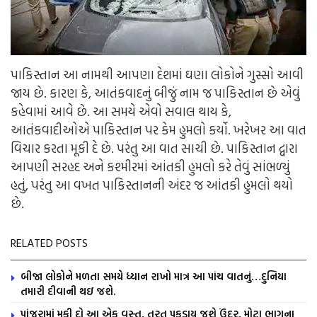
પાકિસ્તાન આ નામથી આપણા દેશમાં ઘણા લોકોને ગુસ્સો આવી
જાય છે. કારણ કે, આતંકવાદનું બીજું નામ જ પાકિસ્તાન છે એવું
કહેવામાં આવે છે. આ સમયે એવો સવાલ થાય કે,
આતંકવાદીઓએ પાકિસ્તાન પર કેમ હુમલો કર્યો. ખરેખર આ વાત
વિચાર કરતા મૂકી દે છે. પરંતુ આ વાત સાચી છે. પાકિસ્તાન દ્વારા
આપણી સરહદ અને કશ્મીરમાં આંતકી હુમલો કરે તેવું સાંભળ્યું
હતું, પરંતુ આ વખત પાકિસ્તાનની અંદર જ આંતકી હુમલો થયો
છે.
RELATED POSTS
બીજા લોકોને મળતા સમયે ધ્યાન રાખો માત્ર આ પાંચ વાતનું…દુનિયા
તમારી દીવાની થઇ જશે.
પાંજરામાં મૂકી દો આ એક વસ્તુ, તરત પકડાય જશે ઉંદર, મોટા ભાગના