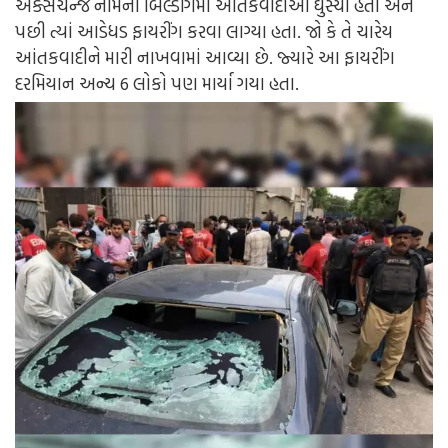
એક્સચેન્જ નામની બિલ્ડીંગમાં આતંકવાદીઓ ઘુસ્યા હતા અને
પછી ત્યાં આડેધડ ફાયરીંગ કરવા લાગ્યા હતા. જો કે તે ચારેય
આંતકવાદીને મારી નાખવામાં આવ્યા છે. જ્યારે આ ફાયરીંગ
દરમિયાન અન્ય 6 લોકો પણ માર્યા ગયા હતા.