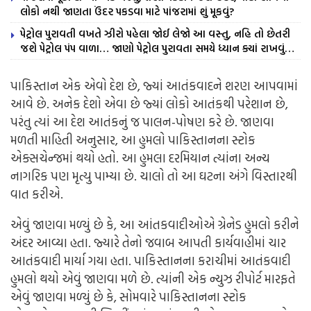
લોકો નથી જાણતા ઉંદર પકડવા માટે પાંજરામાં શું મૂકવું?
પેટ્રોલ પુરાવતી વખતે ઝીરો પહેલા જોઈ લેજો આ વસ્તુ, નહિ તો છેતરી
જશે પેટ્રોલ પંપ વાળા… જાણો પેટ્રોલ પુરાવતા સમયે ધ્યાન ક્યાં રાખવું…
પાકિસ્તાન એક એવો દેશ છે, જ્યાં આતંકવાદને શરણ આપવામાં
આવે છે. અનેક દેશો એવા છે જ્યાં લોકો આતંકથી પરેશાન છે,
પરંતુ ત્યાં આ દેશ આતંકનું જ પાલન-પોષણ કરે છે. જાણવા
મળતી માહિતી અનુસાર, આ હુમલો પાકિસ્તાનના સ્ટોક
એક્સચેન્જમાં થયો હતો. આ હુમલા દરમિયાન ત્યાંના અન્ય
નાગરિક પણ મૃત્યુ પામ્યા છે. ચાલો તો આ ઘટના અંગે વિસ્તારથી
વાત કરીએ.
એવું જાણવા મળ્યું છે કે, આ આંતકવાદીઓએ ગ્રેનેડ હુમલો કરીને
અંદર આવ્યા હતા. જ્યારે તેનો જવાબ આપતી કાર્યવાહીમાં ચાર
આતંકવાદી માર્યા ગયા હતા. પાકિસ્તાનના કરાચીમાં આતંકવાદી
હુમલો થયો એવું જાણવા મળે છે. ત્યાંની એક ન્યુઝ રીપોર્ટ મારફતે
એવું જાણવા મળ્યું છે કે, સોમવારે પાકિસ્તાનના સ્ટોક