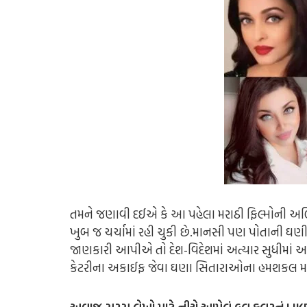
તમને જણાવી દઈએ કે આ પહેલા મરાઠી ફિલ્મોની અભિન
ખુબ જ ચર્ચામાં રહી ચુકી છે.માનસી પણ પોતાની ઘણી 
જાણકારી આપીએ તો દેશ-વિદેશમાં અત્યાર સુધીમાં 
કેટરીના અકાઈફ જેવા ઘણા સિતારાઓના હમશકલ મળી