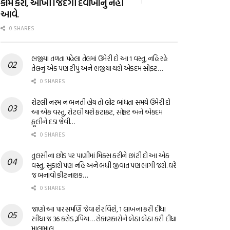
કામ કરો, આખી જિંદગી દવાખાનું નહીં
આવે.
0 SHARES
ભજીયા તળતા પહેલા તેલમાં ઉમેરી દો આ 1 વસ્તુ, નહિ રહે
તેલનું એક પણ ટીપું અને ભજીયા થશે એકદમ સોફ્ટ…
0 SHARES
રોટલી નરમ ન બનતી હોય તો લોટ બાંધતા સમયે ઉમેરી દો
આ એક વસ્તુ, રોટલી થશે ફટાફટ, સોફ્ટ અને એકદમ
ફૂલીને દડા જેવી…
0 SHARES
તુલસીના છોડ પર પાણીમાં મિક્સ કરીને છાંટી દો આ એક
વસ્તુ, સુકાશે પણ નહિ અને બધી જીવાત પણ ભાગી જશે. ઘરે
જ બનાવો કીટનાશક…
0 SHARES
જાણો આ પારસમણિ જેવા શેર વિશે, 1 લાખના કરી દીધા
સીધા જ 36 કરોડ રૂપિયા… રોકાણકારોને બેઠા બેઠા કરી દીધા
માલામાલ…