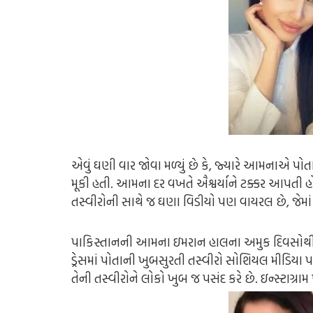
એવું ઘણી વાર જોવા મળ્યું છે કે, જ્યારે આમનાએ પો
મૂકી હતી. આમના દર વખતે ઐશ્વર્યાને ટક્કર આપતી
તસ્વીરોની સાથે જ ઘણા વિડીયો પણ વાયરલ છે, જેમાં 
પાકિસ્તાનની આમના ઇમરાન હાલના અમુક દિવસોથી ખુબ 
ડ્રેસમાં પોતાની ખુબસુરતી તસ્વીરો સોશિયલ મીડિયા પર
તેની તસ્વીરોને લોકો ખુબ જ પસંદ કરે છે. ઇન્સ્ટાગ્ર