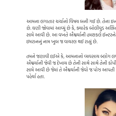
આમના લગાતાર ચર્ચાનો વિષય બની ગઈ છે. તેના ઇન્સ્
છે. ઘણી જોવામાં આવ્યું છે કે, ક્યારેક બોલીવુડ અભ
સામે આવી છે. આ વખતે ઐશ્વર્યાની હમશકલે ઈન્ટર
ઇમરાનનું નામ ખુબ જ વાયરલ થઈ રાહ્યું છે.
તમને જણાવી દઈએ કે, આમનાનો વ્યવસાય બ્લોગ લખવ
ઐશ્વર્યાની જેવી જ દેખાય છે તેની સાથે સાથે તેની 
સામે આવી છે જેમાં તે ઐશ્વર્યાની જેવો જ પોઝ આપત
પહેર્યા હતા.