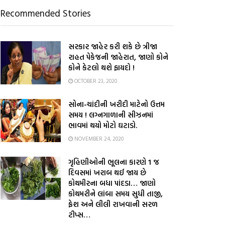
Recommended Stories
સરકાર જાહેર કરી શકે છે ત્રીજા
રાહત પેકેજની જાહેરાત, જાણો કોને
કોને કેટલો થશે ફાયદો !
OCTOBER 23, 2020
સોના-ચાંદીની ખરીદી માટેનો ઉત્તમ
સમય ! લગ્નગાળાની સીઝનમાં
ભાવમાં થયો મોટો ઘટાડો.
NOVEMBER 24, 2020
ગૃહિણીઓની ભૂલના કારણે 1 જ
દિવસમાં ખરાબ થઈ જાય છે
કોથમીરના બધા પાંદડા… જાણો
કોથમરીને લાંબા સમય સુધી તાજી,
ફ્રેશ અને લીલી રાખવાની સરળ
ટીપ્સ…