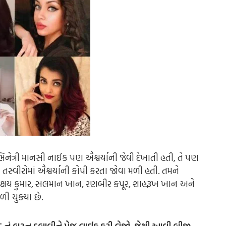
ેત્રી માનસી નાઈક પણ ઐશ્વર્યાની જેવી દેખાતી હતી, તે પણ
તસ્વીરોમાં ઐશ્વર્યાની કોપી કરતા જોવા મળી હતી. તમને
અક્ષય કુમાર, સલમાન ખાન, રણબીર કપૂર, શાહરૂખ ખાન અને
 ચુક્યા છે.