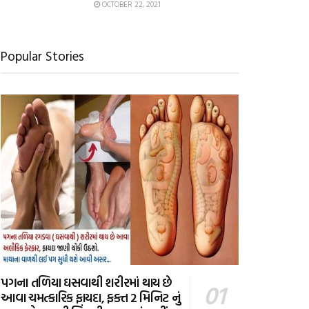
OCTOBER 22, 2021
Popular Stories
પગના તળિયા ઘસવાથી શરીરમાં થાય છે
આવા ચમત્કારિક ફાયદા, ફક્ત 2 મિનિટ નું