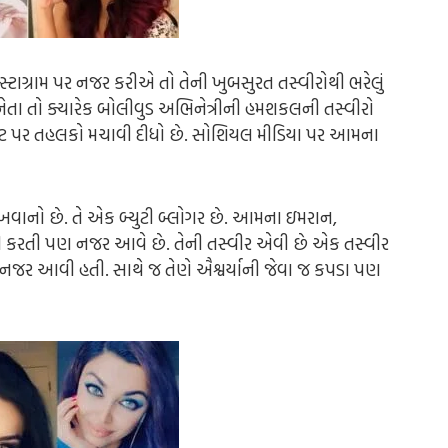
ટાગ્રામ પર નજર કરીએ તો તેની ખુબસુરત તસ્વીરોથી ભરેલું
િનેતા તો ક્યારેક બોલીવુડ અભિનેત્રીની હમશકલની તસ્વીરો
નેટ પર તહલકો મચાવી દીધો છે. સોશિયલ મીડિયા પર આમના
ાનો છે. તે એક બ્યુટી બ્લોગર છે. આમના ઇમરાન,
કોપી કરતી પણ નજર આવે છે. તેની તસ્વીર એવી છે એક તસ્વીર
ી નજર આવી હતી. સાથે જ તેણે ઐશ્વર્યાની જેવા જ કપડા પણ