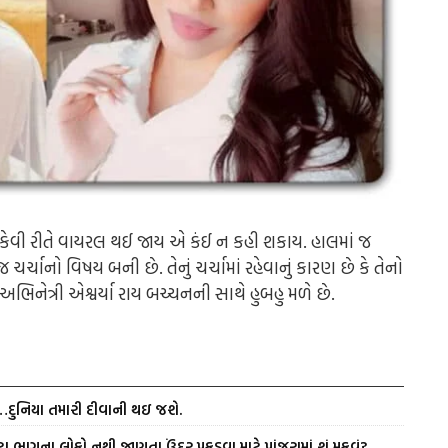
ે કેવી રીતે વાયરલ થઈ જાય એ કંઈ ન કહી શકાય. હાલમાં જ
ાનો વિષય બની છે. તેનું ચર્ચામાં રહેવાનું કારણ છે કે તેનો
ભિનેત્રી એશ્વર્યા રાય બચ્ચનની સાથે હુબહુ મળે છે.
ં…દુનિયા તમારી દીવાની થઇ જશે.
ા ભાગના લોકો નથી જાણતા ઉંદર પકડવા માટે પાંજરામાં શું મૂકવું?