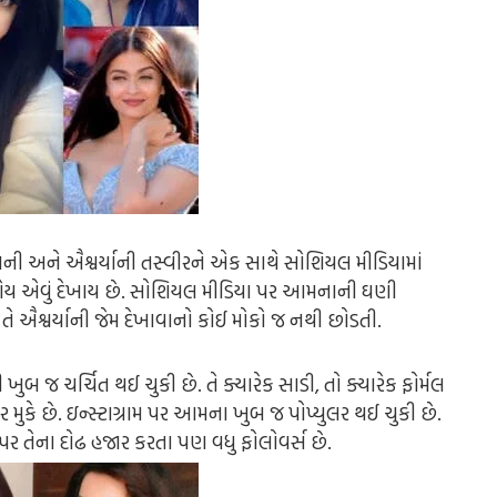
તાની અને ઐશ્વર્યાની તસ્વીરને એક સાથે સોશિયલ મીડિયામાં
 હોય એવું દેખાય છે. સોશિયલ મીડિયા પર આમનાની ઘણી
તે ઐશ્વર્યાની જેમ દેખાવાનો કોઈ મોકો જ નથી છોડતી.
જ ચર્ચિત થઈ ચુકી છે. તે ક્યારેક સાડી, તો ક્યારેક ફોર્મલ
 મુકે છે. ઇન્સ્ટાગ્રામ પર આમના ખુબ જ પોપ્યુલર થઈ ચુકી છે.
ામ પર તેના દોઢ હજાર કરતા પણ વધુ ફોલોવર્સ છે.