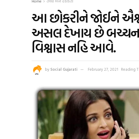
Home
તથ્યો અને હકીકતો
આ છોકરીને જોઈને ઐશ્વ
અસલ દેખાય છે બચ્ચન
વિશ્વાસ નહિ આવે.
by
Social Gujarati
February 27, 2021
Reading T