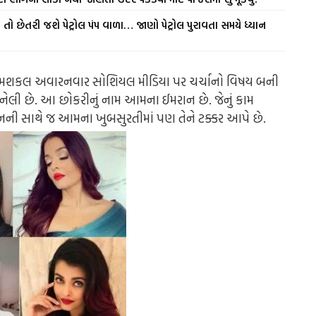
તો છેતરી જશે પેટ્રોલ પંપ વાળા… જાણો પેટ્રોલ પુરાવતા સમયે ધ્યાન
ના હમશકલ અવારનવાર સોશિયલ મીડિયા પર ચર્ચાનો વિષય બની
નેલી છે. આ છોકરીનું નામ આમના ઈમરાન છે. જેનું કામ
્ચનની સાથે જ આમના ખુબસુરતીમાં પણ તેને ટક્કર આપે છે.