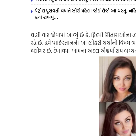
પેટ્રોલ પુરાવતી વખતે ઝીરો પહેલા જોઈ લેજો આ વસ્તુ, નહિ 
ક્યાં રાખવું…
ઘણી વાર જોવામાં આવ્યું છે કે, ફિલ્મી સિતારાઓ
રહે છે. હવે પાકિસ્તાનની આ છોકરી ચર્ચાનો વિષય બ
બ્લોગર છે. દેખાવમાં આમના અદ્દલ ઐશ્વર્યા રાય બચ