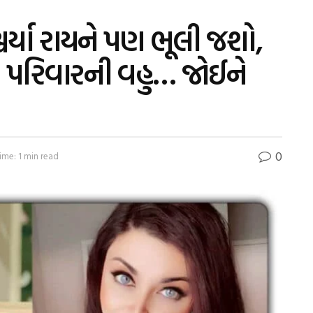
ર્યા રાયને પણ ભૂલી જશો,
 પરિવારની વહુ… જોઈને
0
ime: 1 min read