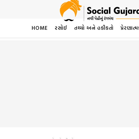
HOME
રસોઈ
તથ્યો અને હકીકતો
પ્રેરણાત્