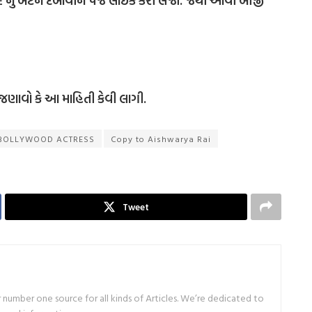
IKE નું બટન દબાવીને પેજ લાઈક કરી લેજો. જેથી આવી બીજી
જણાવો કે આ માહિતી કેવી લાગી.
BOLLYWOOD ACTRESS
Copy to Aishwarya Rai
Tweet
number one source for all kinds of Articles. We’re dedicated to