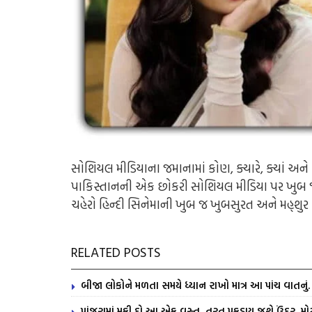
સોશિયલ મીડિયાના જમાનામાં કોણ, ક્યારે, ક્યાં અન
પાકિસ્તાનની એક છોકરી સોશિયલ મીડિયા પર ખુબ જ ચર્ચ
ચહેરો હિન્દી સિનેમાની ખુબ જ ખુબસુરત અને મહ્શુર અ
RELATED POSTS
બીજા લોકોને મળતા સમયે ધ્યાન રાખો માત્ર આ પાંચ વાતનુ
પાંજરામાં મૂકી દો આ એક વસ્તુ, તરત પકડાય જશે ઉંદર, મોટ