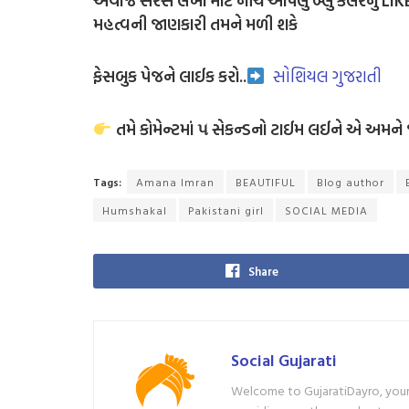
અવાજ સરસ લેખો માટે
નીચે આપેલું બ્લુ કલરનું L
મહત્વની જાણકારી તમને મળી શકે
ફેસબુક પેજને લાઈક કરો..
સોશિયલ ગુજરાતી
તમે કોમેન્ટમાં ૫ સેકન્ડનો ટાઈમ લઈને એ અમને 
Tags:
Amana Imran
BEAUTIFUL
Blog author
Humshakal
Pakistani girl
SOCIAL MEDIA
Share
Social Gujarati
Welcome to GujaratiDayro, your 