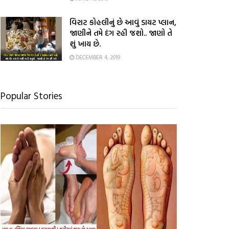
વિરાટ કોહલીનું છે આવું ડાયટ પ્લાન,
જાણીને તમે દંગ રહી જશો.. જાણો તે
શું ખાય છે.
DECEMBER 4, 2019
Popular Stories