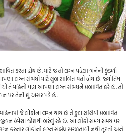
ાવિત કરતા હોય છે. માટે જ તો લગ્ન પહેલા બંનેની કુંડળી
 આપણા લગ્ન સંબંધો માટે શુભ સાબિત થતો હોય છે. જ્યોતિષ
છીએ તે મહિનો પણ આપણા લગ્ન સંબંધને પ્રભાવિત કરે છે. તો
વન પર તેની શું અસર પડે છે.
નામાં જે લોકોના લગ્ન થાય છે તે કુંભ રાશિથી પ્રભાવિત
 જીવન હંમેશા જોશથી ભરેલું રહે છે. આ લોકો સમય સમય પર
ગ્ન કરનાર લોકોનો લગ્ન સંબંધ સરળતાથી નથી તૂટતો અને