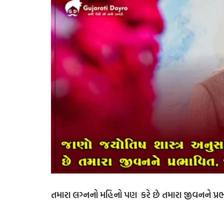
તમારા લગ્નનો મહિનો પણ કરે છે તમારા જીવનને પ્ર