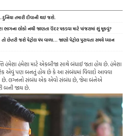
ં…દુનિયા તમારી દીવાની થઇ જશે.
ા ભાગના લોકો નથી જાણતા ઉંદર પકડવા માટે પાંજરામાં શું મૂકવું?
તો છેતરી જશે પેટ્રોલ પંપ વાળા… જાણો પેટ્રોલ પુરાવતા સમયે ધ્યાન
તિ હંમેશા હંમેશા માટે એકબીજા સાથે બંધાઈ જતા હોય છે. હંમેશા
રેક એવું પણ બનતું હોય છે કે આ સંબંધમાં વિવાદો આવવા
છે. લગ્નનો સંબંધ એક એવો સંબંધ છે, જેમા બંનેએ
રી બની જાય છે.