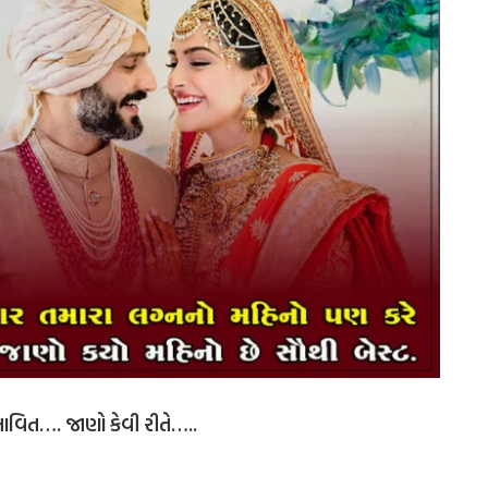
ભાવિત…. જાણો કેવી રીતે…..