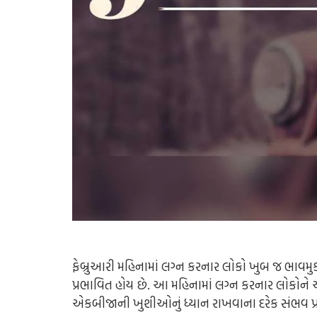
ફેબ્રુઆરી મહિનામાં લગ્ન કરનાર લોકો ખુબ જ ભાવમુ
પ્રભાવિત હોય છે. આ મહિનામાં લગ્ન કરનાર લોકોને 
એકબીજાની ખુશીઓનું ધ્યાન રાખવાના દરેક સંભવ પ્