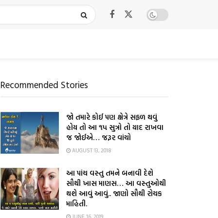
Recommended Stories
જો તમારે કોઈ પણ ક્ષેત્રે સફળ થવું
હોય તો આ ૧૫ સુત્રો તો યાદ રાખવા
જ જોઈએ… જરૂર વાંચો
AUGUST 13, 2018
આ પાંચ વસ્તુ તમને બનાવી દેશે
સૌથી ખાસ માણસ… આ વસ્તુઓથી
થશે આવું આવું.. જાણો સૌથી રોચક
માહિતી.
JUNE 16, 2019