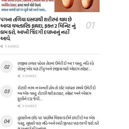
પગના તળિયા ઘસવાથી શરીરમાં થાય છે
આવા ચમત્કારિક ફાયદા, ફક્ત 2 મિનિટ નું
કામ કરો, આખી જિંદગી દવાખાનું નહીં
આવે.
0 SHARES
ભજીયા તળતા પહેલા તેલમાં ઉમેરી દો આ 1 વસ્તુ, નહિ રહે
તેલનું એક પણ ટીપું અને ભજીયા થશે એકદમ સોફ્ટ…
0 SHARES
રોટલી નરમ ન બનતી હોય તો લોટ બાંધતા સમયે ઉમેરી દો
આ એક વસ્તુ, રોટલી થશે ફટાફટ, સોફ્ટ અને એકદમ
ફૂલીને દડા જેવી…
0 SHARES
તુલસીના છોડ પર પાણીમાં મિક્સ કરીને છાંટી દો આ એક
વસ્તુ, સુકાશે પણ નહિ અને બધી જીવાત પણ ભાગી જશે. ઘરે
જ બનાવો કીટનાશક…