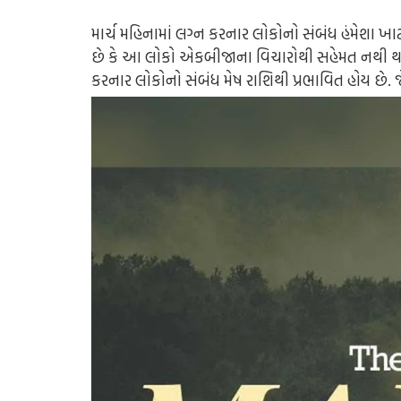
માર્ચ મહિનામાં લગ્ન કરનાર લોકોનો સંબંધ હંમેશા ખ
છે કે આ લોકો એકબીજાના વિચારોથી સહેમત નથી થતા.
કરનાર લોકોનો સંબંધ મેષ રાશિથી પ્રભાવિત હોય છે. જ