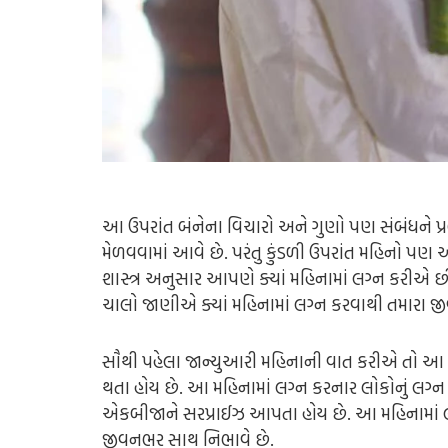
આ ઉપરાંત બંનેના વિચારો અને ગુણો પણ સંબંધને પ્રભ
મેળવવામાં આવે છે. પરંતુ કુંડળી ઉપરાંત મહિનો પણ
શાસ્ત્ર અનુસાર આપણે ક્યાં મહિનામાં લગ્ન કરીએ 
ચાલો જાણીએ ક્યાં મહિનામાં લગ્ન કરવાથી તમારા જી
સૌથી પહેલા જાન્યુઆરી મહિનાની વાત કરીએ તો આ મહિ
થતા હોય છે. આ મહિનામાં લગ્ન કરનાર લોકોનું લગ્ન
એકબીજાને સરપ્રાઈઝ આપતા હોય છે. આ મહિનામાં લ
જીવનભર સાથ નિભાવે છે.