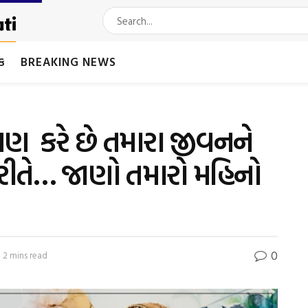
મક
BREAKING NEWS
પણ કરે છે તમારા જીવનને
 રીતે… જાણો તમારો મહિનો
0
 2 mins read