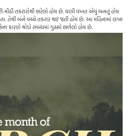
ાટી-મીઠી તકરારોથી ભરેલો હોય છે. ઘણી વખત એવું બનતું હોય
 તેથી બંને વચ્ચે તકરાર થઇ જતી હોય છે. આ મહિનામાં લગ્ન
ેના કારણે થોડો સંબંધમાં ગુસ્સો ભળેલો હોય છે.