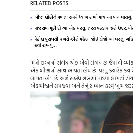
RELATED POSTS
બીજા લોકોને મળતા સમયે ધ્યાન રાખો માત્ર આ પાંચ વાતનુ
પાંજરામાં મૂકી દો આ એક વસ્તુ, તરત પકડાય જશે ઉંદર, મોટ
પેટ્રોલ પુરાવતી વખતે ઝીરો પહેલા જોઈ લેજો આ વસ્તુ, નહિ 
ક્યાં રાખવું…
મિત્રો લગ્નનો સંબંધ એક એવો સંબંધ છે જેમાં બે વ્યક્
એક બીજાનો સાથ આપતા હોય છે. પરંતુ ક્યારેક ક્યા
લાગતા હોય છે અને સંબંધ નબળો પાડવા લાગતો હોય 
એકબીજાને સમજવા અને તેનું સમ્માન કરવું ખુબ જરૂ