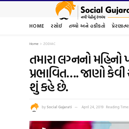
HOME
રસોઈ
તથ્યો અને હકીકતો
પ્રેરણાત્
Home
ZODIAC
તમારા લગ્નનો મહિનો 
પ્રભાવિત…. જાણો કેવી
શું કહે છે.
by
Social Gujarati
April 24, 2019
Reading Time: