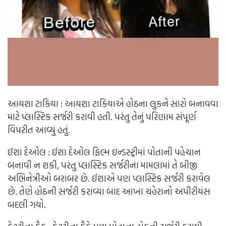
આયશા ટાકિયા : આયશા ટાકિયાએ હોઠના લુકને સારો બનાવવા
માટે પ્લાસ્ટિક સર્જરી કરાવી હતી. પરંતુ તેનું પરિણામ સંપૂર્ણ
વિપરીત આવ્યું હતું.
ઈશા દેઓલ : ઈશા દેઓલ ફિલ્મ ઇન્ડસ્ટ્રીમાં પોતાની પહેચાન
બનાવી ન શકી, પરંતુ પ્લાસ્ટિક સર્જરીના મામલામાં તે બીજી
અભિનેત્રીઓ બરાબર છે. ઈશાએ પણ પ્લાસ્ટિક સર્જરી કરાવેલ
છે. તેણે હોઠની સર્જરી કરાવ્યા બાદ આખા ચહેરાનો અપીરીયંસ
બદલી ગયો.