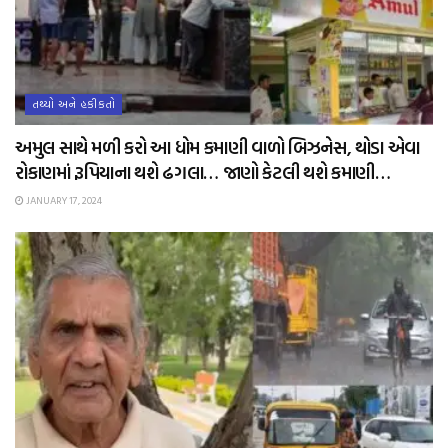
તથ્યો અને હકીકતો
અમુલ સાથે મળી કરો આ ધોમ કમાણી વાળો બિઝનેસ, થોડા એવા
રોકાણમાં રૂપિયાના થશે ઢગલા… જાણો કેટલી થશે કમાણી…
JANUARY 17, 2024