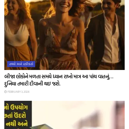
તથ્યો અને હકીકતો
બીજા લોકોને મળતા સમયે ધ્યાન રાખો માત્ર આ પાંચ વાતનું…
દુનિયા તમારી દીવાની થઇ જશે.
FEBRUARY 3, 2024