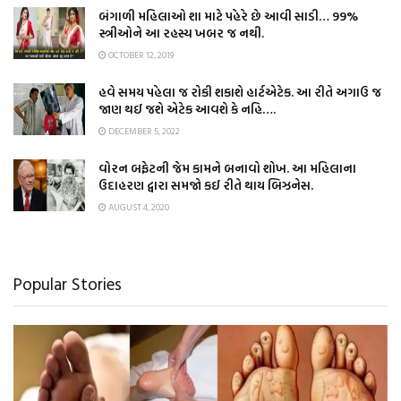
બંગાળી મહિલાઓ શા માટે પહેરે છે આવી સાડી… 99%
સ્ત્રીઓને આ રહસ્ય ખબર જ નથી.
OCTOBER 12, 2019
હવે સમય પહેલા જ રોકી શકાશે હાર્ટએટેક. આ રીતે અગાઉ જ
જાણ થઈ જશે એટેક આવશે કે નહિ….
DECEMBER 5, 2022
વોરન બફેટની જેમ કામને બનાવો શોખ. આ મહિલાના
ઉદાહરણ દ્વારા સમજો કઈ રીતે થાય બિઝનેસ.
AUGUST 4, 2020
Popular Stories