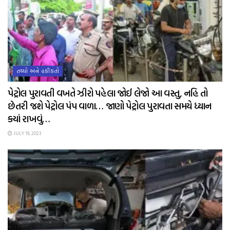
તથ્યો અને હકીકતો
પેટ્રોલ પુરાવતી વખતે ઝીરો પહેલા જોઈ લેજો આ વસ્તુ, નહિ તો
છેતરી જશે પેટ્રોલ પંપ વાળા… જાણો પેટ્રોલ પુરાવતા સમયે ધ્યાન
ક્યાં રાખવું…
JULY 19, 2023