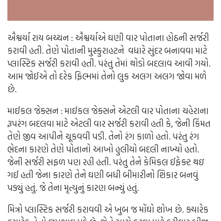
ઐશ્વર્યા રાય બચ્ચન : ઐશ્વર્યાએ ઘણી વાર પોતાના હોઠની સર્જરી
કરાવી હતી. તેણે પોતાની મુસ્કુરાહટને વધારે સુંદર બનાવવા માટે
પ્લાસ્ટિક સર્જરી કરાવી હતી. પરંતુ તેમાં થોડો બદલાવ આવી ગયો.
આમ જોઈએ તો દરેક ફિલ્મમાં તેનો લુક અલગ અલગ જોવા મળે
છે.
માઈકલ જેક્સન : માઈકલ જેક્સને એટલી વાર પોતાના ચહેરાના
રૂપરંગ બદલવા માટે એટલી વાર સર્જરી કરાવી હતી કે, જેની કિંમત
તેણે જીવ આપીને ચૂકવવી પડી. તેનો રંગ કાળો હતો. પરંતુ રંગ
ભેદના કારણે તેણે પોતાનો આખો હુલીયો બદલી નાખ્યો હતો.
જેની સર્જરી સફળ પણ રહી હતી. પરંતુ તેને કેમિકલ ઈફેક્ટ થઇ
ગઈ હતી જેના કારણે તેને ઘણી બધી બીમારીનો શિકાર બનવું
પડ્યું હતું. જે તેના મૃત્યુનું કારણ બન્યું હતું.
મિત્રો પ્લાસ્ટિક સર્જરી કરાવવી એ ખુબ જ મોંઘો શોખ છે. ક્યારેક