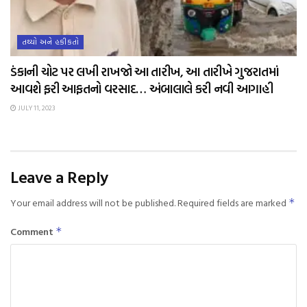
તથ્યો અને હકીકતો
ડંકાની ચોટ પર લખી રાખજો આ તારીખ, આ તારીખે ગુજરાતમાં
આવશે ફરી આફતનો વરસાદ… અંબાલાલે કરી નવી આગાહી
JULY 11, 2023
Leave a Reply
Your email address will not be published.
Required fields are marked
*
Comment
*