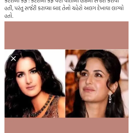
કેટરીના કૈફ : કેટરીના કૈફે પણ પોતાના હોઠની સર્જરી કરાવી
હતી, પરંતુ સર્જરી કરાવ્યા બાદ તેનો ચહેરો અલગ દેખાવા લાગ્યો
હતો.