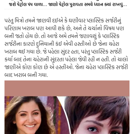
જશે પેટ્રોલ પંપ વાળા… જાણો પેટ્રોલ પુરાવતા સમયે ધ્યાન ક્યાં રાખવું…
પરંતુ મિત્રો તમને જાણવી દઈએ કે ઘણીવાર પ્લાસ્ટિક સર્જરીનું
પરિણામ ખરાબ પણ આવી શકે છે, અને તે ચર્ચાનો વિષય પણ
બની જતો હોય છે. તો આજે અમે તમને જણાવશું કે પ્લાસ્ટિક
સર્જરીના કારણે દુનિયાની કંઈ એવી હસ્તીઓ છે જેના ચહેરા
ખરાબ થઈ ગયા છે. જે પહેલા સુંદર હતા, પરંતુ પ્લાસ્ટિક સર્જરી
કર્યા બાદ તેના ચહેરાની સુંદરતા પહેલા જેવી રહી ન હતી. તો ચાલો
જાણીએ કોણ કોણ છે એ હસ્તીઓ. જેના ચહેરા પ્લાસ્ટિક સર્જરી
બાદ ખરાબ બની ગયા.