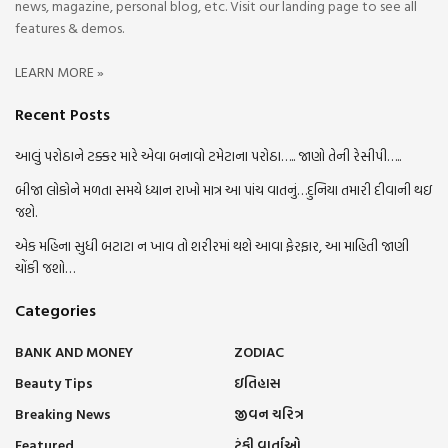
news, magazine, personal blog, etc. Visit our landing page to see all
features & demos.
LEARN MORE »
Recent Posts
આલું પરોઠાને ટક્કર મારે એવા બનાવો ટમેટાના પરોઠા….. જાણો તેની રેસીપી…..
બીજા લોકોને મળતા સમયે ધ્યાન રાખો માત્ર આ પાંચ વાતનું…દુનિયા તમારી દીવાની થઇ
જશે.
એક મહિના સુધી બટાટા ન ખાવ તો શરીરમાં થશે આવા ફેરફાર, આ માહિતી જાણી
ચોંકી જશો…
Categories
BANK AND MONEY
ZODIAC
Beauty Tips
ઇતિહાસ
Breaking News
જીવન ચરિત્ર
Featured
ટૂંકી વાર્તાઓ