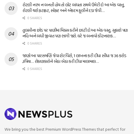
રોટલી નરમ ન બનતી હોય તો લોટ બાંધતા સમયે ઉમેરી દો આ એક વસ્તુ,
રોટલી થશે ફટાફટ, સોફ્ટ અને એકદમ ફૂલીને દડા જેવી…
0 SHARES
તુલસીના છોડ પર પાણીમાં મિક્સ કરીને છાંટી દો આ એક વસ્તુ, સુકાશે પણ
નહિ અને બધી જીવાત પણ ભાગી જશે. ઘરે જ બનાવો કીટનાશક…
0 SHARES
જાણો આ પારસમણિ જેવા શેર વિશે, 1 લાખના કરી દીધા સીધા જ 36 કરોડ
રૂપિયા… રોકાણકારોને બેઠા બેઠા કરી દીધા માલામાલ…
0 SHARES
We bring you the best Premium WordPress Themes that perfect for