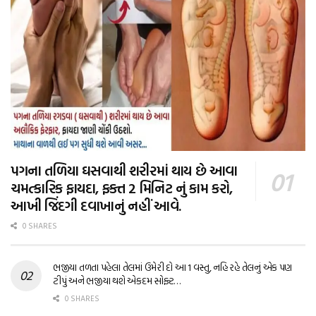
પગના તળિયા ઘસવાથી શરીરમાં થાય છે આવા
ચમત્કારિક ફાયદા, ફક્ત 2 મિનિટ નું કામ કરો,
આખી જિંદગી દવાખાનું નહીં આવે.
0 SHARES
ભજીયા તળતા પહેલા તેલમાં ઉમેરી દો આ 1 વસ્તુ, નહિ રહે તેલનું એક પણ
ટીપું અને ભજીયા થશે એકદમ સોફ્ટ…
0 SHARES