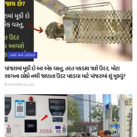
તથ્યો અને હકીકતો
પાંજરામાં મૂકી દો આ એક વસ્તુ, તરત પકડાય જશે ઉંદર, મોટા
ભાગના લોકો નથી જાણતા ઉંદર પકડવા માટે પાંજરામાં શું મૂકવું?
SEPTEMBER 26, 2023