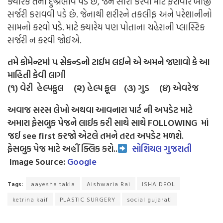
ક્યારેક તેનો દુષ્પ્રભાવ પડે છે, જેને સારો કરવા માટે ફરીવાર બીજી
સર્જરી કરાવવી પડે છે. જેનાથી શરીરને તકલીફ અને પરેશાનીનો
સામનો કરવો પડે. માટે ક્યારેય પણ પોતાના ચહેરાની પ્લાસ્ટિક
સર્જરી ન કરવી જોઈએ.
તમે કોમેન્ટમાં ૫ સેકન્ડનો ટાઈમ લઈને એ અમને જણાવો કે આ
માહિતી કેવી લાગી
(૧) વેરી હેલ્પફુલ (૨) હેલ્પ ફૂલ (૩) ગુડ (૪) એવરેજ
અવાજ સરસ લેખો અથવા આવનારા પાર્ટ ની અપડેટ માટે
અમારા ફેસબુક પેજને લાઈક કરી સાથે સાથે FOLLOWING માં
જઈ see first કરજો એટલે તમને તરત અપડેટ મળશે.
ફેસબુક પેજ માટે અહીં ક્લિક કરો..
સોશિયલ ગુજરાતી
Image Source:
Google
Tags:
aayesha takia
Aishwaria Rai
ISHA DEOL
ketrina kaif
PLASTIC SURGERY
social gujarati