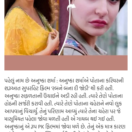
પહેલું નામ છે અનુષ્કા શર્મા : અનુષ્કા શર્માએ પોતાના કરિયરની
શરૂઆત સુપરહિટ ફિલ્મ ‘રબને બના દી જોડી’ થી કરી હતી.
અનુષ્કા સફળતાની ઉંચાઈને અડી રહી હતી. ત્યારે તેણે પોતાના
હોઠની સર્જરી કરાવી હતી. ત્યારે તેણે પોતાના ચહેરાને નવો લુક
આપવાનું વિચાર્યું. તેનું પરિણામ આવ્યું ત્યારે તેના ચહેરા પર જે
માસૂમિયત પહેલા જોવા મળતી હતી એ ગાયબ થઈ ગઈ હતી.
અનુષ્કાનું એ રૂપ PK ફિલ્મમાં જોવા મળે છે. તેનું એક માત્ર કારણ