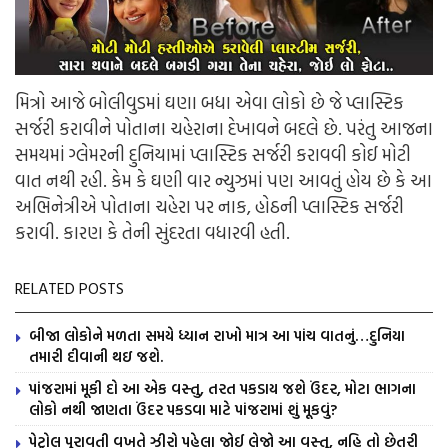
મિત્રો આજે બોલીવુડમાં ઘણા બધા એવા લોકો છે જે પ્લાસ્ટિક
સર્જરી કરાવીને પોતાના ચહેરાના દેખાવને બદલે છે. પરંતુ આજના
સમયમાં ગ્લેમરની દુનિયામાં પ્લાસ્ટિક સર્જરી કરાવવી કોઈ મોટી
વાત નથી રહી. કેમ કે ઘણી વાર ન્યુઝમાં પણ આવતું હોય છે કે આ
અભિનેત્રીએ પોતાના ચહેરા પર નાક, હોઠની પ્લાસ્ટિક સર્જરી
કરાવી. કારણ કે તેની સુંદરતા વધારવી હતી.
RELATED POSTS
બીજા લોકોને મળતા સમયે ધ્યાન રાખો માત્ર આ પાંચ વાતનું…દુનિયા
તમારી દીવાની થઇ જશે.
પાંજરામાં મૂકી દો આ એક વસ્તુ, તરત પકડાય જશે ઉંદર, મોટા ભાગના
લોકો નથી જાણતા ઉંદર પકડવા માટે પાંજરામાં શું મૂકવું?
પેટ્રોલ પુરાવતી વખતે ઝીરો પહેલા જોઈ લેજો આ વસ્તુ, નહિ તો છેતરી