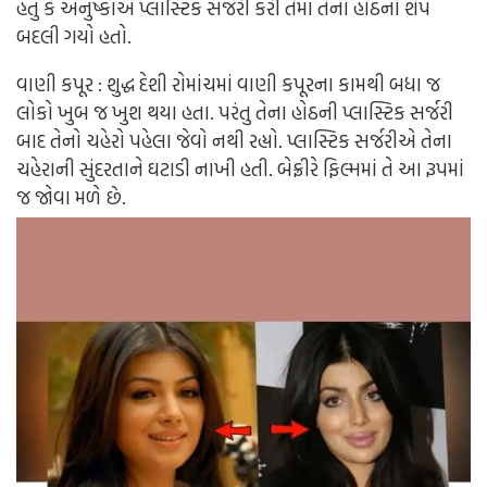
હતું કે અનુષ્કાએ પ્લાસ્ટિક સર્જરી કરી તેમાં તેના હોઠનો શેપ
બદલી ગયો હતો.
વાણી કપૂર : શુદ્ધ દેશી રોમાંચમાં વાણી કપૂરના કામથી બધા જ
લોકો ખુબ જ ખુશ થયા હતા. પરંતુ તેના હોઠની પ્લાસ્ટિક સર્જરી
બાદ તેનો ચહેરો પહેલા જેવો નથી રહ્યો. પ્લાસ્ટિક સર્જરીએ તેના
ચહેરાની સુંદરતાને ઘટાડી નાખી હતી. બેફ્રીરે ફિલ્મમાં તે આ રૂપમાં
જ જોવા મળે છે.