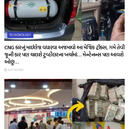
TECHONOLOGY
CNG કારનું માઈલેજ વધારવા અજમાવો આ મેજિક ટ્રીક્સ, ગમે તેવી
જૂની કાર પણ ચાલશે ટુવ્હીલરના ખર્ચામાં… મેન્ટેનન્સ પણ આવશે
ઓછું…
JULY 14, 2023