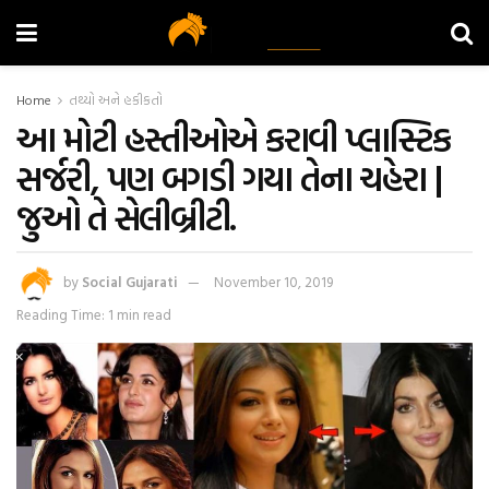
Home
તથ્યો અને હકીકતો
આ મોટી હસ્તીઓએ કરાવી પ્લાસ્ટિક
સર્જરી, પણ બગડી ગયા તેના ચહેરા |
જુઓ તે સેલીબ્રીટી.
by
Social Gujarati
November 10, 2019
Reading Time: 1 min read