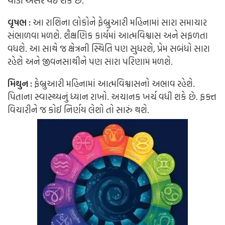
થોડી અસર થઈ શકે છે.
વૃષભ :
આ રાશિના લોકોને ફેબ્રુઆરી મહિનામાં સારા સમાચાર
સંભાળવા મળશે. શૈક્ષણિક કાર્યમાં આત્મવિશ્વાસ અને સફળતા
વધશે. આ સાથે જ ક્ષેત્રની સ્થિતિ પણ સુધરશે, પ્રેમ સબંધો સારા
રહેશે અને જીવનસાથીને પણ સારા પરિણામ મળશે.
મિથુન :
ફેબ્રુઆરી મહિનામાં આત્મવિશ્વાસનો અભાવ રહેશે.
પિતાના સ્વાસ્થ્યનું ધ્યાન રાખો. અચાનક ખર્ચ વધી શકે છે. ફક્ત
વિચારીને જ કોઈ નિર્ણય લેશો તો સારું થશે.