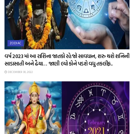
ZODIAC
વર્ષ 2023 માં આ રાશિના જાતકો રહેજો સાવધાન, શરુ થશે શનિની
સાડાસાતી અને ઢૈયા… જાણી લ્યો કોને પડશે વધુ તકલીફ..
DECEMBER 30, 2022