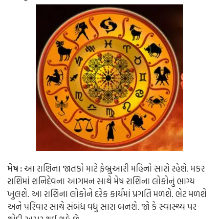
મેષ
:
આ રાશિના જાતકો માટે ફેબ્રુઆરી મહિનો સારો રહેશે. મકર
રાશિમાં શનિદેવના આગમન સાથે મેષ રાશિના લોકોનું ભાગ્ય
ખુલશે. આ રાશિના લોકોને દરેક કાર્યમાં પ્રગતિ મળશે. ભેટ મળશે
અને પરિવાર સાથે સંબંધ વધુ સારા બનશે. જો કે સ્વાસ્થ્ય પર