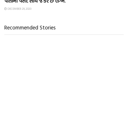
પોતાની પસંદ સાથે જ કરે છે લગ્ન.
DECEMBER 29, 2020
Recommended Stories