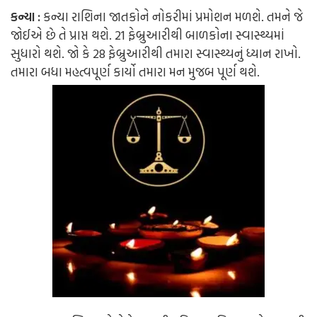
કન્યા
:
કન્યા રાશિના જાતકોને નોકરીમાં પ્રમોશન મળશે. તમને જે
જોઈએ છે તે પ્રાપ્ત થશે. 21 ફેબ્રુઆરીથી બાળકોના સ્વાસ્થ્યમાં
સુધારો થશે. જો કે 28 ફેબ્રુઆરીથી તમારા સ્વાસ્થ્યનું ધ્યાન રાખો.
તમારા બધા મહત્વપૂર્ણ કાર્યો તમારા મન મુજબ પૂર્ણ થશે.