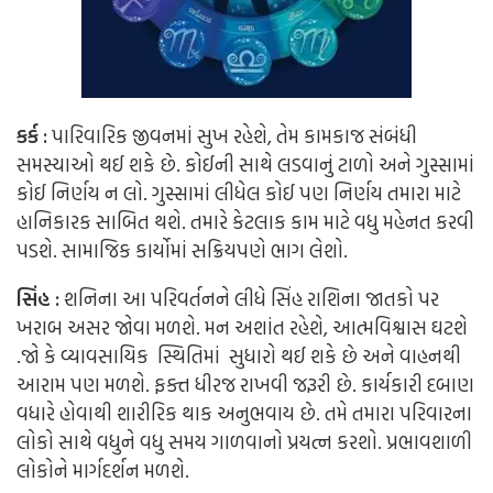
કર્ક
:
પારિવારિક જીવનમાં સુખ રહેશે, તેમ કામકાજ સંબંધી
સમસ્યાઓ થઈ શકે છે. કોઈની સાથે લડવાનું ટાળો અને ગુસ્સામાં
કોઈ નિર્ણય ન લો. ગુસ્સામાં લીધેલ કોઈ પણ નિર્ણય તમારા માટે
હાનિકારક સાબિત થશે. તમારે કેટલાક કામ માટે વધુ મહેનત કરવી
પડશે. સામાજિક કાર્યોમાં સક્રિયપણે ભાગ લેશો.
સિંહ
:
શનિના આ પરિવર્તનને લીધે સિંહ રાશિના જાતકો પર
ખરાબ અસર જોવા મળશે. મન અશાંત રહેશે, આત્મવિશ્વાસ ઘટશે
.જો કે વ્યાવસાયિક સ્થિતિમાં સુધારો થઈ શકે છે અને વાહનથી
આરામ પણ મળશે. ફક્ત ધીરજ રાખવી જરૂરી છે. કાર્યકારી દબાણ
વધારે હોવાથી શારીરિક થાક અનુભવાય છે. તમે તમારા પરિવારના
લોકો સાથે વધુને વધુ સમય ગાળવાનો પ્રયત્ન કરશો. પ્રભાવશાળી
લોકોને માર્ગદર્શન મળશે.