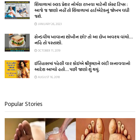
શિયાળામાં બ્લડ પ્રેશર નોર્મલ રાખવા માટેની બેસ્ટ ટિપ્સ :
આજે જ જાણો નહીં તો શિયાળામાં હાર્ટએટેકનું જોખમ વધી
જશે.
JANUARY 26, 2023
સેન્ડવીચ ખાવાના શોખીન છો? તો આ લેખ અવશ્ય વાંચો…
નહિ તો પસ્તાશો.
OCTOBER 11, 2019
ઈતિહાસમાં પહેલી વાર કોઈએ શ્રીકૃષ્ણને બંદી બનાવવાનો
આદેશ આપ્યો હતો… પછી જાણો શું થયું.
AUGUST 16, 2018
Popular Stories