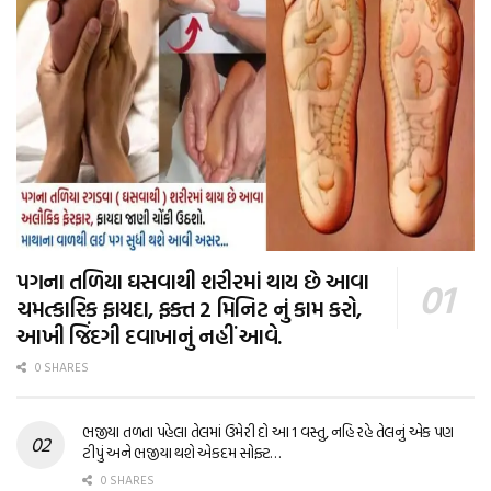
પગના તળિયા ઘસવાથી શરીરમાં થાય છે આવા
ચમત્કારિક ફાયદા, ફક્ત 2 મિનિટ નું કામ કરો,
આખી જિંદગી દવાખાનું નહીં આવે.
0 SHARES
ભજીયા તળતા પહેલા તેલમાં ઉમેરી દો આ 1 વસ્તુ, નહિ રહે તેલનું એક પણ
ટીપું અને ભજીયા થશે એકદમ સોફ્ટ…
0 SHARES