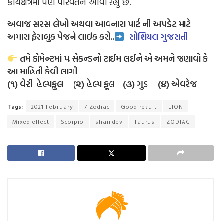
કાર્યક્ષેત્રમાં પણ પરિવર્તન આવી રહ્યું છે.
અવાજ સરસ લેખો અથવા આવનારા પાર્ટ ની અપડેટ માટે
અમારા ફેસબુક પેજને લાઈક
કરો..
સોશિયલ ગુજરાતી
તમે કોમેન્ટમાં ૫ સેકન્ડનો ટાઈમ લઈને એ અમને જણાવો કે
આ માહિતી કેવી લાગી
(૧) વેરી હેલ્પફુલ (૨) હેલ્પ ફૂલ (૩) ગુડ (૪) એવરેજ
Tags:
2021 February
7 Zodiac
Good result
LION
Mixed effect
Scorpio
shanidev
Taurus
ZODIAC