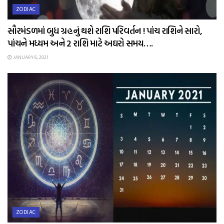
ZODIAC
સૌરમંડળમાં બુધ ગ્રહનું થશે રાશિ પરિવર્તન ! પાંચ રાશિને સારો,
પાંચને મધ્યમ અને 2 રાશિ માટે અઘરો સમય….
JANUARY 6, 2021
ZODIAC