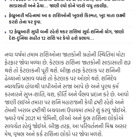
સાડાસાતી અને ઢૈયા… જાણી લ્યો કોને પડશે વધુ તકલીફ..
ફેબ્રુઆરી મહિનામાં આ 6 રાશિઓની ખુલશે કિસ્મત, ખુદ માતા લક્ષ્મી
કરશે તેના પર કૃપા.
12 ફેબ્રુઆરી સુધી બની રહેશે મકર રાશિમાં સૂર્ય-શનિનો યોગ, જાણો
દેશ-દુનિયા સહીત 12 રાશિ પર કેવો હશે પ્રભાવ…
નવા વર્ષમાં તમામ રાશિઓના જાતકોની ગ્રહોની સ્થિતિમાં મોટા
ફેરફાર જોવા મળ્યા છે. કેટલાક રાશિના જાતકોની સાડાસાતી શરૂ
થશે તો કેટલાકની પૂરી થશે. બીજી તરફ કેટલાક પર શનિની
ઢેચ્યાનો પ્રભાવ વધશે તો કેટલાક પર ઓછો થશે. શનિદેવ
ન્યાયપ્રિય હોવાથી પાપીઓને સજા આપે છે અને પુણ્ય કર્મ
કરનારને સુખ-શાંતિ, યશ, કીર્તિ અને વૈભવ પ્રદાન કરે છે. આવો
જાણી લઈએ તમારા પર શનિ મહારાજની કેવી દ્રષ્ટી રહેશે અને
તેમની ખરાબ દ્રષ્ટીથી બચવાના ઉપાયમાં તમારે શું કરવું જોઈએ.
જ્યારે વર્ષ 2021 માં જેમિની, લીઓ અને કુંભ રાશિના લોકોએ
સાવચેત રહેવું જોઈએ. બીજી તરફ, આ પરિવર્તનની મિશ્ર અસર
મેષ, વૃષભ અને કર્ક રાશિના લોકો પર જોવા મળશે.