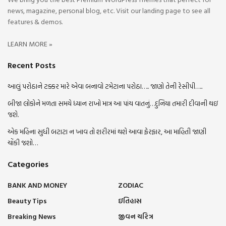
news, magazine, personal blog, etc. Visit our landing page to see all
features & demos.
LEARN MORE »
Recent Posts
આલું પરોઠાને ટક્કર મારે એવા બનાવો ટમેટાના પરોઠા….. જાણો તેની રેસીપી…..
બીજા લોકોને મળતા સમયે ધ્યાન રાખો માત્ર આ પાંચ વાતનું…દુનિયા તમારી દીવાની થઇ
જશે.
એક મહિના સુધી બટાટા ન ખાવ તો શરીરમાં થશે આવા ફેરફાર, આ માહિતી જાણી
ચોંકી જશો…
Categories
BANK AND MONEY
ZODIAC
Beauty Tips
ઇતિહાસ
Breaking News
જીવન ચરિત્ર