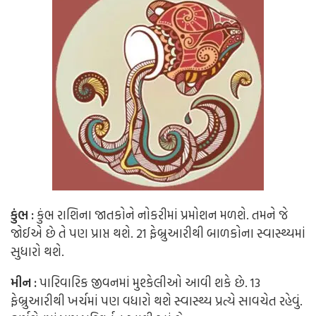
કુંભ
:
કુંભ રાશિના જાતકોને નોકરીમાં પ્રમોશન મળશે. તમને જે
જોઈએ છે તે પણ પ્રાપ્ત થશે. 21 ફેબ્રુઆરીથી બાળકોના સ્વાસ્થ્યમાં
સુધારો થશે.
મીન
:
પારિવારિક જીવનમાં મુશ્કેલીઓ આવી શકે છે. 13
ફેબ્રુઆરીથી ખર્ચમાં પણ વધારો થશે સ્વાસ્થ્ય પ્રત્યે સાવચેત રહેવું.