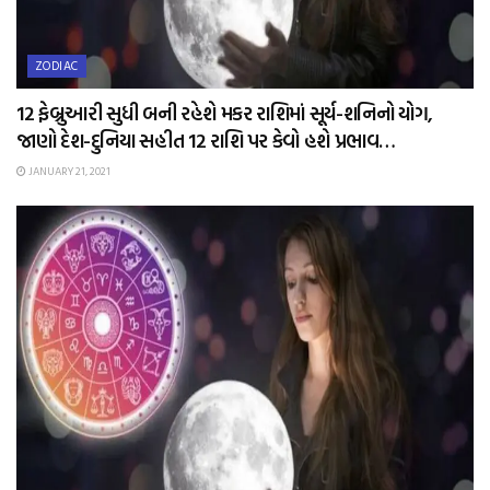
ZODIAC
12 ફેબ્રુઆરી સુધી બની રહેશે મકર રાશિમાં સૂર્ય-શનિનો યોગ,
જાણો દેશ-દુનિયા સહીત 12 રાશિ પર કેવો હશે પ્રભાવ…
JANUARY 21, 2021