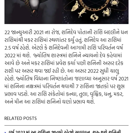
22 જાન્યુઆરી 2021 ના રોજ, શનિદેવ પોતાની રાશિ બદલીને ધન
રાશિમાંથી મકર રાશિમાં સ્થળાંતર કર્યું હતું. શનિદેવ આ રાશિમાં
2.5 વર્ષ રહેશે. એટલે કે શનિદેવની આગામી રાશિ પરિવર્તન વર્ષ
2022 માં થશે. જ્યોતિષ શાસ્ત્રમાં શનિને ન્યાયનો દેવ કહેવામાં
આવે છે અને મકર રાશિમાં પ્રવેશ કર્યા પછી શનિની અસર દરેક
રાશી પર અસર થવા જઈ રહી છે. આ અસર 2022 સુધી ચાલુ
રહેશે. જ્યોતિષ વિદ્યાના નિષ્ણાંતોના જણાવ્યા અનુસાર વર્ષ 2021
માં શનિના નક્ષત્રમાં પરિવર્તન થવાથી 7 રાશિના જાતકો પર શુભ
પ્રભાવ પડશે. આ રાશિ સંકેતોમાં કન્યા, તુલા, વૃશ્ચિક, ધનુ, મકર,
અને મીન આ રાશિમાં શનિનો ઘણો પ્રભાવ થશે.
RELATED POSTS
વર્ષ 2023 માં આ રાશિના જાતકો રહેજો સાવધાન, શરુ થશે શનિની