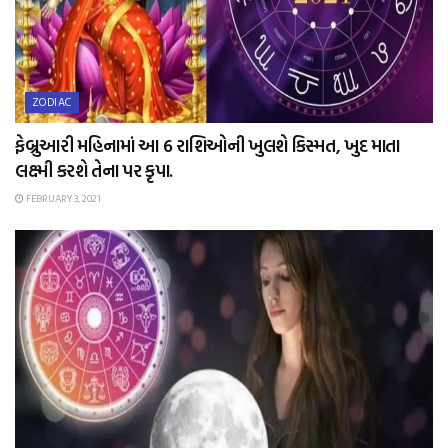
ZODIAC
ફેબ્રુઆરી મહિનામાં આ 6 રાશિઓની ખુલશે કિસ્મત, ખુદ માતા
લક્ષ્મી કરશે તેના પર કૃપા.
FEBRUARY 3, 2021