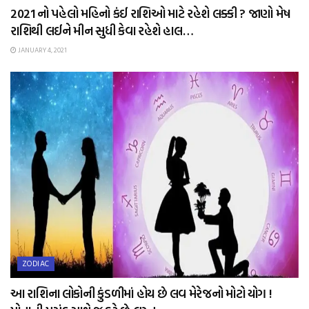
2021 નો પહેલો મહિનો કંઈ રાશિઓ માટે રહેશે લક્કી ? જાણો મેષ
રાશિથી લઈને મીન સુધી કેવા રહેશે હાલ…
JANUARY 4, 2021
ZODIAC
આ રાશિના લોકોની કુંડળીમાં હોય છે લવ મેરેજનો મોટો યોગ !