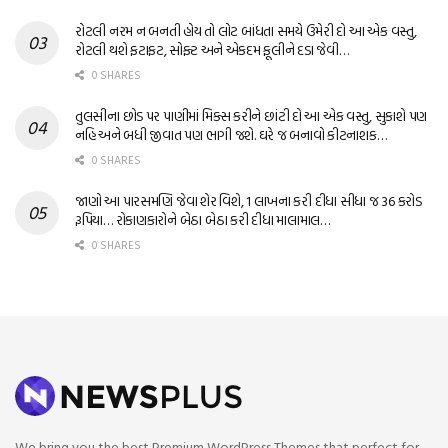
રોટલી નરમ ન બનતી હોય તો લોટ બાંધતા સમયે ઉમેરી દો આ એક વસ્તુ,
રોટલી થશે ફટાફટ, સોફ્ટ અને એકદમ ફૂલીને દડા જેવી…
0 SHARES
તુલસીના છોડ પર પાણીમાં મિક્સ કરીને છાંટી દો આ એક વસ્તુ, સુકાશે પણ
નહિ અને બધી જીવાત પણ ભાગી જશે. ઘરે જ બનાવો કીટનાશક…
0 SHARES
જાણો આ પારસમણિ જેવા શેર વિશે, 1 લાખના કરી દીધા સીધા જ 36 કરોડ
રૂપિયા… રોકાણકારોને બેઠા બેઠા કરી દીધા માલામાલ…
0 SHARES
We bring you the best Premium WordPress Themes that perfect for