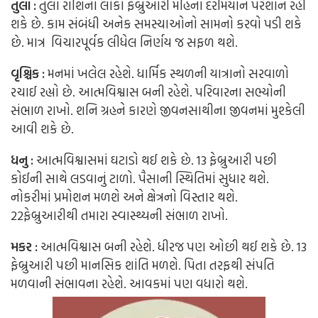
તુલા :
તુલા રાશિના લોકો ફેબ્રુઆરી મહિના દરમિયાન પરેશાન રહી
શકે છે. કામ સંબંધી અનેક સમસ્યાઓનો સામનો કરવો પડી શકે
છે. માત્ર વિચારપૂર્વક લીધેલ નિર્ણય જ સફળ થશે.
વૃશ્ચિક
:
મનમાં ખલેલ રહેશે. ધાર્મિક સ્થળની યાત્રાનો સરવાળો
રચાઈ રહ્યો છે. આત્મવિશ્વાસ બની રહેશે. પરિવારના સભ્યોની
સંભાળ રાખો. શનિ ગ્રહને કારણે જીવનસાથીના જીવનમાં મુશ્કેલી
આવી શકે છે.
ધનુ :
આત્મવિશ્વાસમાં ઘટાડો થઈ શકે છે. 13 ફેબ્રુઆરી પછી
કોઈની સાથે લડવાનું ટાળો. પૈસાની સ્થિતિમાં સુધાર થશે.
નોકરીમાં પ્રમોશન મળશે અને ક્ષેત્રનો વિસ્તાર થશે.
22ફેબ્રુઆરીથી તમારા સ્વાસ્થ્યની સંભાળ રાખો.
મકર
:
આત્મવિશ્વાસ બની રહેશે. ધીરજ પણ ઓછી થઈ શકે છે. 13
ફેબ્રુઆરી પછી માનસિક શાંતિ મળશે. પિતા તરફથી સંપતિ
મળવાની સંભાવના રહેશે. આવકમાં પણ વધારો થશે.