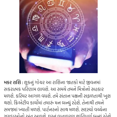
મકર રાશિ :
શુકનું ગોચર આ રાશિના જાતકો માટે જીવનમાં
સકરાત્મક પરિણામ લાવશે. આ સમયે તમને મિત્રોનો સહકાર
મળશે. કરિયર આગળ વધશે. તમે સંતાન પક્ષની સફળતાથી ખુશ
થશો. ક્રિએટીવ કાર્યોમાં તમારું મન બન્યું રહેશે. તેનાથી તમને
સમજમાં ખ્યાતી મળશે. પાર્ટનરનો સાથ મળશે. સદસ્યો વચ્ચેના
ઝગડાઓનો અંત આવશે. ઘરનું વાતાવરણ શાંતિપૂર્ણ બન્યું રહેશે.