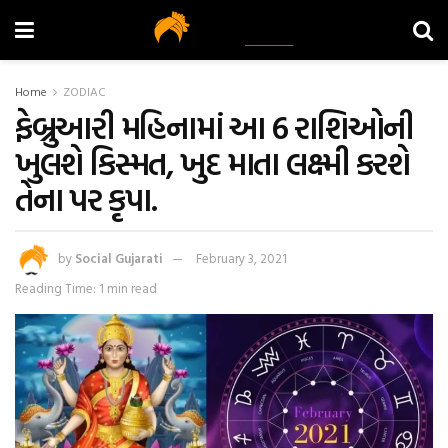
Home
ZODIAC
ફેબ્રુઆરી મહિનામાં આ 6 રાશિઓની
ખુલશે કિસ્મત, ખુદ માતા લક્ષ્મી કરશે
તેના પર કૃપા.
by
Social Gujarati
February 3, 2021
Reading Time: 1 min read