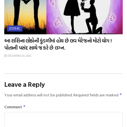
ZODIAC
આ રાશિના લોકોની કુંડળીમાં હોય છે લવ મેરેજનો મોટો યોગ !
પોતાની પસંદ સાથે જ કરે છે લગ્ન.
DECEMBER 29, 2020
Leave a Reply
Your email address will not be published.
Required fields are marked
*
Comment
*