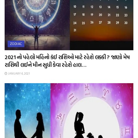
ZODIAC
2021 નો પહેલો મહિનો કંઈ રાશિઓ માટે રહેશે લક્કી ? જાણો મેષ
રાશિથી લઈને મીન સુધી કેવા રહેશે હાલ…
JANUARY 4, 2021