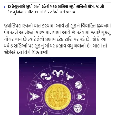
12 ફેબ્રુઆરી સુધી બની રહેશે મકર રાશિમાં સૂર્ય-શનિનો યોગ, જાણો
દેશ-દુનિયા સહીત 12 રાશિ પર કેવો હશે પ્રભાવ…
જ્યોતિષશાસ્ત્રની વાત કરવામાં આવે તો શુક્રને વિવાહિત જીવનમાં
પ્રેમ અને આનંદનો કારક માનવામાં આવે છે. એવામાં જ્યારે શુક્રનું
ગોચર થાય છે ત્યારે તેનો પ્રભાવ દરેક રાશિ પર પડે છે. જો કે આ
વર્ષે 6 રાશિઓ પર શુક્રનું ગોચર પ્રભાવ વધુ થવાનો છે. ચાલો તો
જોઈએ આ વિશે વિસ્તારથી.