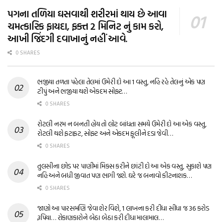
પગના તળિયા ઘસવાથી શરીરમાં થાય છે આવા
ચમત્કારિક ફાયદા, ફક્ત 2 મિનિટ નું કામ કરો,
આખી જિંદગી દવાખાનું નહીં આવે.
0 SHARES
ભજીયા તળતા પહેલા તેલમાં ઉમેરી દો આ 1 વસ્તુ, નહિ રહે તેલનું એક પણ
ટીપું અને ભજીયા થશે એકદમ સોફ્ટ…
0 SHARES
રોટલી નરમ ન બનતી હોય તો લોટ બાંધતા સમયે ઉમેરી દો આ એક વસ્તુ,
રોટલી થશે ફટાફટ, સોફ્ટ અને એકદમ ફૂલીને દડા જેવી…
0 SHARES
તુલસીના છોડ પર પાણીમાં મિક્સ કરીને છાંટી દો આ એક વસ્તુ, સુકાશે પણ
નહિ અને બધી જીવાત પણ ભાગી જશે. ઘરે જ બનાવો કીટનાશક…
0 SHARES
જાણો આ પારસમણિ જેવા શેર વિશે, 1 લાખના કરી દીધા સીધા જ 36 કરોડ
રૂપિયા… રોકાણકારોને બેઠા બેઠા કરી દીધા માલામાલ…