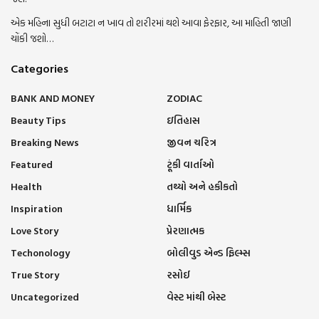
એક મહિના સુધી બટાટા ન ખાવ તો શરીરમાં થશે આવા ફેરફાર, આ માહિતી જાણી
ચોંકી જશો…
Categories
BANK AND MONEY
ZODIAC
Beauty Tips
ઇતિહાસ
Breaking News
જીવન ચરિત્ર
Featured
ટૂંકી વાર્તાઓ
Health
તથ્યો અને હકીકતો
Inspiration
ધાર્મિક
Love Story
પ્રેરણાત્મક
Techonology
બોલીવુડ એન્ડ ફિલ્મ્સ
True Story
રસોઈ
Uncategorized
વેસ્ટ માંથી બેસ્ટ