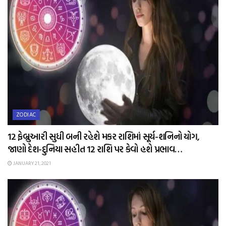
ZODIAC
12 ફેબ્રુઆરી સુધી બની રહેશે મકર રાશિમાં સૂર્ય-શનિનો યોગ,
જાણો દેશ-દુનિયા સહીત 12 રાશિ પર કેવો હશે પ્રભાવ…
JANUARY 21, 2021