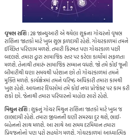
વૃષભ રાશિ :
28 જાન્યુઆરી એ થયેલા શુક્રના ગોચરનો વૃષભ
રાશિના જાતકો માટે ખુબ શુભ ફળદાયી રહેશે. ગોચરકાળમાં તમને
ઈચ્છિત પરિણામ મળશે. તમારી કિસ્મત પણ ગોચરકાળ પછી
બદલશે. તમારા દ્વારા સામાજિક સ્તર પર કરેલા કાર્યોમાં સફળતા
મળશે. તેનાથી તમારું સામાજિક સમ્માન વધશે. જો તમે કોઈ જૂની
બીમારીથી ઘણા સમયથી પરેશાન છો તો ગોચરકાળમાં તમને
મુક્તિ મળશે. કાર્યક્ષેત્રમાં તમને વરિષ્ઠ અધિકારી તમારા કામથી
ખુશ રહેશે. આવનાર દિવસોમાં તમે કોઈ નવા પ્રોજેક્ટ પર કામ કરી
શકો છો. જેનાથી તમારા પરિવારનો માહોલ સારો રહેશે.
મિથુન રાશિ :
શુક્રનું ગોચર મિથુન રાશિના જાતકો માટે ખુબ જ
લાભદાયી રહેશે. તમારા જીવનની ઘણી સમસ્યા દુર થશે, ભાઈ-
બહેનનો સાથ મળશે. આ સાથે આ સમય દરમિયાન તમારા
પ્રિયજનોનો પણ પૂરો સહયોગ મળશે. ગોચરકાળમાં આધ્યાત્મિક