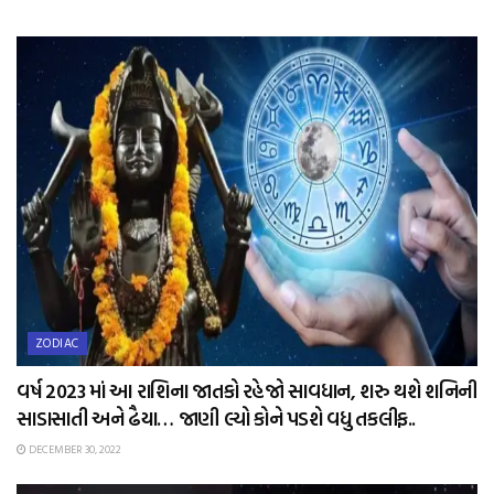
ZODIAC
વર્ષ 2023 માં આ રાશિના જાતકો રહેજો સાવધાન, શરુ થશે શનિની
સાડાસાતી અને ઢૈયા… જાણી લ્યો કોને પડશે વધુ તકલીફ..
DECEMBER 30, 2022