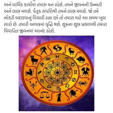
અને ધાર્મિક કાર્યોમાં તમારું મન રહેશે. તમને જીવનની ઉન્નતી
અને લાભ મળશે. પૈતૃક સંપત્તિથી તમને લાભ મળશે. જો તમે
નોકરી બદલવાનું વિચારી રહ્યા છો તો તમારા માટે આ સમય ખુબ
સારો છે. તમારી આવકમાં વૃદ્ધિ થશે. શુક્રના શુભ પ્રભાવથી તમારા
વિવાહિત જીવનમાં આનંદ રહેશે.