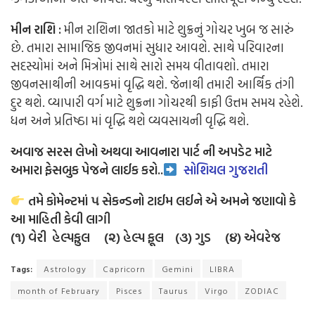
મીન રાશિ :
મીન રાશિના જાતકો માટે શુક્રનું ગોચર ખુબ જ સારું
છે. તમારા સામાજિક જીવનમાં સુધાર આવશે. સાથે પરિવારના
સદસ્યોમાં અને મિત્રોમાં સાથે સારો સમય વીતાવશો. તમારા
જીવનસાથીની આવકમાં વૃદ્ધિ થશે. જેનાથી તમારી આર્થિક તંગી
દુર થશે. વ્યાપારી વર્ગ માટે શુક્રના ગોચરથી કાફી ઉત્તમ સમય રહેશે.
ધન અને પ્રતિષ્ઠા માં વૃદ્ધિ થશે વ્યવસાયની વૃદ્ધિ થશે.
અવાજ સરસ લેખો અથવા આવનારા પાર્ટ ની અપડેટ માટે
અમારા ફેસબુક પેજને લાઈક
કરો..
સોશિયલ ગુજરાતી
તમે કોમેન્ટમાં ૫ સેકન્ડનો ટાઈમ લઈને એ અમને જણાવો કે
આ માહિતી કેવી લાગી
(૧) વેરી હેલ્પફુલ (૨) હેલ્પ ફૂલ (૩) ગુડ (૪) એવરેજ
Tags:
Astrology
Capricorn
Gemini
LIBRA
month of February
Pisces
Taurus
Virgo
ZODIAC