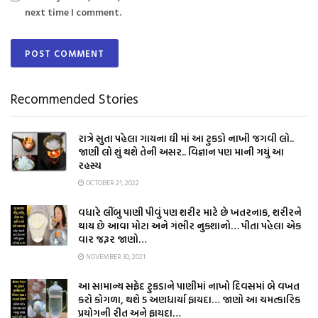
next time I comment.
Recommended Stories
રાત્રે સુતા પહેલા ગાયના ઘી માં આ ટુકડો નાખી જગવી લો..
જાણી લો શું થશે તેની અસર.. વિજ્ઞાન પણ માની ગયું આ
રહસ્ય
OCTOBER 21, 2022
વધારે લીંબુ પાણી પીવું પણ શરીર માટે છે ખતરનાક, શરીરને
થાય છે આવા મોટા અને ગંભીર નુકશાનો… પીતા પહેલા એક
વાર જરૂર જાણો…
NOVEMBER 30, 2021
આ સામાન્ય સફેદ ટુકડાને પાણીમાં નાખો દિવસમાં બે વખત
કરો કોગળા, થશે 5 અણધાર્યા ફાયદા… જાણો આ ચમત્કારિક
પ્રયોગની રીત અને ફાયદા…