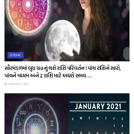
ZODIAC
સૌરમંડળમાં બુધ ગ્રહનું થશે રાશિ પરિવર્તન ! પાંચ રાશિને સારો,
પાંચને મધ્યમ અને 2 રાશિ માટે અઘરો સમય….
JANUARY 6, 2021