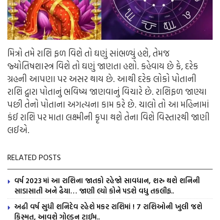
મિત્રો તમે રાશિ ફળ વિશે તો ઘણું સાંભળ્યું હશે, તેમજ
જ્યોતિષશાસ્ત્ર વિશે તો ઘણું જાણતા હશો. કહેવાય છે કે, દરેક
ગ્રહની આપણા પર અસર થાય છે. આથી દરેક લોકો પોતાની
રાશિ દ્વારા પોતાનું ભવિષ્ય જાણવાનું વિચારે છે. રાશિફળ જાણ્યા
પછી તેનો પોતાના અગત્યના કામ કરે છે. ચાલો તો આ મહિનામાં
કંઈ રાશિ પર માતા લક્ષ્મીની કૃપા થશે તેના વિશે વિસ્તારથી જાણી
લઈએ.
RELATED POSTS
વર્ષ 2023 માં આ રાશિના જાતકો રહેજો સાવધાન, શરુ થશે શનિની
સાડાસાતી અને ઢૈયા… જાણી લ્યો કોને પડશે વધુ તકલીફ..
અઢી વર્ષ સુધી શનિદેવ રહેશે મકર રાશિમાં ! 7 રાશિઓની ખુલી જશે
કિસ્મત, આવશે ગોલ્ડન ટાઈમ..