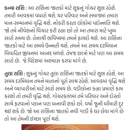
કન્યા રાશિ :
આ રાશિના જાતકો માટે શુક્રનું ગોચર શુભ રહેશે.
તમારી આવકમાં વધારો થશે. ઘર પરિવાર અને સમાજમાં તમારા
માન-સમ્માનમાં વૃદ્ધિ થશે. નોકરી કરતા લોકોમાં પદોન્નતિ થશે.
જો તમે નીવેશનો વિચાર કરી રહ્યા છો તો આ તમારા માટે ખુબ
સારો સમય છે. તેનાથી ભવિષ્યમાં તમને ફાયદો થશે. આ રાશિના
જાતકો માટે આ સમયે ઉન્નતી થશે. તમને આ સમય દરમિયાન
વિવાહિત જીવનમાં આનંદ મળશે. તેમજ છાત્રો માટે પણ આ સમય
સારો છે. જે વિદેશમાં અભ્યાસ કરવા માંગે છે.
તુલા રાશિ :
શુક્રનું ગોચર તુલા રાશિના જાતકો માટે શુભ રહેશે. આ
સમય દરમિયાન તમને માતાનો પૂરો સાથ રહેશે. આવકમાં વૃદ્ધિ થશે
અને વ્યાપારીઓ માટે સારો સમય છે. વડીલોના કહ્યા પ્રમાણે કામ
કરશો તો તમરી વૃદ્ધિ થશે. ગોચરકાળમાં તમે પરિવાર અને દોસ્તો
સાથે ફરવાનો પ્લાન પણ બનાવી શકો છો. વર્ષો જૂની બીમારી દુર
થઈ શકે છે. જો આ રાશિના જાતકો નવી ગાડી કે ઘર લેવા માંગે છે
તો આ તેમની ઈચ્છા પૂર્ણ થશે.