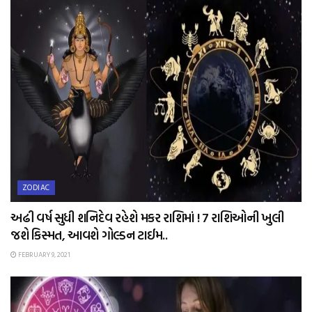
ZODIAC
અઢી વર્ષ સુધી શનિદેવ રહેશે મકર રાશિમાં ! 7 રાશિઓની ખુલી
જશે કિસ્મત, આવશે ગોલ્ડન ટાઈમ..
FEBRUARY 9, 2021