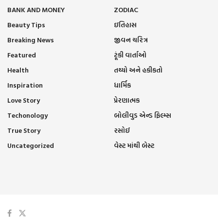
BANK AND MONEY
ZODIAC
Beauty Tips
ઇતિહાસ
Breaking News
જીવન ચરિત્ર
Featured
ટૂંકી વાર્તાઓ
Health
તથ્યો અને હકીકતો
Inspiration
ધાર્મિક
Love Story
પ્રેરણાત્મક
Techonology
બોલીવુડ એન્ડ ફિલ્મ્સ
True Story
રસોઈ
Uncategorized
વેસ્ટ માંથી બેસ્ટ