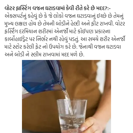
વોટર ફાસ્ટિંગ વજન ઘટાડવામાં કેવી રીતે કરે છે મદદ?:-
એક્સપર્ટનું કહેવું છે કે જે લોકો વજન ઘટાડવાનું ઈચ્છે છે તેમનું
મુખ્ય લક્ષણ હોય છે તેમની બોડીને હેલ્દી અને ફીટ રાખવી. વોટર
ફર્સ્ટિંગ દરમિયાન શરીરમાં એનર્જી માટે કોઈપણ પ્રકારના
કાર્બોહાઈડ્રેટ પર નિર્ભર નથી રહેવું પડતું. આ સમયે શરીર એનર્જી
માટે સ્ટોર કરેલી ફેટ નો ઉપયોગ કરે છે. જેનાથી વજન ઘટાડવા
અને બોડી ને સ્લીમ રાખવામાં મદદ મળે છે.