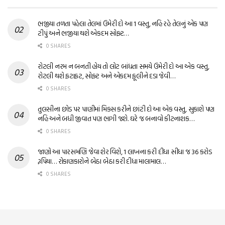
ભજીયા તળતા પહેલા તેલમાં ઉમેરી દો આ 1 વસ્તુ, નહિ રહે તેલનું એક પણ
ટીપું અને ભજીયા થશે એકદમ સોફ્ટ…
0 SHARES
રોટલી નરમ ન બનતી હોય તો લોટ બાંધતા સમયે ઉમેરી દો આ એક વસ્તુ,
રોટલી થશે ફટાફટ, સોફ્ટ અને એકદમ ફૂલીને દડા જેવી…
0 SHARES
તુલસીના છોડ પર પાણીમાં મિક્સ કરીને છાંટી દો આ એક વસ્તુ, સુકાશે પણ
નહિ અને બધી જીવાત પણ ભાગી જશે. ઘરે જ બનાવો કીટનાશક…
0 SHARES
જાણો આ પારસમણિ જેવા શેર વિશે, 1 લાખના કરી દીધા સીધા જ 36 કરોડ
રૂપિયા… રોકાણકારોને બેઠા બેઠા કરી દીધા માલામાલ…
0 SHARES