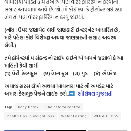
બીમારીથી પીડિત હોય તેઓએ પણ વોટર ફાસ્ટિંગ ન કરવાની
સલાહ આપવામાં આવે છે.
જો તમે કોઈ દવા કે ટ્રીટમેન્ટ લઈ રહ્યા
હોવ તો પણ વોટર ફાસ્ટિંગ ન કરવું જોઈએ.
(નોંધ : ઉપર જણાવેલ બધી જાણકારી ઈન્ટરનેટ આધારિત છે,
માટે પહેલા કોઈ વિશેષજ્ઞ અથવા જાણકારની સલાહ અવશ્ય
લેવી.)
તમે કોમેન્ટમાં ૫ સેકન્ડનો ટાઈમ લઈને એ અમને જણાવો કે આ
માહિતી કેવી લાગી
(૧) વેરી હેલ્પફુલ (૨) હેલ્પ ફૂલ (૩) ગુડ (૪) એવરેજ
અવાજ સરસ લેખો અથવા આવનારા પાર્ટ ની અપડેટ માટે
અમારા ફેસબુક પેજને લાઈક
કરો..
સોશિયલ ગુજરાતી
Tags:
Body Detox
Cholesterol control
health tips in weight loss
Water Fasting
WEIGHT LOSS