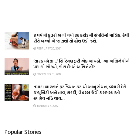
8 વર્ષનો કુતરો બની ગયો 36 કરોડની સંપત્તિનો માલિક, કેવી
રીતે બન્યો એ જાણશો તો હોંશ ઉડી જશે.
FEBRUARY 20, 2021
‘તારક મહેતા…’ સિરિયલ ફરી એક આંચકો, આ અભિનેત્રીએ
પણ શો છોડ્યો, કોણ છે એ અભિનેત્રી?
DECEMBER 11, 2019
તમારા બાળકને ફરજિયાત કરાવો આનું સેવન, વધારી દેશે
ઇમ્યુનિટી અને તાવ, શરદી, ઉધરસ જેવી 5 સમસ્યાઓ
ક્યારેય નહિ થાય…
JANUARY 7, 2022
Popular Stories