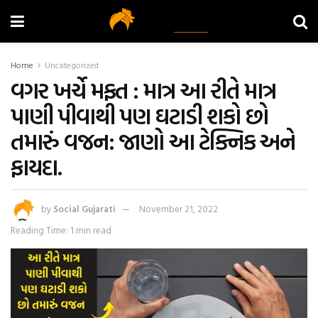
Home
Uncategorized
વગર ખર્ચે મફત : માત્ર આ રીતે માત્ર
પાણી પીવાથી પણ ઘટાડી શકો છો
તમારું વજન: જાણો આ ટેક્નિક અને
ફાયદા.
by
Social Gujarati
November 21, 2022
Reading Time: 1 min read