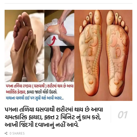
પગના તળિયા ઘસવાથી શરીરમાં થાય છે આવા
ચમત્કારિક ફાયદા, ફક્ત 2 મિનિટ નું કામ કરો,
આખી જિંદગી દવાખાનું નહીં આવે.
0 SHARES