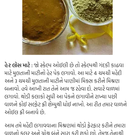
હેર લોસ માટે :
જો સ્કેલ્પ ઓઈલી છે તો સ્કેલ્પથી ગંદકી કાઢવા
માટે મુલતાની માટીનો હેર પેક લગાવો. આ માટે 4 ચમચી મહેંદી
અને 3 ચમચી મુલતાની માટીને પાણીમાં મિક્સ કરીને મિશ્રણ
બનાવો. હવે આખી રાત તેને આમ જ રહેવા દો. સવારે વાળમાં
લગાવો. થોડી કલાકો સુધી આ પેકને લગાવીને રાખ્યા પછી
વાળને કોઈ સલ્ફેટ ફ્રી શેમ્પુથી ધોઈ નાખો. આ રીત તમાર વાળને
ઓઈલ ફ્રી બનાવે છે.
આમ તમે મહેંદી લગાવવાના મિશ્રણમાં થોડો ફેરફાર કરીને તમારા
વાળનો કલર અને ગ્રોથ બંને સારા કરી શકો છો. તેમજ તેનાથી