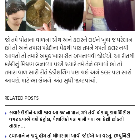
જો તમે પોતાના વાળના ગ્રોથ અને કલરને લઈને ખુબ જ પરેશાન
છો તો અને તમારા મહેંદીના પેકથી પણ તમને ગમતો કલર નથી
આવતો તો તમારે અમુક ખાસ રીત અપનાવવી જોઈએ. આ રીતથી
મહેંદીનું મિશ્રણ બનાવ્યા પછી જ્યારે તમે તેને લગાવો છો તો
તમારા વાળ સારી રીતે કંડીશનિંગ પણ થશે અને કલર પણ સારો
આવશે. માટે આ લેખને અંત સુધી જરૂર વાંચો.
RELATED POSTS
સવારે ઉઠીને ચાવી જાવ આ ફળના પાન, ગમે તેવી બેકાબુ ડાયાબિટીસ
વગર દવાએ થશે કંટ્રોલ, વૈજ્ઞાનિકો પણ માની ગયા આ દેશી છોડની
તાકાત…
દવાખાને ન જવું હોય તો ચોમાસામાં ખાવી જોઈએ આ વસ્તુ, ઇમ્યુનિટી