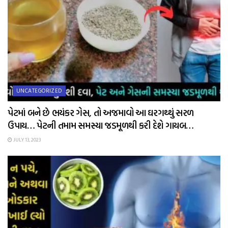
UNCATEGORIZED
પેટમાં બને છે ભયંકર ગેસ, તો અજમાવો આ ઘરગથ્થું સરળ
ઉપાય… પેટની તમામ સમસ્યા જડમૂળથી કરી દેશે ગાયબ…
JULY 13, 2023