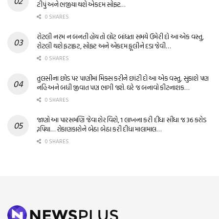
ટીપું અને ભજીયા થશે એકદમ સોફ્ટ…
0 SHARES
રોટલી નરમ ન બનતી હોય તો લોટ બાંધતા સમયે ઉમેરી દો આ એક વસ્તુ,
રોટલી થશે ફટાફટ, સોફ્ટ અને એકદમ ફૂલીને દડા જેવી…
0 SHARES
તુલસીના છોડ પર પાણીમાં મિક્સ કરીને છાંટી દો આ એક વસ્તુ, સુકાશે પણ
નહિ અને બધી જીવાત પણ ભાગી જશે. ઘરે જ બનાવો કીટનાશક…
0 SHARES
જાણો આ પારસમણિ જેવા શેર વિશે, 1 લાખના કરી દીધા સીધા જ 36 કરોડ
રૂપિયા… રોકાણકારોને બેઠા બેઠા કરી દીધા માલામાલ…
0 SHARES