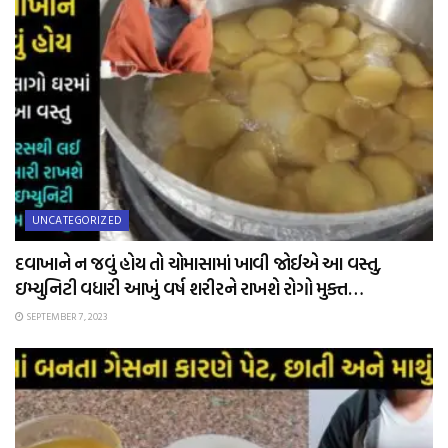
UNCATEGORIZED
દવાખાને ન જવું હોય તો ચોમાસામાં ખાવી જોઈએ આ વસ્તુ,
ઇમ્યુનિટી વધારી આખું વર્ષ શરીરને રાખશે રોગો મુક્ત…
SEPTEMBER 7, 2023