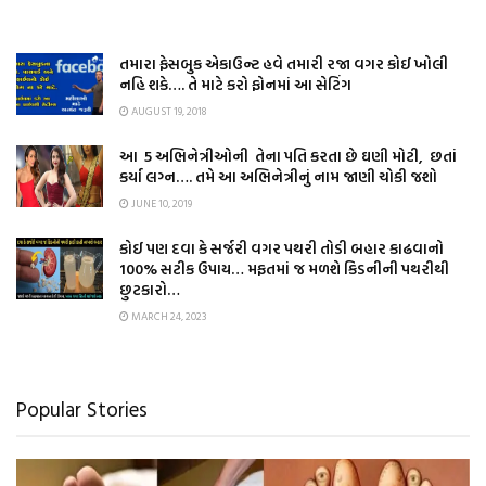
તમારા ફેસબુક એકાઉન્ટ હવે તમારી રજા વગર કોઈ ખોલી
નહિ શકે…. તે માટે કરો ફોનમાં આ સેટિંગ
AUGUST 19, 2018
આ 5 અભિનેત્રીઓની તેના પતિ કરતા છે ઘણી મોટી, છતાં
કર્યા લગ્ન…. તમે આ અભિનેત્રીનું નામ જાણી ચોકી જશો
JUNE 10, 2019
કોઈ પણ દવા કે સર્જરી વગર પથરી તોડી બહાર કાઢવાનો
100% સટીક ઉપાય… મફતમાં જ મળશે કિડનીની પથરીથી
છુટકારો…
MARCH 24, 2023
Popular Stories