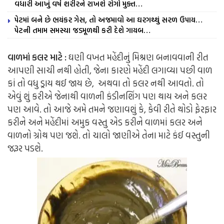
વધારી આખું વર્ષ શરીરને રાખશે રોગો મુક્ત…
પેટમાં બને છે ભયંકર ગેસ, તો અજમાવો આ ઘરગથ્થું સરળ ઉપાય…
પેટની તમામ સમસ્યા જડમૂળથી કરી દેશે ગાયબ…
વાળમાં કલર માટે :
ઘણી વખત મહેંદીનું મિશ્રણ બનાવવાની રીત
આપણી સાચી નથી હોતી, જેના કારણે મહેંદી લગાવ્યા પછી વાળ
કાં તો વધુ ડ્રાય થઈ જાય છે, અથવા તો કલર નથી આવતો. તો
એવું શું કરીએ જેનાથી વાળની કંડીનશિંગ પણ થાય અને કલર
પણ આવે. તો આજે અમે તમને જણાવશું કે, કેવી રીતે થોડો ફેરફાર
કરીને અને મહેંદીમાં અમુક વસ્તુ એડ કરીને વાળમાં કલર અને
વાળનો ગ્રોથ પણ જશે. તો ચાલો જાણીએ તેના માટે કંઈ વસ્તુની
જરૂર પડશે.