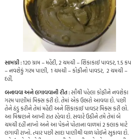
સામગ્રી :
120 ગ્રામ – મહેંદી, 2 ચમચી – શિકાકાઈ પાવડર, 1.5 કપ
– નવશેકું ગરમ પાણી, 1 ચમચી – કોફીનો પાવડર, 2 ચમચી –
દહીં,
બનાવવા અને લગાવવાની રીત :
સૌથી પહેલા કોફીને નવશેકા
ગરમ પાણીમાં મિક્સ કરી દો. તેમાં એક ઉભરો આવવા દો. પછી
તેને ઠંડુ કરીને તેમાં મહેંદી અને શિકાકાઈ પાવડર મિક્સ કરી લો.
આ મિશ્રણને આખી રાત રહેવા દો. સવારે ઉઠીને તમે તેમાં બે
ચમચી દહીં નાખો અને આ પેકને પોતાના વાળમાં 2 કલાક માટે
લગાવી રાખો. ત્યાર પછી સાદા પાણીથી વાળ ધોઈને સુકાવા દો.