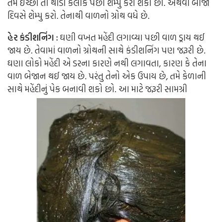
તમે ઈચ્છો તો થોડી કલાક પછી શેમ્પુ કરી શકો છો. અથવા બીજા
દિવસે શેમ્પુ કરો. તેનાથી વાળનો ગ્રોથ વધે છે.
હેર કંડીશનિંગ :
ઘણી વખત મહેંદી લગાવ્યા પછી વાળ ડ્રાય થઈ
જાય છે. તેવામાં વાળનો ગ્રોથની સાથે કંડીશનિંગ પણ જરૂરી છે.
ઘણા લોકો મહેંદી એ ડરના કારણે નથી લગાવતા, કારણ કે તેના
વાળ બેજાન થઈ જાય છે. પરંતુ તેનો એક ઉપાય છે, તમે કેળાની
સાથે મહેંદીનું પેક બનાવી શકો છો. આ માટે જરૂરી સામગ્રી