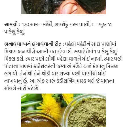
સામગ્રી :
120 ગ્રામ – મહેંદી, નવશેકું ગરમ પાણી, 1 – ખુબ જ
પાકેલું કેળું.
બનાવવા અને લગાવવાની રીત :
પહેલા મહેંદીને સાદા પાણીમાં
મિશ્રણ બનાવીને આખી રાત રહેવા દો. સવારે તેમાં 1 પાકેલું કેળું
મિક્સ કરો. ત્યાર પછી સૌથી પહેલા વાળને ધોઈ નાખો. ત્યાર પછી
પોતાના વાળમાં કંડીશનરની જગ્યાએ મહેંદી અને કેળાનું મિશ્રણ
લગાવો. તેનાથી તેને થોડી વાર રાખ્યા પછી પાણીથી ધોઈ
નાખવાનું છે. આ એક સારું કંડીશનિંગ માસ્ક થશે જે વાળના
ગ્રોથને સારો કરે છે.