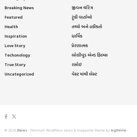
Breaking News
જીવન ચરિત્ર
Featured
ટૂંકી વાર્તાઓ
Health
તથ્યો અને હકીકતો
Inspiration
ધાર્મિક
Love Story
પ્રેરણાત્મક
Techonology
બોલીવુડ એન્ડ ફિલ્મ્સ
True Story
રસોઈ
Uncategorized
વેસ્ટ માંથી બેસ્ટ
© 2026
JNews
- Premium WordPress news & magazine theme by
Jegtheme
.