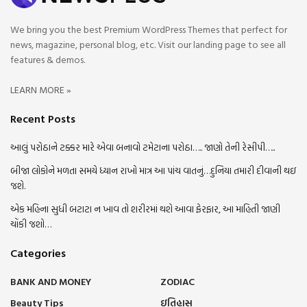
We bring you the best Premium WordPress Themes that perfect for
news, magazine, personal blog, etc. Visit our landing page to see all
features & demos.
LEARN MORE »
Recent Posts
આલું પરોઠાને ટક્કર મારે એવા બનાવો ટમેટાના પરોઠા….. જાણો તેની રેસીપી…..
બીજા લોકોને મળતા સમયે ધ્યાન રાખો માત્ર આ પાંચ વાતનું…દુનિયા તમારી દીવાની થઇ
જશે.
એક મહિના સુધી બટાટા ન ખાવ તો શરીરમાં થશે આવા ફેરફાર, આ માહિતી જાણી
ચોંકી જશો…
Categories
BANK AND MONEY
ZODIAC
Beauty Tips
ઇતિહાસ