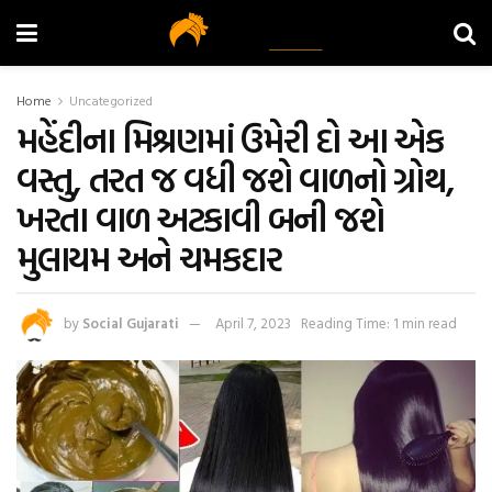
Home
Uncategorized
મહેંદીના મિશ્રણમાં ઉમેરી દો આ એક
વસ્તુ, તરત જ વધી જશે વાળનો ગ્રોથ,
ખરતા વાળ અટકાવી બની જશે
મુલાયમ અને ચમકદાર
by
Social Gujarati
April 7, 2023
Reading Time: 1 min read