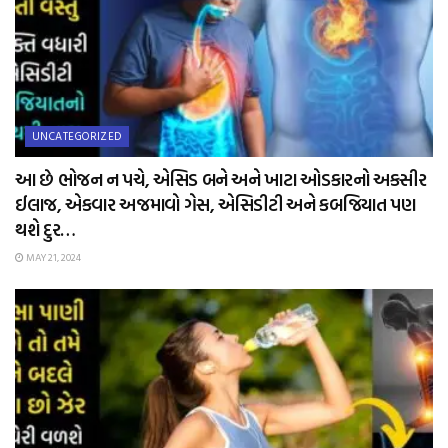
UNCATEGORIZED
આ છે ભોજન ન પચે, એસિડ બને અને ખાટા ઓડકારનો અકસીર
ઈલાજ, એકવાર અજમાવો ગેસ, એસિડીટી અને કબજિયાત પણ
થશે દુર…
MAY 21, 2024