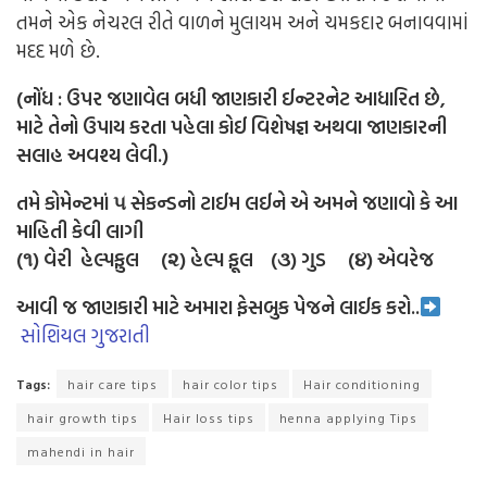
તમને એક નેચરલ રીતે વાળને મુલાયમ અને ચમકદાર બનાવવામાં
મદદ મળે છે.
(નોંધ : ઉપર જણાવેલ બધી જાણકારી ઈન્ટરનેટ આધારિત છે,
માટે તેનો ઉપાય કરતા પહેલા કોઈ વિશેષજ્ઞ અથવા જાણકારની
સલાહ અવશ્ય લેવી.)
તમે કોમેન્ટમાં ૫ સેકન્ડનો ટાઈમ લઈને એ અમને જણાવો કે આ
માહિતી કેવી લાગી
(૧) વેરી હેલ્પફુલ (૨) હેલ્પ ફૂલ (૩) ગુડ (૪) એવરેજ
આવી જ જાણકારી માટે અમારા ફેસબુક પેજને લાઈક કરો..
સોશિયલ ગુજરાતી
Tags:
hair care tips
hair color tips
Hair conditioning
hair growth tips
Hair loss tips
henna applying Tips
mahendi in hair