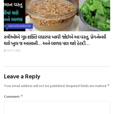
UNCATEGORIZED
સ્ત્રીઓએ ગુપ્ત શક્તિ વધારવા ખાવી જોઈએ આ વસ્તુ, પ્રેગનેન્સી
થશે ખુબ જ આસાની… અને બાળક પણ થશે હેલ્દી…
JULY 11, 2023
Leave a Reply
Your email address will not be published.
Required fields are marked
*
Comment
*