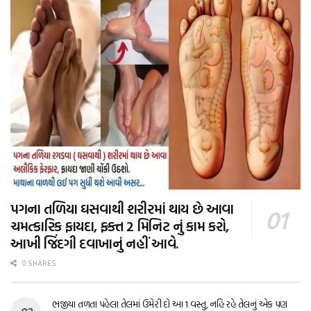
પગના તળિયા ઘસવાથી શરીરમાં થાય છે આવા
ચમત્કારિક ફાયદા, ફક્ત 2 મિનિટ નું કામ કરો,
આખી જિંદગી દવાખાનું નહીં આવે.
0 SHARES
ભજીયા તળતા પહેલા તેલમાં ઉમેરી દો આ 1 વસ્તુ, નહિ રહે તેલનું એક પણ