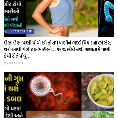
UNCATEGORIZED
ઉભા ઉભા પાણી પીવો છો તો તમે પાણીને બદલે પિય રહ્યા છો ઝેર,
થશે આવી ગંભીર બીમારીઓ… 95% લોકો નથી જાણતા કે પાણી
કેવી રીતે પીવું…
APRIL 25, 2024