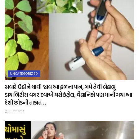
UNCATEGORIZED
સવારે ઉઠીને ચાવી જાવ આ ફળના પાન, ગમે તેવી બેકાબુ
ડાયાબિટીસ વગર દવાએ થશે કંટ્રોલ, વૈજ્ઞાનિકો પણ માની ગયા આ
દેશી છોડની તાકાત…
JULY 2, 2024