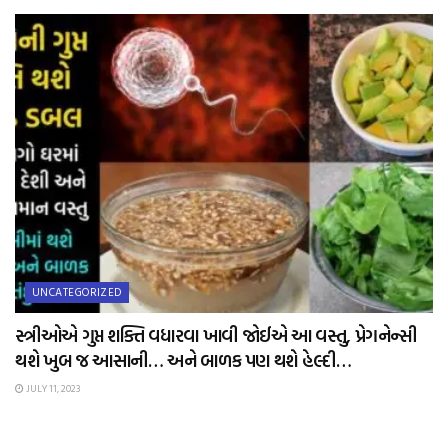
UNCATEGORIZED
સ્ત્રીઓએ ગુપ્ત શક્તિ વધારવા ખાવી જોઈએ આ વસ્તુ, પ્રેગનેન્સી
થશે ખુબ જ આસાની… અને બાળક પણ થશે હેલ્દી…
JULY 11, 2023