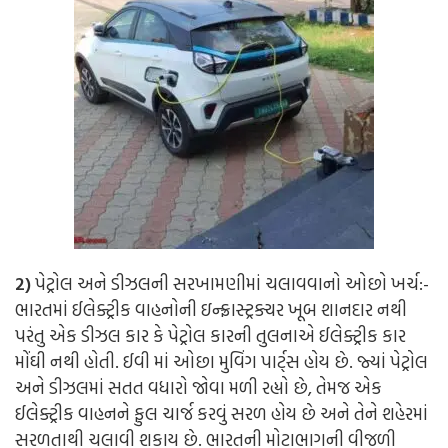
2)
પેટ્રોલ અને ડીઝલની સરખામણીમાં ચલાવવાનો ઓછો ખર્ચ:-
ભારતમાં ઈલેક્ટ્રીક વાહનોની ઇન્ફ્રાસ્ટ્રક્ચર ખૂબ શાનદાર નથી
પરંતુ એક ડીઝલ કાર કે પેટ્રોલ કારની તુલનાએ ઈલેક્ટ્રીક કાર
મોંઘી નથી હોતી. ઈવી માં ઓછા મુવિંગ પાર્ટ્સ હોય છે. જ્યાં પેટ્રોલ
અને ડીઝલમાં સતત વધારો જોવા મળી રહ્યો છે, તેમજ એક
ઈલેક્ટ્રીક વાહનને ફુલ ચાર્જ કરવું સરળ હોય છે અને તેને શહેરમાં
સરળતાથી ચલાવી શકાય છે. ભારતની મોટાભાગની વીજળી