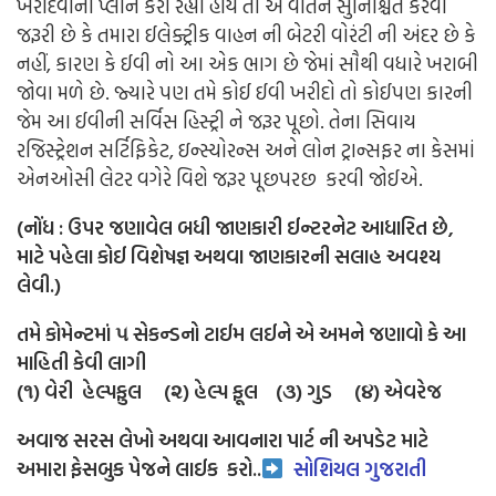
ખરીદવાનો પ્લાન કરી રહ્યા હોય તો એ વાતને સુનિશ્ચિત કરવી
જરૂરી છે કે તમારા ઈલેક્ટ્રીક વાહન ની બેટરી વોરંટી ની અંદર છે કે
નહીં, કારણ કે ઈવી નો આ એક ભાગ છે જેમાં સૌથી વધારે ખરાબી
જોવા મળે છે. જ્યારે પણ તમે કોઈ ઈવી ખરીદો તો કોઈપણ કારની
જેમ આ ઈવીની સર્વિસ હિસ્ટ્રી ને જરૂર પૂછો. તેના સિવાય
રજિસ્ટ્રેશન સર્ટિફિકેટ, ઇન્સ્યોરન્સ અને લોન ટ્રાન્સફર ના કેસમાં
એનઓસી લેટર વગેરે વિશે જરૂર પૂછપરછ કરવી જોઈએ.
(નોંધ : ઉપર જણાવેલ બધી જાણકારી ઈન્ટરનેટ આધારિત છે,
માટે પહેલા કોઈ વિશેષજ્ઞ અથવા જાણકારની સલાહ અવશ્ય
લેવી.)
તમે કોમેન્ટમાં ૫ સેકન્ડનો ટાઈમ લઈને એ અમને જણાવો કે આ
માહિતી કેવી લાગી
(૧) વેરી હેલ્પફુલ (૨) હેલ્પ ફૂલ (૩) ગુડ (૪) એવરેજ
અવાજ સરસ લેખો અથવા આવનારા પાર્ટ ની અપડેટ માટે
અમારા ફેસબુક પેજને લાઈક
કરો..
સોશિયલ ગુજરાતી