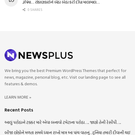
રૂપિયા… રોકાણકારોને બેઠા બેઠા કરી દીધા માલામાલ…
0 SHARES
We bring you the best Premium WordPress Themes that perfect for
news, magazine, personal blog, etc. Visit our landing page to see all
features & demos.
LEARN MORE »
Recent Posts
આલું પરોઠાને ટક્કર મારે એવા બનાવો ટમેટાના પરોઠા….. જાણો તેની રેસીપી…..
બીજા લોકોને મળતા સમયે ધ્યાન રાખો માત્ર આ પાંચ વાતનું…દુનિયા તમારી દીવાની થઇ