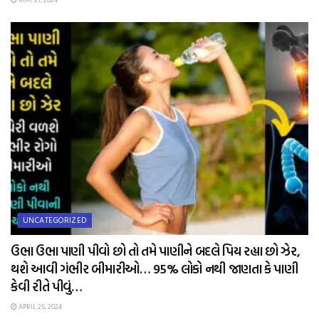
UNCATEGORIZED
ઉભા ઉભા પાણી પીવો છો તો તમે પાણીને બદલે પિય રહ્યા છો ઝેર,
થશે આવી ગંભીર બીમારીઓ… 95% લોકો નથી જાણતા કે પાણી
કેવી રીતે પીવું…
APRIL 25, 2024