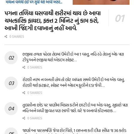
પગના તળિયા ઘસવાથી શરીરમાં થાય છે આવા
ચમત્કારિક ફાયદા, ફક્ત 2 મિનિટ નું કામ કરો,
આખી જિંદગી દવાખાનું નહીં આવે.
0 SHARES
ભજીયા તળતા પહેલા તેલમાં ઉમેરી દો આ 1 વસ્તુ, નહિ રહે તેલનું એક પણ
ટીપું અને ભજીયા થશે એકદમ સોફ્ટ…
0 SHARES
રોટલી નરમ ન બનતી હોય તો લોટ બાંધતા સમયે ઉમેરી દો આ એક વસ્તુ,
રોટલી થશે ફટાફટ, સોફ્ટ અને એકદમ ફૂલીને દડા જેવી…
0 SHARES
તુલસીના છોડ પર પાણીમાં મિક્સ કરીને છાંટી દો આ એક વસ્તુ, સુકાશે પણ
નહિ અને બધી જીવાત પણ ભાગી જશે. ઘરે જ બનાવો કીટનાશક…
0 SHARES
જાણો આ પારસમણિ જેવા શેર વિશે, 1 લાખના કરી દીધા સીધા જ 36 કરોડ