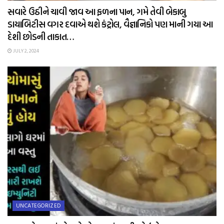
સવારે ઉઠીને ચાવી જાવ આ ફળના પાન, ગમે તેવી બેકાબુ
ડાયાબિટીસ વગર દવાએ થશે કંટ્રોલ, વૈજ્ઞાનિકો પણ માની ગયા આ
દેશી છોડની તાકાત…
JULY 2, 2024
UNCATEGORIZED