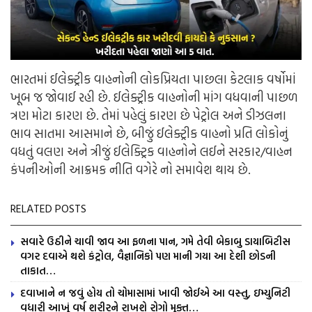
ભારતમાં ઈલેક્ટ્રીક વાહનોની લોકપ્રિયતા પાછલા કેટલાક વર્ષોમાં
ખૂબ જ જોવાઈ રહી છે. ઈલેક્ટ્રીક વાહનોની માંગ વધવાની પાછળ
ત્રણ મોટા કારણ છે. તેમાં પહેલું કારણ છે પેટ્રોલ અને ડીઝલના
ભાવ સાતમા આસમાને છે, બીજું ઈલેક્ટ્રીક વાહનો પ્રતિ લોકોનું
વધતું વલણ અને ત્રીજું ઈલેક્ટ્રિક વાહનોને લઈને સરકાર/વાહન
કંપનીઓની આક્રમક નીતિ વગેરે નો સમાવેશ થાય છે.
RELATED POSTS
સવારે ઉઠીને ચાવી જાવ આ ફળના પાન, ગમે તેવી બેકાબુ ડાયાબિટીસ
વગર દવાએ થશે કંટ્રોલ, વૈજ્ઞાનિકો પણ માની ગયા આ દેશી છોડની
તાકાત…
દવાખાને ન જવું હોય તો ચોમાસામાં ખાવી જોઈએ આ વસ્તુ, ઇમ્યુનિટી
વધારી આખું વર્ષ શરીરને રાખશે રોગો મુક્ત…