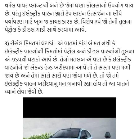
થર્મલ પાવર પ્લાન્ટ થી બને છે જેમાં ઘણા કોલસાનો ઉપયોગ થાય
છે. પરંતુ ઈલેક્ટ્રીક વાહન જીરો ટેપ લાઈન ઉત્સર્જન ના લીધે
પર્યાવરણ માટે ખૂબ જ ફાયદાકારક છે, વિશેષ રૂપે જો તેની તુલના
પેટ્રોલ કે ડીઝલ ગાડી સાથે કરવામાં આવે.
3)
રીસેલ કિંમતમાં ઘટાડો:-
એ વાતમાં કોઈ બે મત નથી કે
ઈલેક્ટ્રીક વાહનોની કિંમતોમાં પેટ્રોલ અને ડીઝલ વાહનોની તુલના
એ ઝડપથી ઘટાડો આવે છે. તેનો મતલબ એ પણ છે કે ઈલેક્ટ્રીક
વાહનોને જો સેકન્ડ હેન્ડ ખરીદવામાં આવે તો તે સસ્તા પણ મળી
જાય છે અને તેમાં સારો સાદો પણ જોવા મળે છે. તો જો તમે
ઇલેક્ટ્રીક વાહન ખરીદવાનું મન બનાવી રહ્યા હોવ તો આ વાતને
ધ્યાને લેવા જેવી છે.