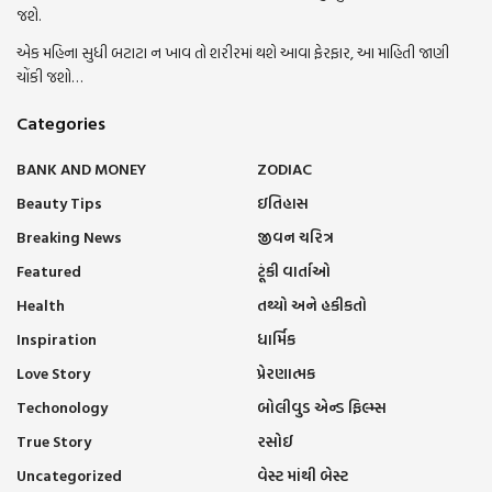
જશે.
એક મહિના સુધી બટાટા ન ખાવ તો શરીરમાં થશે આવા ફેરફાર, આ માહિતી જાણી
ચોંકી જશો…
Categories
BANK AND MONEY
ZODIAC
Beauty Tips
ઇતિહાસ
Breaking News
જીવન ચરિત્ર
Featured
ટૂંકી વાર્તાઓ
Health
તથ્યો અને હકીકતો
Inspiration
ધાર્મિક
Love Story
પ્રેરણાત્મક
Techonology
બોલીવુડ એન્ડ ફિલ્મ્સ
True Story
રસોઈ
Uncategorized
વેસ્ટ માંથી બેસ્ટ