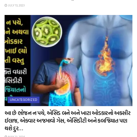
JULY 13, 2023
UNCATEGORIZED
આ છે ભોજન ન પચે, એસિડ બને અને ખાટા ઓડકારનો અકસીર
ઈલાજ, એકવાર અજમાવો ગેસ, એસિડીટી અને કબજિયાત પણ
થશે દુર…
MAY 21, 2024