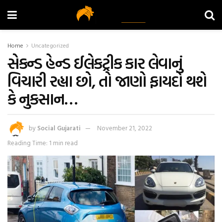
Home
Uncategorized
સેકન્ડ હેન્ડ ઈલેકટ્રીક કાર લેવાનું
વિચારી રહ્યા છો, તો જાણો ફાયદો થશે
કે નુકસાન…
by
Social Gujarati
November 21, 2022
Reading Time: 1 min read