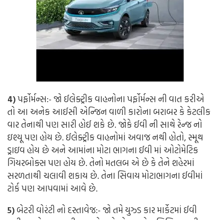
4)
પર્ફોર્મન્સ:-
જો ઈલેક્ટ્રીક વાહનોના પર્ફોર્મન્સ ની વાત કરીએ
તો આ અનેક આઈસી એન્જિન વાળી કારોના બરાબર કે કેટલીક
વાર તેનાથી પણ સારી હોઈ શકે છે. જોકે ઈવી ની સાથે રેન્જ નો
ઇશ્યૂ પણ હોય છે. ઈલેક્ટ્રીક વાહનોમાં અવાજ નથી હોતો, સ્મૂથ
ડ્રાઇવ હોય છે અને આમાંના મોટા ભાગના ઈવી માં ઓટોમેટિક
ગિયરબોક્સ પણ હોય છે. તેનો મતલબ એ છે કે તેને શહેરમાં
સરળતાથી ચલાવી શકાય છે. તેના સિવાય મોટાભાગના ઈવીમાં
ટોર્ક પણ આપવામાં આવે છે.
5)
બેટરી વોરંટી નો દસ્તાવેજ:-
જો તમે યુઝ્ડ કાર માર્કેટમાં ઈવી