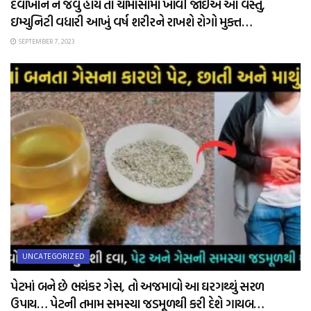
દવાખાને ન જવું હોય તો ચોમાસામાં ખાવી જોઈએ આ વસ્તુ,
ઇમ્યુનિટી વધારી આખું વર્ષ શરીરને રાખશે રોગો મુક્ત…
SEPTEMBER 7, 2023
UNCATEGORIZED
પેટમાં બને છે ભયંકર ગેસ, તો અજમાવો આ ઘરગથ્થું સરળ
ઉપાય… પેટની તમામ સમસ્યા જડમૂળથી કરી દેશે ગાયબ…