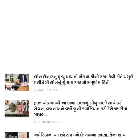
લોન લેનારનું મૃત્યુ થાય તો બેંક બાકીની રકમ કેવી રીતે વસુલે
? લીધેલી લોનનું શું થાય ? જાણો સંપૂર્ણ માહિતી
MARCH 14, 2022
ફક્ત એક ચમચી આ કાળા દાણાનું લીંબુ પાણી સાથે કરો
સેવન, વજન અને વર્ષો જૂની કબજિયાત કરી દેશે ચપટીમાં
ગાયબ…
FEBRUARY 14, 2023
અમેરિકાના આ શહેરમાં મળે છે ગાયના છાણા, તેના ભાવ