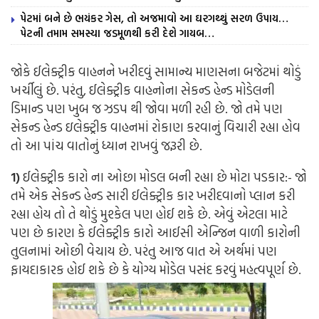
પેટમાં બને છે ભયંકર ગેસ, તો અજમાવો આ ઘરગથ્થું સરળ ઉપાય…
પેટની તમામ સમસ્યા જડમૂળથી કરી દેશે ગાયબ…
જોકે ઈલેક્ટ્રીક વાહનને ખરીદવું સામાન્ય માણસના બજેટમાં થોડું
ખર્ચીલું છે. પરંતુ, ઈલેક્ટ્રીક વાહનોના સેકન્ડ હેન્ડ મોડેલની
ડિમાન્ડ પણ ખુબ જ ઝડપ થી જોવા મળી રહી છે. જો તમે પણ
સેકન્ડ હેન્ડ ઇલેક્ટ્રીક વાહનમાં રોકાણ કરવાનું વિચારી રહ્યા હોવ
તો આ પાંચ વાતોનું ધ્યાન રાખવું જરૂરી છે.
1)
ઈલેક્ટ્રીક કારો ના ઓછા મોડલ બની રહ્યા છે મોટા પડકાર:-
જો
તમે એક સેકન્ડ હેન્ડ સારી ઈલેક્ટ્રીક કાર ખરીદવાનો પ્લાન કરી
રહ્યા હોય તો તે થોડું મુશ્કેલ પણ હોઈ શકે છે. એવું એટલા માટે
પણ છે કારણ કે ઈલેક્ટ્રીક કારો આઈસી એન્જિન વાળી કારોની
તુલનામાં ઓછી વેચાય છે. પરંતુ આજ વાત એ અર્થમાં પણ
ફાયદાકારક હોઈ શકે છે કે યોગ્ય મોડેલ પસંદ કરવું મહત્વપૂર્ણ છે.