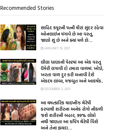
Recommended Stories
શાહિદ કપૂરની પત્ની મીરાં સુંદર રહેવા
ઓનલાઈન મંગાવે છે આ વસ્તુ,
જાણો શું છે અને ક્યાં મળે છે…
JANUARY 19, 2021
લીલા ધાણાની પેસ્ટમાં આ એક વસ્તુ
ઉમેરી લગાવી દો તમારા વાળમાં. ખોડો,
ખરતા વાળ દુર કરી બનાવી દેશે
એકદમ લાંબા, મજબુત અને આકર્ષક..
DECEMBER 2, 2021
આ ચમત્કારિક ચાઇનીઝ થેરેપી
કરવાથી શરીરના અનેક રોગો નીકળી
જશે શરીરની બહાર, 99% લોકો
નથી જાણતા આ કપિંગ થેરેપી વિશે
અને તેના ફાયદા…