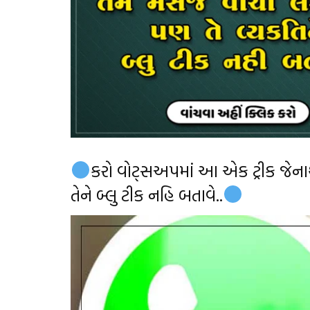
કરો વોટ્સઅપમાં આ એક ટ્રીક જેનાથ
તેને બ્લુ ટીક નહિ બતાવે..