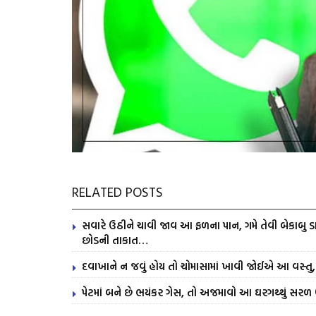
RELATED POSTS
સવારે ઉઠીને ચાવી જાવ આ ફળના પાન, ગમે તેવી બેકાબુ ડા
છોડની તાકાત…
દવાખાને ન જવું હોય તો ચોમાસામાં ખાવી જોઈએ આ વસ્તુ, 
પેટમાં બને છે ભયંકર ગેસ, તો અજમાવો આ ઘરગથ્થું સર