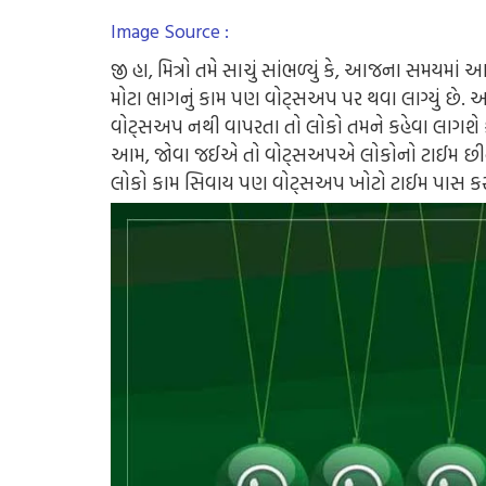
Image Source :
જી હા, મિત્રો તમે સાચું સાંભળ્યું કે, આજના સમ
મોટા ભાગનું કામ પણ વોટ્સઅપ પર થવા લાગ્યું છે. 
વોટ્સઅપ નથી વાપરતા તો લોકો તમને કહેવા લાગશે ક
આમ, જોવા જઈએ તો વોટ્સઅપએ લોકોનો ટાઈમ છીનવી
લોકો કામ સિવાય પણ વોટ્સઅપ ખોટો ટાઈમ પાસ કરત