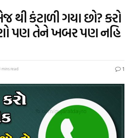
ેજ થી કંટાળી ગયા છો? કરો
ંચશો પણ તેને ખબર પણ નહિ
1
3 mins read