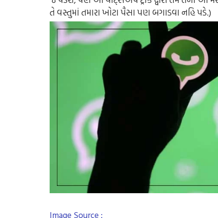
તે વસ્તુમાં તમારા ખોટા પૈસા પણ બગાડવા નહિ પડે.)
Image Source :