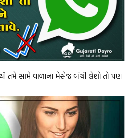
ી તમે સામે વાળાના મેસેજ વાંચી લેશો તો પણ