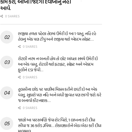
કામ કરો, આખી જિંદગી દવાખાનું નહીં
આવે.
0 SHARES
ભજીયા તળતા પહેલા તેલમાં ઉમેરી દો આ 1 વસ્તુ, નહિ રહે
તેલનું એક પણ ટીપું અને ભજીયા થશે એકદમ સોફ્ટ…
0 SHARES
રોટલી નરમ ન બનતી હોય તો લોટ બાંધતા સમયે ઉમેરી દો
આ એક વસ્તુ, રોટલી થશે ફટાફટ, સોફ્ટ અને એકદમ
ફૂલીને દડા જેવી…
0 SHARES
તુલસીના છોડ પર પાણીમાં મિક્સ કરીને છાંટી દો આ એક
વસ્તુ, સુકાશે પણ નહિ અને બધી જીવાત પણ ભાગી જશે. ઘરે
જ બનાવો કીટનાશક…
0 SHARES
જાણો આ પારસમણિ જેવા શેર વિશે, 1 લાખના કરી દીધા
સીધા જ 36 કરોડ રૂપિયા… રોકાણકારોને બેઠા બેઠા કરી દીધા
માલામાલ…