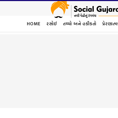
HOME
રસોઈ
તથ્યો અને હકીકતો
પ્રેરણાત્