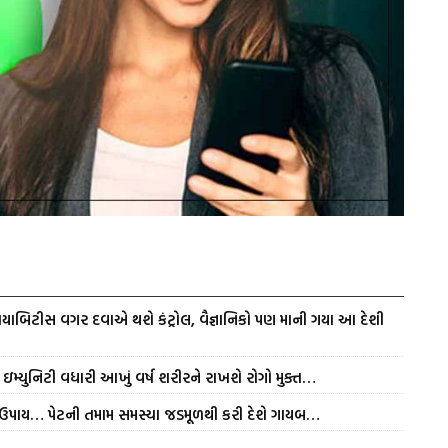
યાબિટીસ વગર દવાએ થશે કંટ્રોલ, વૈજ્ઞાનિકો પણ માની ગયા આ દેશી
ઇમ્યુનિટી વધારી આખું વર્ષ શરીરને રાખશે રોગો મુક્ત…
ળ ઉપાય… પેટની તમામ સમસ્યા જડમૂળથી કરી દેશે ગાયબ…