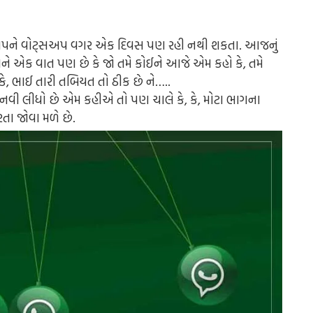
યમાં આપને વોટ્સઅપ વગર એક દિવસ પણ રહી નથી શકતા. આજનું
અને એક વાત પણ છે કે જો તમે કોઈને આજે એમ કહો કે, તમે
ે, ભાઈ તારી તબિયત તો ઠીક છે ને…..
 લીધો છે એમ કહીએ તો પણ ચાલે કે, કે, મોટા ભાગના
ા જોવા મળે છે.