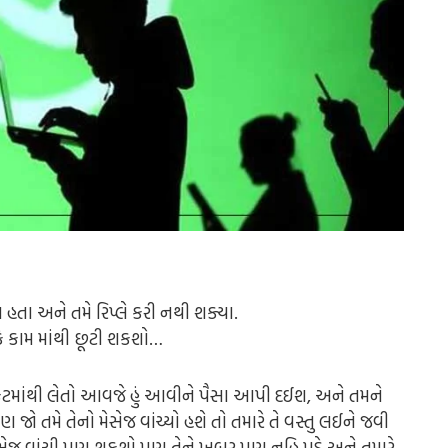
ત હતા અને તમે રિપ્લે કરી નથી શક્યા.
કે કામ માંથી છૂટી શકશો…
્કેટમાંથી લેતો આવજે હું આવીને પૈસા આપી દઈશ, અને તમને
ો તમે તેનો મેસેજ વાંચ્યો હશે તો તમારે તે વસ્તુ લઈને જવી
મેસેજ વાંચી પણ શકશો પણ તેને ખબર પણ નહિ પડે અને તમારે