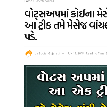
Home
Uncategorized
વોટ્સઅપમાં કોઈના મેસ
આ ટ્રીક તમે મેસેજ વા
પડે.
by
Social Gujarati
July 19, 2018
Reading Time: 