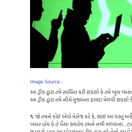
Image Source :
આ ટ્રીક દ્વારા તમે સાબિત કરી શકશો કે તમે ખુબ વ્યસ્
આ ટ્રીક દ્વારા તમે નીચે મુજબના ફાયદા મેળવી શકશો 
૧.
જો તમને કોઈ એવો મેસેજ કરે કે, ભાઈ આ વસ્તુ માર
ખબર હોય કે તે પૈસા ક્યારેય તમને નથી મળવાના…(પણ જ
જ પડશે, પણ આ વોટ્સઅપ ટ્રીક દ્વારા તમે તેનો આ 