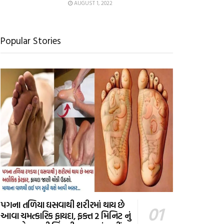
AUGUST 1, 2022
Popular Stories
પગના તળિયા ઘસવાથી શરીરમાં થાય છે
આવા ચમત્કારિક ફાયદા, ફક્ત 2 મિનિટ નું