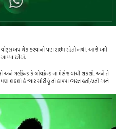
ે વોટ્સઅપ ચેક કરવાનો પણ ટાઈમ રહેતો નથી, આજે અમેં
ે આવ્યા છીએ.
ગર્લફ્રેન્ડ કે બોયફ્રેન્ડ ના મેસેજ વાંચી શકશો, અને તે
 શકશો કે “યાર સોર્રી હું તો કામમાં વ્યસ્ત હતો/હતી અને