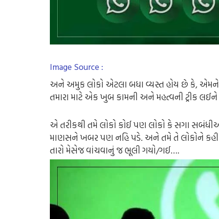
Image Source :
અને અમુક લોકો એટલા બધા વ્યસ્ત હોય છે કે, એમન
તમારા માટે એક ખુબ કામની અને મહત્વની ટ્રીક લઈન
એ તરીકથી તમે લોકો કોઈ પણ લોકો કે સગા સબંધીઓ અને 
માણસને ખબર પણ નહિ પડે. અને તમે તે લોકોને કહી પણ
તારો મેસેજ વાંચવાનું જ ભૂલી ગયો/ગઈ….