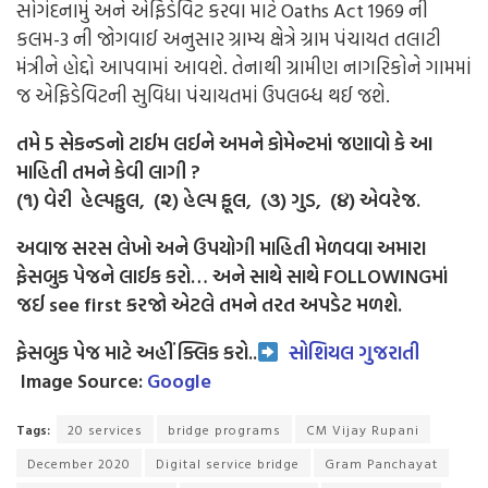
સોગંદનામું અને એફિડેવિટ કરવા માટે Oaths Act 1969 ની
કલમ-3 ની જોગવાઈ અનુસાર ગ્રામ્ય ક્ષેત્રે ગ્રામ પંચાયત તલાટી
મંત્રીને હોદ્દો આપવામાં આવશે. તેનાથી ગ્રામીણ નાગરિકોને ગામમાં
જ એફિડેવિટની સુવિધા પંચાયતમાં ઉપલબ્ધ થઈ જશે.
તમે 5 સેકન્ડનો ટાઈમ લઈને અમને કોમેન્ટમાં જણાવો કે આ
માહિતી તમને કેવી લાગી ?
(૧) વેરી હેલ્પફુલ, (૨) હેલ્પ ફૂલ, (૩) ગુડ, (૪) એવરેજ.
અવાજ સરસ લેખો અને ઉપયોગી માહિતી મેળવવા અમારા
ફેસબુક પેજને લાઈક કરો… અને સાથે સાથે FOLLOWINGમાં
જઈ see first કરજો એટલે તમને તરત અપડેટ મળશે.
ફેસબુક પેજ માટે અહીં ક્લિક કરો..
સોશિયલ ગુજરાતી
Image Source:
Google
Tags:
20 services
bridge programs
CM Vijay Rupani
December 2020
Digital service bridge
Gram Panchayat