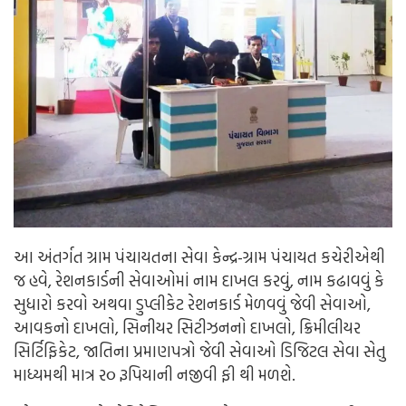
આ અંતર્ગત ગ્રામ પંચાયતના સેવા કેન્દ્ર-ગ્રામ પંચાયત કચેરીએથી
જ હવે, રેશનકાર્ડની સેવાઓમાં નામ દાખલ કરવું, નામ કઢાવવું કે
સુધારો કરવો અથવા ડુપ્લીકેટ રેશનકાર્ડ મેળવવું જેવી સેવાઓ,
આવકનો દાખલો, સિનીયર સિટીઝનનો દાખલો, ક્રિમીલીયર
સિર્ટિફિકેટ, જાતિના પ્રમાણપત્રો જેવી સેવાઓ ડિજિટલ સેવા સેતુ
માધ્યમથી માત્ર ર૦ રૂપિયાની નજીવી ફી થી મળશે.