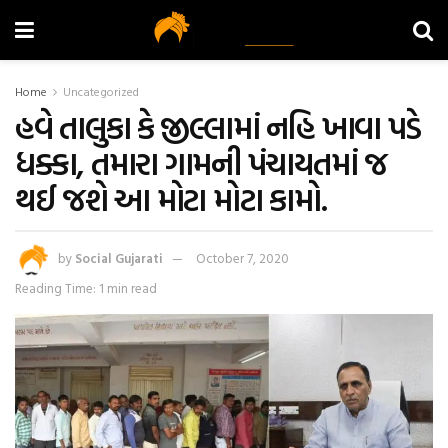
Home
Uncategorized
હવે તાલુકા કે જીલ્લામાં નહિ ખાવા પડે
ધક્કા, તમારા ગામની પંચાયતમાં જ
થઈ જશે આ મોટા મોટા કામો.
by
Social Gujarati
October 7, 2020
Reading Time: 1 min read