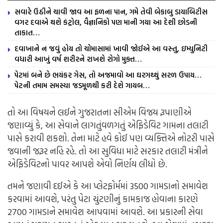
સવારે ઉઠીને ચાવી જાવ આ ફળના પાન, ગમે તેવી બેકાબુ ડાયાબિટીસ
વગર દવાએ થશે કંટ્રોલ, વૈજ્ઞાનિકો પણ માની ગયા આ દેશી છોડની
તાકાત…
દવાખાને ન જવું હોય તો ચોમાસામાં ખાવી જોઈએ આ વસ્તુ, ઇમ્યુનિટી
વધારી આખું વર્ષ શરીરને રાખશે રોગો મુક્ત…
પેટમાં બને છે ભયંકર ગેસ, તો અજમાવો આ ઘરગથ્થું સરળ ઉપાય…
પેટની તમામ સમસ્યા જડમૂળથી કરી દેશે ગાયબ…
તો આ વિષયને લઈને ગુજરાતના સીએમ વિજય રૂપાણીએ
જણાવ્યું કે, આ સેવાને લાગતુંવળગતું એફિડેવિટ ગામના તલાટી
પાસે કરાવી શકશો. તેના માટે હવે કોઈ પણ વ્યક્તિએ નોટરી પાસે
જવાની જરૂર નહિ રહે. તો આ સુવિધા માટે સરકાર તલાટી મંત્રીને
એફિડેવિટનો પાવર આપશે એવો નિર્ણય લીધો છે.
તમને જણાવી દઈએ કે આ પ્લેટફોર્મમાં 3500 ગામડાનો સમાવેશ
કરવામાં આવશે, પરંતુ પેટા ચુંટણીનું કામકાજ હોવાના કારણે
2700 ગામડાને સમાવેશ આપવામાં આવશે. આ પ્રકારની સેવા