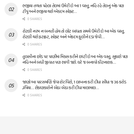
ભજીયા તળતા પહેલા તેલમાં ઉમેરી દો આ 1 વસ્તુ, નહિ રહે તેલનું એક પણ
ટીપું અને ભજીયા થશે એકદમ સોફ્ટ…
0 SHARES
રોટલી નરમ ન બનતી હોય તો લોટ બાંધતા સમયે ઉમેરી દો આ એક વસ્તુ,
રોટલી થશે ફટાફટ, સોફ્ટ અને એકદમ ફૂલીને દડા જેવી…
0 SHARES
તુલસીના છોડ પર પાણીમાં મિક્સ કરીને છાંટી દો આ એક વસ્તુ, સુકાશે પણ
નહિ અને બધી જીવાત પણ ભાગી જશે. ઘરે જ બનાવો કીટનાશક…
0 SHARES
જાણો આ પારસમણિ જેવા શેર વિશે, 1 લાખના કરી દીધા સીધા જ 36 કરોડ
રૂપિયા… રોકાણકારોને બેઠા બેઠા કરી દીધા માલામાલ…
0 SHARES