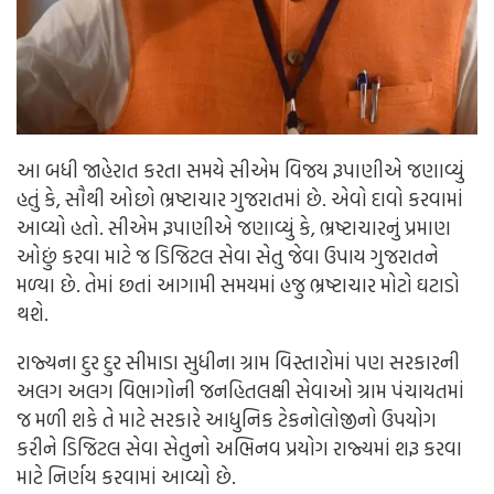
આ બધી જાહેરાત કરતા સમયે સીએમ વિજય રૂપાણીએ જણાવ્યું
હતું કે, સૌથી ઓછો ભ્રષ્ટાચાર ગુજરાતમાં છે. એવો દાવો કરવામાં
આવ્યો હતો. સીએમ રૂપાણીએ જણાવ્યું કે, ભ્રષ્ટાચારનું પ્રમાણ
ઓછું કરવા માટે જ ડિજિટલ સેવા સેતુ જેવા ઉપાય ગુજરાતને
મળ્યા છે. તેમાં છતાં આગામી સમયમાં હજુ ભ્રષ્ટાચાર મોટો ઘટાડો
થશે.
રાજ્યના દુર દુર સીમાડા સુધીના ગ્રામ વિસ્તારોમાં પણ સરકારની
અલગ અલગ વિભાગોની જનહિતલક્ષી સેવાઓ ગ્રામ પંચાયતમાં
જ મળી શકે તે માટે સરકારે આધુનિક ટેકનોલોજીનો ઉપયોગ
કરીને ડિજિટલ સેવા સેતુનો અભિનવ પ્રયોગ રાજ્યમાં શરૂ કરવા
માટે નિર્ણય કરવામાં આવ્યો છે.