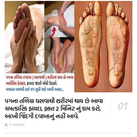
પગના તળિયા ઘસવાથી શરીરમાં થાય છે આવા
ચમત્કારિક ફાયદા, ફક્ત 2 મિનિટ નું કામ કરો,
આખી જિંદગી દવાખાનું નહીં આવે.
0 SHARES