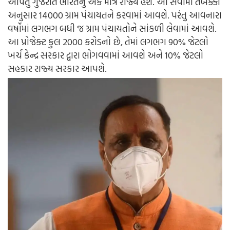
આપતું ગુજરાત ભારતનું એક માત્ર રાજ્ય હશે. આ સેવામાં તબક્કા
અનુસાર 14000 ગ્રામ પંચાયતને કરવામાં આવશે. પરંતુ આવનારા
વર્ષોમાં લગભગ બધી જ ગ્રામ પંચાયતોને સાંકળી લેવામાં આવશે.
આ પ્રોજેક્ટ કુલ 2000 કરોડનો છે, તેમાં લગભગ 90% જેટલો
ખર્ચ કેન્દ્ર સરકાર દ્વારા ભોગવવામાં આવશે અને 10% જેટલો
સહકાર રાજ્ય સરકાર આપશે.