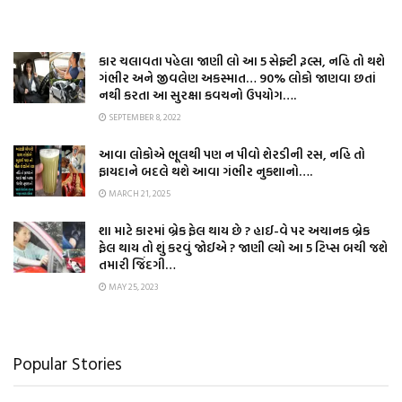
કાર ચલાવતા પહેલા જાણી લો આ 5 સેફ્ટી રૂલ્સ, નહિ તો થશે
ગંભીર અને જીવલેણ અકસ્માત… 90% લોકો જાણવા છતાં
નથી કરતા આ સુરક્ષા કવચનો ઉપયોગ….
SEPTEMBER 8, 2022
આવા લોકોએ ભૂલથી પણ ન પીવો શેરડીની રસ, નહિ તો
ફાયદાને બદલે થશે આવા ગંભીર નુકશાનો….
MARCH 21, 2025
શા માટે કારમાં બ્રેક ફેલ થાય છે ? હાઈ-વે પર અચાનક બ્રેક
ફેલ થાય તો શું કરવું જોઈએ ? જાણી લ્યો આ 5 ટિપ્સ બચી જશે
તમારી જિંદગી…
MAY 25, 2023
Popular Stories