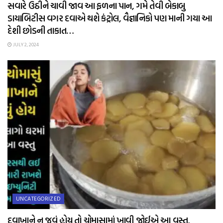
સવારે ઉઠીને ચાવી જાવ આ ફળના પાન, ગમે તેવી બેકાબુ
ડાયાબિટીસ વગર દવાએ થશે કંટ્રોલ, વૈજ્ઞાનિકો પણ માની ગયા આ
દેશી છોડની તાકાત…
JULY 2, 2024
UNCATEGORIZED
દવાખાને ન જવું હોય તો ચોમાસામાં ખાવી જોઈએ આ વસ્તુ,