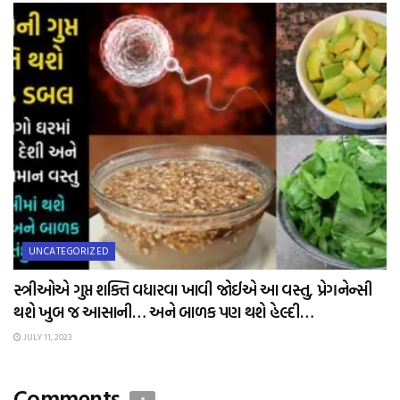
UNCATEGORIZED
સ્ત્રીઓએ ગુપ્ત શક્તિ વધારવા ખાવી જોઈએ આ વસ્તુ, પ્રેગનેન્સી
થશે ખુબ જ આસાની… અને બાળક પણ થશે હેલ્દી…
JULY 11, 2023
Comments