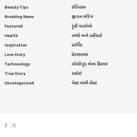
Beauty Tips
ઇતિહાસ
Breaking News
જીવન ચરિત્ર
Featured
ટૂંકી વાર્તાઓ
Health
તથ્યો અને હકીકતો
Inspiration
ધાર્મિક
Love Story
પ્રેરણાત્મક
Techonology
બોલીવુડ એન્ડ ફિલ્મ્સ
True Story
રસોઈ
Uncategorized
વેસ્ટ માંથી બેસ્ટ