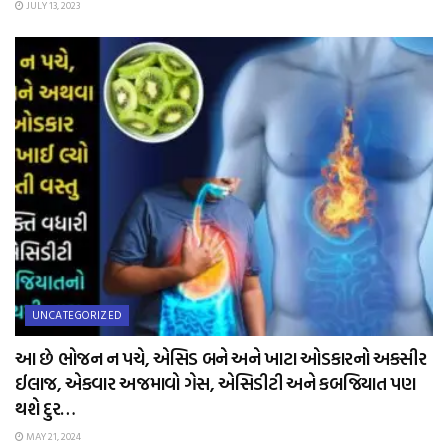
JULY 13, 2023
UNCATEGORIZED
આ છે ભોજન ન પચે, એસિડ બને અને ખાટા ઓડકારનો અકસીર
ઈલાજ, એકવાર અજમાવો ગેસ, એસિડીટી અને કબજિયાત પણ
થશે દુર…
MAY 21, 2024