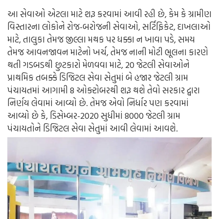
આ સેવાઓ એટલા માટે શરૂ કરવામાં આવી રહી છે, કેમ કે ગ્રામીણ
વિસ્તારના લોકોને રોજ-બરોજની સેવાઓ, સર્ટિફિકેટ, દાખલાઓ
માટે, તાલુકા તેમજ જીલ્લા મથક પર ધક્કા ન ખાવા પડે, સમય
તેમજ આવનજાવન માટેનો ખર્ચ, તેમજ નાની મોટી ભૂલના કારણે
થતી ગડબડથી છુટકારો મેળવવા માટે, 20 જેટલી સેવાઓને
પ્રાથમિક તબક્કે ડિજિટલ સેવા સેતુમાં બે હજાર જેટલી ગ્રામ
પંચાયતમાં આગામી 8 ઓક્ટોબરથી શરૂ થશે તેવો સરકાર દ્વારા
નિર્ણય લેવામાં આવ્યો છે. તેમજ એવો નિર્ધાર પણ કરવામાં
આવ્યો છે કે, ડિસેમ્બર-2020 સુધીમાં 8000 જેટલી ગ્રામ
પંચાયતોને ડિજિટલ સેવા સેતુમાં આવી લેવામાં આવશે.