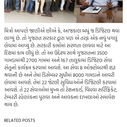
મિત્રો આપણે જાણીએ છીએ કે, આજકાલ બધું જ ડિજિટલ થવા
લાગ્યું છે. તો ગુજરાત સરકાર દ્વારા પણ એ તરફ એક નવું પગલું
લેવામાં આવ્યું છે. સરકારી કામોમાં સરળતા લાવવા માટે આ
દિશમાં કામ લીધું છે. તો આ ઉદ્દેશ્ય સાથે ગુજરાતના 3500
ગામડામાંથી 2700 ગામમાં અને 167 તાલુકામાં ડિજિટલ સેવા
સેતુનો કાર્યક્રમ કરવામાં આવશે. આ સેવા 8 ઓક્ટોબરથી શરૂ
થવાની છે અને તેમાં ડિસેમ્બર સુધીમાં 8000 ગામડાને આવરી
લેવામાં આવશે. તેમાં 22 જેટલી સુવિધાઓને ડિજિટલી કરવામાં
આવશે. તે 22 સેવાઓમાં મુખ્ય તો રેશનકાર્ડ, વિધવા સર્ટિફિકેટ,
ટેમ્પરરી રહેણાંકના પુરાવા અને આવકના દાખલાઓ સમાવેશ
થાય છે.
RELATED POSTS