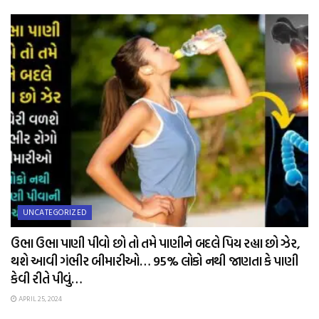
UNCATEGORIZED
ઉભા ઉભા પાણી પીવો છો તો તમે પાણીને બદલે પિય રહ્યા છો ઝેર,
થશે આવી ગંભીર બીમારીઓ… 95% લોકો નથી જાણતા કે પાણી
કેવી રીતે પીવું…
APRIL 25, 2024