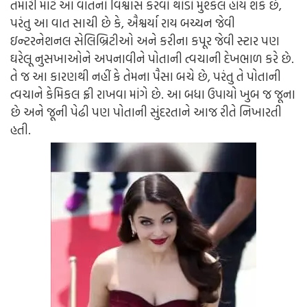
તમારી માટે આ વાતનો વિશ્વાસ કરવો થોડો મુશ્કેલ હોય શકે છે,
પરંતુ આ વાત સાચી છે કે, ઐશ્વર્યા રાય બચ્ચન જેવી
ઇન્ટરનેશનલ સેલિબ્રિટીઓ અને કરીના કપૂર જેવી સ્ટાર પણ
ઘરેલૂ નુસખાઓને અપનાવીને પોતાની ત્વચાની દેખભાળ કરે છે.
તે જ આ કારણથી નહીં કે તેમના પૈસા બચે છે, પરંતુ તે પોતાની
ત્વચાને કેમિકલ ફ્રી રાખવા માંગે છે. આ બધા ઉપાયો ખુબ જ જૂના
છે અને જૂની પેઢી પણ પોતાની સુંદરતાને આજ રીતે નિખારતી
હતી.