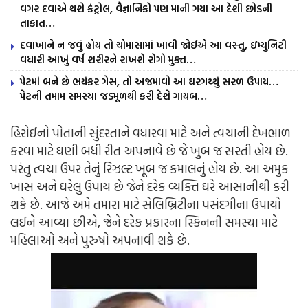
વગર દવાએ થશે કંટ્રોલ, વૈજ્ઞાનિકો પણ માની ગયા આ દેશી છોડની
તાકાત…
દવાખાને ન જવું હોય તો ચોમાસામાં ખાવી જોઈએ આ વસ્તુ, ઇમ્યુનિટી
વધારી આખું વર્ષ શરીરને રાખશે રોગો મુક્ત…
પેટમાં બને છે ભયંકર ગેસ, તો અજમાવો આ ઘરગથ્થું સરળ ઉપાય…
પેટની તમામ સમસ્યા જડમૂળથી કરી દેશે ગાયબ…
હિરોઈનો પોતાની સુંદરતાને વધારવા માટે અને ત્વચાની દેખભાળ
કરવા માટે ઘણી બધી રીત અપનાવે છે જે ખુબ જ સસ્તી હોય છે.
પરંતુ ત્વચા ઉપર તેનું રિઝલ્ટ ખૂબ જ કમાલનું હોય છે. આ અમુક
ખાસ અને ઘરેલુ ઉપાય છે જેને દરેક વ્યક્તિ ઘરે આસાનીથી કરી
શકે છે. આજે અમે તમારા માટે સેલિબ્રિટીના પસંદગીના ઉપાયો
લઈને આવ્યા છીએ, જેને દરેક પ્રકારના સ્કિનની સમસ્યા માટે
મહિલાઓ અને પુરુષો અપનાવી શકે છે.