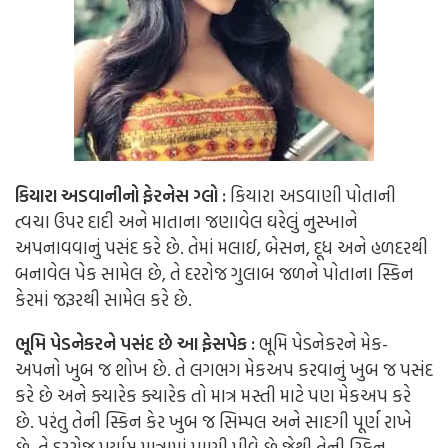
કિયારા અડવાનીનો ફેરનેસ ગ્લો :
કિયારા અડવાણી પોતાની
ત્વચા ઉપર દાદી અને માતાના જણાવેલ ઘરેલું નુસ્ખાને
અપનાવવાનું પસંદ કરે છે. તેમાં મલાઈ, બેસન, દૂધ અને હળદરથી
બનાવેલ પેક સામેલ છે, તે દરરોજ ગુલાબ જળને પોતાના સ્કિન
કેરમાં જરૂરથી સામેલ કરે છે.
ભૂમિ પેડનેકરને પસંદ છે આ ફેસપેક :
ભૂમિ પેડનેકરને મેક-
અપનો ખુબ જ શોખ છે. તે લગભગ મેકઅપ કરવાનું ખુબ જ પસંદ
કરે છે અને ક્યારેક ક્યારેક તો માત્ર મસ્તી માટે પણ મેકઅપ કરે
છે. પરંતુ તેની સ્કિન કેર ખુબ જ સિમ્પલ અને સાદગી પૂર્ણ રાખે
છે. તે દરરોજ પર્યાપ્ત માત્રામાં પાણી પીવે છે જેથી તેની સ્કિન