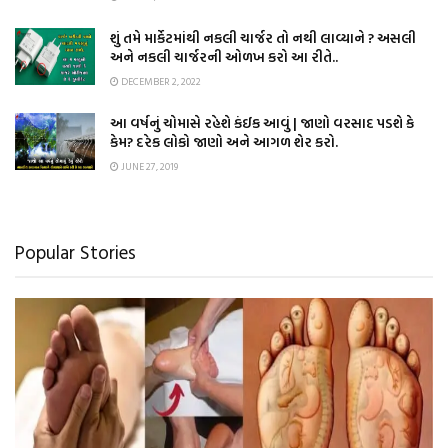
શું તમે માર્કેટમાંથી નકલી ચાર્જર તો નથી લાવ્યાને ? અસલી
અને નકલી ચાર્જરની ઓળખ કરો આ રીતે..
DECEMBER 2, 2022
આ વર્ષનું ચોમાસે રહેશે કંઈક આવું | જાણો વરસાદ પડશે કે
કેમ? દરેક લોકો જાણો અને આગળ શેર કરો.
JUNE 27, 2019
Popular Stories