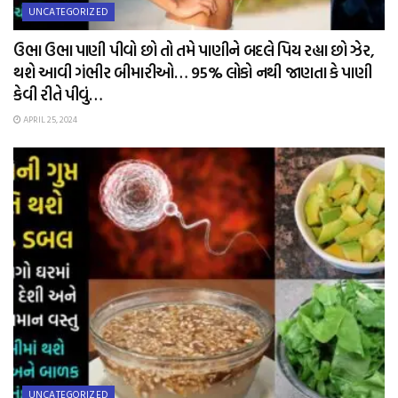
UNCATEGORIZED
ઉભા ઉભા પાણી પીવો છો તો તમે પાણીને બદલે પિય રહ્યા છો ઝેર,
થશે આવી ગંભીર બીમારીઓ… 95% લોકો નથી જાણતા કે પાણી
કેવી રીતે પીવું…
APRIL 25, 2024
UNCATEGORIZED