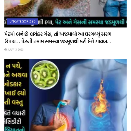
UNCATEGORIZED
પેટમાં બને છે ભયંકર ગેસ, તો અજમાવો આ ઘરગથ્થું સરળ
ઉપાય… પેટની તમામ સમસ્યા જડમૂળથી કરી દેશે ગાયબ…
JULY 13, 2023