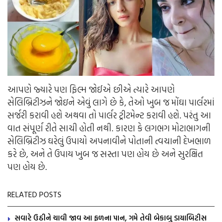
આપણે જ્યારે પણ ફિલ્મ જોઈએ છીએ ત્યારે આપણે
સેલિબ્રિટીઝને જોઇને એવું લાગે છે કે, તેઓ ખુબ જ મોંઘા પાર્લરમાં
સર્જરી કરાવી હશે અથવા તો પાર્લર ટ્રીટમેન્ટ કરાવી હશે. પરંતુ આ
વાત સંપૂર્ણ રીતે સાચી હોતી નથી. કારણ કે લગભગ મોટાભાગની
સેલિબ્રિટીઝ ઘરેલું ઉપાયો અપનાવીને પોતાની ત્વચાની દેખભાળ
કરે છે, અને તે ઉપાય ખુબ જ સસ્તા પણ હોય છે અને સુરક્ષિત
પણ હોય છે.
RELATED POSTS
સવારે ઉઠીને ચાવી જાવ આ ફળના પાન, ગમે તેવી બેકાબુ ડાયાબિટીસ