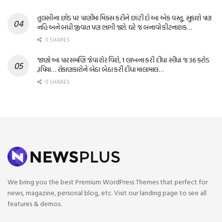
તુલસીના છોડ પર પાણીમાં મિક્સ કરીને છાંટી દો આ એક વસ્તુ, સુકાશે પણ
નહિ અને બધી જીવાત પણ ભાગી જશે. ઘરે જ બનાવો કીટનાશક…
0 SHARES
જાણો આ પારસમણિ જેવા શેર વિશે, 1 લાખના કરી દીધા સીધા જ 36 કરોડ
રૂપિયા… રોકાણકારોને બેઠા બેઠા કરી દીધા માલામાલ…
0 SHARES
We bring you the best Premium WordPress Themes that perfect for
news, magazine, personal blog, etc. Visit our landing page to see all
features & demos.