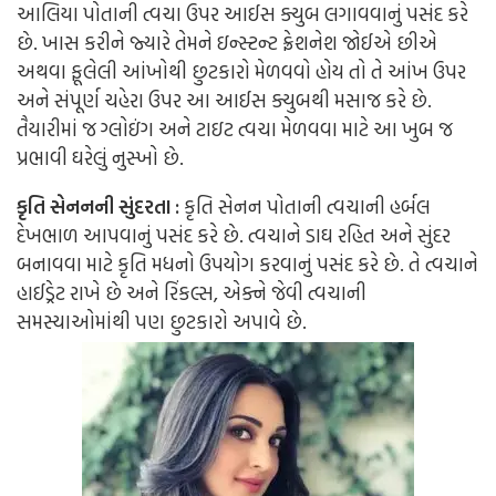
આલિયા પોતાની ત્વચા ઉપર આઈસ ક્યુબ લગાવવાનું પસંદ કરે
છે. ખાસ કરીને જ્યારે તેમને ઇન્સ્ટન્ટ ફ્રેશનેશ જોઈએ છીએ
અથવા ફૂલેલી આંખોથી છુટકારો મેળવવો હોય તો તે આંખ ઉપર
અને સંપૂર્ણ ચહેરા ઉપર આ આઈસ ક્યુબથી મસાજ કરે છે.
તૈયારીમાં જ ગ્લોઇંગ અને ટાઇટ ત્વચા મેળવવા માટે આ ખુબ જ
પ્રભાવી ઘરેલું નુસ્ખો છે.
કૃતિ સેનનની સુંદરતા :
કૃતિ સેનન પોતાની ત્વચાની હર્બલ
દેખભાળ આપવાનું પસંદ કરે છે. ત્વચાને ડાઘ રહિત અને સુંદર
બનાવવા માટે કૃતિ મધનો ઉપયોગ કરવાનું પસંદ કરે છે. તે ત્વચાને
હાઈડ્રેટ રાખે છે અને રિંકલ્સ, એક્ને જેવી ત્વચાની
સમસ્યાઓમાંથી પણ છુટકારો અપાવે છે.