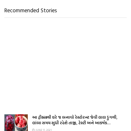
Recommended Stories
આ ટ્રીક્સથી ઘરે જ બનાવો રેસ્ટોરન્ટ જેવી લાલ ડુંગળી,
લાંબા સમય સુધી રહેશે તાજી, ટેસ્ટી અને આકર્ષક…
JUNE 11, 2021