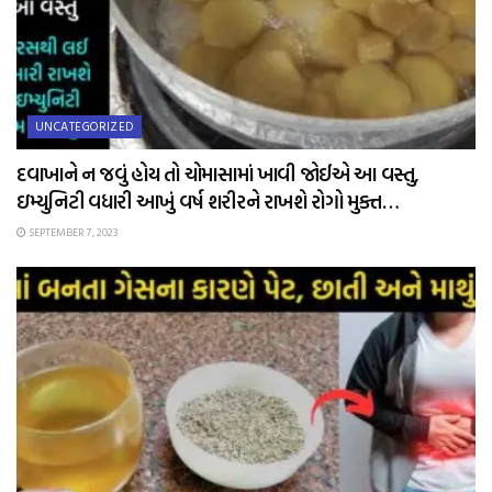
UNCATEGORIZED
દવાખાને ન જવું હોય તો ચોમાસામાં ખાવી જોઈએ આ વસ્તુ,
ઇમ્યુનિટી વધારી આખું વર્ષ શરીરને રાખશે રોગો મુક્ત…
SEPTEMBER 7, 2023