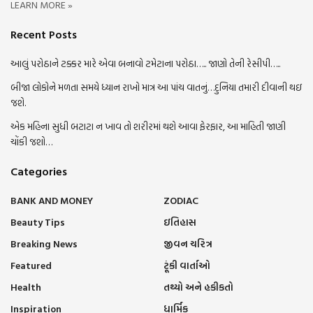
LEARN MORE »
Recent Posts
આલું પરોઠાને ટક્કર મારે એવા બનાવો ટમેટાના પરોઠા….. જાણો તેની રેસીપી…..
બીજા લોકોને મળતા સમયે ધ્યાન રાખો માત્ર આ પાંચ વાતનું…દુનિયા તમારી દીવાની થઇ
જશે.
એક મહિના સુધી બટાટા ન ખાવ તો શરીરમાં થશે આવા ફેરફાર, આ માહિતી જાણી
ચોંકી જશો…
Categories
BANK AND MONEY
ZODIAC
Beauty Tips
ઇતિહાસ
Breaking News
જીવન ચરિત્ર
Featured
ટૂંકી વાર્તાઓ
Health
તથ્યો અને હકીકતો
Inspiration
ધાર્મિક