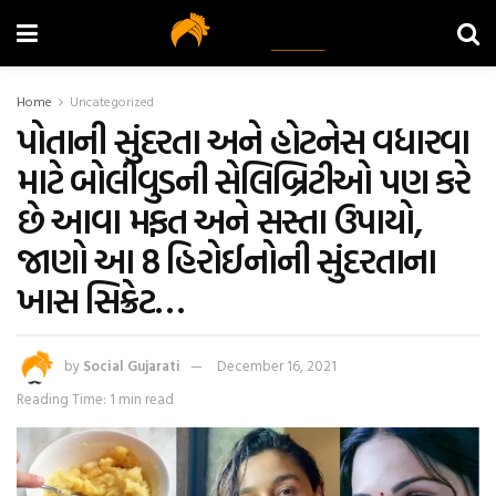
Home
Uncategorized
પોતાની સુંદરતા અને હોટનેસ વધારવા
માટે બોલીવુડની સેલિબ્રિટીઓ પણ કરે
છે આવા મફત અને સસ્તા ઉપાયો,
જાણો આ 8 હિરોઈનોની સુંદરતાના
ખાસ સિક્રેટ…
by
Social Gujarati
December 16, 2021
Reading Time: 1 min read