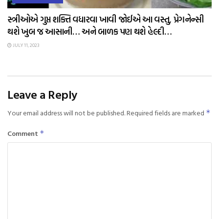
સ્ત્રીઓએ ગુપ્ત શક્તિ વધારવા ખાવી જોઈએ આ વસ્તુ, પ્રેગનેન્સી
થશે ખુબ જ આસાની… અને બાળક પણ થશે હેલ્દી…
JULY 11, 2023
Leave a Reply
Your email address will not be published.
Required fields are marked
*
Comment
*