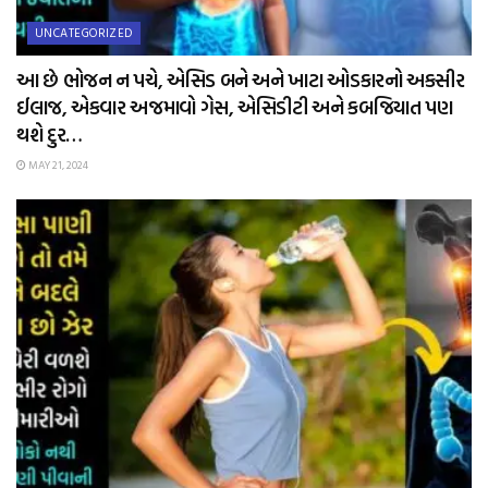
UNCATEGORIZED
આ છે ભોજન ન પચે, એસિડ બને અને ખાટા ઓડકારનો અકસીર
ઈલાજ, એકવાર અજમાવો ગેસ, એસિડીટી અને કબજિયાત પણ
થશે દુર…
MAY 21, 2024