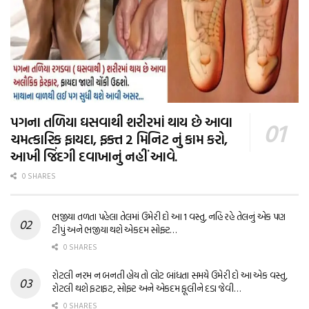
પગના તળિયા ઘસવાથી શરીરમાં થાય છે આવા
ચમત્કારિક ફાયદા, ફક્ત 2 મિનિટ નું કામ કરો,
આખી જિંદગી દવાખાનું નહીં આવે.
0 SHARES
ભજીયા તળતા પહેલા તેલમાં ઉમેરી દો આ 1 વસ્તુ, નહિ રહે તેલનું એક પણ
ટીપું અને ભજીયા થશે એકદમ સોફ્ટ…
0 SHARES
રોટલી નરમ ન બનતી હોય તો લોટ બાંધતા સમયે ઉમેરી દો આ એક વસ્તુ,
રોટલી થશે ફટાફટ, સોફ્ટ અને એકદમ ફૂલીને દડા જેવી…
0 SHARES