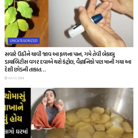
UNCATEGORIZED
સવારે ઉઠીને ચાવી જાવ આ ફળના પાન, ગમે તેવી બેકાબુ
ડાયાબિટીસ વગર દવાએ થશે કંટ્રોલ, વૈજ્ઞાનિકો પણ માની ગયા આ
દેશી છોડની તાકાત…
JULY 2, 2024