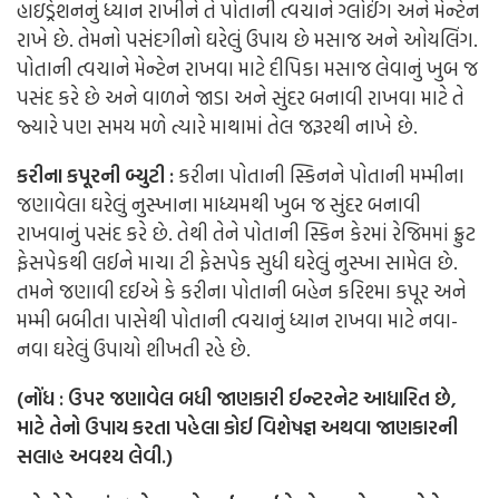
હાઇડ્રેશનનું ધ્યાન રાખીને તે પોતાની ત્વચાને ગ્લોઈંગ અને મેન્ટેન
રાખે છે. તેમનો પસંદગીનો ઘરેલું ઉપાય છે મસાજ અને ઓયલિંગ.
પોતાની ત્વચાને મેન્ટેન રાખવા માટે દીપિકા મસાજ લેવાનું ખુબ જ
પસંદ કરે છે અને વાળને જાડા અને સુંદર બનાવી રાખવા માટે તે
જ્યારે પણ સમય મળે ત્યારે માથામાં તેલ જરૂરથી નાખે છે.
કરીના કપૂરની બ્યુટી :
કરીના પોતાની સ્કિનને પોતાની મમ્મીના
જણાવેલા ઘરેલું નુસ્ખાના માધ્યમથી ખુબ જ સુંદર બનાવી
રાખવાનું પસંદ કરે છે. તેથી તેને પોતાની સ્કિન કેરમાં રેજિમમાં ફ્રુટ
ફેસપેકથી લઈને માચા ટી ફેસપેક સુધી ઘરેલું નુસ્ખા સામેલ છે.
તમને જણાવી દઈએ કે કરીના પોતાની બહેન કરિશ્મા કપૂર અને
મમ્મી બબીતા પાસેથી પોતાની ત્વચાનું ધ્યાન રાખવા માટે નવા-
નવા ઘરેલું ઉપાયો શીખતી રહે છે.
(નોંધ : ઉપર જણાવેલ બધી જાણકારી ઈન્ટરનેટ આધારિત છે,
માટે તેનો ઉપાય કરતા પહેલા કોઈ વિશેષજ્ઞ અથવા જાણકારની
સલાહ અવશ્ય લેવી.)