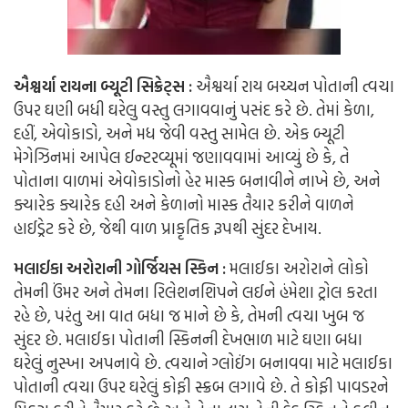
ઐશ્વર્યા રાયના બ્યૂટી સિક્રેટ્સ :
ઐશ્વર્યા રાય બચ્ચન પોતાની ત્વચા
ઉપર ઘણી બધી ઘરેલુ વસ્તુ લગાવવાનું પસંદ કરે છે. તેમાં કેળા,
દહીં, એવોકાડો, અને મધ જેવી વસ્તુ સામેલ છે. એક બ્યૂટી
મેગેઝિનમાં આપેલ ઈન્ટરવ્યૂમાં જણાવવામાં આવ્યું છે કે, તે
પોતાના વાળમાં એવોકાડોનો હેર માસ્ક બનાવીને નાખે છે, અને
ક્યારેક ક્યારેક દહી અને કેળાનો માસ્ક તૈયાર કરીને વાળને
હાઈડ્રેટ કરે છે, જેથી વાળ પ્રાકૃતિક રૂપથી સુંદર દેખાય.
મલાઈકા અરોરાની ગોર્જિયસ સ્કિન :
મલાઈકા અરોરાને લોકો
તેમની ઉંમર અને તેમના રિલેશનશિપને લઈને હંમેશા ટ્રોલ કરતા
રહે છે, પરંતુ આ વાત બધા જ માને છે કે, તેમની ત્વચા ખુબ જ
સુંદર છે. મલાઈકા પોતાની સ્કિનની દેખભાળ માટે ઘણા બધા
ઘરેલું નુસ્ખા અપનાવે છે. ત્વચાને ગ્લોઈંગ બનાવવા માટે મલાઈકા
પોતાની ત્વચા ઉપર ઘરેલું કોફી સ્ક્રબ લગાવે છે. તે કોફી પાવડરને