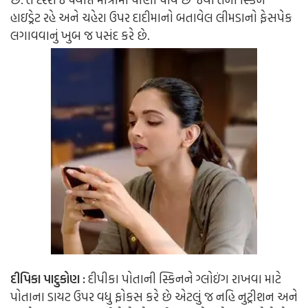
હાઇડ્રેટ રહે અને ચહેરા ઉપર દાદીમાનો બતાવેલ લીમડાનો ફેસપેક
લગાવવાનું ખુબ જ પસંદ કરે છે.
દીપિકા પાદુકોણ :
દીપીકા પોતાની સ્કિનને ગ્લોઇંગ રાખવા માટે
પોતાના ડાયટ ઉપર વધુ ફોકસ કરે છે એટલું જ નહિ નુટ્રીશન અને