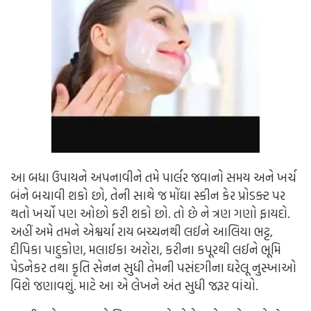
આ બધા ઉપાયને અપનાવીને તમે પાર્લર જવાનો સમય અને ખર્ચ
બંને બચાવી શકો છો, તેની સાથે જ મોંઘા સ્કીન કેર પ્રોડક્ટ પર
થતો ખર્ચો પણ ઓછો કરી શકો છો. તો છે ને ત્રણ ગણો ફાયદો.
અહીં અમે તમને એશ્વર્યા રાય બચ્ચનથી લઈને આલિયા ભટ્ટ,
દીપિકા પાદુકોણ, મલાઈકા અરોરા, કરીના કપૂરથી લઈને ભૂમિ
પેડનેકર તથા કૃતિ સેનન સુધી તેમની પસંદગીના ઘરેલૂ નુસ્ખાઓ
વિશે જણાવશું. માટે આ એ લેખને અંત સુધી જરૂર વાંચો.