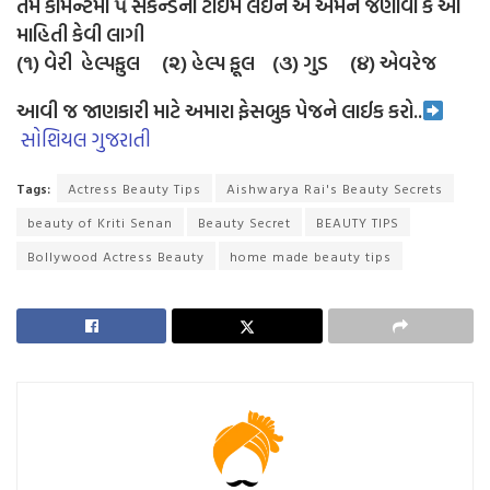
તમે કોમેન્ટમાં ૫ સેકન્ડનો ટાઈમ લઈને એ અમને જણાવો કે આ
માહિતી કેવી લાગી
(૧) વેરી હેલ્પફુલ (૨) હેલ્પ ફૂલ (૩) ગુડ (૪) એવરેજ
આવી જ જાણકારી માટે અમારા ફેસબુક પેજને લાઈક કરો..
સોશિયલ ગુજરાતી
Tags:
Actress Beauty Tips
Aishwarya Rai's Beauty Secrets
beauty of Kriti Senan
Beauty Secret
BEAUTY TIPS
Bollywood Actress Beauty
home made beauty tips