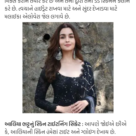
મિક્સ કરીને તૈયાર કરે છે અને તેના દ્વારા તેની ડેડ સ્કિનને ક્લીન
કરે છે. ત્વચાને હાઈડ્રેટ રાખવા માટે અને સુંદર દેખાડવા માટે
મલાઈકા એલોવેરા જેલ લગાવે છે.
આલિયા ભટ્ટનું સ્કિન ટાઈટનિંગ સિક્રેટ :
આપણે જોઈએ છીએ
કે, આલિયાની સ્કિન હંમેશાં ટાઈટ અને ગ્લોઇંગ દેખાય છે.