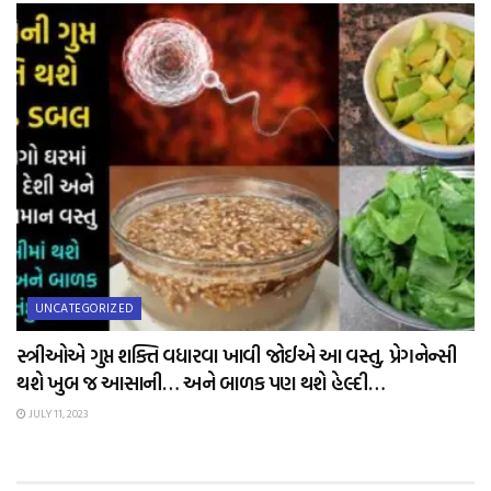
UNCATEGORIZED
સ્ત્રીઓએ ગુપ્ત શક્તિ વધારવા ખાવી જોઈએ આ વસ્તુ, પ્રેગનેન્સી
થશે ખુબ જ આસાની… અને બાળક પણ થશે હેલ્દી…
JULY 11, 2023