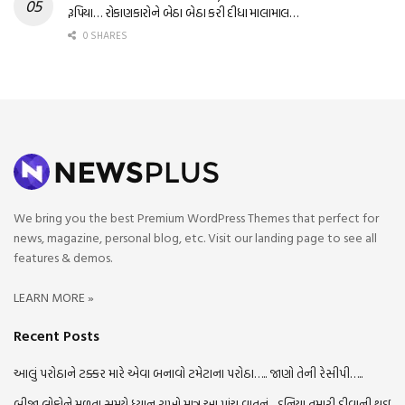
રૂપિયા… રોકાણકારોને બેઠા બેઠા કરી દીધા માલામાલ…
0 SHARES
We bring you the best Premium WordPress Themes that perfect for
news, magazine, personal blog, etc. Visit our landing page to see all
features & demos.
LEARN MORE »
Recent Posts
આલું પરોઠાને ટક્કર મારે એવા બનાવો ટમેટાના પરોઠા….. જાણો તેની રેસીપી…..
બીજા લોકોને મળતા સમયે ધ્યાન રાખો માત્ર આ પાંચ વાતનું…દુનિયા તમારી દીવાની થઇ