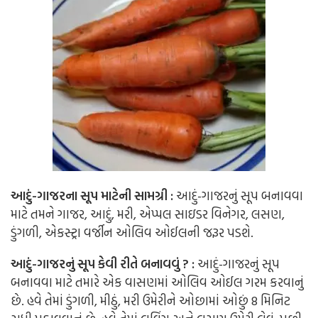
આદું-ગાજરના સૂપ માટેની સામગ્રી :
આદું-ગાજરનું સૂપ બનાવવા
માટે તમને ગાજર, આદું, મરી, એપ્પલ સાઇડર વિનેગર, લસણ,
ડુંગળી, એકસ્ટ્રા વર્જીન ઓલિવ ઓઈલની જરૂર પડશે.
આદું-ગાજરનું સૂપ કેવી રીતે બનાવવું ? :
આદું-ગાજરનું સૂપ
બનાવવા માટે તમારે એક વાસણમાં ઓલિવ ઓઈલ ગરમ કરવાનું
છે. હવે તેમાં ડુંગળી, મીઠું, મરી ઉમેરીને ઓછામાં ઓછું 8 મિનિટ