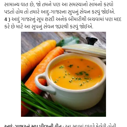
સામાન્ય વાત છે, જો તમને પણ આ સમસ્યાનો સામનો કરવો
પડતો હોય તો તમારે આદુ-ગાજરના સુપનું સેવન કરવું જોઈએ.
4 )
આદું ગાજરનું સૂપ શરદી અનેક બીમારીથી બચવામાં પણ મદદ
કરે છે માટે આ સુપનું સેવન જરૂરથી કરવું જોઈએ.
આદું-ગાજરનું સૂપ પીવાની રીત :
આ સુપમાં વધારે કેલેરી હોતી