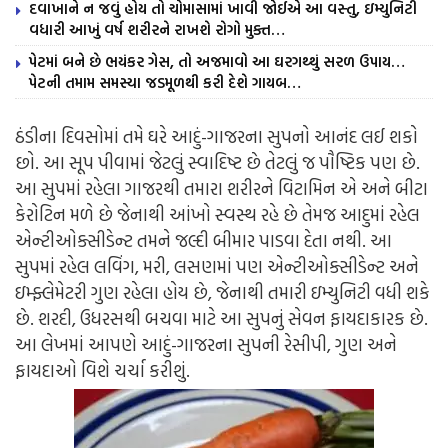
દવાખાને ન જવું હોય તો ચોમાસામાં ખાવી જોઈએ આ વસ્તુ, ઇમ્યુનિટી
વધારી આખું વર્ષ શરીરને રાખશે રોગો મુક્ત…
પેટમાં બને છે ભયંકર ગેસ, તો અજમાવો આ ઘરગથ્થું સરળ ઉપાય…
પેટની તમામ સમસ્યા જડમૂળથી કરી દેશે ગાયબ…
ઠંડીના દિવસોમાં તમે ઘરે આદું-ગાજરના સુપનો આનંદ લઈ શકો
છો. આ સૂપ પીવામાં જેટલું સ્વાદિષ્ટ છે તેટલું જ પૌષ્ટિક પણ છે.
આ સુપમાં રહેલા ગાજરથી તમારા શરીરને વિટામિન એ અને બીટા
કેરોટિન મળે છે જેનાથી આંખો સ્વસ્થ રહે છે તેમજ આદુમાં રહેલ
એન્ટીઓક્સીડેન્ટ તમને જલ્દી બીમાર પાડવા દેતા નથી. આ
સુપમાં રહેલ લવિંગ, મરી, લસણમાં પણ એન્ટીઓક્સીડેન્ટ અને
ઇમ્ફ્લેમેટરી ગુણ રહેલા હોય છે, જેનાથી તમારી ઇમ્યુનિટી વધી શકે
છે. શરદી, ઉધરસથી બચવા માટે આ સુપનું સેવન ફાયદાકારક છે.
આ લેખમાં આપણે આદું-ગાજરના સુપની રેસીપી, ગુણ અને
ફાયદાઓ વિશે ચર્ચા કરીશું.