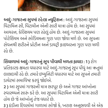
આદું-ગાજરના સુપમાં રહેલા ન્યુટ્રિશન :
આદું-ગાજરના સુપમાં
વિટામિન સી, વિટામીન એની સારી માત્રા હોય છે. આ સુપમાં
આયરન, કેલ્શિયમ પણ રહેલું હોય છે. આદું-ગાજરના સુપમાં
પોટેશિયમ અને સોડિયમના ગુણ પણ જોવા મળે છે. આ સુપના
સેવનથી શરીરને પ્રોટીન અને ડાયટ્રી ફાઇબરના ગુણ પણ મળી
રહે છે.
શિયાળામાં આદું-ગાજરનું સૂપ પીવાથી મળતા ફાયદા : 1 )
રોગ
પ્રતિકારક ક્ષમતા વધારવા માટે આદું-ગાજરનું સૂપ પીવું આ ઋતુમાં
લાભદાયી રહે છે. તમારે ઇમ્યુનિટી વધારવા માટે આ સુપને તમારી
ડાયેટમાં સમાવિષ્ટ કરવું જોઈએ.
2 )
આ સુપમાં ગાજરની માત્ર ભરપૂર છે અને ગાજર આંખોના
સ્વાસ્થ્યને સારું કરે છે. આ સુપમાં વિટામિન એની માત્રા સારી
હોય છે જે આંખોનું તેજ વધારે છે.
3 )
ઠંડીના દિવસોમાં ગાળામાં સોજો કે, ખરાશ અનુભવવી એ એક