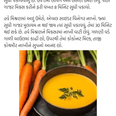
સુધી પકાવવાનું છે. હવે તેમાં લવિંગ અને લસણ ઉમેરી લેવું. પછી
ગાજર મિક્સ કરીને ફરી વખત 8 મિનિટ સુધી પકાવો.
હવે મિશ્રણમાં આદું ઉમેરો, એપ્પલ સાઇડર વિનેગર નાખો. જ્યાં
સુધી ગાજર મુલાયમ ન થઈ જાય ત્યાં સુધી પકાવવું, તેમાં 30 મિનિટ
થઈ શકે છે. હવે મિશ્રણને મિક્સરમાં નાખી વાટી લેવું. ગળણી વડે
ગાળી બાઉલમાં કાઢી લો, ઉપરથી તેમાં કોકોનટ મિલ્ક, તાજી
કોથમીર નાખીને સુપનો આનંદ લો.