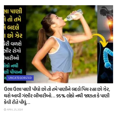
UNCATEGORIZED
ઉભા ઉભા પાણી પીવો છો તો તમે પાણીને બદલે પિય રહ્યા છો ઝેર,
થશે આવી ગંભીર બીમારીઓ… 95% લોકો નથી જાણતા કે પાણી
કેવી રીતે પીવું…
APRIL 25, 2024