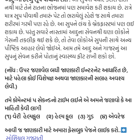
નથી માટે તેને રાતના ભોજનમાં પણ સમાવેશ કરી શકાય છે. રાત્રે
માત્ર સૂપ પીવાથી તમારું પેટ તો ભરાયેલું રહેશે જ સાથે તમારા
શરીરમાં ગરમી પણ રહે છે. આ સુપને લંચ કે બ્રેકફાસ્ટમાં પણ લઈ
શકાય છે. પરંતુ સવારે નાસ્તામાં આદુના સેવનથી ઘણા લોકોને
ગેસની તકલીફ થઈ શકે છે, તો તેવા લોકોએ સુપની સાથે અન્ય
પૌષ્ટિક આહાર લેવો જોઈએ. આમ તમે આદુ અને ગાજરનું આ
સુપનું સેવન કરીને પોતાનું સ્વાસ્થ્ય ફીટ રાખી શકો છો.
(નોંધ
:
ઉપર
જણાવેલ
બધી
જાણકારી
ઈન્ટરનેટ
આધારિત
છે
,
માટે પહેલા કોઈ વિશેષજ્ઞ અથવા જાણકારની સલાહ અવશ્ય
લેવી.)
તમે કોમેન્ટમાં ૫ સેકન્ડનો ટાઈમ લઈને એ અમને જણાવો કે આ
માહિતી કેવી લાગી
(૧) વેરી હેલ્પફુલ (૨) હેલ્પ ફૂલ (૩) ગુડ (૪) એવરેજ
આવી જ જાણકારી માટે અમારા ફેસબુક પેજને લાઈક કરો..
સોશિયલ ગુજરાતી