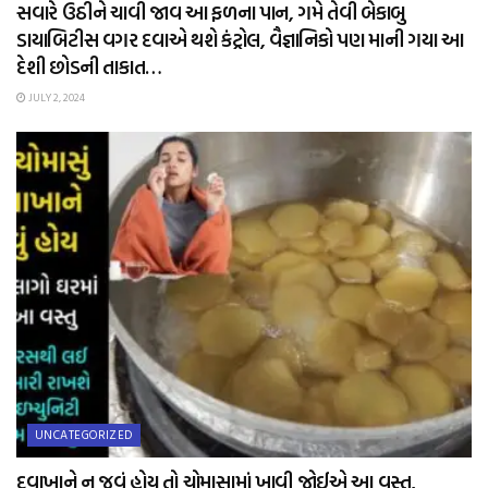
સવારે ઉઠીને ચાવી જાવ આ ફળના પાન, ગમે તેવી બેકાબુ
ડાયાબિટીસ વગર દવાએ થશે કંટ્રોલ, વૈજ્ઞાનિકો પણ માની ગયા આ
દેશી છોડની તાકાત…
JULY 2, 2024
UNCATEGORIZED
દવાખાને ન જવું હોય તો ચોમાસામાં ખાવી જોઈએ આ વસ્તુ,