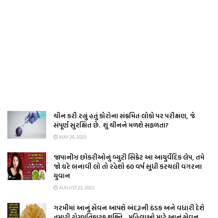
ચીન કરી રહ્યું હતું કોરોના સંક્રમિત લોકો પર પરીક્ષણ, જે
સંપૂર્ણ સુરક્ષિત છે. શું ચીનને મળશે સફળતા?
MAY 26, 2020
જાપાનીઝ છોકરીઓનું બ્યુટી સિક્રેટ આ આયુર્વેદિક લેપ, તમે
જો ઘરે બનાવી લો તો રહેશો 60 વર્ષ સુધી કરચલી વગરના
યુવાન
AUGUST 22, 2022
ગરમીમાં આનું સેવન આપશે અંદરૂની ઠંડક અને વધારી દેશે
તમારી રોગપ્રતિકારક શક્તિ…મહિલાઓ માટે આનું સેવન