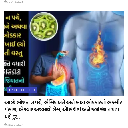
JULY 13, 2023
UNCATEGORIZED
આ છે ભોજન ન પચે, એસિડ બને અને ખાટા ઓડકારનો અકસીર
ઈલાજ, એકવાર અજમાવો ગેસ, એસિડીટી અને કબજિયાત પણ
થશે દુર…
MAY 21, 2024