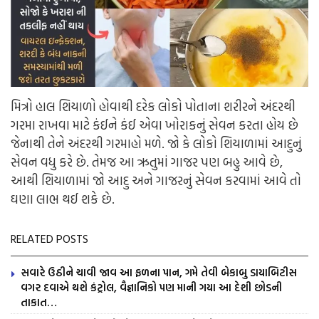
મિત્રો હાલ શિયાળો હોવાથી દરેક લોકો પોતાના શરીરને અંદરથી
ગરમા રાખવા માટે કંઈને કંઈ એવા ખોરાકનું સેવન કરતા હોય છે
જેનાથી તેને અંદરથી ગરમાહો મળે. જો કે લોકો શિયાળામાં આદુનું
સેવન વધુ કરે છે. તેમજ આ ઋતુમાં ગાજર પણ બહુ આવે છે,
આથી શિયાળામાં જો આદુ અને ગાજરનું સેવન કરવામાં આવે તો
ઘણા લાભ થઈ શકે છે.
RELATED POSTS
સવારે ઉઠીને ચાવી જાવ આ ફળના પાન, ગમે તેવી બેકાબુ ડાયાબિટીસ
વગર દવાએ થશે કંટ્રોલ, વૈજ્ઞાનિકો પણ માની ગયા આ દેશી છોડની
તાકાત…