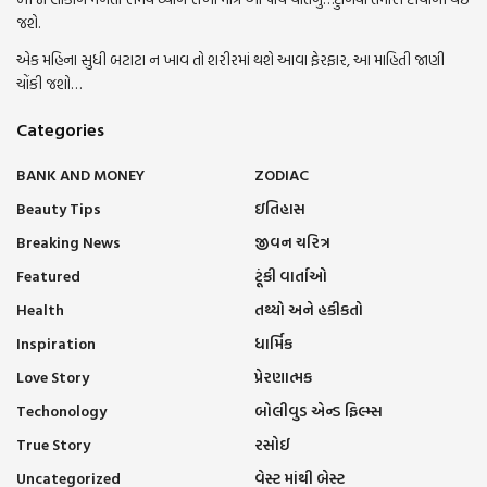
જશે.
એક મહિના સુધી બટાટા ન ખાવ તો શરીરમાં થશે આવા ફેરફાર, આ માહિતી જાણી
ચોંકી જશો…
Categories
BANK AND MONEY
ZODIAC
Beauty Tips
ઇતિહાસ
Breaking News
જીવન ચરિત્ર
Featured
ટૂંકી વાર્તાઓ
Health
તથ્યો અને હકીકતો
Inspiration
ધાર્મિક
Love Story
પ્રેરણાત્મક
Techonology
બોલીવુડ એન્ડ ફિલ્મ્સ
True Story
રસોઈ
Uncategorized
વેસ્ટ માંથી બેસ્ટ