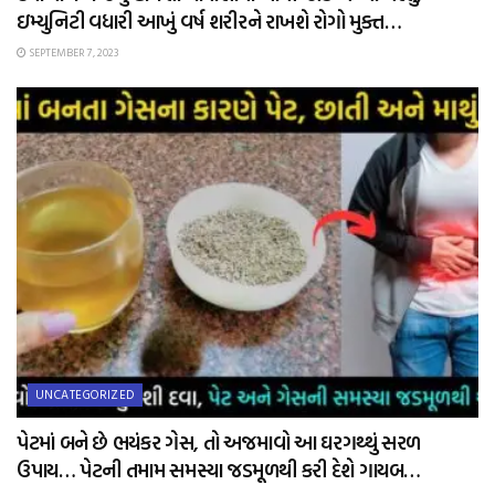
ઇમ્યુનિટી વધારી આખું વર્ષ શરીરને રાખશે રોગો મુક્ત…
SEPTEMBER 7, 2023
UNCATEGORIZED
પેટમાં બને છે ભયંકર ગેસ, તો અજમાવો આ ઘરગથ્થું સરળ
ઉપાય… પેટની તમામ સમસ્યા જડમૂળથી કરી દેશે ગાયબ…