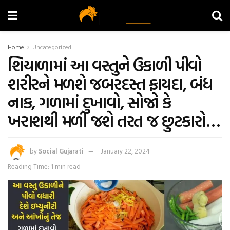
Home
Uncategorized
શિયાળામાં આ વસ્તુને ઉકાળી પીવો
શરીરને મળશે જબરદસ્ત ફાયદા, બંધ
નાક, ગળામાં દુખાવો, સોજો કે
ખરાશથી મળી જશે તરત જ છુટકારો…
by
Social Gujarati
January 22, 2024
Reading Time: 1 min read