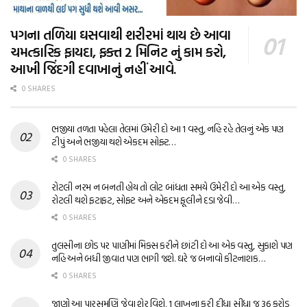
પગના તળિયા ઘસવાથી શરીરમાં થાય છે આવા
ચમત્કારિક ફાયદા, ફક્ત 2 મિનિટ નું કામ કરો,
આખી જિંદગી દવાખાનું નહીં આવે.
0 SHARES
ભજીયા તળતા પહેલા તેલમાં ઉમેરી દો આ 1 વસ્તુ, નહિ રહે તેલનું એક પણ
ટીપું અને ભજીયા થશે એકદમ સોફ્ટ…
0 SHARES
રોટલી નરમ ન બનતી હોય તો લોટ બાંધતા સમયે ઉમેરી દો આ એક વસ્તુ,
રોટલી થશે ફટાફટ, સોફ્ટ અને એકદમ ફૂલીને દડા જેવી…
0 SHARES
તુલસીના છોડ પર પાણીમાં મિક્સ કરીને છાંટી દો આ એક વસ્તુ, સુકાશે પણ
નહિ અને બધી જીવાત પણ ભાગી જશે. ઘરે જ બનાવો કીટનાશક…
0 SHARES
જાણો આ પારસમણિ જેવા શેર વિશે, 1 લાખના કરી દીધા સીધા જ 36 કરોડ