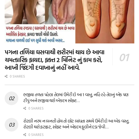
પગના તળિયા ઘસવાથી શરીરમાં થાય છે આવા
ચમત્કારિક ફાયદા, ફક્ત 2 મિનિટ નું કામ કરો,
આખી જિંદગી દવાખાનું નહીં આવે.
0 SHARES
ભજીયા તળતા પહેલા તેલમાં ઉમેરી દો આ 1 વસ્તુ, નહિ રહે તેલનું એક પણ
ટીપું અને ભજીયા થશે એકદમ સોફ્ટ…
0 SHARES
રોટલી નરમ ન બનતી હોય તો લોટ બાંધતા સમયે ઉમેરી દો આ એક વસ્તુ,
રોટલી થશે ફટાફટ, સોફ્ટ અને એકદમ ફૂલીને દડા જેવી…
0 SHARES