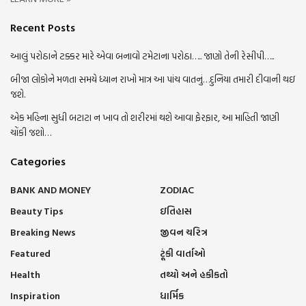
Recent Posts
આલું પરોઠાને ટક્કર મારે એવા બનાવો ટમેટાના પરોઠા….. જાણો તેની રેસીપી…..
બીજા લોકોને મળતા સમયે ધ્યાન રાખો માત્ર આ પાંચ વાતનું…દુનિયા તમારી દીવાની થઇ
જશે.
એક મહિના સુધી બટાટા ન ખાવ તો શરીરમાં થશે આવા ફેરફાર, આ માહિતી જાણી
ચોંકી જશો…
Categories
BANK AND MONEY
ZODIAC
Beauty Tips
ઇતિહાસ
Breaking News
જીવન ચરિત્ર
Featured
ટૂંકી વાર્તાઓ
Health
તથ્યો અને હકીકતો
Inspiration
ધાર્મિક