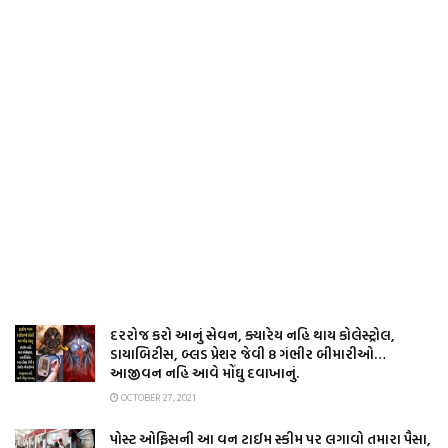
દરરોજ કરો આનું સેવન, ક્યારેય નહિ થાય કોલેસ્ટ્રોલ,
ડાયાબિટીસ, બ્લડ પ્રેશર જેવી 8 ગંભીર બીમારીઓ…
આજીવન નહિ આવે મોંઘુ દવાખાનું.
OCTOBER 27, 2021
પોસ્ટ ઓફિસની આ વન ટાઈમ સ્કીમ પર લગાવો તમારા પૈસા,