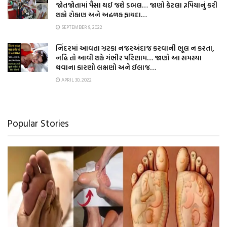
જોતજોતામાં પૈસા થઈ જશે ડબલ… જાણો કેટલા રૂપિયાનું કરી
શકો રોકાણ અને અઢળક ફાયદા…
SEPTEMBER 9, 2022
નિંદરમાં આવતા ઝટકા નજરઅંદાજ કરવાની ભૂલ ન કરતા,
નહિ તો આવી શકે ગંભીર પરિણામ… જાણો આ સમસ્યા
થવાના કારણો લક્ષણો અને ઈલાજ…
APRIL 30, 2022
Popular Stories