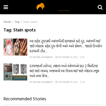
Home
Tag
Stain spots
Tag:
Stain spots
આ સફેદ ટુકડાથી આંગળીની કાળાશને કરો દુર, આંગળી થઈ
જશે એકદમ સફેદ દૂધ જેવી અને અને કોમળ… જાણો ઉપયોગ
કરવાની રીત…
BY
SOCIAL GUJARATI
DECEMBER 10, 2023
0
દરવાજાની સ્ટોપર, સાંકળ અને ભોગળનો કાટ 2 મિનીટમાં
થઈ જશે ગાયબ, અજમાવો આ ઉપાય થઈ જશે એકદમ સ્મૂથ
અને નવા જેવા…
BY
SOCIAL GUJARATI
SEPTEMBER 19, 2022
0
Recommended Stories