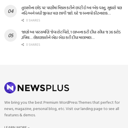
તુલસીના છોડ પર પાણીમાં મિક્સ કરીને છાંટી દો આ એક વસ્તુ, સુકાશે પણ
નહિ અને બધી જીવાત પણ ભાગી જશે. ઘરે જ બનાવો કીટનાશક…
0 SHARES
જાણો આ પારસમણિ જેવા શેર વિશે, 1 લાખના કરી દીધા સીધા જ 36 કરોડ
રૂપિયા… રોકાણકારોને બેઠા બેઠા કરી દીધા માલામાલ…
0 SHARES
We bring you the best Premium WordPress Themes that perfect for
news, magazine, personal blog, etc. Visit our landing page to see all
features & demos.
LEARN MORE »