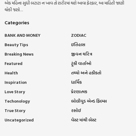
એક મહિના સુધી બટાટા ન ખાવ તો શરીરમાં થશે આવા ફેરફાર, આ માહિતી જાણી
ચોંકી જશો…
Categories
BANK AND MONEY
ZODIAC
Beauty Tips
ઇતિહાસ
Breaking News
જીવન ચરિત્ર
Featured
ટૂંકી વાર્તાઓ
Health
તથ્યો અને હકીકતો
Inspiration
ધાર્મિક
Love Story
પ્રેરણાત્મક
Techonology
બોલીવુડ એન્ડ ફિલ્મ્સ
True Story
રસોઈ
Uncategorized
વેસ્ટ માંથી બેસ્ટ