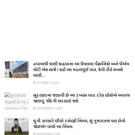
હવામાંથી પાણી કાઢવાના આ ઉપાયમાં વૈજ્ઞાનિકો અને પીએમ
મોદી એક સાથે ! કહી આ મહત્વપૂર્ણ વાત, કેવી રીતે બનશે
પાણી…
OCTOBER 15, 2020
સુંદરકાંડમાં જણાવી છે આ 3 ખાસ વાત. દરેક લોકોએ અવશ્ય
જાણવું. જીંદગી બદલાઈ જશે
SEPTEMBER 17, 2019
યુ.પી. સરકારે લીધો 3 સેલ્ફી નિયમ, શું ગુજરાતમાં પણ લેવો
જોઈએ? વાંચો આ નિયમ.
SEPTEMBER 9, 2019