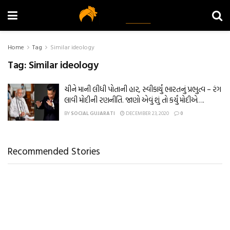
Home
Tag
Similar ideology
Tag:
Similar ideology
ચીને માની લીધી પોતાની હાર, સ્વીકાર્યું ભારતનું પ્રભુત્વ – રંગ
લાવી મોદીની રણનીતિ. જાણો એવું શું તો કર્યું મોદીએ….
BY
SOCIAL GUJARATI
DECEMBER 23, 2020
0
Recommended Stories