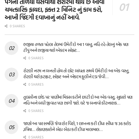
પગના તળિયા ઘસવાથી શરીરમાં થાય છે આવા
ચમત્કારિક ફાયદા, ફક્ત 2 મિનિટ નું કામ કરો,
આખી જિંદગી દવાખાનું નહીં આવે.
0 SHARES
ભજીયા તળતા પહેલા તેલમાં ઉમેરી દો આ 1 વસ્તુ, નહિ રહે તેલનું એક પણ
ટીપું અને ભજીયા થશે એકદમ સોફ્ટ…
0 SHARES
રોટલી નરમ ન બનતી હોય તો લોટ બાંધતા સમયે ઉમેરી દો આ એક વસ્તુ,
રોટલી થશે ફટાફટ, સોફ્ટ અને એકદમ ફૂલીને દડા જેવી…
0 SHARES
તુલસીના છોડ પર પાણીમાં મિક્સ કરીને છાંટી દો આ એક વસ્તુ, સુકાશે પણ
નહિ અને બધી જીવાત પણ ભાગી જશે. ઘરે જ બનાવો કીટનાશક…
0 SHARES
જાણો આ પારસમણિ જેવા શેર વિશે, 1 લાખના કરી દીધા સીધા જ 36 કરોડ
રૂપિયા… રોકાણકારોને બેઠા બેઠા કરી દીધા માલામાલ…
0 SHARES