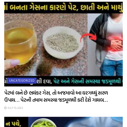
UNCATEGORIZED
પેટમાં બને છે ભયંકર ગેસ, તો અજમાવો આ ઘરગથ્થું સરળ
ઉપાય… પેટની તમામ સમસ્યા જડમૂળથી કરી દેશે ગાયબ…
JULY 13, 2023