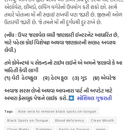
એલોવેરા, લીમડો, લવિંગ વગેરેનો ઉપયોગ કરી શકો છો. સાથે
તમારે પોતાના મોં ની સફાઈ રાખવી પણ જરૂરી છે. જીભની ઓળ
ઉતારવી જરૂરી છે. જે તમને મોં ની દુર્ગંધથી દુર રાખે છે.
(નોંધ : ઉપર જણાવેલ બધી જાણકારી ઈન્ટરનેટ આધારિત છે,
માટે પહેલા કોઈ વિશેષજ્ઞ અથવા જાણકારની સલાહ અવશ્ય
લેવી.)
તમે કોમેન્ટમાં ૫ સેકન્ડનો ટાઈમ લઈને એ અમને જણાવો કે આ
માહિતી કેવી લાગી
(૧) વેરી હેલ્પફુલ (૨) હેલ્પ ફૂલ (૩) ગુડ (૪) એવરેજ
અવાજ સરસ લેખો અથવા આવનારા પાર્ટ ની અપડેટ માટે
અમારા ફેસબુક પેજને લાઈક
કરો..
સોશિયલ ગુજરાતી
Tags:
Aloe vera to remove black spots on tongue
Black Spots on Tongue
Blood deficiency
Clean Mouth
Clove Water
Diabetes
Garlic on Tongue
neem