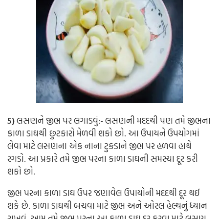
5)
લસણને જીભ પર લગાડવું:-
લસણની મદદથી પણ તમે જીભના
કાળા ડાઘથી છુટકારો મેળવી શકો છો. આ ઉપાયને ઉપયોગમાં
લેવા માટે લસણના એક નાના ટુકડાને જીભ પર હળવા હાથે
રગડો. આ પ્રકારે તમે જીભ પરના કાળા ડાઘની સમસ્યા દૂર કરી
શકો છો.
જીભ પરના કાળા ડાઘ ઉપર જણાવેલ ઉપાયોની મદદથી દૂર થઈ
શકે છે. કાળા ડાઘથી બચવા માટે જીભ અને ઓરલ હેલ્થનું ધ્યાન
રાખવું. આમ તમે જીભ પરના આ કાળા ડાઘ દુર કરવા માટે લસણ,