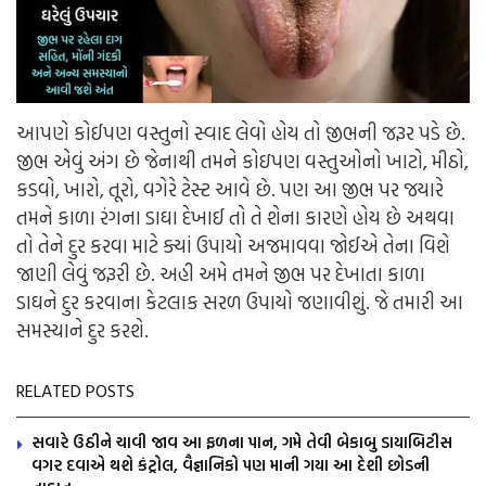
આપણે કોઈપણ વસ્તુનો સ્વાદ લેવો હોય તો જીભની જરૂર પડે છે.
જીભ એવું અંગ છે જેનાથી તમને કોઇપણ વસ્તુઓનો ખાટો, મીઠો,
કડવો, ખારો, તૂરો, વગેરે ટેસ્ટ આવે છે. પણ આ જીભ પર જયારે
તમને કાળા રંગના ડાઘા દેખાઈ તો તે શેના કારણે હોય છે અથવા
તો તેને દુર કરવા માટે ક્યાં ઉપાયો અજમાવવા જોઈએ તેના વિશે
જાણી લેવું જરૂરી છે. અહી અમે તમને જીભ પર દેખાતા કાળા
ડાઘને દુર કરવાના કેટલાક સરળ ઉપાયો જણાવીશું. જે તમારી આ
સમસ્યાને દુર કરશે.
RELATED POSTS
સવારે ઉઠીને ચાવી જાવ આ ફળના પાન, ગમે તેવી બેકાબુ ડાયાબિટીસ
વગર દવાએ થશે કંટ્રોલ, વૈજ્ઞાનિકો પણ માની ગયા આ દેશી છોડની