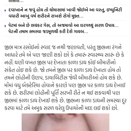
તાકાત…
દવાખાને ન જવું હોય તો ચોમાસામાં ખાવી જોઈએ આ વસ્તુ, ઇમ્યુનિટી
વધારી આખું વર્ષ શરીરને રાખશે રોગો મુક્ત…
પેટમાં બને છે ભયંકર ગેસ, તો અજમાવો આ ઘરગથ્થું સરળ ઉપાય…
પેટની તમામ સમસ્યા જડમૂળથી કરી દેશે ગાયબ…
જીભ માત્ર રસોઈનો સ્વાદ જ નથી જણાવતી, પરંતુ જીભના રંગને
આધારે તમે એ પણ જાણી શકો છો કે તમારું સ્વાસ્થ્ય સારું છે કે
નહીં. ઘણી વખત જીભ પર દેખાતા કાળા ડાઘ કોઈ બીમારીનો
સંકેત હોઇ શકે છે. જો તમને જીભ પર કાળા ડાઘ દેખાતા હોય તો
તમને લોહીની ઉણપ, ડાયાબિટીસ જેવી બીમારીઓ હોય શકે છે.
મોંમાં વધુ બેક્ટેરિયા હોવાને કારણે પણ જીભ પર કાળા ડાઘ દેખાઈ
શકે છે. શરીરમાં લોહીની પૂર્તિ સરખી રીતે ન થઈ શકવાથી પણ
જીભમાં કાળા ડાઘ દેખાઈ શકે છે. જીભના કાળા ડાઘની સમસ્યા દૂર
કરવા માટે તમે અમુક સરળ ઘરેલુ ઉપાયોની મદદ લઈ શકો છો.