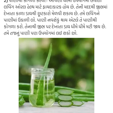
2)
પાણીથી કોગળા કરવા:-
આપણાં ઘરમાં ઉપયોગમાં લેવાતી
લવિંગ ઓરલ હેલ્થ માટે ફાયદાકારક હોય છે. તેની મદદથી જીભમાં
દેખાતા કાળા ડાઘથી છૂટકારો મેળવી શકાય છે. તમે લવિંગને
પાણીમાં ઉકાળી લો. પાણી નવશેકું થાય એટલે તે પાણીથી
કોગળા કરો. તેનાથી જીભ પર દેખાતા ડાઘ ધીમે ધીમે મટી જાય છે.
તમે તજનું પાણી પણ ઉપયોગમાં લઈ શકો છો.