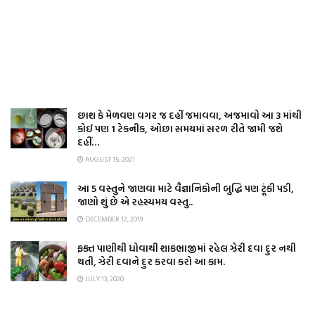
છાશ કે મેળવણ વગર જ દહીં જમાવવા, અજમાવો આ 3 માંથી
કોઈ પણ 1 ટેકનીક, ઓછા સમયમાં સરળ રીતે જામી જશે
દહીં…
AUGUST 15, 2021
આ 5 વસ્તુને જાણવા માટે વૈજ્ઞાનિકોની બુદ્ધિ પણ ટૂંકી પડી,
જાણો શું છે એ રહસ્યમય વસ્તુ..
DECEMBER 12, 2019
ફક્ત પાણીથી ધોવાથી શાકભાજીમાં રહેલ ઝેરી દવા દુર નથી
થતી, ઝેરી દવાને દુર કરવા કરો આ કામ.
JULY 13, 2020