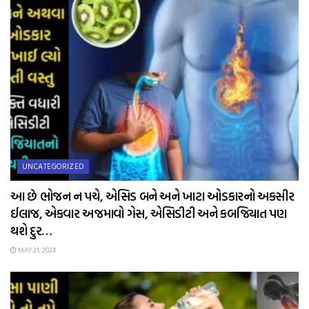
UNCATEGORIZED
આ છે ભોજન ન પચે, એસિડ બને અને ખાટા ઓડકારનો અકસીર
ઈલાજ, એકવાર અજમાવો ગેસ, એસિડીટી અને કબજિયાત પણ
થશે દુર…
MAY 21, 2024