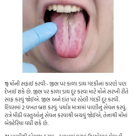
1)
મોંની સફાઈ કરવી:-
જીભ પર કાળા ડાઘ ગંદકીના કારણે પણ
દેખાઈ શકે છે. જીભ પર કાળા ડાઘ દૂર કરવા માટે મોંને સરખી રીતે
સાફ કરવું જોઈએ. જીભ અને દાંત પર રહેલી ગંદકી દૂર કરવી.
દિવસમાં 2 વખત બ્રશ કરવું. પર્યાપ્ત માત્રામાં પાણીનું સેવન કરવું.
રાત્રે મીઠી વસ્તુઓનું સેવન કરવાથી બચવું જોઈએ, તેનાથી મોંમાં
બેક્ટેરિયા વધી શકે છે.