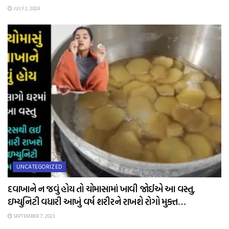
JULY 2, 2024
UNCATEGORIZED
દવાખાને ન જવું હોય તો ચોમાસામાં ખાવી જોઈએ આ વસ્તુ,
ઇમ્યુનિટી વધારી આખું વર્ષ શરીરને રાખશે રોગો મુક્ત…
SEPTEMBER 7, 2023