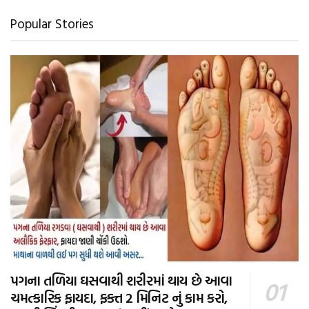
Popular Stories
પગના તળિયા ઘસવાથી શરીરમાં થાય છે આવા
ચમત્કારિક ફાયદા, ફક્ત 2 મિનિટ નું કામ કરો,