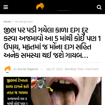
Home
Uncategorized
જીભ પર પડી ગયેલા કાળા દાગ દુર
કરવા અજમાવો આ 5 માંથી કોઈ પણ 1
ઉપાય, મફતમાં જ મોંના દાગ સહિત
અનેક સમસ્યા થઈ જશે ગાયબ…
by
Social Gujarati
July 27, 2022
Reading Time: 1 min read