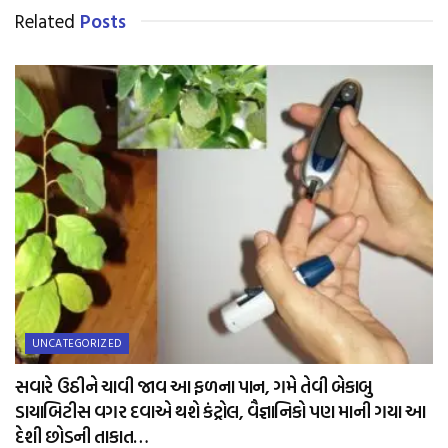
Related
Posts
UNCATEGORIZED
સવારે ઉઠીને ચાવી જાવ આ ફળના પાન, ગમે તેવી બેકાબુ
ડાયાબિટીસ વગર દવાએ થશે કંટ્રોલ, વૈજ્ઞાનિકો પણ માની ગયા આ
દેશી છોડની તાકાત…