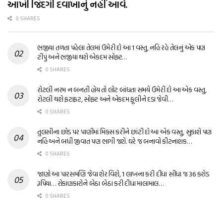
આખી જિંદગી દવાખાનું નહીં આવે.
0 SHARES
ભજીયા તળતા પહેલા તેલમાં ઉમેરી દો આ 1 વસ્તુ, નહિ રહે તેલનું એક પણ
ટીપું અને ભજીયા થશે એકદમ સોફ્ટ…
0 SHARES
રોટલી નરમ ન બનતી હોય તો લોટ બાંધતા સમયે ઉમેરી દો આ એક વસ્તુ,
રોટલી થશે ફટાફટ, સોફ્ટ અને એકદમ ફૂલીને દડા જેવી…
0 SHARES
તુલસીના છોડ પર પાણીમાં મિક્સ કરીને છાંટી દો આ એક વસ્તુ, સુકાશે પણ
નહિ અને બધી જીવાત પણ ભાગી જશે. ઘરે જ બનાવો કીટનાશક…
0 SHARES
જાણો આ પારસમણિ જેવા શેર વિશે, 1 લાખના કરી દીધા સીધા જ 36 કરોડ
રૂપિયા… રોકાણકારોને બેઠા બેઠા કરી દીધા માલામાલ…
0 SHARES