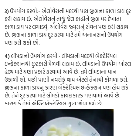
3)
ઉપયોગ કરવો:-
એલોવેરાની મદદથી પણ જીભના કાળા ડાઘ દૂર
કરી શકાય છે. એલોવેરાનું તાજું જેલ કાઢીને જીભ પર દેખાતા
કાળા ડાઘ પર લગાડવું. એલોવેરા જ્યુસનું સેવન પણ કરી શકાય
છે. જીભના કાળા ડાઘ દૂર કરવા માટે તમે અનાનસનો ઉપયોગ
પણ કરી શકો છો.
4)
લીમડાનો ઉપયોગ કરવો:-
લીમડાની મદદથી બેક્ટેરિયલ
ઇન્ફેક્શનથી છુટકારો મેળવી શકાય છે. લીમડાનો ઉપયોગ ઓરલ
હેલ્થ માટે ઘણા પ્રકારે કરવામાં આવે છે. તમે લીમડાના પાન
ઉકાળી લો. પછી પાણી નવશેકું થાય એટલે તેનાથી કોગળા કરો.
જીભના કાળા ડાઘનું કારણ બેક્ટેરિયલ ઇન્ફેક્શન પણ હોય શકે
છે. તેને દૂર કરવા માટે લીમડો ફાયદાકારક ગણવામાં આવે છે.
કારણ કે તેમાં એન્ટિ બેક્ટેરિયલ ગુણ જોવા મળે છે.