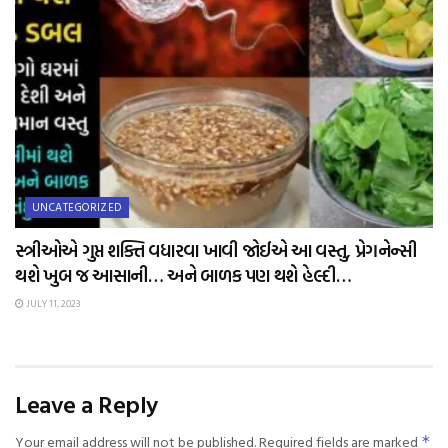
UNCATEGORIZED
સ્ત્રીઓએ ગુપ્ત શક્તિ વધારવા ખાવી જોઈએ આ વસ્તુ, પ્રેગનેન્સી
થશે ખુબ જ આસાની… અને બાળક પણ થશે હેલ્દી…
JULY 11, 2023
Leave a Reply
Your email address will not be published.
Required fields are marked
*