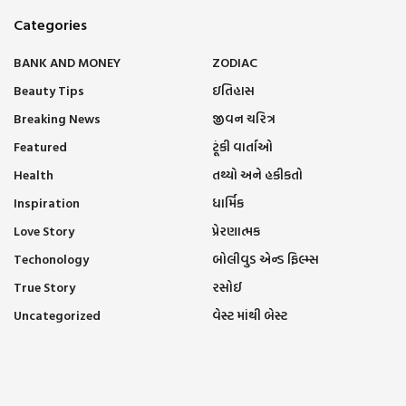
Categories
BANK AND MONEY
ZODIAC
Beauty Tips
ઇતિહાસ
Breaking News
જીવન ચરિત્ર
Featured
ટૂંકી વાર્તાઓ
Health
તથ્યો અને હકીકતો
Inspiration
ધાર્મિક
Love Story
પ્રેરણાત્મક
Techonology
બોલીવુડ એન્ડ ફિલ્મ્સ
True Story
રસોઈ
Uncategorized
વેસ્ટ માંથી બેસ્ટ