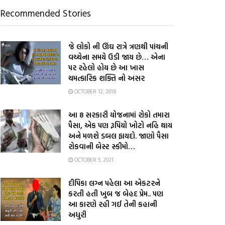
Recommended Stories
જે લોકો ની ઊંઘ રાત્રે ત્રણથી પાંચની
વચ્ચેના સમયે ઉડી જાય છે… એના
પર રહેલો હોય છે આ ખાસ
ચમત્કારિક શક્તિ નો અસર
OCTOBER 12, 2018
આ 8 સરકારી યોજનામાં રોકો તમારા
પૈસા, એક પણ રૂપિયો ખોટો નહિ થાય
અને મળશે ડબલ ફાયદો. જાણો પૈસા
રોકવાની બેસ્ટ સ્કીમો…
OCTOBER 5, 2021
દીપિકા લગ્ન પહેલા આ એકટરને
કરતી હતી ખુબ જ બેહદ પ્રેમ.. પણ
આ કારણે રહી ગઈ તેની કહાની
અધુરી