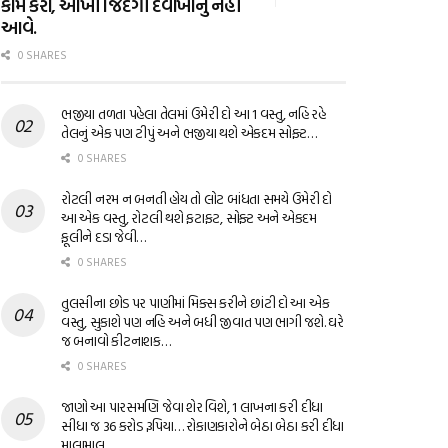
કામ કરો, આખી જિંદગી દવાખાનું નહીં
આવે.
0 SHARES
ભજીયા તળતા પહેલા તેલમાં ઉમેરી દો આ 1 વસ્તુ, નહિ રહે
તેલનું એક પણ ટીપું અને ભજીયા થશે એકદમ સોફ્ટ…
0 SHARES
રોટલી નરમ ન બનતી હોય તો લોટ બાંધતા સમયે ઉમેરી દો
આ એક વસ્તુ, રોટલી થશે ફટાફટ, સોફ્ટ અને એકદમ
ફૂલીને દડા જેવી…
0 SHARES
તુલસીના છોડ પર પાણીમાં મિક્સ કરીને છાંટી દો આ એક
વસ્તુ, સુકાશે પણ નહિ અને બધી જીવાત પણ ભાગી જશે. ઘરે
જ બનાવો કીટનાશક…
0 SHARES
જાણો આ પારસમણિ જેવા શેર વિશે, 1 લાખના કરી દીધા
સીધા જ 36 કરોડ રૂપિયા… રોકાણકારોને બેઠા બેઠા કરી દીધા
માલામાલ…