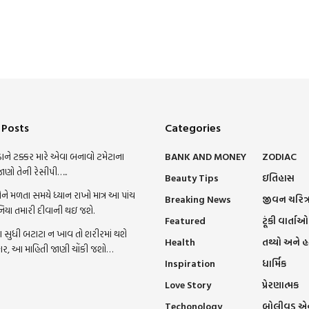
 Posts
Categories
ાને ટક્કર મારે એવા બનાવો ટમેટાના
BANK AND MONEY
ZODIAC
જાણો તેની રેસીપી…..
Beauty Tips
ઇતિહાસ
ને મળતા સમયે ધ્યાન રાખો માત્ર આ પાંચ
Breaking News
જીવન ચરિત્
નિયા તમારી દીવાની થઇ જશે.
Featured
ટૂંકી વાર્તાઓ
સુધી બટાટા ન ખાવ તો શરીરમાં થશે
Health
તથ્યો અને 
ાર, આ માહિતી જાણી ચોંકી જશો…
Inspiration
ધાર્મિક
Love Story
પ્રેરણાત્મક
Techonology
બોલીવુડ એન્