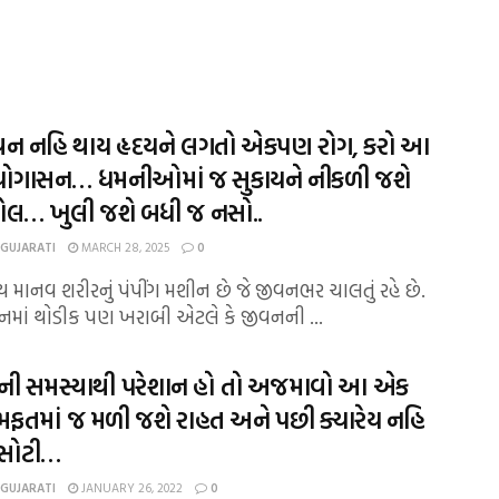
 નહિ થાય હૃદયને લગતો એકપણ રોગ, કરો આ
ોગાસન… ધમનીઓમાં જ સુકાયને નીકળી જશે
ટ્રોલ… ખુલી જશે બધી જ નસો..
 GUJARATI
MARCH 28, 2025
0
ૃદય માનવ શરીરનું પંપીંગ મશીન છે જે જીવનભર ચાલતું રહે છે.
માં થોડીક પણ ખરાબી એટલે કે જીવનની ...
ીની સમસ્યાથી પરેશાન હો તો અજમાવો આ એક
 મફતમાં જ મળી જશે રાહત અને પછી ક્યારેય નહિ
ેસોટી…
 GUJARATI
JANUARY 26, 2022
0