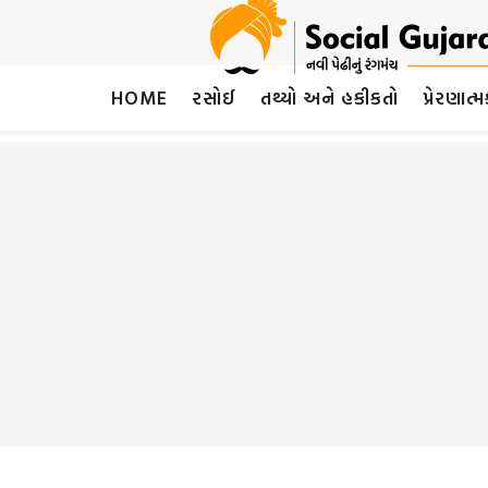
HOME
રસોઈ
તથ્યો અને હકીકતો
પ્રેરણાત્