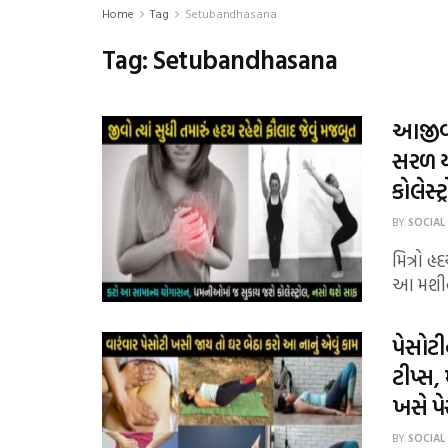
Home
Tag
Setubandhasana
Tag:
Setubandhasana
આજીવન
સરળ ય
કોલેસ્
BY
SOCIAL
મિત્રો હ
આ મશીન
પેસોટ
ટીપ્સ,
ખસે પ
BY
SOCIAL