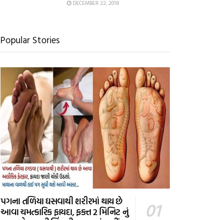
DECEMBER 22, 2018
Popular Stories
પગના તળિયા ઘસવાથી શરીરમાં થાય છે
આવા ચમત્કારિક ફાયદા, ફક્ત 2 મિનિટ નું