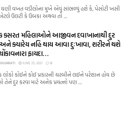
મે ઘણી વખત વડીલોના મુખે એવું સાંભળ્યું હશે કે, પેસોટી ખસી
એટલે ઉલટી કે ઉબકા અથવા તો ...
 કસરત મહિલાઓને આજીવન દવાખાનાથી દુર
અને ક્યારેય નહિ થાય આવા દુઃખાવા, શરીરને થશે
ોંકાવનારા ફાયદા…
 GUJARATI
JUNE 25, 2021
0
દરેક લોકો કોઈને કોઈ પ્રકારની ચરબીને લઈને પરેશાન હોય છે
તેને દુર કરવા માટે અનેક પ્રયત્નો પણ ...