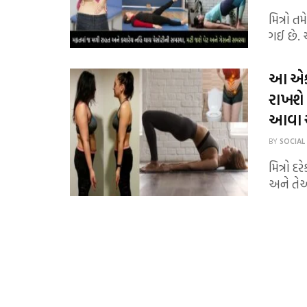
મિત્રો ત
ગઈ છે. 
આ એક
રાખશે 
આવા ચ
BY
SOCIAL
મિત્રો 
અને તેઓ 