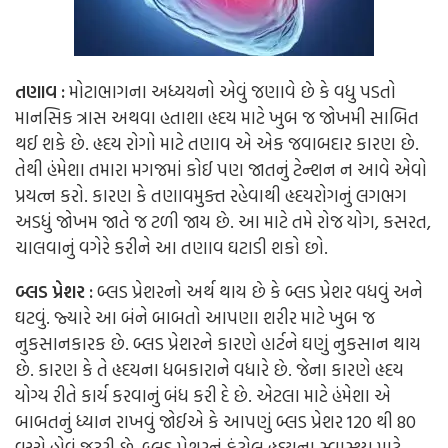
તણાવ :
મોટાભાગના અધ્યયનો એવું જણાવે છે કે વધુ પડતો
માનસિક ત્રાસ અથવા હતાશા હૃદય માટે ખુબ જ જોખમી સાબિત
થઈ શકે છે. હૃદય રોગો માટે તણાવ એ એક જવાબદાર કારણ છે.
તેથી હંમેશા તમારા મગજમાં કોઈ પણ જાતનું ટેન્શન ન આવે એવો
પ્રયત્ન કરો. કારણ કે તણાવમુક્ત રહેવાથી હૃદયરોગનું લગભગ
અડધું જોખમ જાતે જ ટળી જાય છે. આ માટે તમે રોજ યોગ, કસરત,
ચાલવાનું વગેરે કરીને આ તણાવ ઘટાડી શકો છો.
બ્લડ પ્રેશર :
બ્લડ પ્રેશરનો અર્થ થાય છે કે બ્લડ પ્રેશર વધવું અને
ઘટવું. જ્યારે આ બંને બાબતો આપણા શરીર માટે ખુબ જ
નુકસાનકારક છે. બ્લડ પ્રેશરને કારણે હાર્ટને ઘણું નુકસાન થાય
છે. કારણ કે તે હૃદયના ધબકારાને વધારે છે. જેના કારણે હૃદય
યોગ્ય રીતે કાર્ય કરવાનું બંધ કરી દે છે. એટલા માટે હંમેશા એ
બાબતનું ધ્યાન રાખવું જોઈએ કે આપણું બ્લડ પ્રેશર 120 થી 80
વચ્ચે હોવું જરૂરી છે. બ્લડ પ્રેશરનું કંટ્રોલ હૃદયના સ્વાસ્થ્ય માટે