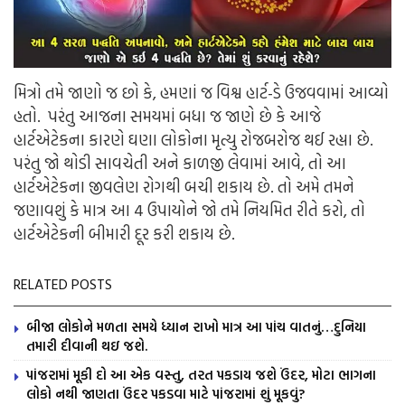
મિત્રો તમે જાણો જ છો કે, હમણાં જ વિશ્વ હાર્ટ-ડે ઉજવવામાં આવ્યો
હતો. પરંતુ આજના સમયમાં બધા જ જાણે છે કે આજે
હાર્ટએટેકના કારણે ઘણા લોકોના મૃત્યુ રોજબરોજ થઈ રહ્યા છે.
પરંતુ જો થોડી સાવચેતી અને કાળજી લેવામાં આવે, તો આ
હાર્ટએટેકના જીવલેણ રોગથી બચી શકાય છે. તો અમે તમને
જણાવશું કે માત્ર આ 4 ઉપાયોને જો તમે નિયમિત રીતે કરો, તો
હાર્ટએટેકની બીમારી દૂર કરી શકાય છે.
RELATED POSTS
બીજા લોકોને મળતા સમયે ધ્યાન રાખો માત્ર આ પાંચ વાતનું…દુનિયા
તમારી દીવાની થઇ જશે.
પાંજરામાં મૂકી દો આ એક વસ્તુ, તરત પકડાય જશે ઉંદર, મોટા ભાગના
લોકો નથી જાણતા ઉંદર પકડવા માટે પાંજરામાં શું મૂકવું?