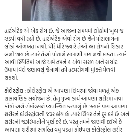
હાર્ટએટેક એ એક રોગ છે. જે આજના સમયમાં લોકોમાં ખુબ જ
ઝડપી વધી રહ્યો છે. હાર્ટએટેક એવો રોગ છે જેને મોટાભાગના
લોકો ઓળખતા નથી. ધીરે ધીરે જ્યારે તેઓ આ રોગનો શિકાર
બની જાય છે ત્યારે તેઓ પોતાને સંભાળી પણ નથી શકતા. ત્યારે
આવી સ્થિતિમાં આજે અમે તમને 4 એવા સરળ અને સચોટ
ઉપાય વિશે જણાવશું જેનાથી તમે હૃદયરોગથી મુક્તિ મેળવી
શકશો.
કોલેસ્ટ્રોલ :
કોલેસ્ટ્રોલ એ આપણા લિવરમાં જોવા મળતું એક
રાસાયણિક સંયોજન છે. તેનું મુખ્ય કાર્ય આપણા શરીરમાં નવા
કોષો અને હોર્મોન્સને વ્યવસ્થિત કરવાનું છે. જ્યારે પણ આપણા
શરીરને કોલેસ્ટ્રોલની જરૂર હોય છે ત્યારે લિવર તેને દૂર કરે છે અને
શરીરની જરૂરિયાતોને પૂર્ણ કરે છે. પરંતુ તમને જાણવી દઈએ કે
આપણા શરીરમાં સંગ્રહિત વધુ પડતાં કોઈપણ કોલેસ્ટ્રોલ શરીર