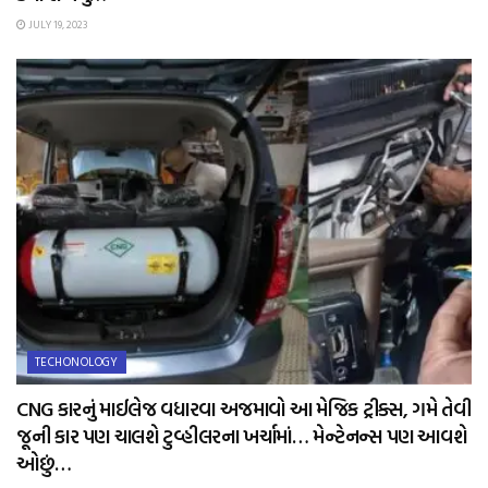
JULY 19, 2023
TECHONOLOGY
CNG કારનું માઈલેજ વધારવા અજમાવો આ મેજિક ટ્રીક્સ, ગમે તેવી
જૂની કાર પણ ચાલશે ટુવ્હીલરના ખર્ચામાં… મેન્ટેનન્સ પણ આવશે
ઓછું…