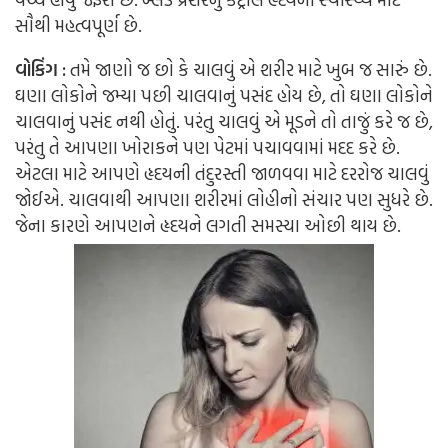
સૌથી મહત્વપૂર્ણ છે.
વોકિંગ :
તમે જાણો જ છો કે ચાલવું એ શરીર માટે ખુબ જ સારું છે.
ઘણા લોકોને જમ્યા પછી ચાલવાનું પસંદ હોય છે, તો ઘણા લોકોને
ચાલવાનું પસંદ નથી હોતું. પરંતુ ચાલવું એ મૂડને તો તાજું કરે જ છે,
પરંતુ તે આપણા ખોરાકને પણ પેટમાં પચાવવામાં મદદ કરે છે.
એટલા માટે આપણે હૃદયની તંદુરસ્તી જાળવવા માટે દરરોજ ચાલવું
જોઈએ. ચાલવાથી આપણા શરીરમાં લોહીનો સંચાર પણ સુધરે છે.
જેના કારણે આપણને હૃદયને લગતી સમસ્યા ઓછી થાય છે.