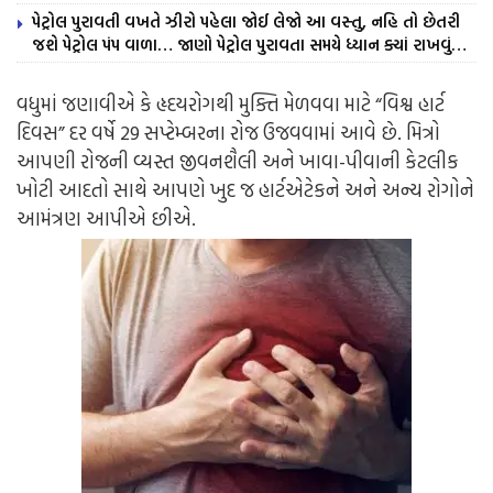
પેટ્રોલ પુરાવતી વખતે ઝીરો પહેલા જોઈ લેજો આ વસ્તુ, નહિ તો છેતરી
જશે પેટ્રોલ પંપ વાળા… જાણો પેટ્રોલ પુરાવતા સમયે ધ્યાન ક્યાં રાખવું…
વધુમાં જણાવીએ કે હૃદયરોગથી મુક્તિ મેળવવા માટે “વિશ્વ હાર્ટ
દિવસ” દર વર્ષે 29 સપ્ટેમ્બરના રોજ ઉજવવામાં આવે છે. મિત્રો
આપણી રોજની વ્યસ્ત જીવનશૈલી અને ખાવા-પીવાની કેટલીક
ખોટી આદતો સાથે આપણે ખુદ જ હાર્ટએટેકને અને અન્ય રોગોને
આમંત્રણ આપીએ છીએ.