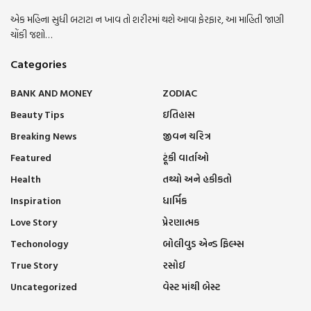
એક મહિના સુધી બટાટા ન ખાવ તો શરીરમાં થશે આવા ફેરફાર, આ માહિતી જાણી
ચોંકી જશો…
Categories
BANK AND MONEY
ZODIAC
Beauty Tips
ઇતિહાસ
Breaking News
જીવન ચરિત્ર
Featured
ટૂંકી વાર્તાઓ
Health
તથ્યો અને હકીકતો
Inspiration
ધાર્મિક
Love Story
પ્રેરણાત્મક
Techonology
બોલીવુડ એન્ડ ફિલ્મ્સ
True Story
રસોઈ
Uncategorized
વેસ્ટ માંથી બેસ્ટ