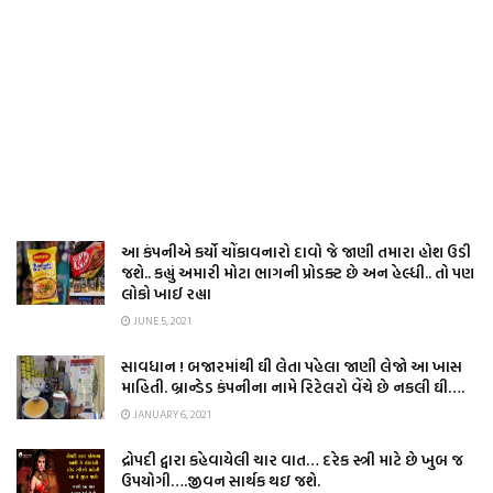
આ કંપનીએ કર્યો ચોંકાવનારો દાવો જે જાણી તમારા હોશ ઉડી
જશે.. કહ્યું અમારી મોટા ભાગની પ્રોડક્ટ છે અન હેલ્ધી.. તો પણ
લોકો ખાઈ રહ્યા
JUNE 5, 2021
સાવધાન ! બજારમાંથી ઘી લેતા પહેલા જાણી લેજો આ ખાસ
માહિતી. બ્રાન્ડેડ કંપનીના નામે રિટેલરો વેંચે છે નકલી ઘી….
JANUARY 6, 2021
દ્રોપદી દ્વારા કહેવાયેલી ચાર વાત… દરેક સ્ત્રી માટે છે ખુબ જ
ઉપયોગી….જીવન સાર્થક થઇ જશે.