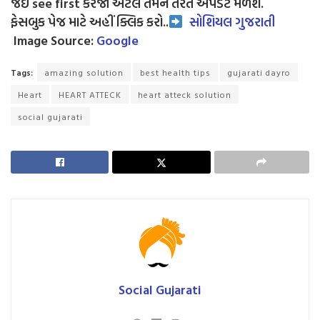
જઈ see first કરજો એટલે તમને તરત અપડેટ મળશે.
ફેસબુક પેજ માટે અહીં ક્લિક કરો..
સોશિયલ ગુજરાતી
Image Source:
Google
Tags:
amazing solution
best health tips
gujarati dayro
Heart
HEART ATTECK
heart atteck solution
social gujarati
Social Gujarati