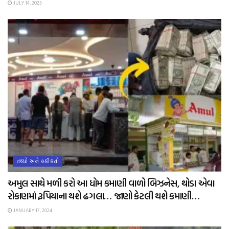
JULY 14, 2023
તથ્યો અને હકીકતો
અમુલ સાથે મળી કરો આ ધોમ કમાણી વાળો બિઝનેસ, થોડા એવા
રોકાણમાં રૂપિયાના થશે ઢગલા… જાણો કેટલી થશે કમાણી…
JANUARY 17, 2024