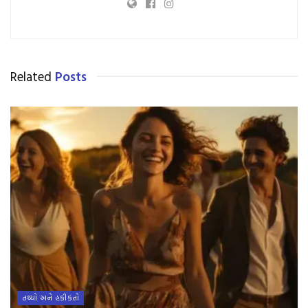
Related
Posts
તથ્યો અને હકીકતો