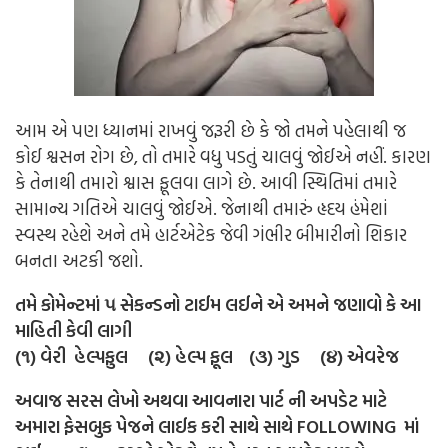
આમ એ પણ ધ્યાનમાં રાખવું જરૂરી છે કે જો તમને પહેલાથી જ
કોઈ શ્વસન રોગ છે, તો તમારે વધુ પડતું ચાલવું જોઈએ નહીં. કારણ
કે તેનાથી તમારો શ્વાસ ફૂલવા લાગે છે. આવી સ્થિતિમાં તમારે
સામાન્ય ગતિએ ચાલવું જોઈએ. જેનાથી તમારું હૃદય હંમેશાં
સ્વસ્થ રહેશે અને તમે હાર્ટએટેક જેવી ગંભીર બીમારીનો શિકાર
બનતા અટકી જશો.
તમે કોમેન્ટમાં ૫ સેકન્ડનો ટાઈમ લઈને એ અમને જણાવો કે આ
માહિતી કેવી લાગી
(૧) વેરી હેલ્પફુલ (૨) હેલ્પ ફૂલ (૩) ગુડ (૪) એવરેજ
અવાજ સરસ લેખો અથવા આવનારા પાર્ટ ની અપડેટ માટે
અમારા ફેસબુક પેજને લાઈક કરી સાથે સાથે FOLLOWING માં