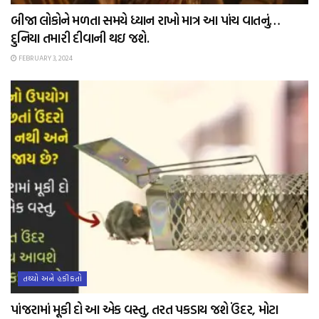
બીજા લોકોને મળતા સમયે ધ્યાન રાખો માત્ર આ પાંચ વાતનું…
દુનિયા તમારી દીવાની થઇ જશે.
FEBRUARY 3, 2024
તથ્યો અને હકીકતો
પાંજરામાં મૂકી દો આ એક વસ્તુ, તરત પકડાય જશે ઉંદર, મોટા