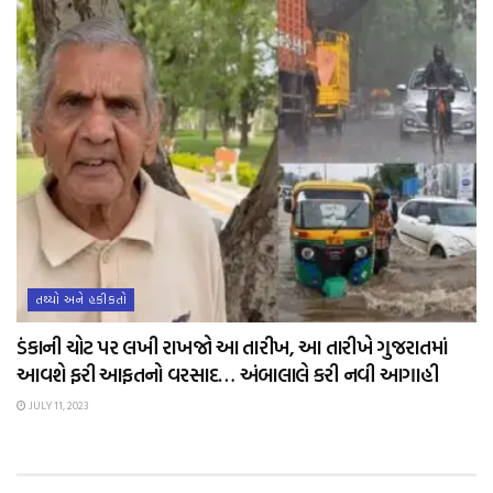
તથ્યો અને હકીકતો
ડંકાની ચોટ પર લખી રાખજો આ તારીખ, આ તારીખે ગુજરાતમાં
આવશે ફરી આફતનો વરસાદ… અંબાલાલે કરી નવી આગાહી
JULY 11, 2023