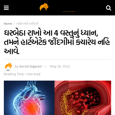
Home
તથ્યો અને હકીકતો
ઘરબેઠા રાખો આ 4 વસ્તુનું ધ્યાન,
તમને હાર્ટએટેક જીંદગીમાં ક્યારેય નહિ
આવે.
by
Social Gujarati
May 28, 2022
Reading Time: 1 min read