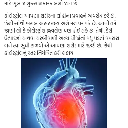
માટે ખુબ જ નુકસાનકારક બની જાય છે.
કોલેસ્ટ્રોલ આપણા શરીરના લોહીના પ્રવાહને અવરોધ કરે છે.
જેની સૌથી ખરાબ અસર હૃદય અને મન પર પડે છે. આથી તમે
જાણી લો કે કોલેસ્ટ્રોલ જીવલેણ પણ હોઈ શકે છે. તેથી, ડેરી
ઉત્પાદનો અથવા ચરબીવાળી અન્ય ચીજોનો વધુ પડતો વપરાશ
બને ત્યાં સુધી ટાળવો એ આપણા શરીર માટે જરૂરી છે. જેથી
કોલેસ્ટ્રોલનું સ્તર નિયંત્રિત કરી શકાય.