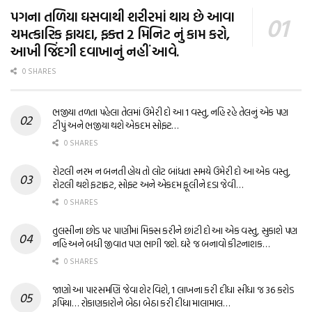
પગના તળિયા ઘસવાથી શરીરમાં થાય છે આવા
ચમત્કારિક ફાયદા, ફક્ત 2 મિનિટ નું કામ કરો,
આખી જિંદગી દવાખાનું નહીં આવે.
0 SHARES
ભજીયા તળતા પહેલા તેલમાં ઉમેરી દો આ 1 વસ્તુ, નહિ રહે તેલનું એક પણ
ટીપું અને ભજીયા થશે એકદમ સોફ્ટ…
0 SHARES
રોટલી નરમ ન બનતી હોય તો લોટ બાંધતા સમયે ઉમેરી દો આ એક વસ્તુ,
રોટલી થશે ફટાફટ, સોફ્ટ અને એકદમ ફૂલીને દડા જેવી…
0 SHARES
તુલસીના છોડ પર પાણીમાં મિક્સ કરીને છાંટી દો આ એક વસ્તુ, સુકાશે પણ
નહિ અને બધી જીવાત પણ ભાગી જશે. ઘરે જ બનાવો કીટનાશક…
0 SHARES
જાણો આ પારસમણિ જેવા શેર વિશે, 1 લાખના કરી દીધા સીધા જ 36 કરોડ
રૂપિયા… રોકાણકારોને બેઠા બેઠા કરી દીધા માલામાલ…