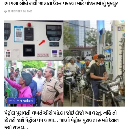
ભાગના લોકો નથી જાણતા ઉંદર પકડવા માટે પાંજરામાં શું મૂકવું?
SEPTEMBER 26, 2023
તથ્યો અને હકીકતો
પેટ્રોલ પુરાવતી વખતે ઝીરો પહેલા જોઈ લેજો આ વસ્તુ, નહિ તો
છેતરી જશે પેટ્રોલ પંપ વાળા… જાણો પેટ્રોલ પુરાવતા સમયે ધ્યાન
ક્યાં રાખવું…