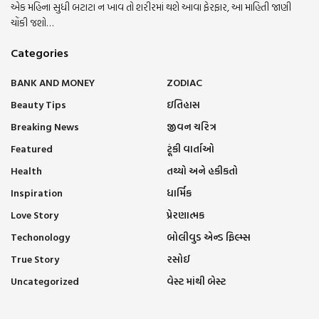
એક મહિના સુધી બટાટા ન ખાવ તો શરીરમાં થશે આવા ફેરફાર, આ માહિતી જાણી
ચોંકી જશો…
Categories
BANK AND MONEY
ZODIAC
Beauty Tips
ઇતિહાસ
Breaking News
જીવન ચરિત્ર
Featured
ટૂંકી વાર્તાઓ
Health
તથ્યો અને હકીકતો
Inspiration
ધાર્મિક
Love Story
પ્રેરણાત્મક
Techonology
બોલીવુડ એન્ડ ફિલ્મ્સ
True Story
રસોઈ
Uncategorized
વેસ્ટ માંથી બેસ્ટ