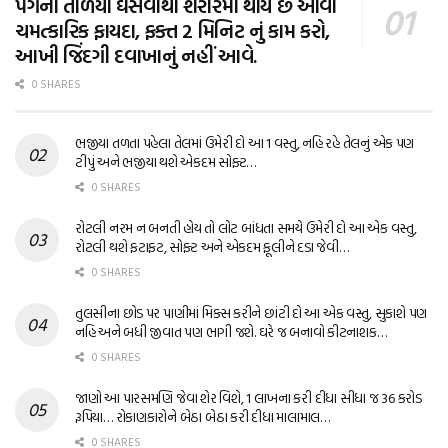
પગના તળિયા ઘસવાથી શરીરમાં થાય છે આવા
ચમત્કારિક ફાયદા, ફક્ત 2 મિનિટ નું કામ કરો,
આખી જિંદગી દવાખાનું નહીં આવે.
0 SHARES
ભજીયા તળતા પહેલા તેલમાં ઉમેરી દો આ 1 વસ્તુ, નહિ રહે તેલનું એક પણ
ટીપું અને ભજીયા થશે એકદમ સોફ્ટ…
0 SHARES
રોટલી નરમ ન બનતી હોય તો લોટ બાંધતા સમયે ઉમેરી દો આ એક વસ્તુ,
રોટલી થશે ફટાફટ, સોફ્ટ અને એકદમ ફૂલીને દડા જેવી…
0 SHARES
તુલસીના છોડ પર પાણીમાં મિક્સ કરીને છાંટી દો આ એક વસ્તુ, સુકાશે પણ
નહિ અને બધી જીવાત પણ ભાગી જશે. ઘરે જ બનાવો કીટનાશક…
0 SHARES
જાણો આ પારસમણિ જેવા શેર વિશે, 1 લાખના કરી દીધા સીધા જ 36 કરોડ
રૂપિયા… રોકાણકારોને બેઠા બેઠા કરી દીધા માલામાલ…
0 SHARES