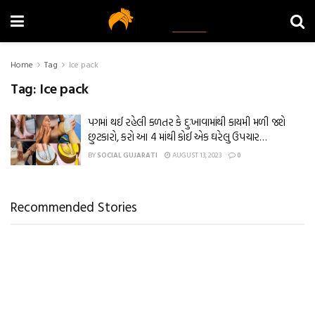
Home
Tag
Ice pack
Tag:
Ice pack
પગમાં થઈ રહેલી કળતર કે દુઃખાવામાંથી કાયમી મળી જશે
છુટકારો, કરો આ 4 માંથી કોઈ એક ઘરેલુ ઉપચાર…
BY
SOCIAL GUJARATI
AUGUST 13, 2023
0
Recommended Stories