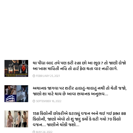
ચા પીધા બાદ તમે પણ કરી રહ્યા છો આ ભૂલ ? તો જાણી લેજો
આ ખાસ માહિતી નહિ તો હાર્ટ ફેલ થતા વાર નહીં લાગે.
FEBRUARY 25, 2021
અચાનક જાગવા પર શરીર હાલતું-ચાલતું નથી તો ચેતી જજો,
જાણો શા માટે થાય છે આવા ભયાનક અનુભવ…
SEPTEMBER 16, 2022
158 કિલોની છોકરીએ ઘટાડ્યું વજન અને થઈ ગઈ ફક્ત 88
કિલોની, જાણો એવો તો શું જાદુ કર્યો કે ઘટી ગયો 70 કિલો
વજન… જાણીને ચોંકી જશો…
MAY 24, 2022