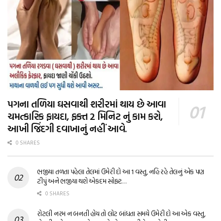
પગના તળિયા ઘસવાથી શરીરમાં થાય છે આવા
ચમત્કારિક ફાયદા, ફક્ત 2 મિનિટ નું કામ કરો,
આખી જિંદગી દવાખાનું નહીં આવે.
0 SHARES
ભજીયા તળતા પહેલા તેલમાં ઉમેરી દો આ 1 વસ્તુ, નહિ રહે તેલનું એક પણ
ટીપું અને ભજીયા થશે એકદમ સોફ્ટ…
0 SHARES
રોટલી નરમ ન બનતી હોય તો લોટ બાંધતા સમયે ઉમેરી દો આ એક વસ્તુ,