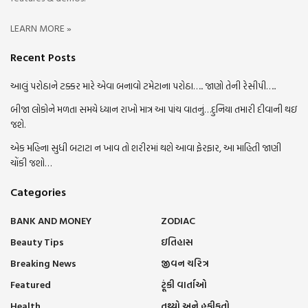
LEARN MORE »
Recent Posts
આલું પરોઠાને ટક્કર મારે એવા બનાવો ટમેટાના પરોઠા….. જાણો તેની રેસીપી…..
બીજા લોકોને મળતા સમયે ધ્યાન રાખો માત્ર આ પાંચ વાતનું…દુનિયા તમારી દીવાની થઇ
જશે.
એક મહિના સુધી બટાટા ન ખાવ તો શરીરમાં થશે આવા ફેરફાર, આ માહિતી જાણી
ચોંકી જશો…
Categories
BANK AND MONEY
ZODIAC
Beauty Tips
ઇતિહાસ
Breaking News
જીવન ચરિત્ર
Featured
ટૂંકી વાર્તાઓ
Health
તથ્યો અને હકીકતો