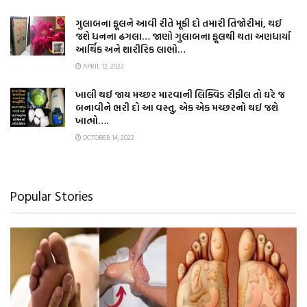
ગુલાબના ફૂલને આવી રીતે મૂકી દો તમારી તિજોરીમાં, થઈ
જશે ધનના ઢગલા… જાણો ગુલાબના ફૂલથી થતા અણધાર્યા
આર્થિક અને શારીરિક લાભો…
APRIL 12, 2022
ખાલી થઈ જાય મચ્છર મારવાની લિક્વિડ રીફીલ તો ઘરે જ
બનાવીને ભરી દો આ વસ્તુ, એક એક મચ્છરનો થઈ જશે
ખાત્મો….
OCTOBER 14, 2022
Popular Stories