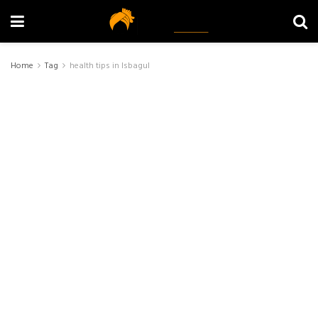
Home
Tag
health tips in Isbagul