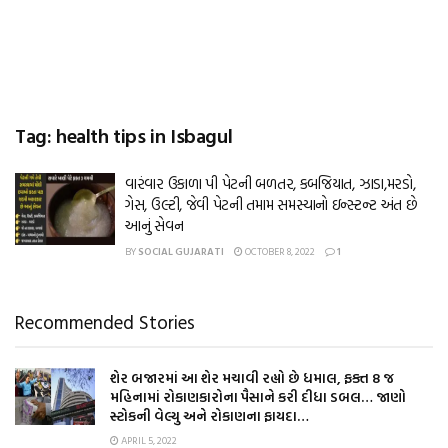
Tag:
health tips in Isbagul
વારંવાર ઉકાળા પી પેટની બળતર, કબજિયાત, ઝાડા,મરડો,
ગેસ, ઉલ્ટી, જેવી પેટની તમામ સમસ્યાનો ઇન્સ્ટન્ટ અંત છે
આનું સેવન
BY
SOCIAL GUJARATI
OCTOBER 8, 2022
1
Recommended Stories
શેર બજારમાં આ શેર મચાવી રહ્યો છે ધમાલ, ફક્ત 8 જ
મહિનામાં રોકાણકારોના પૈસાને કરી દીધા ડબલ… જાણો
સ્ટોકની વેલ્યુ અને રોકાણના ફાયદા…
APRIL 5, 2022