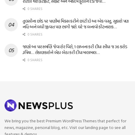
રોટલી થશે ફટાફટ, સોફ્ટ અને એકદમ ફૂલીને દડા જેવી…
0 SHARES
તુલસીના છોડ પર પાણીમાં મિક્સ કરીને છાંટી દો આ એક વસ્તુ, સુકાશે પણ
નહિ અને બધી જીવાત પણ ભાગી જશે. ઘરે જ બનાવો કીટનાશક…
0 SHARES
જાણો આ પારસમણિ જેવા શેર વિશે, 1 લાખના કરી દીધા સીધા જ 36 કરોડ
રૂપિયા… રોકાણકારોને બેઠા બેઠા કરી દીધા માલામાલ…
0 SHARES
We bring you the best Premium WordPress Themes that perfect for
news, magazine, personal blog, etc. Visit our landing page to see all
features & demos.