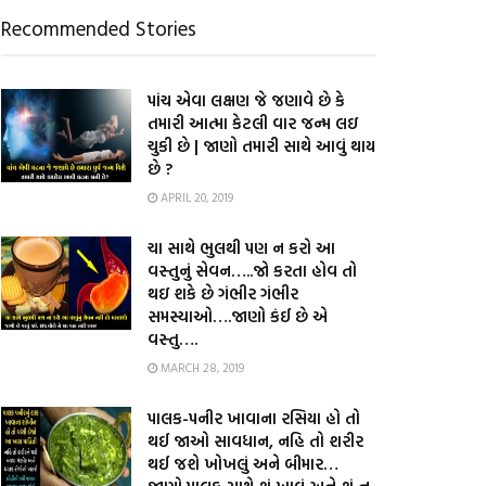
Recommended Stories
પાંચ એવા લક્ષણ જે જણાવે છે કે
તમારી આત્મા કેટલી વાર જન્મ લઇ
ચુકી છે | જાણો તમારી સાથે આવું થાય
છે ?
APRIL 20, 2019
ચા સાથે ભુલથી પણ ન કરો આ
વસ્તુનું સેવન…..જો કરતા હોવ તો
થઇ શકે છે ગંભીર ગંભીર
સમસ્યાઓ….જાણો કંઈ છે એ
વસ્તુ….
MARCH 28, 2019
પાલક-પનીર ખાવાના રસિયા હો તો
થઈ જાઓ સાવધાન, નહિ તો શરીર
થઈ જશે ખોખલું અને બીમાર…