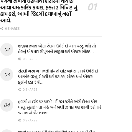
પગના તળિયા ઘસવાથી શરીરમાં થાય છે
આવા ચમત્કારિક ફાયદા, ફક્ત 2 મિનિટ નું
કામ કરો, આખી જિંદગી દવાખાનું નહીં
આવે.
0 SHARES
ભજીયા તળતા પહેલા તેલમાં ઉમેરી દો આ 1 વસ્તુ, નહિ રહે
તેલનું એક પણ ટીપું અને ભજીયા થશે એકદમ સોફ્ટ…
0 SHARES
રોટલી નરમ ન બનતી હોય તો લોટ બાંધતા સમયે ઉમેરી દો
આ એક વસ્તુ, રોટલી થશે ફટાફટ, સોફ્ટ અને એકદમ
ફૂલીને દડા જેવી…
0 SHARES
તુલસીના છોડ પર પાણીમાં મિક્સ કરીને છાંટી દો આ એક
વસ્તુ, સુકાશે પણ નહિ અને બધી જીવાત પણ ભાગી જશે. ઘરે
જ બનાવો કીટનાશક…
0 SHARES