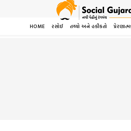
HOME
રસોઈ
તથ્યો અને હકીકતો
પ્રેરણાત્