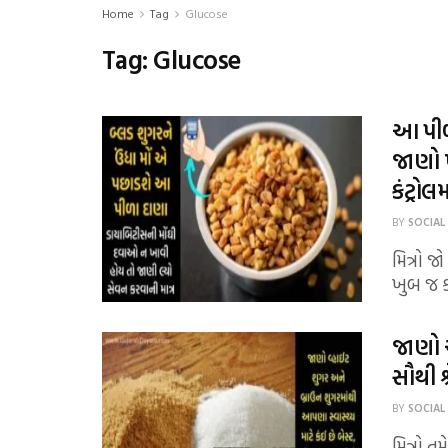
Home
Tag
Glucose
Tag:
Glucose
આ પીળા
જાણો 
કંટ્રોલ
BY
SOCIAL
મિત્રો 
ખુબ જ કા
જાણો આ
સૌથી શ
BY
SOCIAL
મિત્રો 