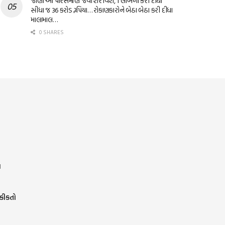
જાણો આ પારસમણિ જેવા શેર વિશે, 1 લાખના કરી દીધા
સીધા જ 36 કરોડ રૂપિયા… રોકાણકારોને બેઠા બેઠા કરી દીધા
માલામાલ…
0 SHARES
ર
હકીકતો