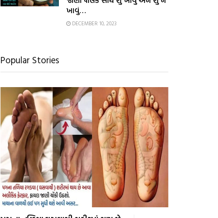
જાણો પાલક સાથે શું ખાવું અને શું ન
ખાવું…
DECEMBER 10, 2023
Popular Stories