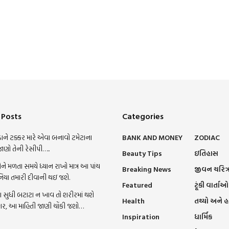
 Posts
Categories
ાને ટક્કર મારે એવા બનાવો ટમેટાના
BANK AND MONEY
ZODIAC
જાણો તેની રેસીપી…..
Beauty Tips
ઇતિહાસ
ને મળતા સમયે ધ્યાન રાખો માત્ર આ પાંચ
Breaking News
જીવન ચરિત્
નિયા તમારી દીવાની થઇ જશે.
Featured
ટૂંકી વાર્તાઓ
સુધી બટાટા ન ખાવ તો શરીરમાં થશે
Health
તથ્યો અને 
ાર, આ માહિતી જાણી ચોંકી જશો…
Inspiration
ધાર્મિક