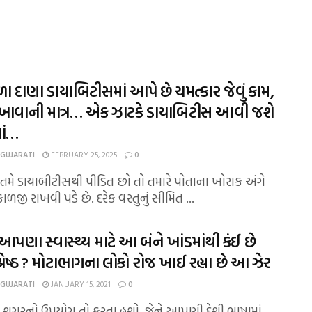
 દાણા ડાયાબિટીસમાં આપે છે ચમત્કાર જેવું કામ,
ખાવાની માત્ર… એક ઝાટકે ડાયાબિટીસ આવી જશે
માં…
 GUJARATI
FEBRUARY 25, 2025
0
જો તમે ડાયાબીટીસથી પીડિત છો તો તમારે પોતાના ખોરાક અંગે
ળજી રાખવી પડે છે. દરેક વસ્તુનું સીમિત ...
પણા સ્વાસ્થ્ય માટે આ બંને ખાંડમાંથી કંઈ છે
્રેષ્ઠ ? મોટાભાગના લોકો રોજ ખાઈ રહ્યા છે આ ઝેર
 GUJARATI
JANUARY 15, 2021
0
તમે શુગરનો ઉપયોગ તો કરતા હશો, જેને આપણી દેશી ભાષામાં