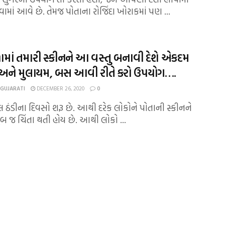
વામાં આવે છે. તેમજ પોતાના રોજિંદા ખોરાકમાં પણ ...
માં તમારી સ્કીનને આ વસ્તુ બનાવી દેશે એકદમ
 અને મુલાયમ, બસ આવી રીતે કરો ઉપયોગ….
 GUJARATI
DECEMBER 26, 2020
0
હાલ ઠંડીના દિવસો શરૂ છે. આથી દરેક લોકોને પોતાની સ્કીનને
બ જ ચિંતા થતી હોય છે. આથી લોકો ...