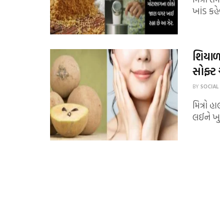
ખાંડ કહે
શિયાળા
સોફ્ટ
BY
SOCIAL
મિત્રો 
લઈને ખુ