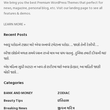
We bring you the best Premium WordPress Themes that perfect for
news, magazine, personal blog, etc. Visit our landing page to see all
features & demos.
LEARN MORE »
Recent Posts
આલું પરોઠાને ટક્કર મારે એવા બનાવો ટમેટાના પરોઠા….. જાણો તેની રેસીપી…..
બીજા લોકોને મળતા સમયે ધ્યાન રાખો માત્ર આ પાંચ વાતનું…દુનિયા તમારી દીવાની થઇ
જશે.
એક મહિના સુધી બટાટા ન ખાવ તો શરીરમાં થશે આવા ફેરફાર, આ માહિતી જાણી
ચોંકી જશો…
Categories
BANK AND MONEY
ZODIAC
Beauty Tips
ઇતિહાસ
Breaking News
જીવન ચરિત્ર