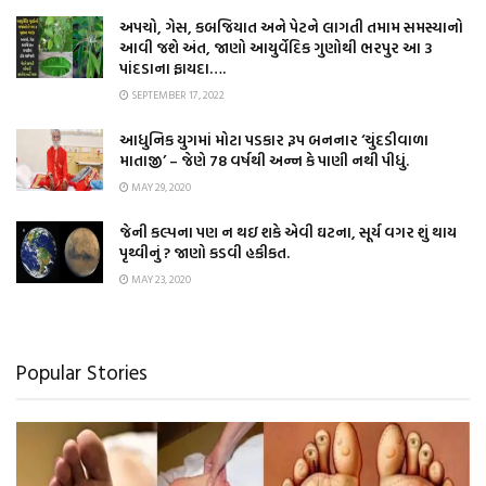
અપચો, ગેસ, કબજિયાત અને પેટને લાગતી તમામ સમસ્યાનો
આવી જશે અંત, જાણો આયુર્વેદિક ગુણોથી ભરપુર આ 3
પાંદડાના ફાયદા….
SEPTEMBER 17, 2022
આધુનિક યુગમાં મોટા પડકાર રૂપ બનનાર ‘ચુંદડીવાળા
માતાજી’ – જેણે 78 વર્ષથી અન્ન કે પાણી નથી પીધું.
MAY 29, 2020
જેની કલ્પના પણ ન થઇ શકે એવી ઘટના, સૂર્ય વગર શું થાય
પૃથ્વીનું ? જાણો કડવી હકીકત.
MAY 23, 2020
Popular Stories