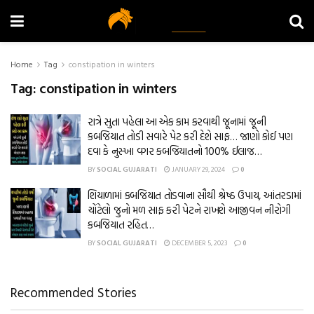
Home
Tag
constipation in winters
Tag:
constipation in winters
રાત્રે સુતા પહેલા આ એક કામ કરવાથી જૂનામાં જૂની
કબજિયાત તોડી સવારે પેટ કરી દેશે સાફ… જાણો કોઈ પણ
દવા કે નુસ્ખા વગર કબજિયાતનો 100% ઈલાજ…
BY
SOCIAL GUJARATI
JANUARY 29, 2024
0
શિયાળામાં કબજિયાત તોડવાના સૌથી શ્રેષ્ઠ ઉપાય, આંતરડામાં
ચોંટેલો જુનો મળ સાફ કરી પેટને રાખશે આજીવન નીરોગી
કબજિયાત રહિત…
BY
SOCIAL GUJARATI
DECEMBER 5, 2023
0
Recommended Stories