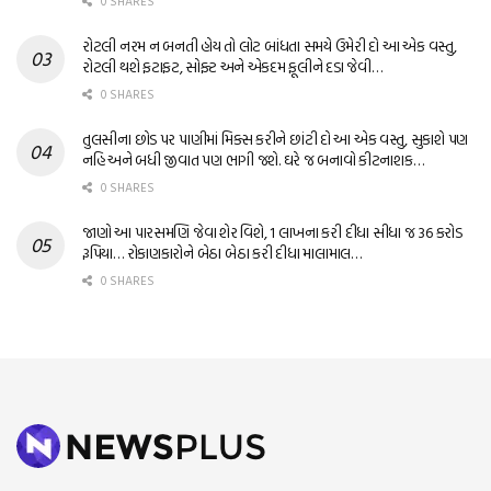
0 SHARES
રોટલી નરમ ન બનતી હોય તો લોટ બાંધતા સમયે ઉમેરી દો આ એક વસ્તુ,
રોટલી થશે ફટાફટ, સોફ્ટ અને એકદમ ફૂલીને દડા જેવી…
0 SHARES
તુલસીના છોડ પર પાણીમાં મિક્સ કરીને છાંટી દો આ એક વસ્તુ, સુકાશે પણ
નહિ અને બધી જીવાત પણ ભાગી જશે. ઘરે જ બનાવો કીટનાશક…
0 SHARES
જાણો આ પારસમણિ જેવા શેર વિશે, 1 લાખના કરી દીધા સીધા જ 36 કરોડ
રૂપિયા… રોકાણકારોને બેઠા બેઠા કરી દીધા માલામાલ…
0 SHARES