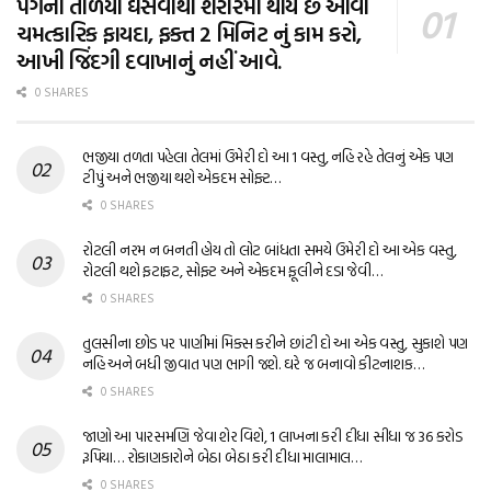
પગના તળિયા ઘસવાથી શરીરમાં થાય છે આવા
ચમત્કારિક ફાયદા, ફક્ત 2 મિનિટ નું કામ કરો,
આખી જિંદગી દવાખાનું નહીં આવે.
0 SHARES
ભજીયા તળતા પહેલા તેલમાં ઉમેરી દો આ 1 વસ્તુ, નહિ રહે તેલનું એક પણ
ટીપું અને ભજીયા થશે એકદમ સોફ્ટ…
0 SHARES
રોટલી નરમ ન બનતી હોય તો લોટ બાંધતા સમયે ઉમેરી દો આ એક વસ્તુ,
રોટલી થશે ફટાફટ, સોફ્ટ અને એકદમ ફૂલીને દડા જેવી…
0 SHARES
તુલસીના છોડ પર પાણીમાં મિક્સ કરીને છાંટી દો આ એક વસ્તુ, સુકાશે પણ
નહિ અને બધી જીવાત પણ ભાગી જશે. ઘરે જ બનાવો કીટનાશક…
0 SHARES
જાણો આ પારસમણિ જેવા શેર વિશે, 1 લાખના કરી દીધા સીધા જ 36 કરોડ
રૂપિયા… રોકાણકારોને બેઠા બેઠા કરી દીધા માલામાલ…
0 SHARES