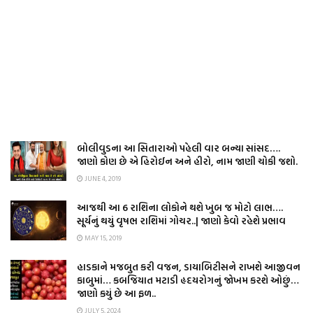
બોલીવુડના આ સિતારાઓ પહેલી વાર બન્યા સાંસદ….
જાણો કોણ છે એ હિરોઈન અને હીરો, નામ જાણી ચોકી જશો.
JUNE 4, 2019
આજથી આ 6 રાશિના લોકોને થશે ખુબ જ મોટો લાભ….
સૂર્યનું થયું વૃષભ રાશિમાં ગોચર..| જાણો કેવો રહેશે પ્રભાવ
MAY 15, 2019
હાડકાને મજબુત કરી વજન, ડાયાબિટીસને રાખશે આજીવન
કાબુમાં… કબજિયાત મટાડી હૃદયરોગનું જોખમ કરશે ઓછું…
જાણો કયું છે આ ફળ..
JULY 5, 2024