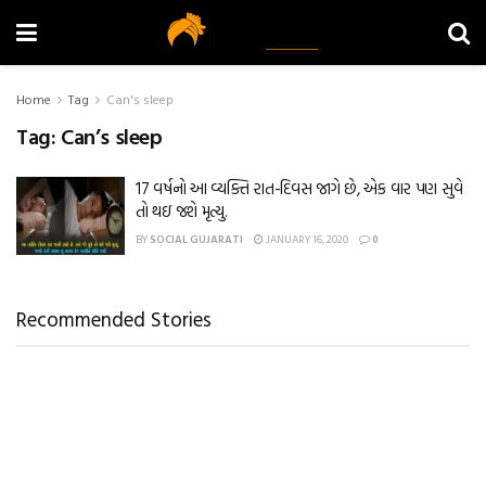
Home
Tag
Can's sleep
Tag:
Can’s sleep
17 વર્ષનો આ વ્યક્તિ રાત-દિવસ જાગે છે, એક વાર પણ સુવે
તો થઇ જશે મૃત્યુ.
BY
SOCIAL GUJARATI
JANUARY 16, 2020
0
Recommended Stories