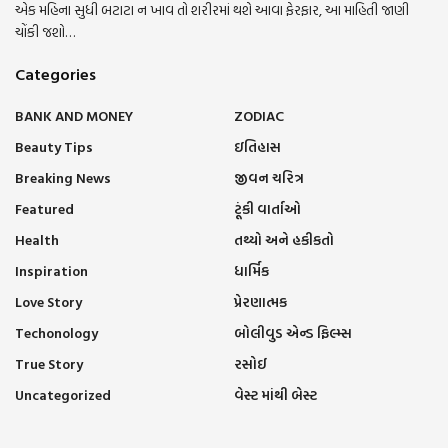
એક મહિના સુધી બટાટા ન ખાવ તો શરીરમાં થશે આવા ફેરફાર, આ માહિતી જાણી
ચોંકી જશો…
Categories
BANK AND MONEY
ZODIAC
Beauty Tips
ઇતિહાસ
Breaking News
જીવન ચરિત્ર
Featured
ટૂંકી વાર્તાઓ
Health
તથ્યો અને હકીકતો
Inspiration
ધાર્મિક
Love Story
પ્રેરણાત્મક
Techonology
બોલીવુડ એન્ડ ફિલ્મ્સ
True Story
રસોઈ
Uncategorized
વેસ્ટ માંથી બેસ્ટ