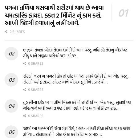
પગના તળિયા ઘસવાથી શરીરમાં થાય છે આવા
ચમત્કારિક ફાયદા, ફક્ત 2 મિનિટ નું કામ કરો,
આખી જિંદગી દવાખાનું નહીં આવે.
0 SHARES
ભજીયા તળતા પહેલા તેલમાં ઉમેરી દો આ 1 વસ્તુ, નહિ રહે તેલનું એક પણ
ટીપું અને ભજીયા થશે એકદમ સોફ્ટ…
0 SHARES
રોટલી નરમ ન બનતી હોય તો લોટ બાંધતા સમયે ઉમેરી દો આ એક વસ્તુ,
રોટલી થશે ફટાફટ, સોફ્ટ અને એકદમ ફૂલીને દડા જેવી…
0 SHARES
તુલસીના છોડ પર પાણીમાં મિક્સ કરીને છાંટી દો આ એક વસ્તુ, સુકાશે પણ
નહિ અને બધી જીવાત પણ ભાગી જશે. ઘરે જ બનાવો કીટનાશક…
0 SHARES
જાણો આ પારસમણિ જેવા શેર વિશે, 1 લાખના કરી દીધા સીધા જ 36 કરોડ
રૂપિયા… રોકાણકારોને બેઠા બેઠા કરી દીધા માલામાલ…