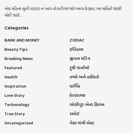
એક મહિના સુધી બટાટા ન ખાવ તો શરીરમાં થશે આવા ફેરફાર, આ માહિતી જાણી
ચોંકી જશો…
Categories
BANK AND MONEY
ZODIAC
Beauty Tips
ઇતિહાસ
Breaking News
જીવન ચરિત્ર
Featured
ટૂંકી વાર્તાઓ
Health
તથ્યો અને હકીકતો
Inspiration
ધાર્મિક
Love Story
પ્રેરણાત્મક
Techonology
બોલીવુડ એન્ડ ફિલ્મ્સ
True Story
રસોઈ
Uncategorized
વેસ્ટ માંથી બેસ્ટ