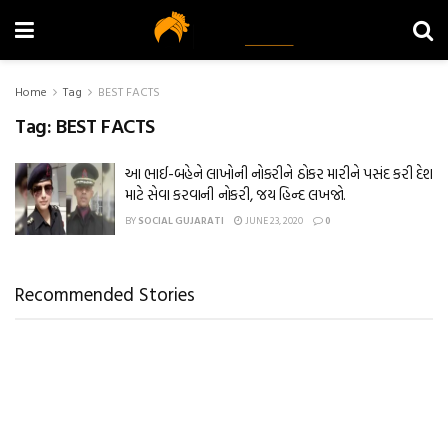
Home
Tag
BEST FACTS
Tag:
BEST FACTS
આ ભાઈ-બહેને લાખોની નોકરીને ઠોકર મારીને પસંદ કરી દેશ
માટે સેવા કરવાની નોકરી, જય હિન્દ લખજો.
BY
SOCIAL GUJARATI
JUNE 23, 2020
0
Recommended Stories