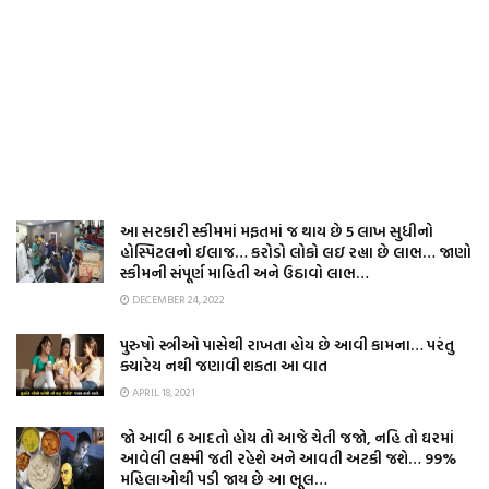
આ સરકારી સ્કીમમાં મફતમાં જ થાય છે 5 લાખ સુધીનો
હોસ્પિટલનો ઈલાજ… કરોડો લોકો લઇ રહ્યા છે લાભ… જાણો
સ્કીમની સંપૂર્ણ માહિતી અને ઉઠાવો લાભ…
DECEMBER 24, 2022
પુરુષો સ્ત્રીઓ પાસેથી રાખતા હોય છે આવી કામના… પરંતુ
ક્યારેય નથી જણાવી શકતા આ વાત
APRIL 18, 2021
જો આવી 6 આદતો હોય તો આજે ચેતી જજો, નહિ તો ઘરમાં
આવેલી લક્ષ્મી જતી રહેશે અને આવતી અટકી જશે… 99%
મહિલાઓથી પડી જાય છે આ ભૂલ…