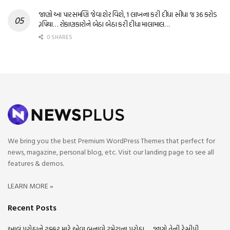
જાણો આ પારસમણિ જેવા શેર વિશે, 1 લાખના કરી દીધા સીધા જ 36 કરોડ
રૂપિયા… રોકાણકારોને બેઠા બેઠા કરી દીધા માલામાલ…
0 SHARES
We bring you the best Premium WordPress Themes that perfect for
news, magazine, personal blog, etc. Visit our landing page to see all
features & demos.
LEARN MORE »
Recent Posts
આલું પરોઠાને ટક્કર મારે એવા બનાવો ટમેટાના પરોઠા….. જાણો તેની રેસીપી…..