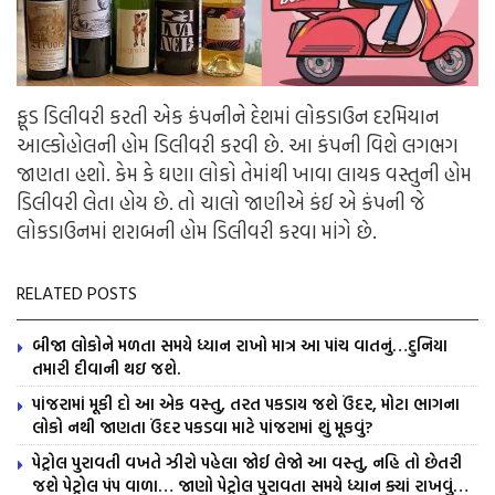
ફૂડ ડિલીવરી કરતી એક કંપનીને દેશમાં લોકડાઉન દરમિયાન
આલ્કોહોલની હોમ ડિલીવરી કરવી છે. આ કંપની વિશે લગભગ
જાણતા હશો. કેમ કે ઘણા લોકો તેમાંથી ખાવા લાયક વસ્તુની હોમ
ડિલીવરી લેતા હોય છે. તો ચાલો જાણીએ કંઈ એ કંપની જે
લોકડાઉનમાં શરાબની હોમ ડિલીવરી કરવા માંગે છે.
RELATED POSTS
બીજા લોકોને મળતા સમયે ધ્યાન રાખો માત્ર આ પાંચ વાતનું…દુનિયા
તમારી દીવાની થઇ જશે.
પાંજરામાં મૂકી દો આ એક વસ્તુ, તરત પકડાય જશે ઉંદર, મોટા ભાગના
લોકો નથી જાણતા ઉંદર પકડવા માટે પાંજરામાં શું મૂકવું?
પેટ્રોલ પુરાવતી વખતે ઝીરો પહેલા જોઈ લેજો આ વસ્તુ, નહિ તો છેતરી
જશે પેટ્રોલ પંપ વાળા… જાણો પેટ્રોલ પુરાવતા સમયે ધ્યાન ક્યાં રાખવું…