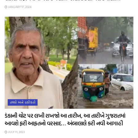
JANUARY 17, 2024
તથ્યો અને હકીકતો
ડંકાની ચોટ પર લખી રાખજો આ તારીખ, આ તારીખે ગુજરાતમાં
આવશે ફરી આફતનો વરસાદ… અંબાલાલે કરી નવી આગાહી
JULY 11, 2023