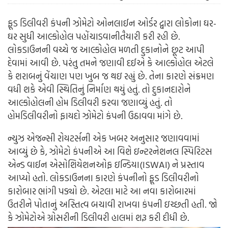
ફૂડ ડિલીવરી કંપની ઝોમેટો ઓનલાઈન ઓર્ડર દ્વારા લોકોના ઘર-
ઘર સુધી આલ્કોહોલ પહોંચાડવાનીતૈયારી કરી રહી છે.
લોકડાઉનની વચ્ચે જ આલ્કોહોલ મળતી દુકાનોને છૂટ આપી
દેવામાં આવી છે. પરંતુ તમને જણાવી દઈએ કે આલ્કોહોલ એટલે
કે શરાબનું વેંચાણ પણ ખુબ જ થઇ રહ્યું છે. તેના કારણે સંક્રમણ
વધી શકે એવી સ્થિતિનું નિર્માણ થયું હતું. તો દુકાનદારોને
આલ્કોહોલની હોમ ડિલીવરી કરવા જણાવ્યું હતું. તો
હોમડિલીવરીનો ફાયદો ઝોમેટો કંપની ઉઠાવવા માંગે છે.
ન્યુઝ એજન્સી રોયટર્સની એક ખબર અનુસાર જણાવવામાં
આવ્યું છે કે, ઝોમેટો કંપનીએ આ વિશે ઇન્ટરનેશનલ સ્પિરિટસ
એન્ડ વાઈન એસોશિયેશનઓફ ઇન્ડિયા(ISWAI) ને પ્રસ્તાવ
આપ્યો હતો. લોકડાઉનના કારણે કંપનીનો ફૂડ ડિલીવરીનો
કારોબાર ભાંગી પડ્યો છે. એટલા માટે આ નવા કારોબારમાં
ઉતરીને પોતાનું અસ્તિત્વ બચાવી રાખવા કંપની ઇચ્છતી હતી. જો
કે ઝોમેટોએ ગ્રોસરીની ડિલીવરી હાલમાં શરૂ કરી દીધી છે.