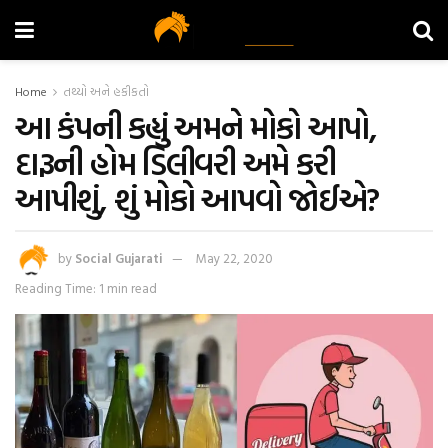
Home
તથ્યો અને હકીકતો
આ કંપની કહ્યું અમને મોકો આપો,
દારૂની હોમ ડિલીવરી અમે કરી
આપીશું, શું મોકો આપવો જોઈએ?
by
Social Gujarati
May 22, 2020
Reading Time: 1 min read