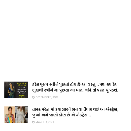
દરેક પુરુષ સ્ત્રીને પૂછતાં હોય છે આ વસ્તુ… પણ ક્યારેય
ભૂલથી સ્ત્રીને ના પૂછતા આ વાત, નહિ તો પસ્તાવું પડશે.
DECEMBER 1, 2022
તારક મહેતામાં દયાભાભી બનવા તૈયાર થઈ આ એક્ટ્રેસ,
જુઓ અને જાણો કોણ છે એ એક્ટ્રેસ…
MARCH 1, 2021