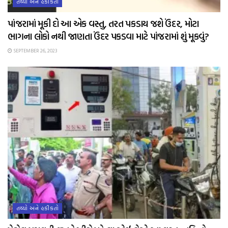
તથ્યો અને હકીકતો
પાંજરામાં મૂકી દો આ એક વસ્તુ, તરત પકડાય જશે ઉંદર, મોટા
ભાગના લોકો નથી જાણતા ઉંદર પકડવા માટે પાંજરામાં શું મૂકવું?
SEPTEMBER 26, 2023
તથ્યો અને હકીકતો