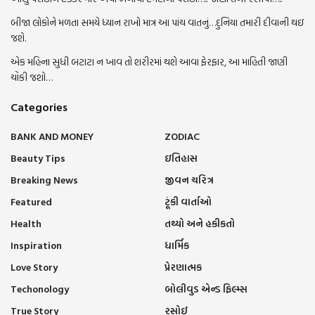
બીજા લોકોને મળતા સમયે ધ્યાન રાખો માત્ર આ પાંચ વાતનું…દુનિયા તમારી દીવાની થઇ
જશે.
એક મહિના સુધી બટાટા ન ખાવ તો શરીરમાં થશે આવા ફેરફાર, આ માહિતી જાણી
ચોંકી જશો…
Categories
BANK AND MONEY
ZODIAC
Beauty Tips
ઇતિહાસ
Breaking News
જીવન ચરિત્ર
Featured
ટૂંકી વાર્તાઓ
Health
તથ્યો અને હકીકતો
Inspiration
ધાર્મિક
Love Story
પ્રેરણાત્મક
Techonology
બોલીવુડ એન્ડ ફિલ્મ્સ
True Story
રસોઈ