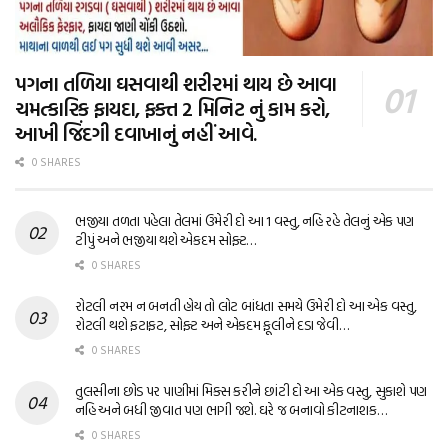
પગના તળિયા ઘસવાથી શરીરમાં થાય છે આવા
ચમત્કારિક ફાયદા, ફક્ત 2 મિનિટ નું કામ કરો,
આખી જિંદગી દવાખાનું નહીં આવે.
0 SHARES
ભજીયા તળતા પહેલા તેલમાં ઉમેરી દો આ 1 વસ્તુ, નહિ રહે તેલનું એક પણ
ટીપું અને ભજીયા થશે એકદમ સોફ્ટ…
0 SHARES
રોટલી નરમ ન બનતી હોય તો લોટ બાંધતા સમયે ઉમેરી દો આ એક વસ્તુ,
રોટલી થશે ફટાફટ, સોફ્ટ અને એકદમ ફૂલીને દડા જેવી…
0 SHARES
તુલસીના છોડ પર પાણીમાં મિક્સ કરીને છાંટી દો આ એક વસ્તુ, સુકાશે પણ
નહિ અને બધી જીવાત પણ ભાગી જશે. ઘરે જ બનાવો કીટનાશક…
0 SHARES