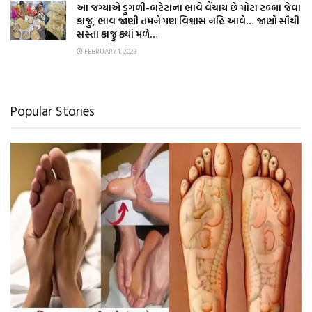
આ જગ્યાએ ડુંગળી-બટેટાના ભાવે વેંચાય છે મોટા ટબ્બા જેવા
કાજુ, ભાવ જાણી તમને પણ વિશ્વાસ નહિ આવે… જાણો સૌથી
સસ્તા કાજુ ક્યાં મળે…
FEBRUARY 1, 2023
Popular Stories