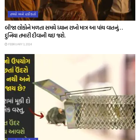
તથ્યો અને હકીકતો
બીજા લોકોને મળતા સમયે ધ્યાન રાખો માત્ર આ પાંચ વાતનું…
દુનિયા તમારી દીવાની થઇ જશે.
FEBRUARY 3, 2024