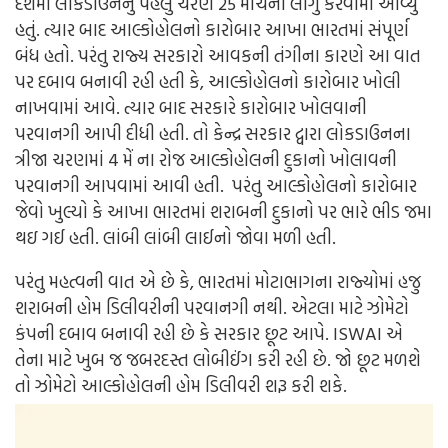
દેશમાં લોકડાઉનનું પહેલું ચરણ 25 માર્ચના લાગુ કરવામાં આવ્યું
હતું. ત્યાર બાદ આલ્કોહોલનો કારોબાર આખા ભારતમાં સંપૂર્ણ
બંધ હતો. પરંતુ રાજ્ય સરકારો આવકની તંગીના કારણે આ વાત
પર દબાવ બનાવી રહી હતી કે, આલ્કોહોલનો કારોબાર ખોલી
નાખવામાં આવે. ત્યાર બાદ સરકારે કારોબાર ખોલવાની
પરવાનગી આપી દીધી હતી. તો કેન્દ્ર સરકાર દ્વારા લોકડાઉનના
ત્રીજા ચરણમાં 4 મેં ના રોજ આલ્કોહોલની દુકાનો ખોલાવની
પરવાનગી આપવામાં આવી હતી. પરંતુ આલ્કોહોલનો કારોબાર
જેવો ખુલ્યો કે આખા ભારતમાં શરાબની દુકાનો પર ભારે ભીડ જમા
થઇ ગઈ હતી. લાંબી લાંબી લાઈનો જોવા મળી હતી.
પરંતુ મહત્વની વાત એ છે કે, ભારતમાં મોટાભાગના રાજ્યોમાં હજુ
શરાબની હોમ ડિલીવરીની પરવાનગી નથી. એટલા માટે ઝોમેટો
કંપની દબાવ બનાવી રહી છે કે સરકાર છૂટ આપે. ISWAI એ
તેના માટે ખુબ જ જબરદસ્ત લોબીઈંગ કરી રહી છે. જો છૂટ મળશે
તો ઝોમેટો આલ્કોહોલની હોમ ડિલીવરી શરૂ કરી શકે.