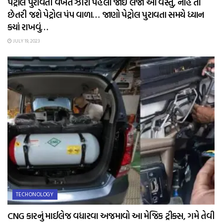
પેટ્રોલ પુરાવતી વખતે ઝીરો પહેલા જોઈ લેજો આ વસ્તુ, નહિ તો
છેતરી જશે પેટ્રોલ પંપ વાળા… જાણો પેટ્રોલ પુરાવતા સમયે ધ્યાન
ક્યાં રાખવું…
JULY 19, 2023
TECHONOLOGY
CNG કારનું માઈલેજ વધારવા અજમાવો આ મેજિક ટ્રીક્સ, ગમે તેવી