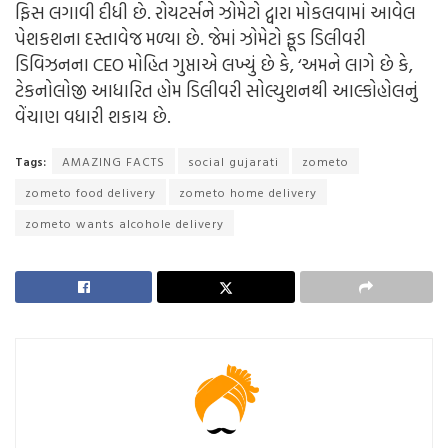
ફિસ લગાવી દીધી છે. રોયટર્સને ઝોમેટો દ્વારા મોકલવામાં આવેલ
પેશકશના દસ્તાવેજ મળ્યા છે. જેમાં ઝોમેટો ફૂડ ડિલીવરી
ડિવિઝનના CEO મોહિત ગુપ્તાએ લખ્યું છે કે, ‘અમને લાગે છે કે,
ટેકનોલોજી આધારિત હોમ ડિલીવરી સોલ્યુશનથી આલ્કોહોલનું
વેંચાણ વધારી શકાય છે.
Tags:
AMAZING FACTS
social gujarati
zometo
zometo food delivery
zometo home delivery
zometo wants alcohole delivery