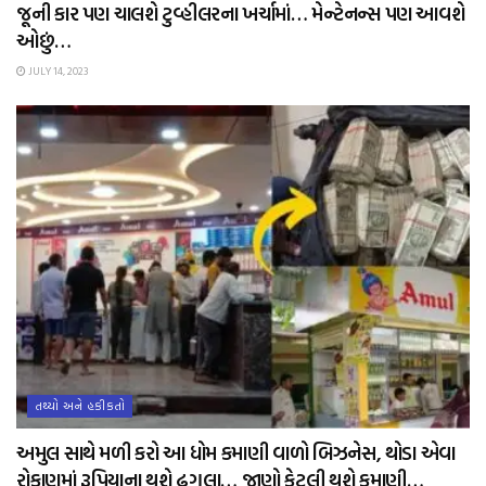
જૂની કાર પણ ચાલશે ટુવ્હીલરના ખર્ચામાં… મેન્ટેનન્સ પણ આવશે
ઓછું…
JULY 14, 2023
તથ્યો અને હકીકતો
અમુલ સાથે મળી કરો આ ધોમ કમાણી વાળો બિઝનેસ, થોડા એવા
રોકાણમાં રૂપિયાના થશે ઢગલા… જાણો કેટલી થશે કમાણી…