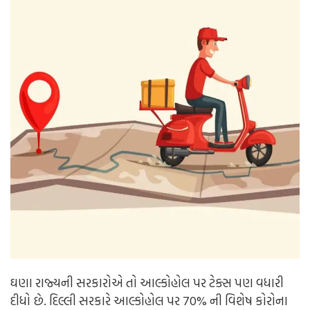
ઘણા રાજ્યની સરકારોએ તો આલ્કોહોલ પર ટેક્સ પણ વધારી
દીધો છે. દિલ્લી સરકારે આલ્કોહોલ પર 70% ની વિશેષ કોરોના