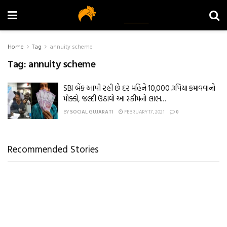
Home
Tag
annuity scheme
Tag:
annuity scheme
SBI બેંક આપી રહી છે દર મહિને 10,000 રૂપિયા કમાવવાનો
મોક્કો, જલ્દી ઉઠાવો આ સ્કીમનો લાભ…
BY
SOCIAL GUJARATI
FEBRUARY 17, 2021
0
Recommended Stories