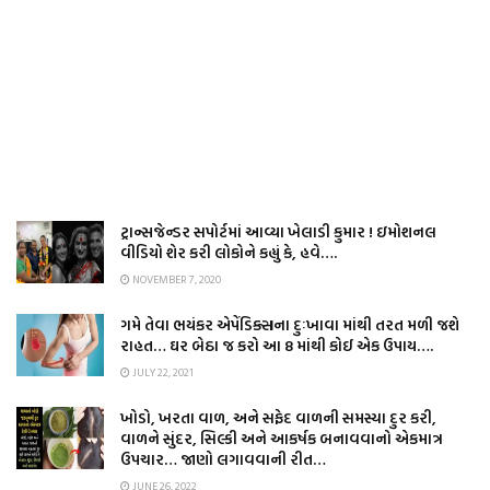
ટ્રાન્સજેન્ડર સપોર્ટમાં આવ્યા ખેલાડી કુમાર ! ઇમોશનલ
વીડિયો શેર કરી લોકોને કહ્યું કે, હવે….
NOVEMBER 7, 2020
ગમે તેવા ભયંકર એપેંડિક્સના દુઃખાવા માંથી તરત મળી જશે
રાહત… ઘર બેઠા જ કરો આ 8 માંથી કોઈ એક ઉપાય….
JULY 22, 2021
ખોડો, ખરતા વાળ, અને સફેદ વાળની સમસ્યા દુર કરી,
વાળને સુંદર, સિલ્કી અને આકર્ષક બનાવવાનો એકમાત્ર
ઉપચાર… જાણો લગાવવાની રીત…
JUNE 26, 2022