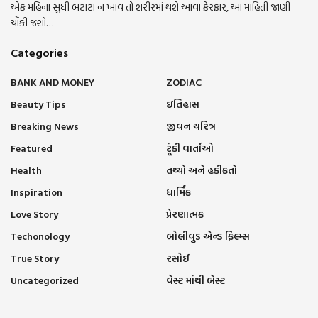
એક મહિના સુધી બટાટા ન ખાવ તો શરીરમાં થશે આવા ફેરફાર, આ માહિતી જાણી
ચોંકી જશો…
Categories
BANK AND MONEY
ZODIAC
Beauty Tips
ઇતિહાસ
Breaking News
જીવન ચરિત્ર
Featured
ટૂંકી વાર્તાઓ
Health
તથ્યો અને હકીકતો
Inspiration
ધાર્મિક
Love Story
પ્રેરણાત્મક
Techonology
બોલીવુડ એન્ડ ફિલ્મ્સ
True Story
રસોઈ
Uncategorized
વેસ્ટ માંથી બેસ્ટ