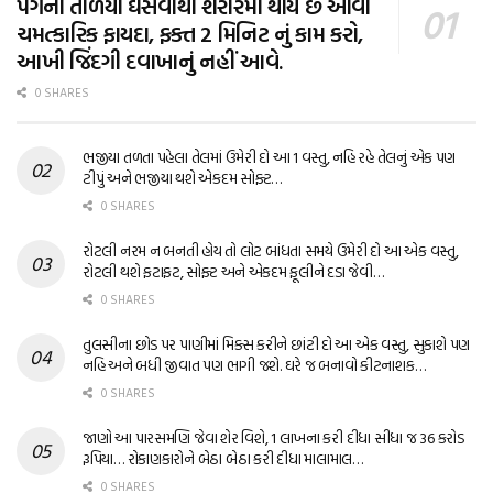
પગના તળિયા ઘસવાથી શરીરમાં થાય છે આવા
ચમત્કારિક ફાયદા, ફક્ત 2 મિનિટ નું કામ કરો,
આખી જિંદગી દવાખાનું નહીં આવે.
0 SHARES
ભજીયા તળતા પહેલા તેલમાં ઉમેરી દો આ 1 વસ્તુ, નહિ રહે તેલનું એક પણ
ટીપું અને ભજીયા થશે એકદમ સોફ્ટ…
0 SHARES
રોટલી નરમ ન બનતી હોય તો લોટ બાંધતા સમયે ઉમેરી દો આ એક વસ્તુ,
રોટલી થશે ફટાફટ, સોફ્ટ અને એકદમ ફૂલીને દડા જેવી…
0 SHARES
તુલસીના છોડ પર પાણીમાં મિક્સ કરીને છાંટી દો આ એક વસ્તુ, સુકાશે પણ
નહિ અને બધી જીવાત પણ ભાગી જશે. ઘરે જ બનાવો કીટનાશક…
0 SHARES
જાણો આ પારસમણિ જેવા શેર વિશે, 1 લાખના કરી દીધા સીધા જ 36 કરોડ
રૂપિયા… રોકાણકારોને બેઠા બેઠા કરી દીધા માલામાલ…
0 SHARES