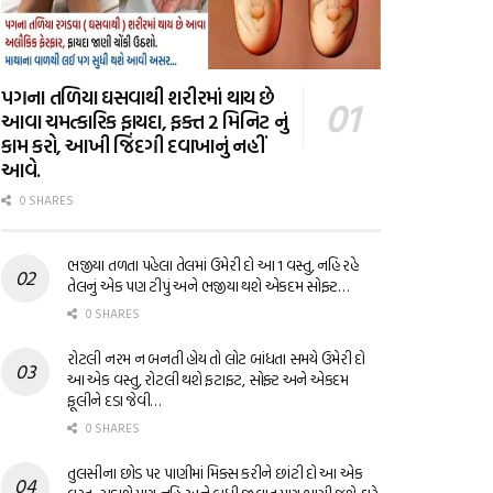
પગના તળિયા ઘસવાથી શરીરમાં થાય છે
આવા ચમત્કારિક ફાયદા, ફક્ત 2 મિનિટ નું
કામ કરો, આખી જિંદગી દવાખાનું નહીં
આવે.
0 SHARES
ભજીયા તળતા પહેલા તેલમાં ઉમેરી દો આ 1 વસ્તુ, નહિ રહે
તેલનું એક પણ ટીપું અને ભજીયા થશે એકદમ સોફ્ટ…
0 SHARES
રોટલી નરમ ન બનતી હોય તો લોટ બાંધતા સમયે ઉમેરી દો
આ એક વસ્તુ, રોટલી થશે ફટાફટ, સોફ્ટ અને એકદમ
ફૂલીને દડા જેવી…
0 SHARES
તુલસીના છોડ પર પાણીમાં મિક્સ કરીને છાંટી દો આ એક