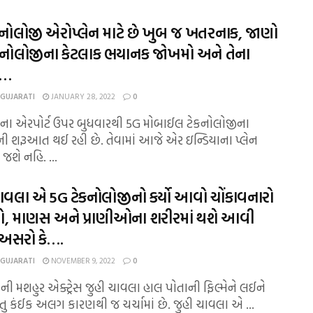
્નોલોજી એરોપ્લેન માટે છે ખુબ જ ખતરનાક, જાણો
નોલોજીના કેટલાક ભયાનક જોખમો અને તેના
ો…
 GUJARATI
JANUARY 28, 2022
0
ના એરપોર્ટ ઉપર બુધવારથી 5G મોબાઈલ ટેકનોલોજીના
 શરૂઆત થઈ રહી છે. તેવામાં આજે એર ઇન્ડિયાના પ્લેન
જશે નહિ. ...
ાવલા એ 5G ટેકનોલોજીનો કર્યો આવો ચોંકાવનારો
ો, માણસ અને પ્રાણીઓના શરીરમાં થશે આવી
 અસરો કે….
 GUJARATI
NOVEMBER 9, 2022
0
ની મશહુર એક્ટ્રેસ જુહી ચાવલા હાલ પોતાની ફિલ્મેને લઈને
ંતુ કંઈક અલગ કારણથી જ ચર્ચામાં છે. જુહી ચાવલા એ ...