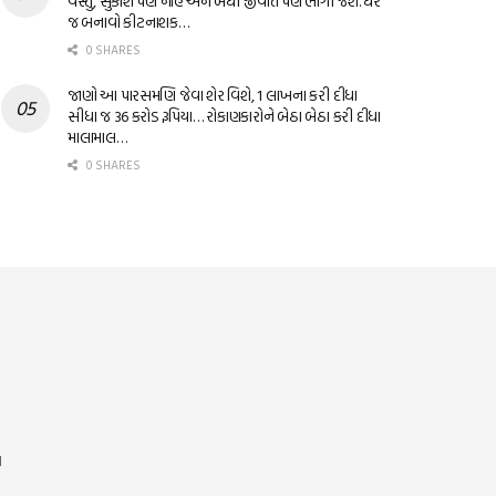
વસ્તુ, સુકાશે પણ નહિ અને બધી જીવાત પણ ભાગી જશે. ઘરે
જ બનાવો કીટનાશક…
0 SHARES
જાણો આ પારસમણિ જેવા શેર વિશે, 1 લાખના કરી દીધા
સીધા જ 36 કરોડ રૂપિયા… રોકાણકારોને બેઠા બેઠા કરી દીધા
માલામાલ…
0 SHARES
ર