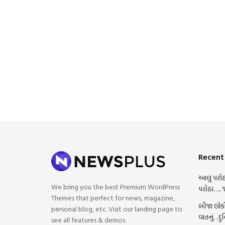
Recent
આલું પરોઠ
We bring you the best Premium WordPress
પરોઠા….. 
Themes that perfect for news, magazine,
બીજા લોકો
personal blog, etc. Visit our landing page to
વાતનું…દુ
see all features & demos.