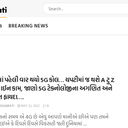
મક
BREAKING NEWS
ં પહેલી વાર થયો 5G કોલ… ચપટીમાં જ થશે A ટુ Z
ન કામ, જાણો 5G ટેકનોલોજીના અગણિત અને
ત ફાયદા….
 GUJARATI
MAY 22, 2022
0
 હાલનો સમય એ 4G છે એવું આપણે માનીએ છીએ પણ તમને
ઈએ કે દિવસે દિવસે વિકસતી જતી દુનિયામાં ...