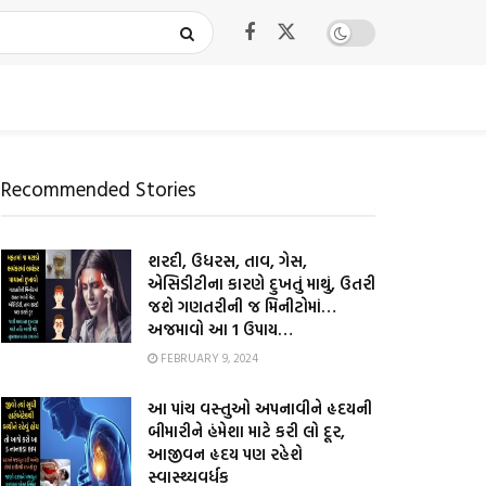
Recommended Stories
શરદી, ઉધરસ, તાવ, ગેસ,
એસિડીટીના કારણે દુખતું માથું, ઉતરી
જશે ગણતરીની જ મિનીટોમાં…
અજમાવો આ 1 ઉપાય…
FEBRUARY 9, 2024
આ પાંચ વસ્તુઓ અપનાવીને હૃદયની
બીમારીને હંમેશા માટે કરી લો દૂર,
આજીવન હૃદય પણ રહેશે
સ્વાસ્થ્યવર્ધક