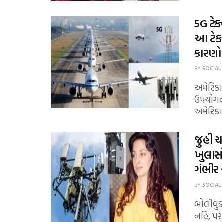
5G ટેક
આ ટેક
કારણ
BY
SOCIAL
અમેરિકા
ઉપયોગની
અમેરિકા 
જુહી ચ
ખુલાસ
ગંભીર
BY
SOCIAL
બોલીવુડ
નહિ, પર