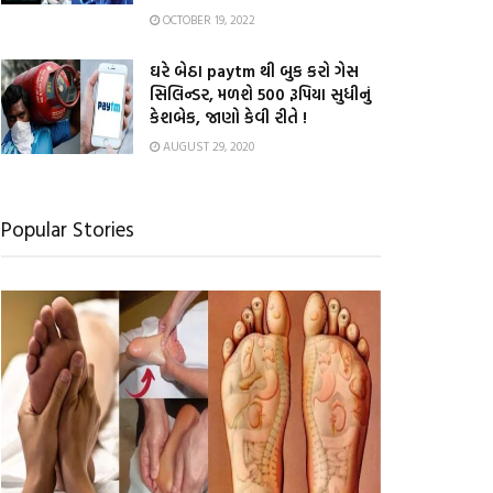
OCTOBER 19, 2022
ઘરે બેઠા paytm થી બુક કરો ગેસ
સિલિન્ડર, મળશે 500 રૂપિયા સુધીનું
કેશબેક, જાણો કેવી રીતે !
AUGUST 29, 2020
Popular Stories