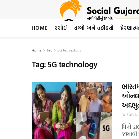
HOME
રસોઈ
તથ્યો અને હકીકતો
પ્રેરણાત્
Home
Tag
5G technology
Tag:
5G technology
ભારતમા
ઓનલાઈ
અદ્દભુ
BY
SOCIAL
મિત્રો
જણાવી દ