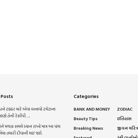
 Posts
Categories
ાને ટક્કર મારે એવા બનાવો ટમેટાના
BANK AND MONEY
ZODIAC
જાણો તેની રેસીપી…..
Beauty Tips
ઇતિહાસ
ને મળતા સમયે ધ્યાન રાખો માત્ર આ પાંચ
Breaking News
જીવન ચરિત્
નિયા તમારી દીવાની થઇ જશે.
Featured
ટૂંકી વાર્તાઓ