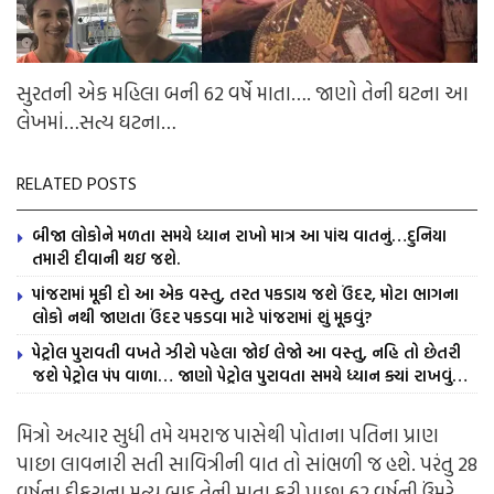
સુરતની એક મહિલા બની 62 વર્ષે માતા…. જાણો તેની ઘટના આ
લેખમાં…સત્ય ઘટના…
RELATED POSTS
બીજા લોકોને મળતા સમયે ધ્યાન રાખો માત્ર આ પાંચ વાતનું…દુનિયા
તમારી દીવાની થઇ જશે.
પાંજરામાં મૂકી દો આ એક વસ્તુ, તરત પકડાય જશે ઉંદર, મોટા ભાગના
લોકો નથી જાણતા ઉંદર પકડવા માટે પાંજરામાં શું મૂકવું?
પેટ્રોલ પુરાવતી વખતે ઝીરો પહેલા જોઈ લેજો આ વસ્તુ, નહિ તો છેતરી
જશે પેટ્રોલ પંપ વાળા… જાણો પેટ્રોલ પુરાવતા સમયે ધ્યાન ક્યાં રાખવું…
મિત્રો અત્યાર સુધી તમે યમરાજ પાસેથી પોતાના પતિના પ્રાણ
પાછા લાવનારી સતી સાવિત્રીની વાત તો સાંભળી જ હશે. પરંતુ 28
વર્ષના દીકરાના મૃત્યુ બાદ તેની માતા ફરી પાછા 62 વર્ષની ઉંમરે