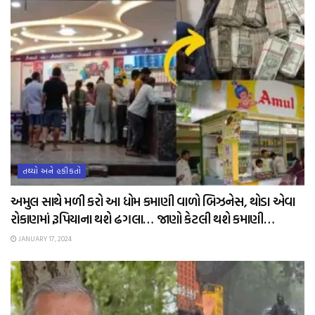
તથ્યો અને હકીકતો
અમુલ સાથે મળી કરો આ ધોમ કમાણી વાળો બિઝનેસ, થોડા એવા
રોકાણમાં રૂપિયાના થશે ઢગલા… જાણો કેટલી થશે કમાણી…
JANUARY 17, 2024