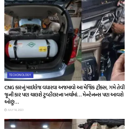
TECHONOLOGY
CNG કારનું માઈલેજ વધારવા અજમાવો આ મેજિક ટ્રીક્સ, ગમે તેવી
જૂની કાર પણ ચાલશે ટુવ્હીલરના ખર્ચામાં… મેન્ટેનન્સ પણ આવશે
ઓછું…
JULY 14, 2023