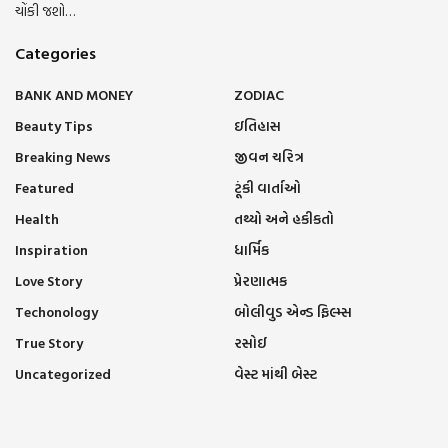
ચોંકી જશો…
Categories
BANK AND MONEY
ZODIAC
Beauty Tips
ઇતિહાસ
Breaking News
જીવન ચરિત્ર
Featured
ટૂંકી વાર્તાઓ
Health
તથ્યો અને હકીકતો
Inspiration
ધાર્મિક
Love Story
પ્રેરણાત્મક
Techonology
બોલીવુડ એન્ડ ફિલ્મ્સ
True Story
રસોઈ
Uncategorized
વેસ્ટ માંથી બેસ્ટ