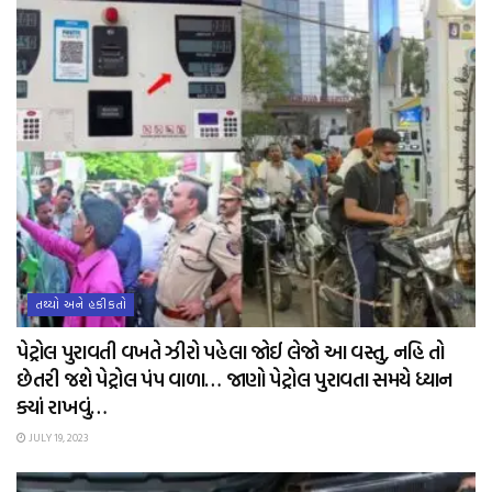
તથ્યો અને હકીકતો
પેટ્રોલ પુરાવતી વખતે ઝીરો પહેલા જોઈ લેજો આ વસ્તુ, નહિ તો
છેતરી જશે પેટ્રોલ પંપ વાળા… જાણો પેટ્રોલ પુરાવતા સમયે ધ્યાન
ક્યાં રાખવું…
JULY 19, 2023