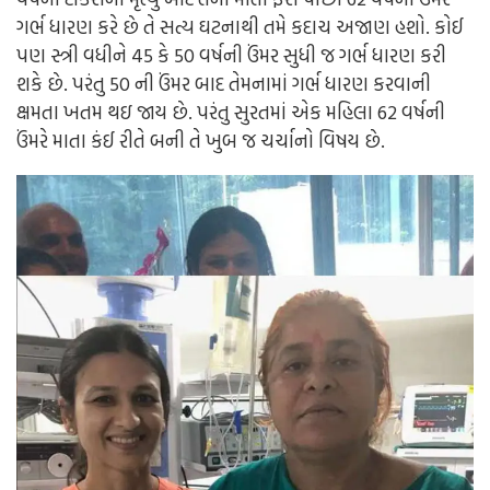
ગર્ભ ધારણ કરે છે તે સત્ય ઘટનાથી તમે કદાચ અજાણ હશો. કોઈ
પણ સ્ત્રી વધીને 45 કે 50 વર્ષની ઉંમર સુધી જ ગર્ભ ધારણ કરી
શકે છે. પરંતુ 50 ની ઉંમર બાદ તેમનામાં ગર્ભ ધારણ કરવાની
ક્ષમતા ખતમ થઇ જાય છે. પરંતુ સુરતમાં એક મહિલા 62 વર્ષની
ઉંમરે માતા કંઈ રીતે બની તે ખુબ જ ચર્ચાનો વિષય છે.