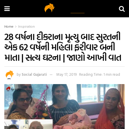
Home
Inspiration
28 વર્ષના દીકરાના મૃત્યુ બાદ સુરતની
એક 62 વર્ષેની મહિલા ફરીવાર બની
માતા | સત્ય ઘટના | જાણો આખી વાત
by
Social Gujarati
May 17, 2019
Reading Time: 1 min read