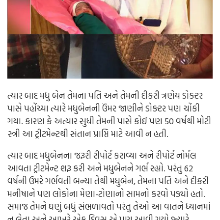
ત્યાર બાદ મધુ બેન તેમના પતિ અને તેમની દીકરી ત્રણેય ડોક્ટર
પાસે પહોંચ્યા ત્યારે મધુબેનની ઉંમર જાણીને ડોક્ટર પણ ચોંકી
ગયા. કારણ કે અત્યાર સુધી તેમની પાસે કોઈ પણ 50 વર્ષથી મોટી
સ્ત્રી આ ટ્રીટમેન્ટથી સંતાન પ્રાપ્તિ માટે આવી ન હતી.
ત્યાર બાદ મધુબેનના જરૂરી રીપોર્ટ કરાવ્યા અને રીપોર્ટ નોર્મલ
આવતા ટ્રીટમેન્ટ શરૂ કરી અને મધુબેનને ગર્ભ રહ્યો. પરંતુ 62
વર્ષની ઉમરે ગર્ભવતી બન્યા તેથી મધુબેન, તેમના પતિ અને દીકરી
મનીષાને પણ લોકોના મેણા-ટોણાનો સામનો કરવો પડ્યો હતો.
સમાજ તેમને ઘણું બધું સંભળાવતો પરંતુ તેઓ આ વાતને ધ્યાનમાં
ન લેતા અને આખરે એક દિવસ એ પણ આવી ગયો જ્યારે