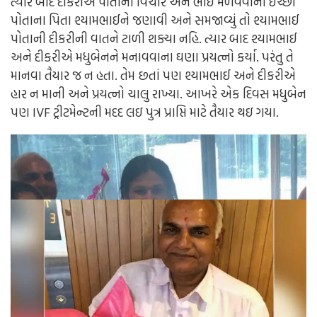
ત્યાર બાદ દીકરીએ પોતાનો વિચાર અને ભાઈ મેળવવાની ઈચ્છા
પોતાના પિતા શ્યામભાઈને જણાવી અને સમજાવ્યું તો શ્યામભાઈ
પોતાની દીકરીની વાતને ટાળી શક્યા નહિ. ત્યાર બાદ શ્યામભાઈ
અને દીકરીએ મધુબેનને મનાવવાના ઘણા પ્રયત્નો કર્યા. પરંતુ તે
માનવા તૈયાર જ ન હતા. તેમ છતાં પણ શ્યામભાઈ અને દીકરીએ
હાર ન માની અને પ્રયત્નો ચાલુ રાખ્યા. આખરે એક દિવસ મધુબેન
પણ IVF ટ્રીટમેન્ટની મદદ લઇ પુત્ર પ્રાપ્તિ માટે તૈયાર થઇ ગયા.