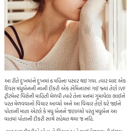
આ રીતે દુઃખમાંને દુઃખમાં 6 મહિના પસાર થઇ ગયા. ત્યાર બાદ એક
દિવસ મધુબેનની નાની દીકરી એક સેમિનારમાં ગઈ જ્યાં તેણે IVF
ટ્રીટમેન્ટ વિશેની માહિતી મેળવી ત્યારે તેના મનમાં ગુમાવેલા ભાઈને
પરત મેળવવાનો વિચાર આવ્યો અને આ વિચાર તેણે ઘરે જઈને
પોતાની માતા એટલે કે મધુ બેનને જણાવ્યો પરંતુ મધુબેન આ
વાતમાં પોતાની દીકરી સાથે સહેમત થયા જ નહિ.