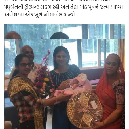
મધુબેનની ટ્રીટમેન્ટ સફળ રહી અને તેણે એક પુત્રને જન્મ આપ્યો
અને ઘરમાં એક ખુશીનો માહોલ બન્યો.