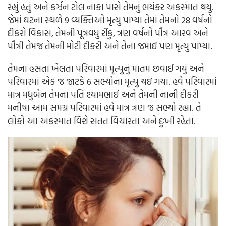
રહ્યું હતું અને કર્ઝન ટોલ નાકા પાસે તેમનું ભયંકર અકસ્માત થયુ.
જેમાં ઘટના સ્થળે 9 વ્યક્તિઓ મૃત્યુ પામ્યા તેમાં તેમનો 28 વર્ષનો
દીકરો વિકાસ, તેમની પૂત્રવધુ રીંકુ, ત્રણ વર્ષનો પૌત્ર આરવ અને
પૌત્રી તેમજ તેમની મોટી દીકરી અને તેના જમાઈ પણ મૃત્યુ પામ્યા.
તેમના હસતા ખેલતા પરિવારમાં મૃત્યુનું માતમ છવાઈ ગયું અને
પરિવારમાં એક જ જાટકે 6 સભ્યોના મૃત્યુ થઇ ગયા. હવે પરિવારમાં
માત્ર મધુબેન તેમના પતિ શ્યામભાઈ અને તેમની નાની દીકરી
મનીષા આમ સમગ્ર પરિવારમાં હવે માત્ર ત્રણ જ સભ્યો રહ્યા. તે
લોકો આ અકસ્માત વિશે સતત વિચારતા અને દુઃખી રહેતા.