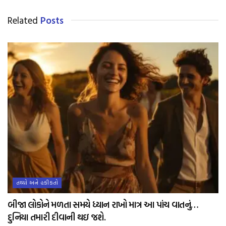
Related
Posts
તથ્યો અને હકીકતો
બીજા લોકોને મળતા સમયે ધ્યાન રાખો માત્ર આ પાંચ વાતનું…
દુનિયા તમારી દીવાની થઇ જશે.