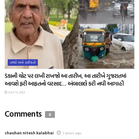
તથ્યો અને હકીકતો
ડંકાની ચોટ પર લખી રાખજો આ તારીખ, આ તારીખે ગુજરાતમાં
આવશે ફરી આફતનો વરસાદ… અંબાલાલે કરી નવી આગાહી
JULY 11, 2023
Comments
8
chauhan nitesh kalabhai
7 years ago