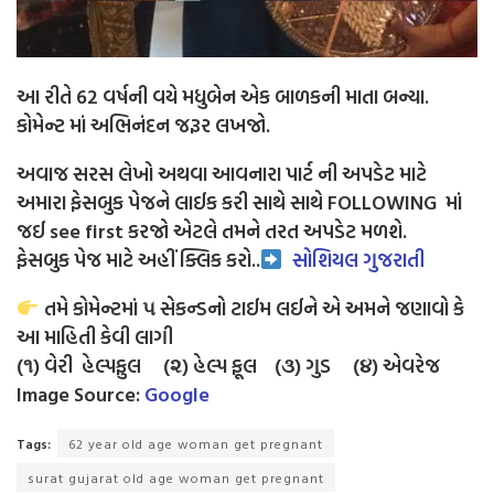
આ રીતે 62 વર્ષની વયે મધુબેન એક બાળકની માતા બન્યા.
કોમેન્ટ માં અભિનંદન જરૂર લખજો.
અવાજ સરસ લેખો અથવા આવનારા પાર્ટ ની અપડેટ માટે
અમારા ફેસબુક પેજને લાઈક કરી સાથે સાથે FOLLOWING માં
જઈ see first કરજો એટલે તમને તરત અપડેટ મળશે.
ફેસબુક પેજ માટે અહીં ક્લિક કરો..
સોશિયલ ગુજરાતી
તમે કોમેન્ટમાં ૫ સેકન્ડનો ટાઈમ લઈને એ અમને જણાવો કે
આ માહિતી કેવી લાગી
(૧) વેરી હેલ્પફુલ (૨) હેલ્પ ફૂલ (૩) ગુડ (૪) એવરેજ
Image Source:
Google
Tags:
62 year old age woman get pregnant
surat gujarat old age woman get pregnant