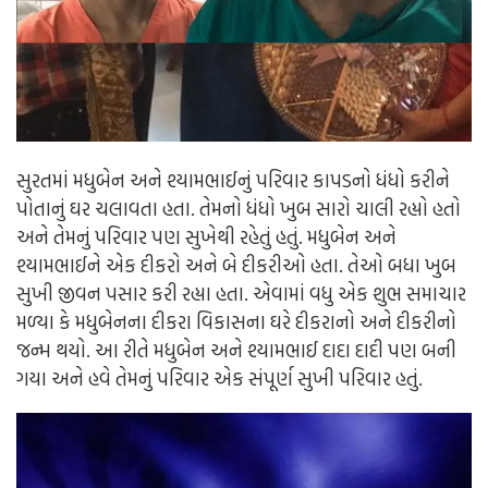
સુરતમાં મધુબેન અને શ્યામભાઈનું પરિવાર કાપડનો ધંધો કરીને
પોતાનું ઘર ચલાવતા હતા. તેમનો ધંધો ખુબ સારો ચાલી રહ્યો હતો
અને તેમનું પરિવાર પણ સુખેથી રહેતું હતું. મધુબેન અને
શ્યામભાઈને એક દીકરો અને બે દીકરીઓ હતા. તેઓ બધા ખુબ
સુખી જીવન પસાર કરી રહ્યા હતા. એવામાં વધુ એક શુભ સમાચાર
મળ્યા કે મધુબેનના દીકરા વિકાસના ઘરે દીકરાનો અને દીકરીનો
જન્મ થયો. આ રીતે મધુબેન અને શ્યામભાઈ દાદા દાદી પણ બની
ગયા અને હવે તેમનું પરિવાર એક સંપૂર્ણ સુખી પરિવાર હતું.