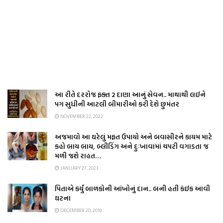
આ રીતે દરરોજ ફક્ત 2 દાણા આનું સેવન.. માથાથી લઈને
પગ સુધીની આટલી બીમારીઓ કરી દેશે છુમંતર
NOVEMBER 22, 2022
અજમાવો આ ઘરેલું મફત ઉપાયો અને બવાસીરને કાયમ માટે
કહો બાય બાય, બ્લીડિંગ અને દુઃખાવામાં ચપટી વગાડતા જ
મળી જશે રાહત…
JANUARY 27, 2023
પિતાએ કર્યું બાળકોની આંખોનું દાન.. બની હતી કંઈક આવી
ઘટના
DECEMBER 20, 2019