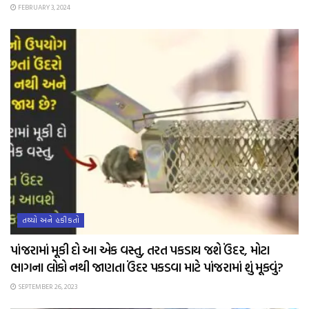
FEBRUARY 3, 2024
તથ્યો અને હકીકતો
પાંજરામાં મૂકી દો આ એક વસ્તુ, તરત પકડાય જશે ઉંદર, મોટા
ભાગના લોકો નથી જાણતા ઉંદર પકડવા માટે પાંજરામાં શું મૂકવું?
SEPTEMBER 26, 2023