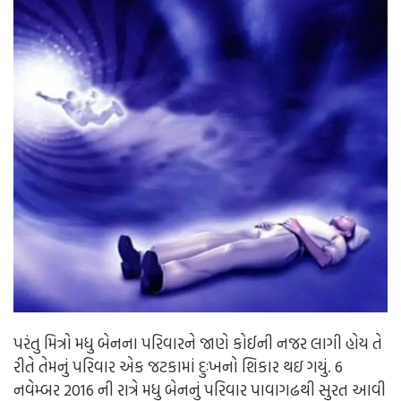
પરંતુ મિત્રો મધુ બેનના પરિવારને જાણે કોઈની નજર લાગી હોય તે
રીતે તેમનું પરિવાર એક જટકામાં દુઃખનો શિકાર થઇ ગયું. 6
નવેમ્બર 2016 ની રાત્રે મધુ બેનનું પરિવાર પાવાગઢથી સુરત આવી