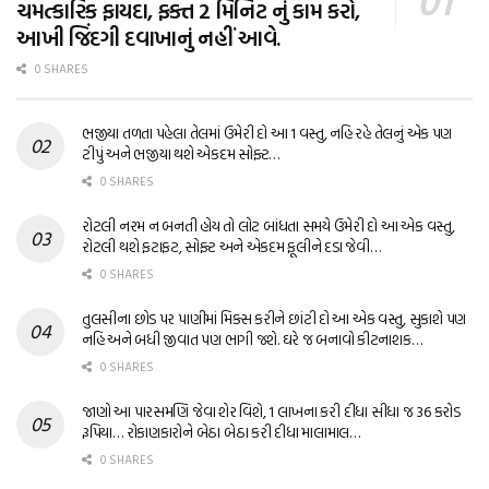
ચમત્કારિક ફાયદા, ફક્ત 2 મિનિટ નું કામ કરો,
આખી જિંદગી દવાખાનું નહીં આવે.
0 SHARES
ભજીયા તળતા પહેલા તેલમાં ઉમેરી દો આ 1 વસ્તુ, નહિ રહે તેલનું એક પણ
ટીપું અને ભજીયા થશે એકદમ સોફ્ટ…
0 SHARES
રોટલી નરમ ન બનતી હોય તો લોટ બાંધતા સમયે ઉમેરી દો આ એક વસ્તુ,
રોટલી થશે ફટાફટ, સોફ્ટ અને એકદમ ફૂલીને દડા જેવી…
0 SHARES
તુલસીના છોડ પર પાણીમાં મિક્સ કરીને છાંટી દો આ એક વસ્તુ, સુકાશે પણ
નહિ અને બધી જીવાત પણ ભાગી જશે. ઘરે જ બનાવો કીટનાશક…
0 SHARES
જાણો આ પારસમણિ જેવા શેર વિશે, 1 લાખના કરી દીધા સીધા જ 36 કરોડ
રૂપિયા… રોકાણકારોને બેઠા બેઠા કરી દીધા માલામાલ…
0 SHARES