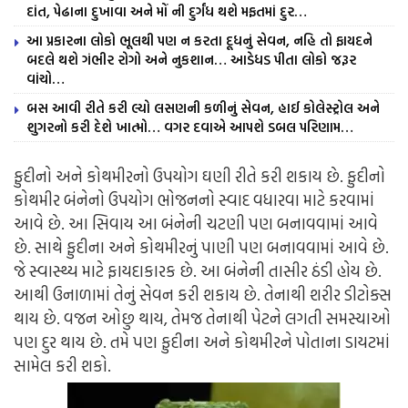
દાંત, પેઢાના દુખાવા અને મોં ની દુર્ગંધ થશે મફતમાં દુર…
આ પ્રકારના લોકો ભૂલથી પણ ન કરતા દૂધનું સેવન, નહિ તો ફાયદને
બદલે થશે ગંભીર રોગો અને નુકશાન… આડેધડ પીતા લોકો જરૂર
વાંચો…
બસ આવી રીતે કરી લ્યો લસણની કળીનું સેવન, હાઈ કોલેસ્ટ્રોલ અને
શુગરનો કરી દેશે ખાત્મો… વગર દવાએ આપશે ડબલ પરિણામ…
ફુદીનો અને કોથમીરનો ઉપયોગ ઘણી રીતે કરી શકાય છે. ફુદીનો
કોથમીર બંનેનો ઉપયોગ ભોજનનો સ્વાદ વધારવા માટે કરવામાં
આવે છે. આ સિવાય આ બંનેની ચટણી પણ બનાવવામાં આવે
છે. સાથે ફુદીના અને કોથમીરનું પાણી પણ બનાવવામાં આવે છે.
જે સ્વાસ્થ્ય માટે ફાયદાકારક છે. આ બંનેની તાસીર ઠંડી હોય છે.
આથી ઉનાળામાં તેનું સેવન કરી શકાય છે. તેનાથી શરીર ડીટોક્સ
થાય છે. વજન ઓછુ થાય, તેમજ તેનાથી પેટને લગતી સમસ્યાઓ
પણ દુર થાય છે. તમે પણ ફુદીના અને કોથમીરને પોતાના ડાયટમાં
સામેલ કરી શકો.