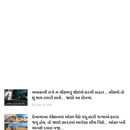
અમાસની રાત્રે ન નીકળવું જોઈએ ઘરની બહાર… નીકળો તો
શું થાય તમારી સાથે… જાણો આ લેખમાં.
JUNE 16, 2019
ઉનાળાના વેકેશનમાં ઓછા પૈસે વધુ સારી જગ્યાએ ફરવા
જવું હોય, તો જાણો ભારતમાં આવેલા બીચ વિશે… ઓછા ખર્ચે
આવશે ડબલ મજા…