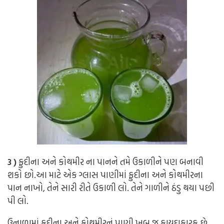
3 )
ફુદીના અને કોથમીર ના પાનને તમે ઉકાળીને પણ બનાવી
શકો છો.આ માટે એક ગ્લાસ પાણીમાં ફુદીના અને કોથમીરના
પાન નાખો, તેને સારી રીતે ઉકાળી લો. તેને ગાળીને ઠંડુ થયા પછી
પી લો.
ઉનાળામાં ફુદીના અને કોથમીરનું પાણી ખુબ જ ફાયદાકારક છે.