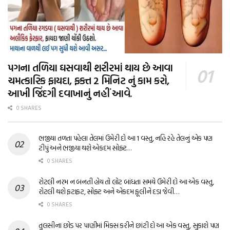
પગના તળિયા ઘસવાથી શરીરમાં થાય છે આવા
ચમત્કારિક ફાયદા, ફક્ત 2 મિનિટ નું કામ કરો,
આખી જિંદગી દવાખાનું નહીં આવે.
0 SHARES
ભજીયા તળતા પહેલા તેલમાં ઉમેરી દો આ 1 વસ્તુ, નહિ રહે તેલનું એક પણ
ટીપું અને ભજીયા થશે એકદમ સોફ્ટ…
0 SHARES
રોટલી નરમ ન બનતી હોય તો લોટ બાંધતા સમયે ઉમેરી દો આ એક વસ્તુ,
રોટલી થશે ફટાફટ, સોફ્ટ અને એકદમ ફૂલીને દડા જેવી…
0 SHARES
તુલસીના છોડ પર પાણીમાં મિક્સ કરીને છાંટી દો આ એક વસ્તુ, સુકાશે પણ