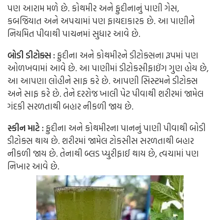
પણ આરામ મળે છે. કોથમીર અને ફુદીનાનું પાણી ગેસ,
કબજિયાત અને અપચામાં પણ ફાયદાકારક છે. આ પાણીને
નિયમિત પીવાથી પાચનમાં સુધાર આવે છે.
બોડી ડીટોક્સ :
ફુદીના અને કોથમીરને ડીટોક્સના રૂપમાં પણ
ઓળખવામાં આવે છે. આ પાણીમાં ડીટોકસીફાઈંગ ગુણ હોય છે,
આ આપણા લોહીને સાફ કરે છે. આપણી સિસ્ટમને ડીટોક્સ
અને સાફ કરે છે. તેને દરરોજ ખાલી પેટ પીવાથી શરીરમાં જામેલ
ગંદકી સરળતાથી બહાર નીકળી જાય છે.
સ્કીન માટે :
ફુદીના અને કોથમીરના પાનનું પાણી પીવાથી બોડી
ડીટોક્સ થાય છે. શરીરમાં જામેલ ટોકસીસ સરળતાથી બહાર
નીકળી જાય છે. તેનાથી બ્લડ પ્યુરીફાઈ થાય છે, ત્વચામાં પણ
નિખાર આવે છે.