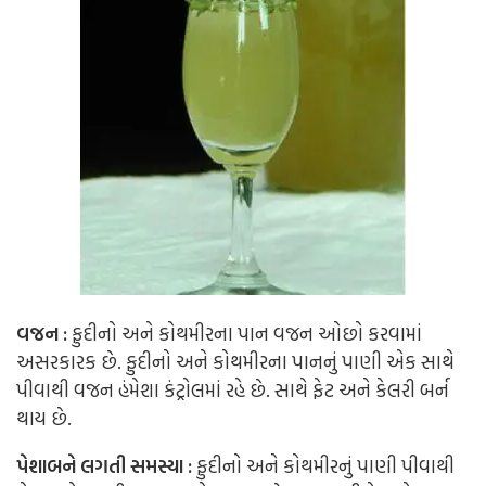
વજન :
ફુદીનો અને કોથમીરના પાન વજન ઓછો કરવામાં
અસરકારક છે. ફુદીનો અને કોથમીરના પાનનું પાણી એક સાથે
પીવાથી વજન હંમેશા કંટ્રોલમાં રહે છે. સાથે ફેટ અને કેલરી બર્ન
થાય છે.
પેશાબને લગતી સમસ્યા :
ફુદીનો અને કોથમીરનું પાણી પીવાથી