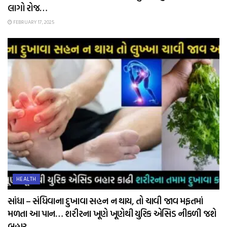
લાગો રોજ…
FEBRUARY 17, 2025
HEALTH
સાંધા – સંધિવાના દુખાવા સહન ન થાય, તો ચાવી જાવ મફતમાં
મળતા આ પાન… શરીરના ખૂણે ખૂણેથી યુરિક એસિડ નીકળી જશે
બહાર…