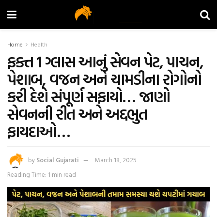
Home
Health
ફક્ત 1 ગ્લાસ આનું સેવન પેટ, પાચન,
પેશાબ, વજન અને ચામડીના રોગોનો
કરી દેશે સંપૂર્ણ સફાયો… જાણો
સેવનની રીત અને અદ્દભુત
ફાયદાઓ…
by
Social Gujarati
March 18, 2025
Reading Time: 1 min read