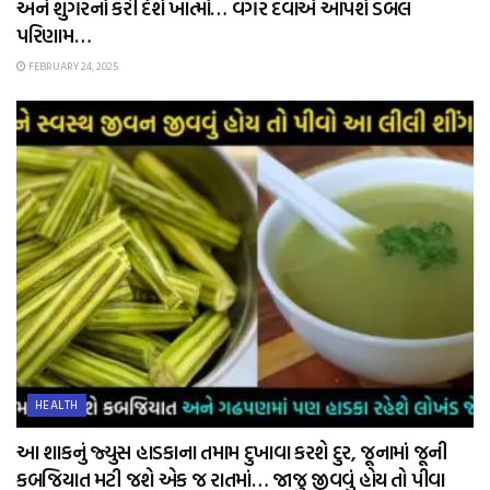
અને શુગરનો કરી દેશે ખાત્મો… વગર દવાએ આપશે ડબલ
પરિણામ…
FEBRUARY 24, 2025
HEALTH
આ શાકનું જ્યુસ હાડકાના તમામ દુખાવા કરશે દુર, જૂનામાં જૂની
કબજિયાત મટી જશે એક જ રાતમાં… જાજુ જીવવું હોય તો પીવા