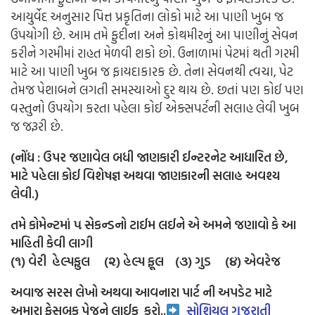
આયુર્વેદ અનુસાર પિત્ત પ્રકૃતિના લોકો માટે આ પાણી ખુબ જ
ઉપયોગી છે. આમ તમે ફુદીના અને કોથમીરનું આ પાણીનું સેવન
કરીને ગરમીમાં રાહત મેળવી શકો છો. ઉનાળામાં પેટમાં થતી ગરમી
માટે આ પાણી ખુબ જ ફાયદાકારક છે. તેના સેવનથી ત્વચા, પેટ
તેમજ પેશાબને લગતી સમસ્યાઓ દુર થાય છે. છતાં પણ કોઈ પણ
વસ્તુનો ઉપયોગ કરતા પહેલા કોઈ એક્સપર્ટની સલાહ લેવી ખુબ
જ જરૂરી છે.
(નોંધ : ઉપર જણાવેલ બધી જાણકારી ઈન્ટરનેટ આધારિત છે,
માટે પહેલા કોઈ વિશેષજ્ઞ અથવા જાણકારની સલાહ અવશ્ય
લેવી.)
તમે કોમેન્ટમાં ૫ સેકન્ડનો ટાઈમ લઈને એ અમને જણાવો કે આ
માહિતી કેવી લાગી
(૧) વેરી હેલ્પફુલ (૨) હેલ્પ ફૂલ (૩) ગુડ (૪) એવરેજ
અવાજ સરસ લેખો અથવા આવનારા પાર્ટ ની અપડેટ માટે
અમારા ફેસબુક પેજને લાઈક
કરો..
સોશિયલ ગુજરાતી