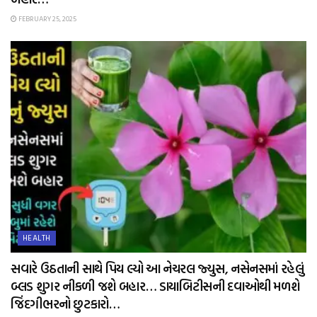
FEBRUARY 25, 2025
HEALTH
સવારે ઉઠતાની સાથે પિય લ્યો આ નેચરલ જ્યુસ, નસેનસમાં રહેલું
બ્લડ શુગર નીકળી જશે બહાર… ડાયાબિટીસની દવાઓથી મળશે
જિંદગીભરનો છુટકારો…