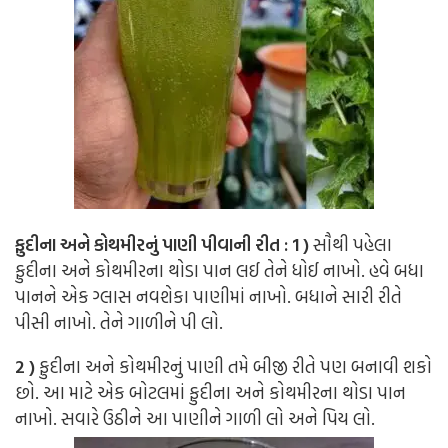
ફુદીના અને કોથમીરનું પાણી પીવાની રીત : 1 )
સૌથી પહેલા
ફુદીના અને કોથમીરના થોડા પાન લઈ તેને ધોઈ નાખો. હવે બધા
પાનને એક ગ્લાસ નવશેકા પાણીમાં નાખો. બધાને સારી રીતે
પીસી નાખો. તેને ગાળીને પી લો.
2 )
ફુદીના અને કોથમીરનું પાણી તમે બીજી રીતે પણ બનાવી શકો
છો. આ માટે એક બોટલમાં ફુદીના અને કોથમીરના થોડા પાન
નાખો. સવારે ઉઠીને આ પાણીને ગાળી લો અને પિય લો.