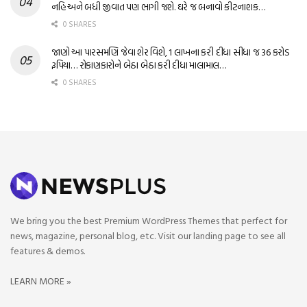
નહિ અને બધી જીવાત પણ ભાગી જશે. ઘરે જ બનાવો કીટનાશક…
0 SHARES
જાણો આ પારસમણિ જેવા શેર વિશે, 1 લાખના કરી દીધા સીધા જ 36 કરોડ
રૂપિયા… રોકાણકારોને બેઠા બેઠા કરી દીધા માલામાલ…
0 SHARES
We bring you the best Premium WordPress Themes that perfect for
news, magazine, personal blog, etc. Visit our landing page to see all
features & demos.
LEARN MORE »