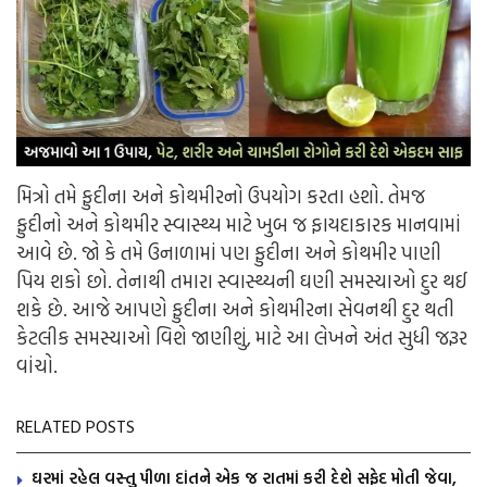
મિત્રો તમે ફુદીના અને કોથમીરનો ઉપયોગ કરતા હશો. તેમજ
ફુદીનો અને કોથમીર સ્વાસ્થ્ય માટે ખુબ જ ફાયદાકારક માનવામાં
આવે છે. જો કે તમે ઉનાળામાં પણ ફુદીના અને કોથમીર પાણી
પિય શકો છો. તેનાથી તમારા સ્વાસ્થ્યની ઘણી સમસ્યાઓ દુર થઈ
શકે છે. આજે આપણે ફુદીના અને કોથમીરના સેવનથી દુર થતી
કેટલીક સમસ્યાઓ વિશે જાણીશું, માટે આ લેખને અંત સુધી જરૂર
વાંચો.
RELATED POSTS
ઘરમાં રહેલ વસ્તુ પીળા દાંતને એક જ રાતમાં કરી દેશે સફેદ મોતી જેવા,