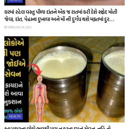
ઘરમાં રહેલ વસ્તુ પીળા દાંતને એક જ રાતમાં કરી દેશે સફેદ મોતી
જેવા, દાંત, પેઢાના દુખાવા અને મોં ની દુર્ગંધ થશે મફતમાં દુર…
FEBRUARY 24, 2025
HEALTH
આ પ્રકારના લોકો ભૂલથી પણ ન કરતા દૂધનું સેવન, નહિ તો