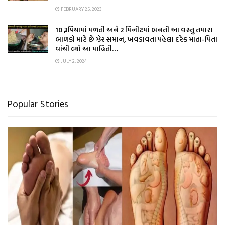
FEBRUARY 25, 2023
10 રૂપિયામાં મળતી અને 2 મિનીટમાં બનતી આ વસ્તુ તમારા
બાળકો માટે છે ઝેર સમાન, ખવડાવતા પહેલા દરેક માતા-પિતા
વાંચી લ્યો આ માહિતી…
JULY 2, 2024
Popular Stories