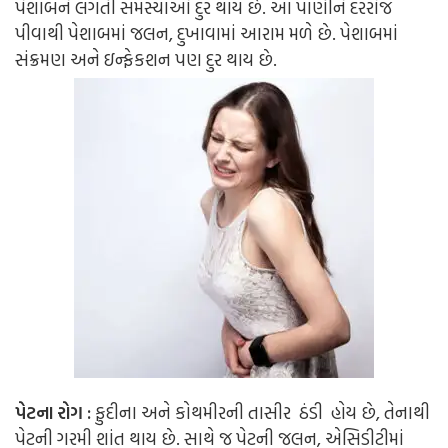
પેશાબને લગતી સમસ્યાઓ દુર થાય છે. આ પાણીને દરરોજ
પીવાથી પેશાબમાં જલન, દુખાવામાં આરામ મળે છે. પેશાબમાં
સંક્રમણ અને ઇન્ફેકશન પણ દુર થાય છે.
પેટના રોગ :
ફુદીના અને કોથમીરની તાસીર ઠંડી હોય છે, તેનાથી
પેટની ગરમી શાંત થાય છે. સાથે જ પેટની જલન, એસિડીટીમાં