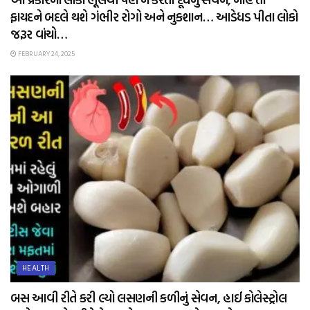
ફાયદને બદલે થશે ગંભીર રોગો અને નુકશાન… આડેધડ પીતા લોકો
જરૂર વાંચો…
FEBRUARY 24, 2025
HEALTH
બસ આવી રીતે કરી લ્યો લસણની કળીનું સેવન, હાઈ કોલેસ્ટ્રોલ