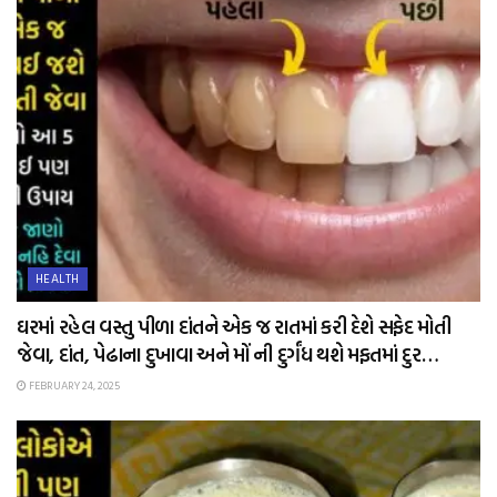
HEALTH
ઘરમાં રહેલ વસ્તુ પીળા દાંતને એક જ રાતમાં કરી દેશે સફેદ મોતી
જેવા, દાંત, પેઢાના દુખાવા અને મોં ની દુર્ગંધ થશે મફતમાં દુર…
FEBRUARY 24, 2025