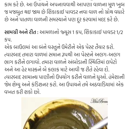
કામ કરે છે. આ ઉપાયને અપનાવવાથી આપણા વાળના મૂળ ખુબ
જ મજબુત થઇ જાય છે શિકાકાઈ પાવડર નવા વાળ નો ગ્રોથ વધારે
છે અને પાતળા વાળની સમસ્યાને પણ દૂર કરવામાં મદદ કરે છે.
સામગ્રી અને રીત :
આમળાનો જ્યૂસ 1 કપ, શિકાકાઈ પાવડર 1/2
કપ.
એક બાઉલમાં આ બંને વસ્તુને ઉમેરીને એક પેસ્ટ તૈયાર કરો.
ત્યારબાદ તમારા વાળમાં સમાન રૂપથી આ પેસ્ટને અલગ-અલગ
ભાગ કરીને લગાવો. તમારા વાળને અંબોડાની સ્થિતિમાં લપેટો
અને આ હેર માસ્કને બે કલાક માટે આવી જ રીતે રહેવા દો.
ત્યારબાદ સામાન્ય પાણીનો ઉપયોગ કરીને વાળને ધુઓ. હંમેશાની
જેમ શેમ્પુ અને કંડિશનર કરો. આ ઉપાયને તમે અઠવાડિયામાં એક
વખત કરી શકો છો.