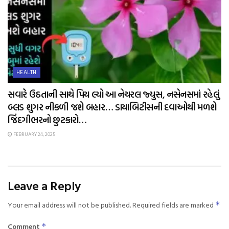
HEALTH
સવારે ઉઠતાની સાથે પિય લ્યો આ નેચરલ જ્યુસ, નસેનસમાં રહેલું
બ્લડ શુગર નીકળી જશે બહાર… ડાયાબિટીસની દવાઓથી મળશે
જિંદગીભરનો છુટકારો…
FEBRUARY 24, 2025
Leave a Reply
Your email address will not be published.
Required fields are marked
*
Comment
*