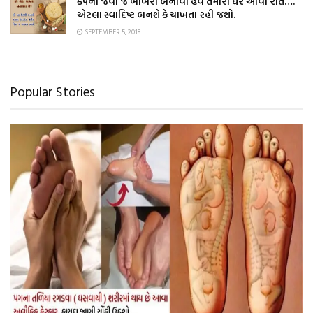
કંપની જેવા જ ખાખરા બનાવો હવે તમારા ઘરે આવી રીતે….
એટલા સ્વાદિષ્ટ બનશે કે ચાખતા રહી જશો.
SEPTEMBER 5, 2018
Popular Stories