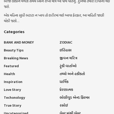
બીજા લોકોને મળતા સમયે ધ્યાન રાખો માત્ર આ પાંચ વાતનું…દુનિયા તમારી દીવાની થઇ
જશે.
એક મહિના સુધી બટાટા ન ખાવ તો શરીરમાં થશે આવા ફેરફાર, આ માહિતી જાણી
ચોંકી જશો…
Categories
BANK AND MONEY
ZODIAC
Beauty Tips
ઇતિહાસ
Breaking News
જીવન ચરિત્ર
Featured
ટૂંકી વાર્તાઓ
Health
તથ્યો અને હકીકતો
Inspiration
ધાર્મિક
Love Story
પ્રેરણાત્મક
Techonology
બોલીવુડ એન્ડ ફિલ્મ્સ
True Story
રસોઈ
Uncategorized
વેસ્ટ માંથી બેસ્ટ