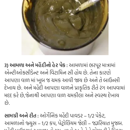
3) આમળા અને મહેંદીનો હેર પેક :
આમળામાં ભરપૂર માત્રામાં
એન્ટીઓક્સીડેન્ટ અને વિટામિન સી હોય છે. તેના કારણે
આપણા વાળ માં ખૂબ જ ચમક આવી જાય છે અને તે બાઉન્સી
દેખાય છે. અને મહેંદી આપણા વાળને પ્રાકૃતિક રીતે રંગ આપવામાં
મદદ કરે છે,જેનાથી આપણા વાળ ચમકીલા અને સ્વસ્થ દેખાય
છે.
સામગ્રી અને રીત :
ઓર્ગેનિક મહેંદી પાવડર – 1/2 પેકેટ,
આમળાનો જ્યુસ – 1/2 કપ, પેટ્રોલિયમ જેલી – જરૂરિયાત મુજબ.