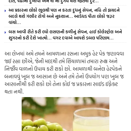
દાંત, પેઢાના દુખાવા અને મોં ની દુર્ગંધ થશે મફતમાં દુર…
આ પ્રકારના લોકો ભૂલથી પણ ન કરતા દૂધનું સેવન, નહિ તો ફાયદને
બદલે થશે ગંભીર રોગો અને નુકશાન… આડેધડ પીતા લોકો જરૂર
વાંચો…
બસ આવી રીતે કરી લ્યો લસણની કળીનું સેવન, હાઈ કોલેસ્ટ્રોલ અને
શુગરનો કરી દેશે ખાત્મો… વગર દવાએ આપશે ડબલ પરિણામ…
આ લેખમાં અમે તમને આમળાના રસના અમુક હેર પેક જણાવવા
જઈ રહ્યા છીએ, જેની મદદથી તમે શિયાળામાં તમારા રુક્ષ અને
નિર્જીવ વાળનો ઉપાય કરી શકો છો. આમળાથી બનેલ હેરપેકને
બનાવવું ખૂબ જ આસાન છે અને તમે તેનો ઉપયોગ પણ ખુબ જ
આસાનીથી કરી શકો છો તેના કોઈ જ પ્રકારના સાઈડ ઈફેક્ટ
થતા નથી.