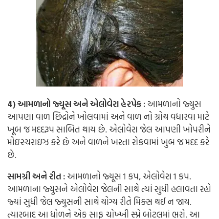
4) આમળાનો જ્યૂસ અને એલોવેરા હેરપેક :
આમળાનો જ્યુસ
આપણા વાળ છિદ્રોને ખોલવામાં અને વાળ નો ગ્રોથ વધારવા માટે
ખૂબ જ મદદરૂપ સાબિત થાય છે. એલોવેરા જેલ આપણી ખોપરીને
મોઇસ્ચરાઇઝ કરે છે અને વાળને ખરતા રોકવામાં ખુબ જ મદદ કરે
છે.
સામગ્રી અને રીત :
આમળાનો જ્યૂસ 1 કપ, એલોવેરા 1 કપ.
આમળાના જ્યુસને એલોવેરા જેલની સાથે ત્યાં સુધી હલાવતા રહો
જ્યાં સુધી જેલ જ્યુસની સાથે યોગ્ય રીતે મિક્સ થઈ ન જાય.
ત્યારબાદ આ ધોળને એક સાફ ચોખ્ખી સ્પ્રે બોટલમાં ભરો. આ