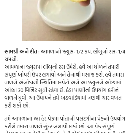
સામગ્રી અને રીત :
આમળાનો જ્યુસ- 1/2 કપ, લીંબુનો રસ- 1/4
ચમચી.
આમળાના જ્યુસમાં લીંબુનો રસ ઉમેરો, હવે આ ધોળને તમારી
સંપૂર્ણ ખોપરી ઉપર લગાવો અને તેનાથી મસાજ કરો. હવે તમારા
વાળને અંબોડાની સ્થિતિમાં લપેટો અને આ જ્યુસને ઓછામાં
ઓછા 30 મિનિટ સુધી રહેવા દો. ઠંડા પાણીનો ઉપયોગ કરીને
વાળને ધુવો. આ ઉપાયને તમે અઠવાડિયામાં ત્રણથી ચાર વખત
કરી શકો છો.
તમે આમળાના આ હેર પેકમાં પોતાની પસંદગીના પેકનો ઉપયોગ
કરીને તમારા વાળને સુંદર બનાવી શકો છો. આ પેક સંપૂર્ણ