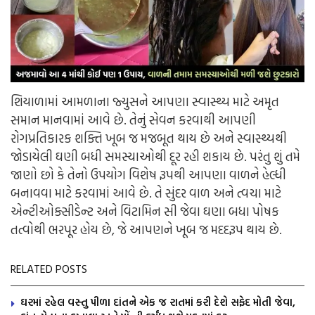
શિયાળામાં આમળાના જ્યુસને આપણા સ્વાસ્થ્ય માટે અમૃત
સમાન માનવામાં આવે છે. તેનું સેવન કરવાથી આપણી
રોગપ્રતિકારક શક્તિ ખૂબ જ મજબૂત થાય છે અને સ્વાસ્થ્યથી
જોડાયેલી ઘણી બધી સમસ્યાઓથી દૂર રહી શકાય છે. પરંતુ શું તમે
જાણો છો કે તેનો ઉપયોગ વિશેષ રૂપથી આપણા વાળને હેલ્ધી
બનાવવા માટે કરવામાં આવે છે. તે સુંદર વાળ અને ત્વચા માટે
એન્ટીઓક્સીડેન્ટ અને વિટામિન સી જેવા ઘણા બધા પોષક
તત્વોથી ભરપૂર હોય છે, જે આપણને ખૂબ જ મદદરૂપ થાય છે.
RELATED POSTS
ઘરમાં રહેલ વસ્તુ પીળા દાંતને એક જ રાતમાં કરી દેશે સફેદ મોતી જેવા,