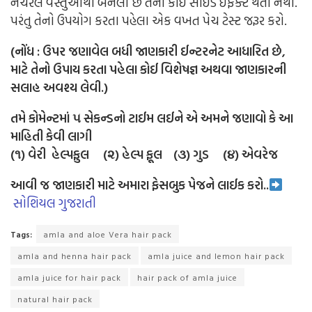
નેચરલ વસ્તુઓથી બનેલા છે તેની કોઈ સાઈડ ઈફેક્ટ થતી નથી.
પરંતુ તેનો ઉપયોગ કરતા પહેલા એક વખત પેચ ટેસ્ટ જરૂર કરો.
(નોંધ : ઉપર જણાવેલ બધી જાણકારી ઈન્ટરનેટ આધારિત છે,
માટે તેનો ઉપાય કરતા પહેલા કોઈ વિશેષજ્ઞ અથવા જાણકારની
સલાહ અવશ્ય લેવી.)
તમે કોમેન્ટમાં ૫ સેકન્ડનો ટાઈમ લઈને એ અમને જણાવો કે આ
માહિતી કેવી લાગી
(૧) વેરી હેલ્પફુલ (૨) હેલ્પ ફૂલ (૩) ગુડ (૪) એવરેજ
આવી જ જાણકારી માટે અમારા ફેસબુક પેજને લાઈક કરો..
સોશિયલ ગુજરાતી
Tags:
amla and aloe Vera hair pack
amla and henna hair pack
amla juice and lemon hair pack
amla juice for hair pack
hair pack of amla juice
natural hair pack