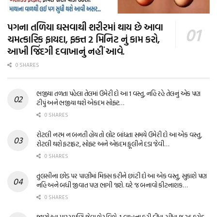
પગના તળિયા ઘસવાથી શરીરમાં થાય છે આવા
ચમત્કારિક ફાયદા, ફક્ત 2 મિનિટ નું કામ કરો,
આખી જિંદગી દવાખાનું નહીં આવે.
0 SHARES
ભજીયા તળતા પહેલા તેલમાં ઉમેરી દો આ 1 વસ્તુ, નહિ રહે તેલનું એક પણ
ટીપું અને ભજીયા થશે એકદમ સોફ્ટ…
0 SHARES
રોટલી નરમ ન બનતી હોય તો લોટ બાંધતા સમયે ઉમેરી દો આ એક વસ્તુ,
રોટલી થશે ફટાફટ, સોફ્ટ અને એકદમ ફૂલીને દડા જેવી…
0 SHARES
તુલસીના છોડ પર પાણીમાં મિક્સ કરીને છાંટી દો આ એક વસ્તુ, સુકાશે પણ
નહિ અને બધી જીવાત પણ ભાગી જશે. ઘરે જ બનાવો કીટનાશક…
0 SHARES
જાણો આ પારસમણિ જેવા શેર વિશે, 1 લાખના કરી દીધા સીધા જ 36 કરોડ