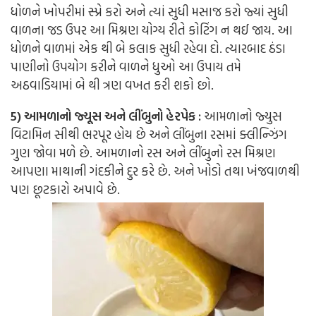
ધોળને ખોપરીમાં સ્પ્રે કરો અને ત્યાં સુધી મસાજ કરો જ્યાં સુધી
વાળના જડ ઉપર આ મિશ્રણ યોગ્ય રીતે કોટિંગ ન થઈ જાય. આ
ધોળને વાળમાં એક થી બે કલાક સુધી રહેવા દો. ત્યારબાદ ઠંડા
પાણીનો ઉપયોગ કરીને વાળને ધુઓ આ ઉપાય તમે
અઠવાડિયામાં બે થી ત્રણ વખત કરી શકો છો.
5) આમળાનો જ્યૂસ અને લીંબુનો હેરપેક :
આમળાનો જ્યુસ
વિટામિન સીથી ભરપૂર હોય છે અને લીંબુના રસમાં ક્લીન્ઝિંગ
ગુણ જોવા મળે છે. આમળાનો રસ અને લીંબુનો રસ મિશ્રણ
આપણા માથાની ગંદકીને દુર કરે છે. અને ખોડો તથા ખંજવાળથી
પણ છૂટકારો અપાવે છે.