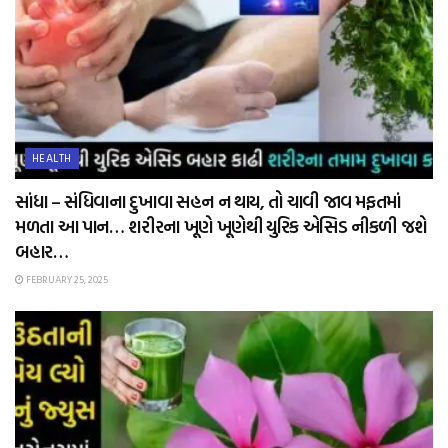
HEALTH
સાંધા – સંધિવાના દુખાવા સહન ન થાય, તો ચાવી જાવ મફતમાં
મળતા આ પાન… શરીરના ખૂણે ખૂણેથી યુરિક એસિડ નીકળી જશે
બહાર…
FEBRUARY 25, 2025