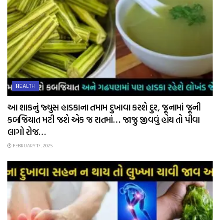
HEALTH
આ શાકનું જ્યુસ હાડકાના તમામ દુખાવા કરશે દુર, જૂનામાં જૂની
કબજિયાત મટી જશે એક જ રાતમાં… જાજુ જીવવું હોય તો પીવા
લાગો રોજ…
FEBRUARY 17, 2025