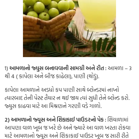
1)
આમળાનો જ્યુસ બનાવવાની સામગ્રી અને રીત :
આમળા – 3
થી 4 ( કાપેલા અને બીજ કાઢેલા), પાણી (થોડું).
કાપેલા આમળાને અડધો કપ પાણી સાથે બ્લેન્ડરમાં નાખો
ત્યારબાદ તેની પેસ્ટ તૈયાર ન થઈ જાય ત્યાં સુધી તેને બ્લેન્ડ કરો.
જ્યુસ કાઢવા માટે આ મિશ્રણને ગરણી વડે ગાળો.
2) આમળાનો જ્યૂસ અને શિકાકાઈ પાઉડરનો પેક :
શિયાળામાં
આપણા વાળ ખૂબ જ ખરે છે અને જ્યારે આ વાળ ખરતા રોકવા
માટે આમળાનો જ્યૂસ અને શિકાકાઈ પાઉડર ખૂબ જ સારી રીતે