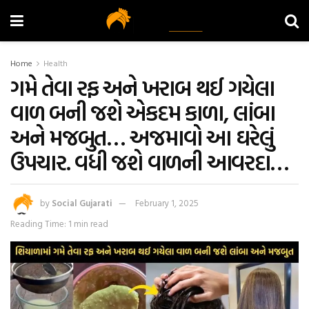
Home
Health
ગમે તેવા રફ અને ખરાબ થઈ ગયેલા
વાળ બની જશે એકદમ કાળા, લાંબા
અને મજબુત… અજમાવો આ ઘરેલું
ઉપચાર. વધી જશે વાળની આવરદા…
by
Social Gujarati
February 1, 2025
Reading Time: 1 min read