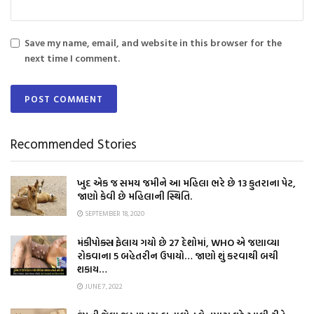
Save my name, email, and website in this browser for the
next time I comment.
Recommended Stories
ખુદ એક જ સમય જમીને આ મહિલા ભરે છે 13 કુતરાના પેટ,
જાણો કેવી છે મહિલાની સ્થિતિ.
SEPTEMBER 18, 2020
મંકીપોક્સ ફેલાય ગયો છે 27 દેશોમાં, WHO એ જણાવ્યા
રોકવાના 5 બહેતરીન ઉપાયો… જાણો શું કરવાથી બચી
શકાય…
JUNE 7, 2022