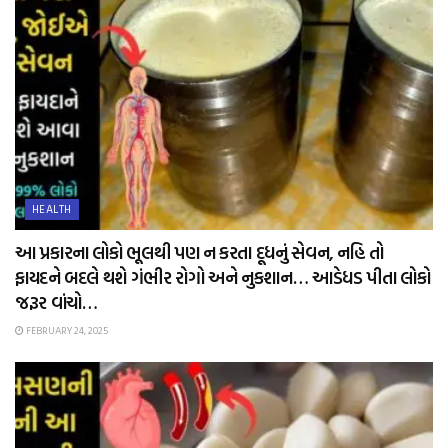
HEALTH
આ પ્રકારના લોકો ભૂલથી પણ ન કરતા દૂધનું સેવન, નહિ તો
ફાયદને બદલે થશે ગંભીર રોગો અને નુકશાન… આડેધડ પીતા લોકો
જરૂર વાંચો…
FEBRUARY 24, 2025