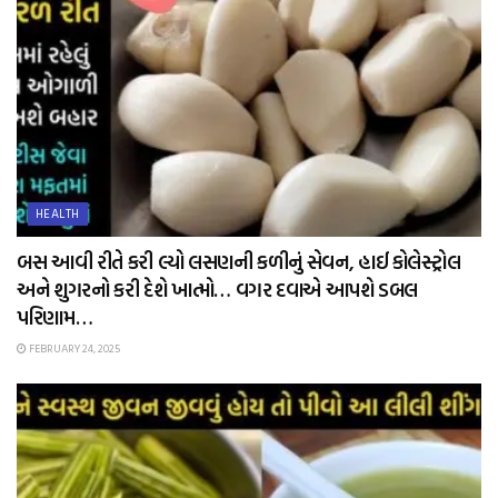
HEALTH
બસ આવી રીતે કરી લ્યો લસણની કળીનું સેવન, હાઈ કોલેસ્ટ્રોલ
અને શુગરનો કરી દેશે ખાત્મો… વગર દવાએ આપશે ડબલ
પરિણામ…
FEBRUARY 24, 2025