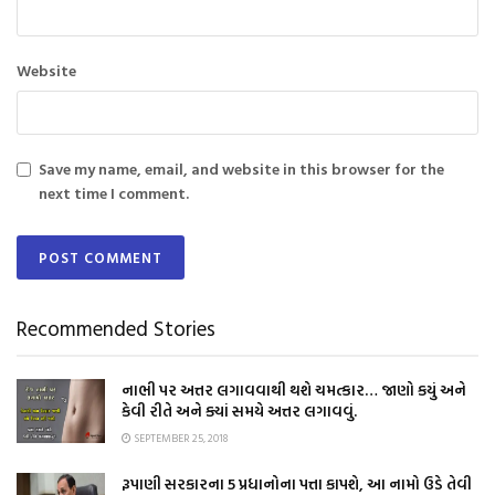
Website
Save my name, email, and website in this browser for the
next time I comment.
Recommended Stories
નાભી પર અત્તર લગાવવાથી થશે ચમત્કાર… જાણો કયું અને
કેવી રીતે અને ક્યાં સમયે અત્તર લગાવવું.
SEPTEMBER 25, 2018
રૂપાણી સરકારના 5 પ્રધાનોના પત્તા કાપશે, આ નામો ઉડે તેવી