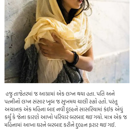
હજુ તાજેતરમાં જ આગ્રામાં એક લગ્ન થયા હતા. પતિ અને
પત્નીનો લગ્ન સંસાર ખુબ જ સુખમય ચાલી રહ્યો હતો. પરંતુ
અચાનક એક મહિના બાદ નવી દુલ્હને સાસરિયામાં કંઈક એવું
કર્યું કે જેના કારણે આખો પરિવાર બરબાદ થઇ ગયો. માત્ર એક જ
મહિનામાં આખા ઘરને બરબાદ કરીને દુલ્હન ફરાર થઇ ગઈ.