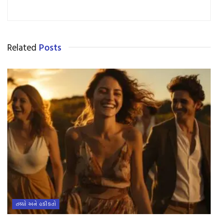
Related
Posts
તથ્યો અને હકીકતો