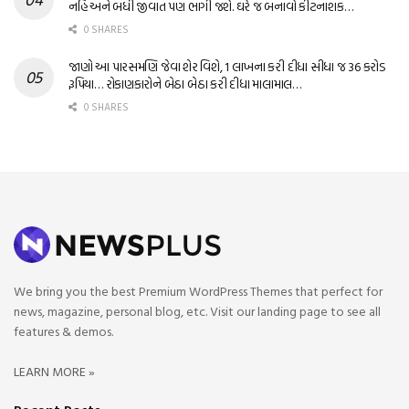
નહિ અને બધી જીવાત પણ ભાગી જશે. ઘરે જ બનાવો કીટનાશક…
0 SHARES
જાણો આ પારસમણિ જેવા શેર વિશે, 1 લાખના કરી દીધા સીધા જ 36 કરોડ
રૂપિયા… રોકાણકારોને બેઠા બેઠા કરી દીધા માલામાલ…
0 SHARES
We bring you the best Premium WordPress Themes that perfect for
news, magazine, personal blog, etc. Visit our landing page to see all
features & demos.
LEARN MORE »