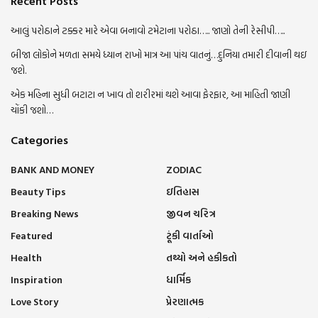
Recent Posts
આલું પરોઠાને ટક્કર મારે એવા બનાવો ટમેટાના પરોઠા….. જાણો તેની રેસીપી…..
બીજા લોકોને મળતા સમયે ધ્યાન રાખો માત્ર આ પાંચ વાતનું…દુનિયા તમારી દીવાની થઇ
જશે.
એક મહિના સુધી બટાટા ન ખાવ તો શરીરમાં થશે આવા ફેરફાર, આ માહિતી જાણી
ચોંકી જશો…
Categories
BANK AND MONEY
ZODIAC
Beauty Tips
ઇતિહાસ
Breaking News
જીવન ચરિત્ર
Featured
ટૂંકી વાર્તાઓ
Health
તથ્યો અને હકીકતો
Inspiration
ધાર્મિક
Love Story
પ્રેરણાત્મક