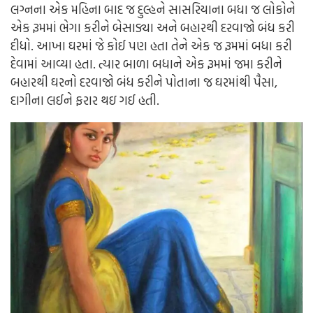
લગ્નના એક મહિના બાદ જ દુલ્હને સાસરિયાના બધા જ લોકોને
એક રૂમમાં ભેગા કરીને બેસાડ્યા અને બહારથી દરવાજો બંધ કરી
દીધો. આખા ઘરમાં જે કોઈ પણ હતા તેને એક જ રૂમમાં બધા કરી
દેવામાં આવ્યા હતા. ત્યાર બાળા બધાને એક રૂમમાં જમા કરીને
બહારથી ઘરનો દરવાજો બંધ કરીને પોતાના જ ઘરમાંથી પૈસા,
દાગીના લઈને ફરાર થઇ ગઈ હતી.