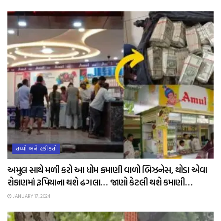
તથ્યો અને હકીકતો
અમુલ સાથે મળી કરો આ ધોમ કમાણી વાળો બિઝનેસ, થોડા એવા
રોકાણમાં રૂપિયાના થશે ઢગલા… જાણો કેટલી થશે કમાણી…
JANUARY 17, 2024