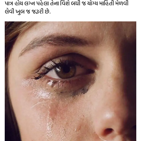
પાત્ર હોય લગ્ન પહેલા તેના વિશે બધી જ યોગ્ય માહિતી મેળવી
લેવી ખુબ જ જરૂરી છે.