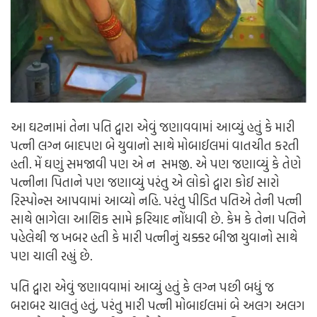
આ ઘટનામાં તેના પતિ દ્વારા એવું જણાવવામાં આવ્યું હતું કે મારી
પત્ની લગ્ન બાદપણ બે યુવાનો સાથે મોબાઈલમાં વાતચીત કરતી
હતી. મેં ઘણું સમજાવી પણ એ ન સમજી. એ પણ જણાવ્યું કે તેણે
પત્નીના પિતાને પણ જણાવ્યું પરંતુ એ લોકો દ્વારા કોઈ સારો
રિસ્પોન્સ આપવામાં આવ્યો નહિ. પરંતુ પીડિત પતિએ તેની પત્ની
સાથે ભાગેલા આશિક સામે ફરિયાદ નોંધાવી છે. કેમ કે તેના પતિને
પહેલેથી જ ખબર હતી કે મારી પત્નીનું ચક્કર બીજા યુવાનો સાથે
પણ ચાલી રહ્યું છે.
પતિ દ્વારા એવું જણાવવામાં આવ્યું હતું કે લગ્ન પછી બધું જ
બરાબર ચાલતું હતું, પરંતુ મારી પત્ની મોબાઈલમાં બે અલગ અલગ