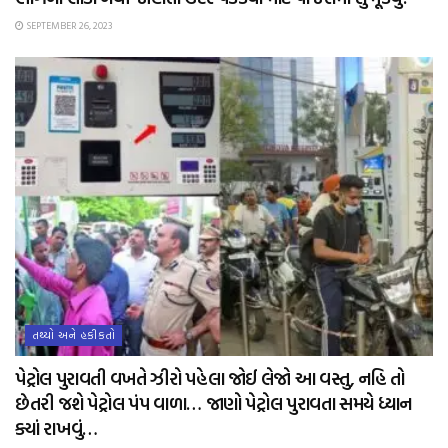
SEPTEMBER 26, 2023
તથ્યો અને હકીકતો
પેટ્રોલ પુરાવતી વખતે ઝીરો પહેલા જોઈ લેજો આ વસ્તુ, નહિ તો
છેતરી જશે પેટ્રોલ પંપ વાળા… જાણો પેટ્રોલ પુરાવતા સમયે ધ્યાન
ક્યાં રાખવું…