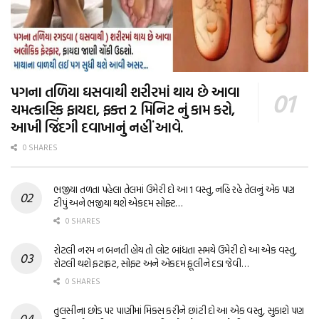
પગના તળિયા ઘસવાથી શરીરમાં થાય છે આવા
ચમત્કારિક ફાયદા, ફક્ત 2 મિનિટ નું કામ કરો,
આખી જિંદગી દવાખાનું નહીં આવે.
0 SHARES
ભજીયા તળતા પહેલા તેલમાં ઉમેરી દો આ 1 વસ્તુ, નહિ રહે તેલનું એક પણ
ટીપું અને ભજીયા થશે એકદમ સોફ્ટ…
0 SHARES
રોટલી નરમ ન બનતી હોય તો લોટ બાંધતા સમયે ઉમેરી દો આ એક વસ્તુ,
રોટલી થશે ફટાફટ, સોફ્ટ અને એકદમ ફૂલીને દડા જેવી…
0 SHARES
તુલસીના છોડ પર પાણીમાં મિક્સ કરીને છાંટી દો આ એક વસ્તુ, સુકાશે પણ