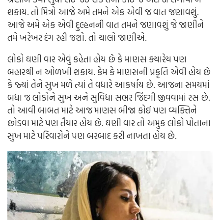
શકાય. તો મિત્રો આજે અમે તમને એક એવી જ વાત જણાવશું.
આજે અમે એક એવી દુલ્હનની વાત તમને જણાવશું જે જાણીને
તમે ખરેખર દંગ રહી જશો. તો ચાલો જાણીએ.
લોકો ઘણી વાર એવું કહેતા હોય છે કે માણસ ક્યારેય પણ
બહારથી ન ઓળખી શકાય. કેમ કે માણસની પ્રકૃતિ એવી હોય છે
કે જ્યાં તેને સુખ મળે ત્યાં તે વધારે આકર્ષાય છે. આજના સમયમાં
બધા જ લોકોને સુખ અને સુવિધા સભર જિંદગી જીવવામાં રસ છે.
તો આવી બાબત માટે આજ માણસ બીજા કોઈ પણ વ્યક્તિને
છોડવા માટે પણ તૈયાર હોય છે. ઘણી વાર તો અમુક લોકો પોતાના
સુખ માટે પરિવારોને પણ બરબાદ કરી નાખતા હોય છે.