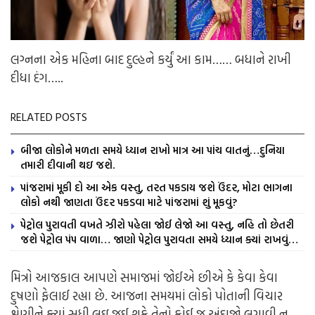
લગ્નના એક મહિના બાદ દુલ્હને કર્યું આ કામ…… બધાને રાખી
દીધા દંગ…..
RELATED POSTS
બીજા લોકોને મળતા સમયે ધ્યાન રાખો માત્ર આ પાંચ વાતનું…દુનિયા
તમારી દીવાની થઇ જશે.
પાંજરામાં મૂકી દો આ એક વસ્તુ, તરત પકડાય જશે ઉંદર, મોટા ભાગના
લોકો નથી જાણતા ઉંદર પકડવા માટે પાંજરામાં શું મૂકવું?
પેટ્રોલ પુરાવતી વખતે ઝીરો પહેલા જોઈ લેજો આ વસ્તુ, નહિ તો છેતરી
જશે પેટ્રોલ પંપ વાળા… જાણો પેટ્રોલ પુરાવતા સમયે ધ્યાન ક્યાં રાખવું…
મિત્રો આજકાલ આપણે સમાજમાં જોઈએ છીએ કે કેવા કેવા
દુષણો ફેલાઈ રહ્યા છે. આજના સમયમાં લોકો પોતાની વિચાર
શ્રેણીને ક્યાં સુધી લઇ જઈ શકે તેનો કોઈ જ અંદાજો લગાવી ન