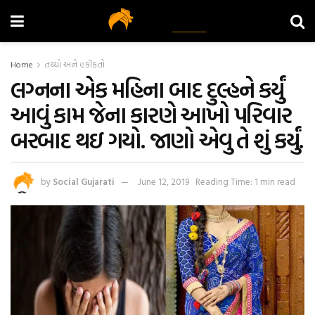
Home
તથ્યો અને હકીકતો
લગ્નના એક મહિના બાદ દુલ્હને કર્યું
આવું કામ જેના કારણે આખો પરિવાર
બરબાદ થઇ ગયો. જાણો એવુ તે શું કર્યું.
by
Social Gujarati
June 12, 2019
Reading Time: 1 min read