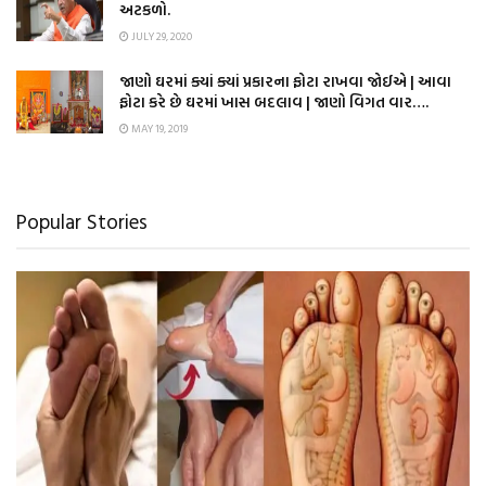
અટકળો.
JULY 29, 2020
જાણો ઘરમાં ક્યાં ક્યાં પ્રકારના ફોટા રાખવા જોઈએ | આવા
ફોટા કરે છે ઘરમાં ખાસ બદલાવ | જાણો વિગત વાર….
MAY 19, 2019
Popular Stories