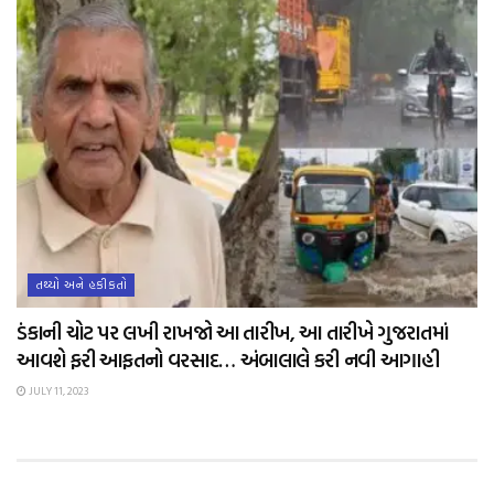
તથ્યો અને હકીકતો
ડંકાની ચોટ પર લખી રાખજો આ તારીખ, આ તારીખે ગુજરાતમાં
આવશે ફરી આફતનો વરસાદ… અંબાલાલે કરી નવી આગાહી
JULY 11, 2023