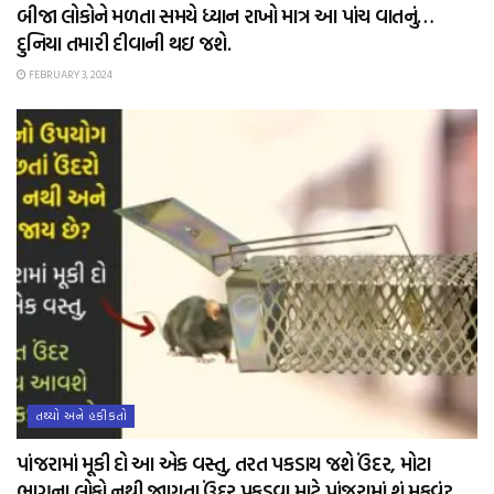
બીજા લોકોને મળતા સમયે ધ્યાન રાખો માત્ર આ પાંચ વાતનું…
દુનિયા તમારી દીવાની થઇ જશે.
FEBRUARY 3, 2024
તથ્યો અને હકીકતો
પાંજરામાં મૂકી દો આ એક વસ્તુ, તરત પકડાય જશે ઉંદર, મોટા
ભાગના લોકો નથી જાણતા ઉંદર પકડવા માટે પાંજરામાં શું મૂકવું?