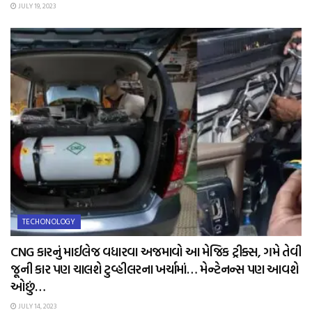
JULY 19, 2023
TECHONOLOGY
CNG કારનું માઈલેજ વધારવા અજમાવો આ મેજિક ટ્રીક્સ, ગમે તેવી
જૂની કાર પણ ચાલશે ટુવ્હીલરના ખર્ચામાં… મેન્ટેનન્સ પણ આવશે
ઓછું…
JULY 14, 2023