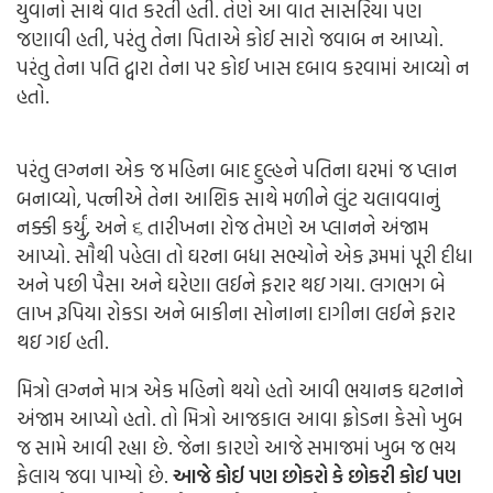
યુવાનો સાથે વાત કરતી હતી. તેણે આ વાત સાસરિયા પણ
જણાવી હતી, પરંતુ તેના પિતાએ કોઈ સારો જવાબ ન આપ્યો.
પરંતુ તેના પતિ દ્વારા તેના પર કોઈ ખાસ દબાવ કરવામાં આવ્યો ન
હતો.
પરંતુ લગ્નના એક જ મહિના બાદ દુલ્હને પતિના ઘરમાં જ પ્લાન
બનાવ્યો, પત્નીએ તેના આશિક સાથે મળીને લુંટ ચલાવવાનું
નક્કી કર્યું, અને ૬ તારીખના રોજ તેમણે અ પ્લાનને અંજામ
આપ્યો. સૌથી પહેલા તો ઘરના બધા સભ્યોને એક રૂમમાં પૂરી દીધા
અને પછી પૈસા અને ઘરેણા લઈને ફરાર થઇ ગયા. લગભગ બે
લાખ રૂપિયા રોકડા અને બાકીના સોનાના દાગીના લઈને ફરાર
થઇ ગઈ હતી.
મિત્રો લગ્નને માત્ર એક મહિનો થયો હતો આવી ભયાનક ઘટનાને
અંજામ આપ્યો હતો. તો મિત્રો આજકાલ આવા ફ્રોડના કેસો ખુબ
જ સામે આવી રહ્યા છે. જેના કારણે આજે સમાજમાં ખુબ જ ભય
ફેલાય જવા પામ્યો છે.
આજે કોઈ પણ છોકરો કે છોકરી કોઈ પણ