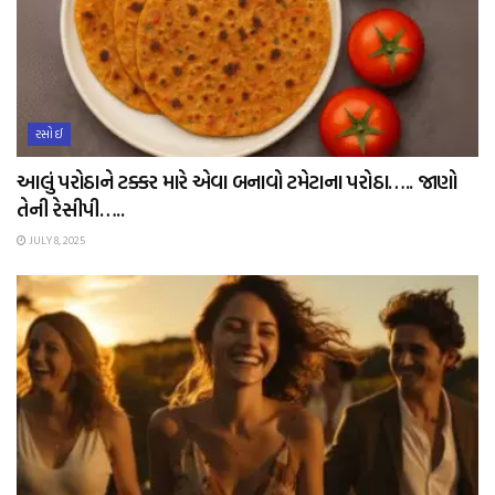
રસોઈ
આલું પરોઠાને ટક્કર મારે એવા બનાવો ટમેટાના પરોઠા….. જાણો
તેની રેસીપી…..
JULY 8, 2025