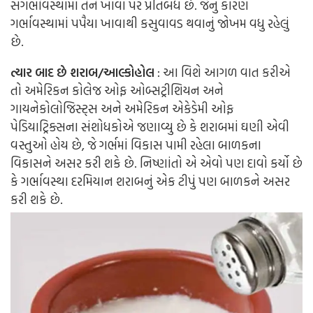
સગર્ભાવસ્થામાં તેને ખાવા પર પ્રતિબંધ છે. જેનું કારણ
ગર્ભાવસ્થામાં પપૈયા ખાવાથી કસુવાવડ થવાનું જોખમ વધુ રહેલું
છે.
ત્યાર બાદ છે શરાબ/આલ્કોહોલ
: આ વિશે આગળ વાત કરીએ
તો અમેરિકન કોલેજ ઓફ ઓબ્સટ્રીશિયન અને
ગાયનેકોલોજિસ્ટ્સ અને અમેરિકન એકેડેમી ઓફ
પેડિયાટ્રિક્સના સંશોધકોએ જણાવ્યુ છે કે શરાબમાં ઘણી એવી
વસ્તુઓ હોય છે, જે ગર્ભમાં વિકાસ પામી રહેલા બાળકના
વિકાસને અસર કરી શકે છે. નિષ્ણાંતો એ એવો પણ દાવો કર્યો છે
કે ગર્ભાવસ્થા દરમિયાન શરાબનું એક ટીપું પણ બાળકને અસર
કરી શકે છે.