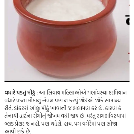
વધારે પડતું મીઠું :
આ સિવાય મહિલાઓએ ગર્ભાવસ્થા દરમિયાન
વધારે પડતા મીઠાનું સેવન પણ ન કરવું જોઈએ. જોકે સામાન્ય
રીતે, ડોક્ટરો ઓછું મીઠું ખાવાની જ ભલામણ કરે છે. કારણ કે
તેનાથી હાર્ટના રોગોનું જોખમ વધી જાય છે. પરંતુ સગર્ભાવસ્થામાં
બ્લડ પ્રેશર જ નહીં, પણ ચહેરો, હાથ, પગ વગેરેમાં પણ સોજા
આવી શકે છે.