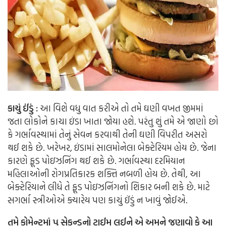
કાચું ઈંડું :
આ વિશે વધુ વાત કરીએ તો તમે ઘણી વખત જીમમાં
જતા લોકોને કાચા ઇંડા ખાતા જોયા હશે. પરંતુ શું તમે એ જાણો છો
કે ગર્ભાવસ્થામાં તેનું સેવન કરવાથી તેની ઘણી વિપરીત અસરો
થઈ શકે છે. ખરેખર, ઇંડામાં સાલમોનેલા બેક્ટેરિયમ હોય છે. જેના
કારણે ફૂડ પોઇઝનિંગ થઈ શકે છે. ગર્ભાવસ્થા દરમિયાન
મહિલાઓની રોગપ્રતિકારક શક્તિ નબળી હોય છે. તેથી, આ
બેક્ટેરિયાને લીધે તે ફૂડ પોઇઝનિંગનો શિકાર બની શકે છે. માટે
સગર્ભા સ્ત્રીઓએ ક્યારેય પણ કાચું ઈંડું ન ખાવું જોઈએ.
તમે કોમેન્ટમાં ૫ સેકન્ડનો ટાઈમ લઈને એ અમને જણાવો કે આ