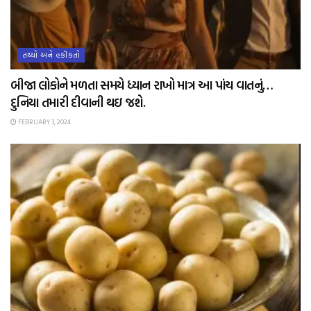
તથ્યો અને હકીકતો
બીજા લોકોને મળતા સમયે ધ્યાન રાખો માત્ર આ પાંચ વાતનું…
દુનિયા તમારી દીવાની થઇ જશે.
FEBRUARY 3, 2024