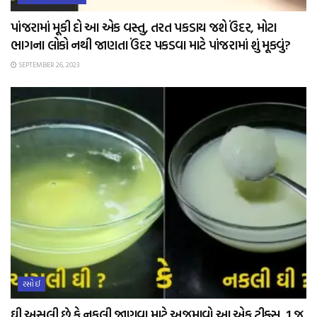
પાંજરામાં મૂકી દો આ એક વસ્તુ, તરત પકડાય જશે ઉંદર, મોટા
ભાગના લોકો નથી જાણતા ઉંદર પકડવા માટે પાંજરામાં શું મૂકવું?
SEPTEMBER 26, 2023
રસોઈ
ઘી અસલી છે કે નકલી જાણવા માટે અજમાવો આ એક ટ્રીક્સ, 1 જ