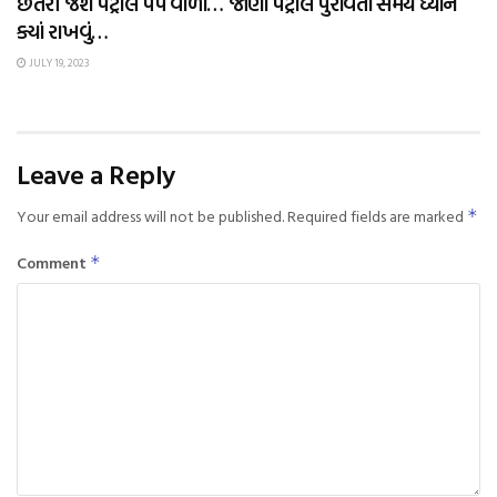
છેતરી જશે પેટ્રોલ પંપ વાળા… જાણો પેટ્રોલ પુરાવતા સમયે ધ્યાન
ક્યાં રાખવું…
JULY 19, 2023
Leave a Reply
Your email address will not be published.
Required fields are marked
*
Comment
*