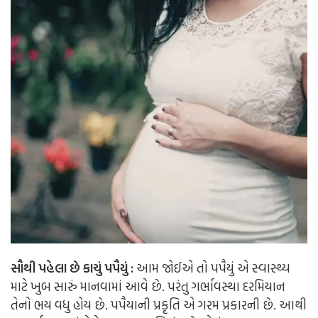
સૌથી પહેલા છે કાચું પપૈયું :
આમ જોઈએ તો પપૈયું એ સ્વાસ્થ્ય
માટે ખુબ સારું માનવામાં આવે છે. પરંતુ ગર્ભાવસ્થા દરમિયાન
તેનો ભય વધુ હોય છે. પપૈયાની પ્રકૃતિ એ ગરમ પ્રકારની છે. આથી