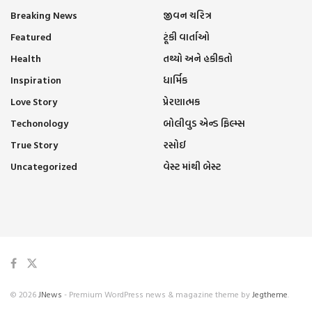
Breaking News
જીવન ચરિત્ર
Featured
ટૂંકી વાર્તાઓ
Health
તથ્યો અને હકીકતો
Inspiration
ધાર્મિક
Love Story
પ્રેરણાત્મક
Techonology
બોલીવુડ એન્ડ ફિલ્મ્સ
True Story
રસોઈ
Uncategorized
વેસ્ટ માંથી બેસ્ટ
© 2026
JNews
- Premium WordPress news & magazine theme by
Jegtheme
.