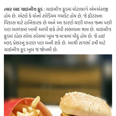
ત્યાર બાદ ચાઇનીઝ ફૂડ :
ચાઇનીઝ ફૂડમાં મોટાભાગે એમએસજી
હોય છે. એટલે કે મોનો સોડિયમ ગમલેટ હોય છે. જે ફીટસના
વિકાસ માટે હાનિકારક છે અને આ કારણે ઘણી વખત જન્મ પછી
પણ બાળકમાં ખામી આવી શકે તેવી સંભાવના થાય છે. ચાઇનીઝ
ફ્રૂડમાં રહેલ સોયા સોસમાં ખુબ જ માત્રામાં મીઠું હોય છે. જે હાઈ
બ્લડ પ્રેશરનું કારણ પણ બની શકે છે. આથી સગર્ભા સ્ત્રી માટે
ચાઈનીઝ ફૂડ ખુબ જ જોખમી છે.