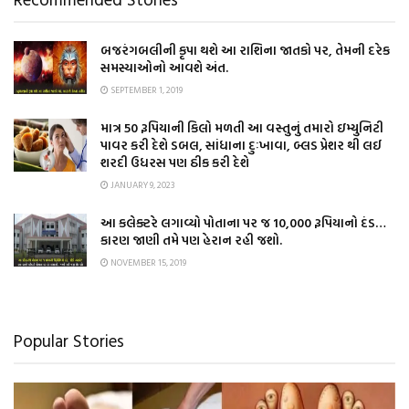
બજરંગબલીની કૃપા થશે આ રાશિના જાતકો પર, તેમની દરેક
સમસ્યાઓનો આવશે અંત.
SEPTEMBER 1, 2019
માત્ર 50 રૂપિયાની કિલો મળતી આ વસ્તુનું તમારો ઇમ્યુનિટી
પાવર કરી દેશે ડબલ, સાંધાના દુઃખાવા, બ્લડ પ્રેશર થી લઈ
શરદી ઉધરસ પણ ઠીક કરી દેશે
JANUARY 9, 2023
આ કલેક્ટરે લગાવ્યો પોતાના પર જ 10,000 રૂપિયાનો દંડ…
કારણ જાણી તમે પણ હેરાન રહી જશો.
NOVEMBER 15, 2019
Popular Stories