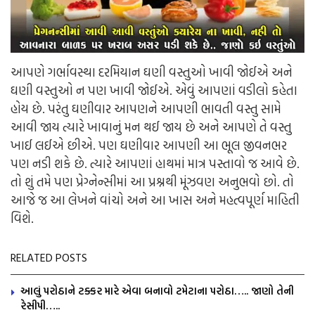
આપણે ગર્ભાવસ્થા દરમિયાન ઘણી વસ્તુઓ ખાવી જોઈએ અને
ઘણી વસ્તુઓ ન પણ ખાવી જોઈએ. એવું આપણાં વડીલો કહેતા
હોય છે. પરંતુ ઘણીવાર આપણને આપણી ભાવતી વસ્તુ સામે
આવી જાય ત્યારે ખાવાનું મન થઈ જાય છે અને આપણે તે વસ્તુ
ખાઈ લઈએ છીએ. પણ ઘણીવાર આપણી આ ભૂલ જીવનભર
પણ નડી શકે છે. ત્યારે આપણાં હાથમાં માત્ર પસ્તાવો જ આવે છે.
તો શું તમે પણ પ્રેગ્નેન્સીમાં આ પ્રશ્નથી મૂંઝવણ અનુભવો છો. તો
આજે જ આ લેખને વાંચો અને આ ખાસ અને મહત્વપૂર્ણ માહિતી
વિશે.
RELATED POSTS
આલું પરોઠાને ટક્કર મારે એવા બનાવો ટમેટાના પરોઠા….. જાણો તેની
રેસીપી…..