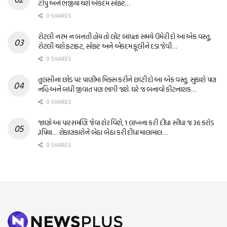
ટીપું અને ભજીયા થશે એકદમ સોફ્ટ…
0 SHARES
રોટલી નરમ ન બનતી હોય તો લોટ બાંધતા સમયે ઉમેરી દો આ એક વસ્તુ,
રોટલી થશે ફટાફટ, સોફ્ટ અને એકદમ ફૂલીને દડા જેવી…
0 SHARES
તુલસીના છોડ પર પાણીમાં મિક્સ કરીને છાંટી દો આ એક વસ્તુ, સુકાશે પણ
નહિ અને બધી જીવાત પણ ભાગી જશે. ઘરે જ બનાવો કીટનાશક…
0 SHARES
જાણો આ પારસમણિ જેવા શેર વિશે, 1 લાખના કરી દીધા સીધા જ 36 કરોડ
રૂપિયા… રોકાણકારોને બેઠા બેઠા કરી દીધા માલામાલ…
0 SHARES