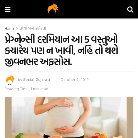
Home
તથ્યો અને હકીકતો
પ્રેગ્નેન્સી દરમિયાન આ 5 વસ્તુઓ
ક્યારેય પણ ન ખાવી, નહિ તો થશે
જીવનભર અફસોસ.
by
Social Gujarati
October 4, 2019
Reading Time: 1 min read