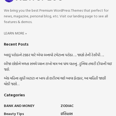
We bring you the best Premium WordPress Themes that perfect for
news, magazine, personal blog, etc. Visit our landing page to see all
features & demos.
LEARN MORE »
Recent Posts
આલું પરોઠાને ટક્કર મારે એવા બનાવો ટમેટાના પરોઠા….. જાણો તેની રેસીપી…..
બીજા લોકોને મળતા સમયે ધ્યાન રાખો માત્ર આ પાંચ વાતનું…દુનિયા તમારી દીવાની થઇ
જશે.
એક મહિના સુધી બટાટા ન ખાવ તો શરીરમાં થશે આવા ફેરફાર, આ માહિતી જાણી
ચોંકી જશો…
Categories
BANK AND MONEY
ZODIAC
Beauty Tips
ઇતિહાસ