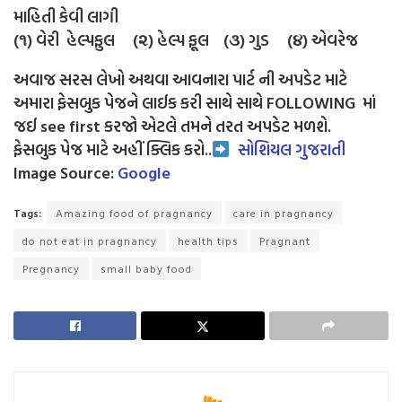
માહિતી કેવી લાગી
(૧) વેરી હેલ્પફુલ (૨) હેલ્પ ફૂલ (૩) ગુડ (૪) એવરેજ
અવાજ સરસ લેખો અથવા આવનારા પાર્ટ ની અપડેટ માટે
અમારા ફેસબુક પેજને લાઈક કરી સાથે સાથે FOLLOWING માં
જઈ see first કરજો એટલે તમને તરત અપડેટ મળશે.
ફેસબુક પેજ માટે અહીં ક્લિક કરો..
સોશિયલ ગુજરાતી
Image Source:
Google
Tags:
Amazing food of pragnancy
care in pragnancy
do not eat in pragnancy
health tips
Pragnant
Pregnancy
small baby food