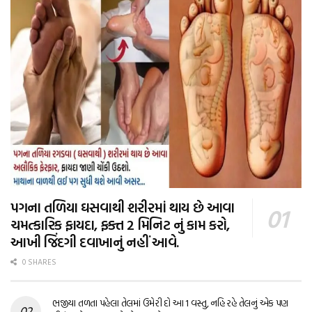
પગના તળિયા ઘસવાથી શરીરમાં થાય છે આવા
ચમત્કારિક ફાયદા, ફક્ત 2 મિનિટ નું કામ કરો,
આખી જિંદગી દવાખાનું નહીં આવે.
0 SHARES
ભજીયા તળતા પહેલા તેલમાં ઉમેરી દો આ 1 વસ્તુ, નહિ રહે તેલનું એક પણ