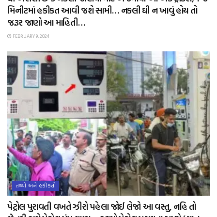
મિનીટમાં હકીકત આવી જશે સામી… નકલી ઘી ન ખાવું હોય તો
જરૂર જાણો આ માહિતી…
FEBRUARY 9, 2024
તથ્યો અને હકીકતો
પેટ્રોલ પુરાવતી વખતે ઝીરો પહેલા જોઈ લેજો આ વસ્તુ, નહિ તો