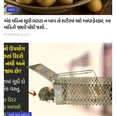
રસોઈ
એક મહિના સુધી બટાટા ન ખાવ તો શરીરમાં થશે આવા ફેરફાર, આ
માહિતી જાણી ચોંકી જશો…
SEPTEMBER 26, 2023
તથ્યો અને હકીકતો