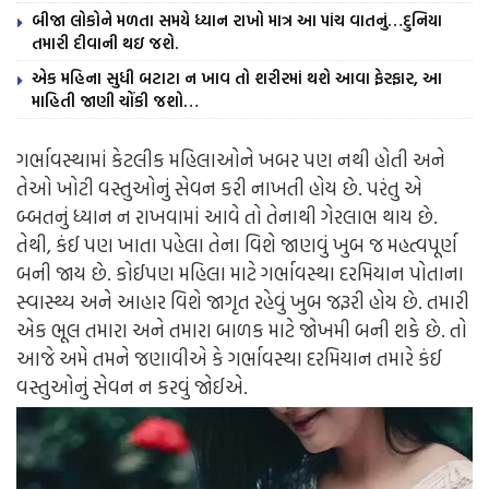
બીજા લોકોને મળતા સમયે ધ્યાન રાખો માત્ર આ પાંચ વાતનું…દુનિયા
તમારી દીવાની થઇ જશે.
એક મહિના સુધી બટાટા ન ખાવ તો શરીરમાં થશે આવા ફેરફાર, આ
માહિતી જાણી ચોંકી જશો…
ગર્ભાવસ્થામાં કેટલીક મહિલાઓને ખબર પણ નથી હોતી અને
તેઓ ખોટી વસ્તુઓનું સેવન કરી નાખતી હોય છે. પરંતુ એ
બ્બતનું ધ્યાન ન રાખવામાં આવે તો તેનાથી ગેરલાભ થાય છે.
તેથી, કંઈ પણ ખાતા પહેલા તેના વિશે જાણવું ખુબ જ મહત્વપૂર્ણ
બની જાય છે. કોઈપણ મહિલા માટે ગર્ભાવસ્થા દરમિયાન પોતાના
સ્વાસ્થ્ય અને આહાર વિશે જાગૃત રહેવું ખુબ જરૂરી હોય છે. તમારી
એક ભૂલ તમારા અને તમારા બાળક માટે જોખમી બની શકે છે. તો
આજે અમે તમને જણાવીએ કે ગર્ભાવસ્થા દરમિયાન તમારે કંઈ
વસ્તુઓનું સેવન ન કરવું જોઈએ.