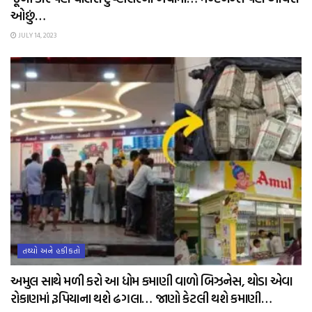
ઓછું…
JULY 14, 2023
તથ્યો અને હકીકતો
અમુલ સાથે મળી કરો આ ધોમ કમાણી વાળો બિઝનેસ, થોડા એવા
રોકાણમાં રૂપિયાના થશે ઢગલા… જાણો કેટલી થશે કમાણી…