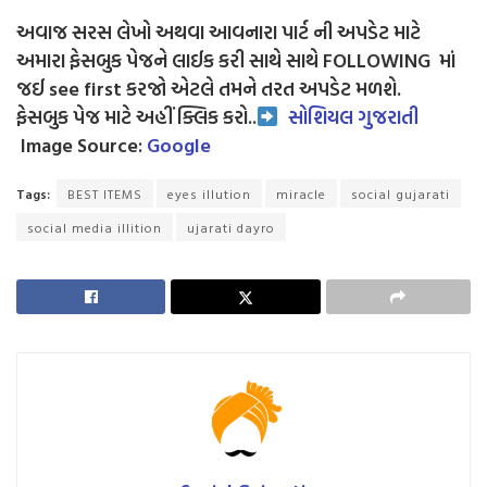
અવાજ સરસ લેખો અથવા આવનારા પાર્ટ ની અપડેટ માટે
અમારા ફેસબુક પેજને લાઈક કરી સાથે સાથે FOLLOWING માં
જઈ see first કરજો એટલે તમને તરત અપડેટ મળશે.
ફેસબુક પેજ માટે અહીં ક્લિક કરો..
સોશિયલ ગુજરાતી
Image Source:
Google
Tags:
BEST ITEMS
eyes illution
miracle
social gujarati
social media illition
ujarati dayro