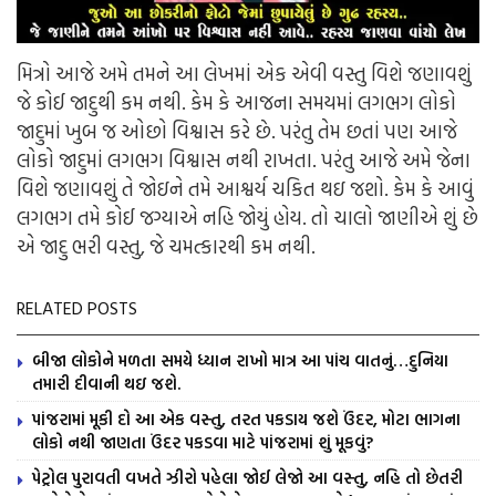
મિત્રો આજે અમે તમને આ લેખમાં એક એવી વસ્તુ વિશે જણાવશું
જે કોઈ જાદુથી કમ નથી. કેમ કે આજના સમયમાં લગભગ લોકો
જાદુમાં ખુબ જ ઓછો વિશ્વાસ કરે છે. પરંતુ તેમ છતાં પણ આજે
લોકો જાદુમાં લગભગ વિશ્વાસ નથી રાખતા. પરંતુ આજે અમે જેના
વિશે જણાવશું તે જોઇને તમે આશ્વર્ય ચકિત થઇ જશો. કેમ કે આવું
લગભગ તમે કોઈ જગ્યાએ નહિ જોયું હોય. તો ચાલો જાણીએ શું છે
એ જાદુ ભરી વસ્તુ, જે ચમત્કારથી કમ નથી.
RELATED POSTS
બીજા લોકોને મળતા સમયે ધ્યાન રાખો માત્ર આ પાંચ વાતનું…દુનિયા
તમારી દીવાની થઇ જશે.
પાંજરામાં મૂકી દો આ એક વસ્તુ, તરત પકડાય જશે ઉંદર, મોટા ભાગના
લોકો નથી જાણતા ઉંદર પકડવા માટે પાંજરામાં શું મૂકવું?
પેટ્રોલ પુરાવતી વખતે ઝીરો પહેલા જોઈ લેજો આ વસ્તુ, નહિ તો છેતરી