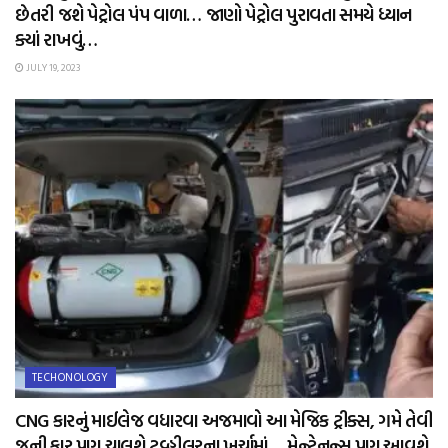
છેતરી જશે પેટ્રોલ પંપ વાળા… જાણો પેટ્રોલ પુરાવતા સમયે ધ્યાન
ક્યાં રાખવું…
JULY 19, 2023
TECHONOLOGY
CNG કારનું માઈલેજ વધારવા અજમાવો આ મેજિક ટ્રીક્સ, ગમે તેવી
જૂની કાર પણ ચાલશે ટુવ્હીલરના ખર્ચામાં… મેન્ટેનન્સ પણ આવશે