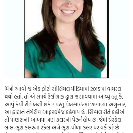
મિત્રો આવો જ એક ફોટો સોશિયલ મીડિયામાં 2015 માં વાયરલ
થયો હતો. તો એ સમયે ટેલીગ્રાફ દ્વારા જણાવવામાં આવ્યું હતું કે,
આવું કેવી રીતે બની શકે ? પરંતુ વેબસાઈટમાં જણાવ્યા અનુસાર,
આ ફોટાને નેગેટીવ આફરઈમેજ કહેવાય છે. સિમ્પલ રીતે કહીએ
તો માણસની આંખમાં ત્રણ કલરની પેટર્ન હોય છે. જેમાં ગ્રેસ્કેલ,
લાલ-ભૂરા કલરના સ્કેલ અને ભૂરા-પીળા કલર પર વર્ક કરે છે.