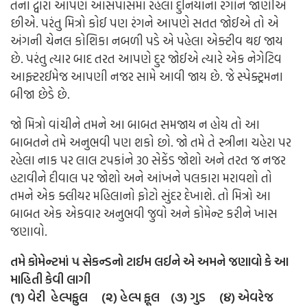
તેના દ્વારા આપણે આસપાસમાં રહેલા દુનિયાના રંગોને જાણીએ
છીએ. પરંતુ મિત્રો કોઈ પણ રંગને આપણે સતત જોઈએ તો એ
અંગની ચેનલ કોશિકા નબળી પડે એ પહેલા એક્ટીવ થઇ જાય
છે. પરંતુ ત્યાર બાદ તરત આપણે દુર જોઈએ ત્યારે એક નેગેટિવ
આફ્ટરઈમેજ આપણી નજર સામે આવી જાય છે. જે સ્પેક્ટ્રમના
બીજા છેડે છે.
જો મિત્રો વાંચીને તમને આ બાબત સમજાય ન હોય તો આ
બાબતને તમે અનુભવી પણ શકો છો. જો તમે તે સ્ત્રીના ચહેરા પર
રહેલા નાક પર લાલ ટપકાંને 30 સેકેંડ જોશો અને તરત જ નજર
હટાવીને દીવાલ પર જોશો અને આંખને પલકારા મરાવશો તો
તમને એક ક્લીયર મહિલાનો ફોટો સુંદર દેખાશે. તો મિત્રો આ
બાબત એક એકવાર અનુભવી જુવો અને કોમેન્ટ કરીને ખાસ
જણાવો.
તમે કોમેન્ટમાં ૫ સેકન્ડનો ટાઈમ લઈને એ અમને જણાવો કે આ
માહિતી કેવી લાગી
(૧) વેરી હેલ્પફુલ (૨) હેલ્પ ફૂલ (૩) ગુડ (૪) એવરેજ