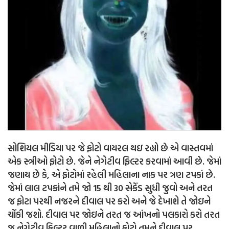
સોશિયલ મીડિયા પર જે ફોટો વાયરલ થઇ રહ્યો છે એ વાસ્તવમાં
એક સ્ત્રીઓ ફોટો છે. જેને નેગેટીવ ફિલ્ટર કરવામાં આવી છે. જેમાં
જણાય છે કે, એ ફોટોમાં રહેલી મહિલાના નાક પર ત્રણ ટપકાં છે.
જેમાં લાલ ટપકાંને તમે જો 15 થી 30 સેકેંડ સુધી જુવો અને તરત
જ ફોટા પરથી નજરને દીવાલ પર કરો અને જે દેખાશે તે જોઇને
ચોંકી જશો. દીવાલ પર જોઇને તરત જ આંખનો પલકારો કરો તરત
જ નેગેટીવ ફિલ્ટર વાળી મહિલાનો ફોટો તમને દીવાલ પર