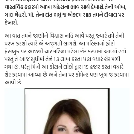
વાસ્તવિક કલરમાં આખા ચહેરાના ભાવ સાથે દેખાશે.તેની આંખ,
ગાલ ચેહરો, મોં, તેના દાંત બધું જ એકદમ સાફ તમને દીવાલ પર
દેખાશે.
આ વાત તમને જાણીને વિશ્વાસ નહિ આવે પરંતુ જ્યારે તમે તેની
પરખ કરશો ત્યારે એ અજુગતી લાગશે. આ મહિલાનો ફોટો
ફેસબુક પર આજથી ચાર મહિના પહેલા શેર કરવામાં આવ્યો હતો.
પરંતુ તે આજ સુધીમાં તેને 1.3 લાખ કરતા પણ વધારે શેર મળી
ગયા છે. પરંતુ મિત્રો આ ફોટાને લોકો દ્વારા 15 હજાર કરતા વધારે
શેર કરવામાં આવ્યા છે અને તેના પર કોમેન્ટ પણ ખુબ જ કરવામાં
આવી છે.