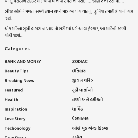
આલું પરોઠાને ટક્કર મારે એવા બનાવો ટમેટાના પરોઠા….. જાણો તેની રેસીપી…..
બીજા લોકોને મળતા સમયે ધ્યાન રાખો માત્ર આ પાંચ વાતનું…દુનિયા તમારી દીવાની થઇ
જશે.
એક મહિના સુધી બટાટા ન ખાવ તો શરીરમાં થશે આવા ફેરફાર, આ માહિતી જાણી
ચોંકી જશો…
Categories
BANK AND MONEY
ZODIAC
Beauty Tips
ઇતિહાસ
Breaking News
જીવન ચરિત્ર
Featured
ટૂંકી વાર્તાઓ
Health
તથ્યો અને હકીકતો
Inspiration
ધાર્મિક
Love Story
પ્રેરણાત્મક
Techonology
બોલીવુડ એન્ડ ફિલ્મ્સ
True Story
રસોઈ