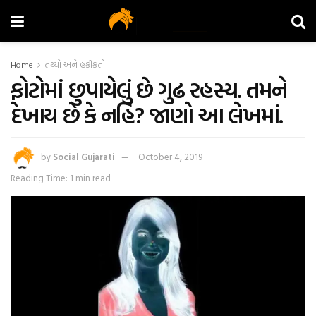
Home
તથ્યો અને હકીકતો
ફોટોમાં છુપાયેલું છે ગુઢ રહસ્ય. તમને
દેખાય છે કે નહિ? જાણો આ લેખમાં.
by
Social Gujarati
October 4, 2019
Reading Time: 1 min read