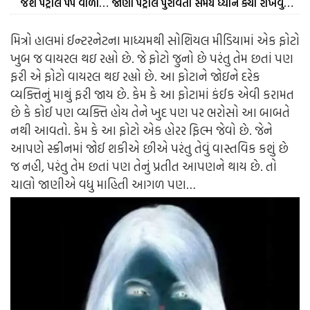
જશે પેટ્રોલ પંપ વાળા… જાણો પેટ્રોલ પુરાવતા સમયે ધ્યાન ક્યાં રાખવું…
મિત્રો હાલમાં ઈન્ટરનેટના માધ્યમથી સોશિયલ મીડિયામાં એક ફોટો
ખુબ જ વાયરલ થઇ રહ્યો છે. જે ફોટો જુનો છે પરંતુ તેમ છતાં પણ
ફરી એ ફોટો વાયરલ થઇ રહ્યો છે. આ ફોટાને જોઇને દરેક
વ્યક્તિનું માથું ફરી જાય છે. કેમ કે આ ફોટામાં કંઈક એવી કરામત
છે કે કોઈ પણ વ્યક્તિ હોય તેને ખુદ પણ પર ભરોસો આ બાબતે
નથી આવતો. કેમ કે આ ફોટો એક હોરર ફિલ્મ જેવો છે. જેને
આપણે સ્ક્રીનમાં જોઈ શકીએ છીએ પરંતુ તેવું વાસ્તવિક કશું છે
જ નહી, પરંતુ તેમ છતાં પણ તેનું પ્રતીત આપણને થાય છે. તો
ચાલો જાણીએ વધુ માહિતી આગળ પણ…