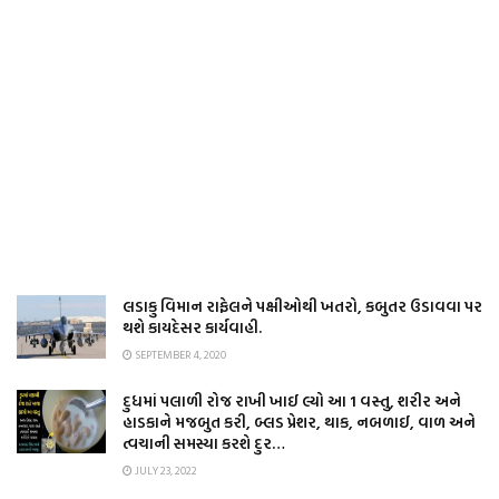
લડાકુ વિમાન રાફેલને પક્ષીઓથી ખતરો, કબુતર ઉડાવવા પર
થશે કાયદેસર કાર્યવાહી.
SEPTEMBER 4, 2020
દુધમાં પલાળી રોજ રાખી ખાઈ લ્યો આ 1 વસ્તુ, શરીર અને
હાડકાને મજબુત કરી, બ્લડ પ્રેશર, થાક, નબળાઈ, વાળ અને
ત્વચાની સમસ્યા કરશે દુર…
JULY 23, 2022