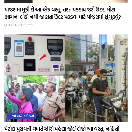
પાંજરામાં મૂકી દો આ એક વસ્તુ, તરત પકડાય જશે ઉંદર, મોટા
ભાગના લોકો નથી જાણતા ઉંદર પકડવા માટે પાંજરામાં શું મૂકવું?
SEPTEMBER 26, 2023
તથ્યો અને હકીકતો
પેટ્રોલ પુરાવતી વખતે ઝીરો પહેલા જોઈ લેજો આ વસ્તુ, નહિ તો