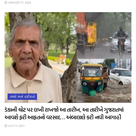
JANUARY 17, 2024
તથ્યો અને હકીકતો
ડંકાની ચોટ પર લખી રાખજો આ તારીખ, આ તારીખે ગુજરાતમાં
આવશે ફરી આફતનો વરસાદ… અંબાલાલે કરી નવી આગાહી
JULY 11, 2023