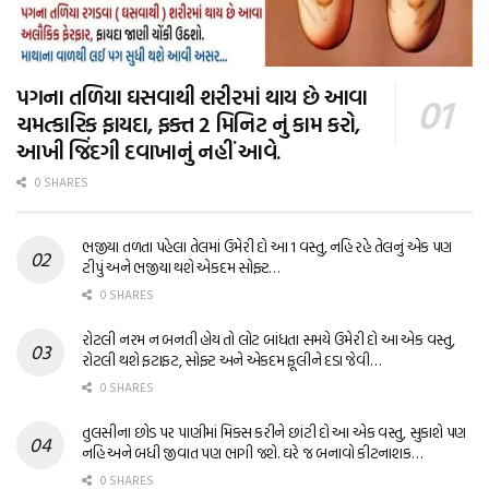
પગના તળિયા ઘસવાથી શરીરમાં થાય છે આવા
ચમત્કારિક ફાયદા, ફક્ત 2 મિનિટ નું કામ કરો,
આખી જિંદગી દવાખાનું નહીં આવે.
0 SHARES
ભજીયા તળતા પહેલા તેલમાં ઉમેરી દો આ 1 વસ્તુ, નહિ રહે તેલનું એક પણ
ટીપું અને ભજીયા થશે એકદમ સોફ્ટ…
0 SHARES
રોટલી નરમ ન બનતી હોય તો લોટ બાંધતા સમયે ઉમેરી દો આ એક વસ્તુ,
રોટલી થશે ફટાફટ, સોફ્ટ અને એકદમ ફૂલીને દડા જેવી…
0 SHARES
તુલસીના છોડ પર પાણીમાં મિક્સ કરીને છાંટી દો આ એક વસ્તુ, સુકાશે પણ
નહિ અને બધી જીવાત પણ ભાગી જશે. ઘરે જ બનાવો કીટનાશક…
0 SHARES