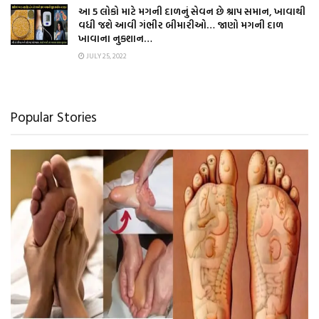
આ 5 લોકો માટે મગની દાળનું સેવન છે શ્રાપ સમાન, ખાવાથી
વધી જશે આવી ગંભીર બીમારીઓ… જાણો મગની દાળ
ખાવાના નુકશાન…
JULY 25, 2022
Popular Stories