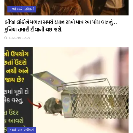
તથ્યો અને હકીકતો
બીજા લોકોને મળતા સમયે ધ્યાન રાખો માત્ર આ પાંચ વાતનું…
દુનિયા તમારી દીવાની થઇ જશે.
FEBRUARY 3, 2024
તથ્યો અને હકીકતો