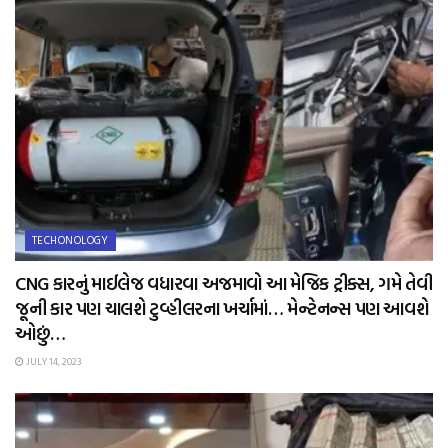
TECHONOLOGY
CNG કારનું માઈલેજ વધારવા અજમાવો આ મેજિક ટ્રીક્સ, ગમે તેવી
જૂની કાર પણ ચાલશે ટુવ્હીલરના ખર્ચામાં… મેન્ટેનન્સ પણ આવશે
ઓછું…
JULY 14, 2023