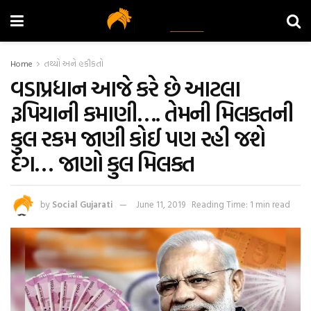
Home
તથ્યો અને હકીકતો
વડાપ્રધાન આજે કરે છે આટલા
રૂપિયાની કમાણી…. તેમની મિલકતની
કુલ રકમ જાણી કોઈ પણ રહી જશે
દંગ… જાણો કુલ મિલકત
by
Social Gujarati
June 11, 2019
Reading Time: 1 min read