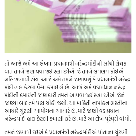
તો આજે અમે આ લેખમાં પ્રધાનમંત્રી નરેન્દ્ર મોદીની સૌથી રોચક
વાત તમને જણાવવા જઈ રહ્યા છીએ. જે તમને લગભગ કોઈએ
નહિ જણાવી હોય. આજે અમે તમને જણાવશું કે પ્રધાનમંત્રી નરેન્દ્ર
મોદી હાલ કેટલા પૈસા કમાઈ લે છે. આજે અમે વડાપ્રધાન નરેન્દ્ર
મોદીની કમાઈની જાણકારી તમને આપવા જઈ રહ્યા છીએ. જેને
જાણ્યા બાદ તમે પણ ચોંકી જશો. આ માહિતી નામાંકન ભરતીના
આધારે ચુંટણી આયોગના આધારે છે. માટે જાણો વડાપ્રધાન
નરેન્દ્ર મોદી હાલ કેટલી કમાણી કરે છે. માટે આ લેખ પુરેપુરો વાંચો.
તમને જણાવી દઈએ કે પ્રધાનમંત્રી નરેન્દ્ર મોદીએ પોતાના ચુંટણી