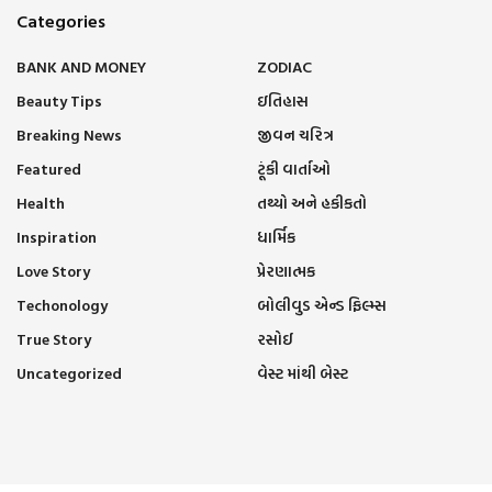
Categories
BANK AND MONEY
ZODIAC
Beauty Tips
ઇતિહાસ
Breaking News
જીવન ચરિત્ર
Featured
ટૂંકી વાર્તાઓ
Health
તથ્યો અને હકીકતો
Inspiration
ધાર્મિક
Love Story
પ્રેરણાત્મક
Techonology
બોલીવુડ એન્ડ ફિલ્મ્સ
True Story
રસોઈ
Uncategorized
વેસ્ટ માંથી બેસ્ટ