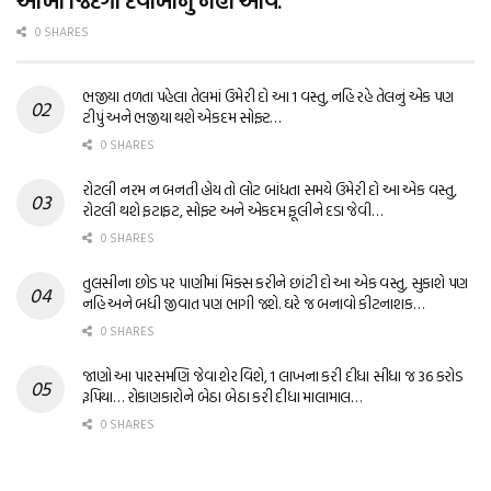
આખી જિંદગી દવાખાનું નહીં આવે.
0 SHARES
ભજીયા તળતા પહેલા તેલમાં ઉમેરી દો આ 1 વસ્તુ, નહિ રહે તેલનું એક પણ
ટીપું અને ભજીયા થશે એકદમ સોફ્ટ…
0 SHARES
રોટલી નરમ ન બનતી હોય તો લોટ બાંધતા સમયે ઉમેરી દો આ એક વસ્તુ,
રોટલી થશે ફટાફટ, સોફ્ટ અને એકદમ ફૂલીને દડા જેવી…
0 SHARES
તુલસીના છોડ પર પાણીમાં મિક્સ કરીને છાંટી દો આ એક વસ્તુ, સુકાશે પણ
નહિ અને બધી જીવાત પણ ભાગી જશે. ઘરે જ બનાવો કીટનાશક…
0 SHARES
જાણો આ પારસમણિ જેવા શેર વિશે, 1 લાખના કરી દીધા સીધા જ 36 કરોડ
રૂપિયા… રોકાણકારોને બેઠા બેઠા કરી દીધા માલામાલ…
0 SHARES