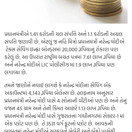
પ્રધાનમંત્રીએ 1.41 કરોડની ચલ સંપત્તિ અને 1.1 કરોડની અચલ
સંપત્તિ જણાવી છે. એટલું જ નહિ મિત્રો પ્રધાનમંત્રી નરેન્દ્ર મોદીએ
ટેક્સ સેવિંગ ઇન્ફ્રા બોન્ડ્સમાં 20,000 રૂપિયાનું રોકાણ પણ
કરેલું છે. આ ઉપરાંત રાષ્ટ્રીય બચત પત્રમાં 7.61 લાખ રૂપિયા છે
અને નરેન્દ્ર મોદીએ LIC પોલીસીઝ માં 1.9 લાખ રૂપિયા પણ
લગાવ્યા છે.
તમને જાણીને નવાઈ લાગશે કે નરેન્દ્ર મોદીના સેવિંગ બેંક
અકાઉન્ટમાં 4,143 રૂપિયા બેલેન્સ છે. હલફનામ અનુસાર
પ્રધાનમંત્રી નરેન્દ્ર મોદી પાસે 4 સોનાની વીંટીઓ પણ છે અને તેનું
વજન 45 ગ્રામ અને તેની કિંમત આશરે 1.13 લાખ રૂપિયા છે.
પ્રધાનમંત્રી નરેન્દ્ર મોદી પાસે ગુજરાતના ગાંધીનગરમાં સેક્ટર-1 માં
એક પ્લોટ પણ છે. તે 3531 વર્ગ ફૂટનો પ્લોટ છે. આવકની
બાબતમાં નરેન્દ્ર મોદીએ સરકારને સેલેરી અને બેંકો પાસેથી