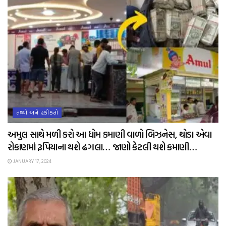
તથ્યો અને હકીકતો
અમુલ સાથે મળી કરો આ ધોમ કમાણી વાળો બિઝનેસ, થોડા એવા
રોકાણમાં રૂપિયાના થશે ઢગલા… જાણો કેટલી થશે કમાણી…
JANUARY 17, 2024