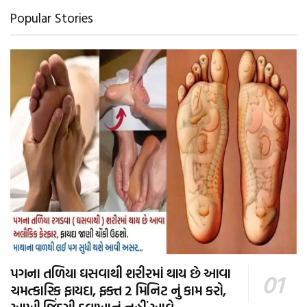
Popular Stories
પગના તળિયા ઘસવાથી શરીરમાં થાય છે આવા
ચમત્કારિક ફાયદા, ફક્ત 2 મિનિટ નું કામ કરો,