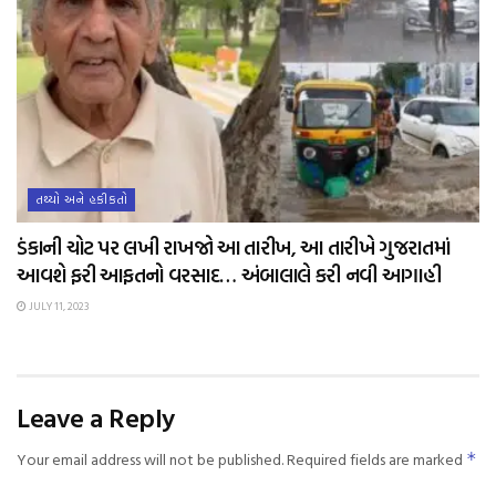
તથ્યો અને હકીકતો
ડંકાની ચોટ પર લખી રાખજો આ તારીખ, આ તારીખે ગુજરાતમાં
આવશે ફરી આફતનો વરસાદ… અંબાલાલે કરી નવી આગાહી
JULY 11, 2023
Leave a Reply
Your email address will not be published.
Required fields are marked
*