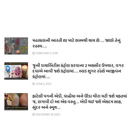
મહાકાલની આરતી શા માટે ભસ્મથી થાય છે…. જાણો તેનું
રહસ્ય….
FEBRUARY 5, 2019
જૂની ડાયાબિટીસ કંટ્રોલ કરવાના 2 અકસીર ઉપચાર, વગર
દવાએ આવી જશે કંટ્રોલમાં…. બ્લડ શુગર રહેશે આજીવન
કંટ્રોલમાં….
JUNE 6, 2022
ફાટેલી પગની એડી, વાઢીયા અને ઊંડા ચીરા મટી જશે મફતમાં
જ, લગાવી દો આ એક વસ્તુ… એડી થઈ જશે એકદમ સાફ,
સુંદર અને સ્મૂથ…
DECEMBER 18, 2023