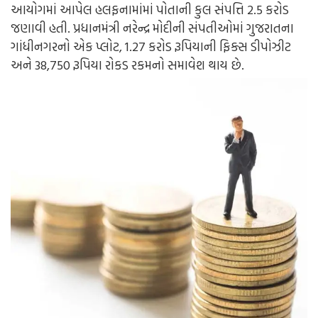
આયોગમાં આપેલ હલફનામાંમાં પોતાની કુલ સંપત્તિ 2.5 કરોડ
જણાવી હતી. પ્રધાનમંત્રી નરેન્દ્ર મોદીની સંપતીઓમાં ગુજરાતના
ગાંધીનગરનો એક પ્લોટ, 1.27 કરોડ રૂપિયાની ફિક્સ ડીપોઝીટ
અને 38,750 રૂપિયા રોકડ રકમનો સમાવેશ થાય છે.