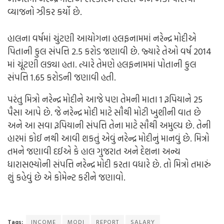
વ્યાજનો ઝીકર કર્યો છે.
હાલના વર્ષમાં ચુંટણી આયોગના હલફનામમાં નરેન્દ્ર મોદીએ
પિતાની કુલ સંપત્તિ 2.5 કરોડ જણાવી છે. જ્યારે તેઓ વર્ષ 2014
માં ચૂંટણી લડ્યા હતા. ત્યારે તેમણે હલફનામમાં પોતાની કુલ
સંપત્તિ 1.65 કરોડની જણાવી હતી.
પરંતુ મિત્રો નરેન્દ્ર મોદીને આજે પણ તેમની માતા 1 રૂપિયાને 25
પૈસા આપે છે. જે નરેન્દ્ર મોદી માટે સૌથી મોટી ખુશીની વાત છે
અને આ સવા રૂપિયાની સંપત્તિ તેના માટે સૌથી અમુલ્ય છે. તેની
હારમાં કોઈ નથી આવી શકતું એવું નરેન્દ્ર મોદીનું માનવું છે. મિત્રો
તમને જણાવી દઈએ કે હાલ ગુજરાત અને દેશના અન્ય
ધારાસભ્યોની સંપત્તિ નરેન્દ્ર મોદી કરતા વધારે છે. તો મિત્રો તમારું
શું કહેવું છે એ કોમેન્ટ કરીને જણાવો.
Tags:
INCOME
MODI
REPORT
SALARY