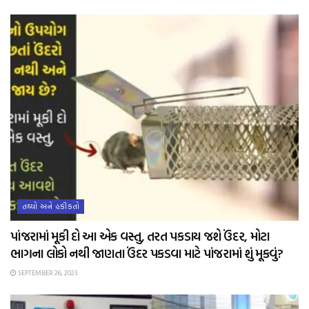
તથ્યો અને હકીકતો
પાંજરામાં મૂકી દો આ એક વસ્તુ, તરત પકડાય જશે ઉંદર, મોટા
ભાગના લોકો નથી જાણતા ઉંદર પકડવા માટે પાંજરામાં શું મૂકવું?
SEPTEMBER 26, 2023