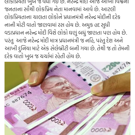
લોકપ્રિયતા ખુબ જ વધી ગઈ છે. નરેન્દ્ર મોદી આજે આખા વિશ્વની
જનતાના સૌથી લોકપ્રિય નેતા માનવામાં આવે છે. આટલી
લોકપ્રિયતાના ચાલતા લોકોને પ્રધાનમંત્રી નરેન્દ્ર મોદીની દરેક
નાની મોટી વાતો જાણવામાં રસ હોય છે. અમુક હદ સુધી
વડાપ્રધાન નરેન્દ્ર મોદી વિશે લોકો ઘણું બધું જાણતા પણ હોય છે.
પરંતુ આજે નરેન્દ્ર મોદી માત્ર પ્રધાનમંત્રી જ નહિ, પરંતુ દેશ અને
આખી દુનિયા માટે એક સેલેબ્રીટી બની ગયા છે. તેથી જ તો તેમની
દરેક વાતો ખુબ જ ચર્ચામાં રહેતી હોય છે.