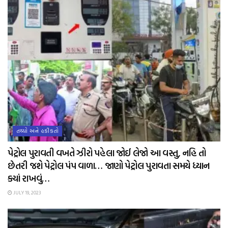
તથ્યો અને હકીકતો
પેટ્રોલ પુરાવતી વખતે ઝીરો પહેલા જોઈ લેજો આ વસ્તુ, નહિ તો
છેતરી જશે પેટ્રોલ પંપ વાળા… જાણો પેટ્રોલ પુરાવતા સમયે ધ્યાન
ક્યાં રાખવું…
JULY 19, 2023