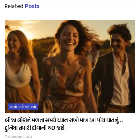
Related
Posts
તથ્યો અને હકીકતો
બીજા લોકોને મળતા સમયે ધ્યાન રાખો માત્ર આ પાંચ વાતનું…
દુનિયા તમારી દીવાની થઇ જશે.
FEBRUARY 3, 2024