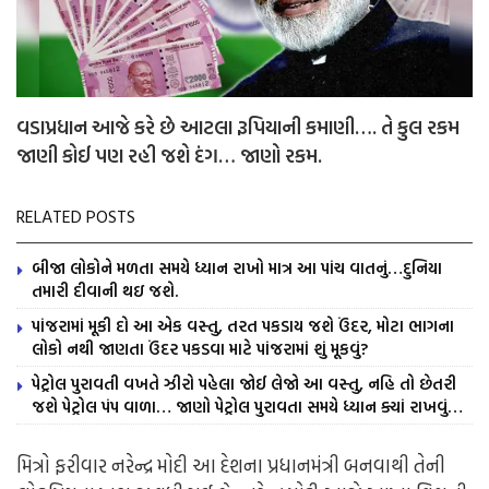
વડાપ્રધાન આજે કરે છે આટલા રૂપિયાની કમાણી…. તે કુલ રકમ
જાણી કોઈ પણ રહી જશે દંગ… જાણો રકમ.
RELATED POSTS
બીજા લોકોને મળતા સમયે ધ્યાન રાખો માત્ર આ પાંચ વાતનું…દુનિયા
તમારી દીવાની થઇ જશે.
પાંજરામાં મૂકી દો આ એક વસ્તુ, તરત પકડાય જશે ઉંદર, મોટા ભાગના
લોકો નથી જાણતા ઉંદર પકડવા માટે પાંજરામાં શું મૂકવું?
પેટ્રોલ પુરાવતી વખતે ઝીરો પહેલા જોઈ લેજો આ વસ્તુ, નહિ તો છેતરી
જશે પેટ્રોલ પંપ વાળા… જાણો પેટ્રોલ પુરાવતા સમયે ધ્યાન ક્યાં રાખવું…
મિત્રો ફરીવાર નરેન્દ્ર મોદી આ દેશના પ્રધાનમંત્રી બનવાથી તેની