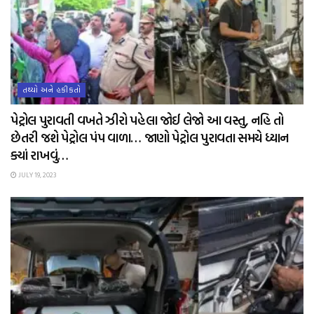
તથ્યો અને હકીકતો
પેટ્રોલ પુરાવતી વખતે ઝીરો પહેલા જોઈ લેજો આ વસ્તુ, નહિ તો
છેતરી જશે પેટ્રોલ પંપ વાળા… જાણો પેટ્રોલ પુરાવતા સમયે ધ્યાન
ક્યાં રાખવું…
JULY 19, 2023