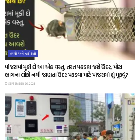
તથ્યો અને હકીકતો
પાંજરામાં મૂકી દો આ એક વસ્તુ, તરત પકડાય જશે ઉંદર, મોટા
ભાગના લોકો નથી જાણતા ઉંદર પકડવા માટે પાંજરામાં શું મૂકવું?
SEPTEMBER 26, 2023