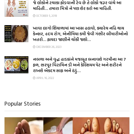
જે લોકોને ટચાકા ફોડવાની ટેવ છે તે લોકો જરૂર વાંચે આ
માહિતી… તમારા મિત્રો ને પણ શેર કરો આ માહિતી.
OCTOBER 5, 2018
ખાવા લાગો શિયાળામાં આ ખાસ હલવો, ક્યારેય નહિ થાય
કેન્સર, હૃદય રોગ, એનીમિયા કમી જેવી ગંભીર બીમારીઓનો
ખતરો… ફાયદા જાણીને ચોંકી જશો…
DECEMBER 26, 2023
નબળા અને વૃદ્ધ હાડકાંને મજબૂત બનાવશે ગરમીના આ 7
ફળ, ભરપૂર વિટામિન ડી અને કેલ્શિયમ પેટ અને શરીરને
રાખશે એકદમ સાફ અને ઠંડું…
APRIL 16, 2022
Popular Stories