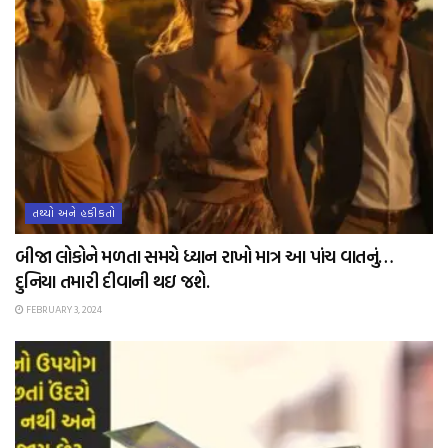
તથ્યો અને હકીકતો
બીજા લોકોને મળતા સમયે ધ્યાન રાખો માત્ર આ પાંચ વાતનું…
દુનિયા તમારી દીવાની થઇ જશે.
FEBRUARY 3, 2024