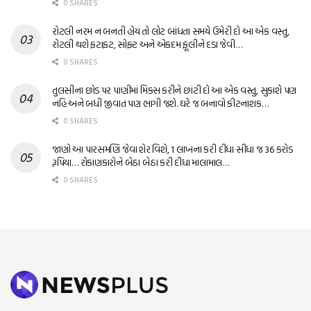
0 SHARES
રોટલી નરમ ન બનતી હોય તો લોટ બાંધતા સમયે ઉમેરી દો આ એક વસ્તુ,
રોટલી થશે ફટાફટ, સોફ્ટ અને એકદમ ફૂલીને દડા જેવી…
0 SHARES
તુલસીના છોડ પર પાણીમાં મિક્સ કરીને છાંટી દો આ એક વસ્તુ, સુકાશે પણ
નહિ અને બધી જીવાત પણ ભાગી જશે. ઘરે જ બનાવો કીટનાશક…
0 SHARES
જાણો આ પારસમણિ જેવા શેર વિશે, 1 લાખના કરી દીધા સીધા જ 36 કરોડ
રૂપિયા… રોકાણકારોને બેઠા બેઠા કરી દીધા માલામાલ…
0 SHARES