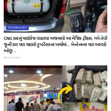
TECHONOLOGY
CNG કારનું માઈલેજ વધારવા અજમાવો આ મેજિક ટ્રીક્સ, ગમે તેવી
જૂની કાર પણ ચાલશે ટુવ્હીલરના ખર્ચામાં… મેન્ટેનન્સ પણ આવશે
ઓછું…
JULY 14, 2023