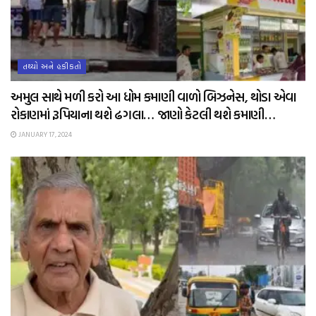
તથ્યો અને હકીકતો
અમુલ સાથે મળી કરો આ ધોમ કમાણી વાળો બિઝનેસ, થોડા એવા
રોકાણમાં રૂપિયાના થશે ઢગલા… જાણો કેટલી થશે કમાણી…
JANUARY 17, 2024