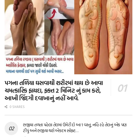
પગના તળિયા ઘસવાથી શરીરમાં થાય છે આવા
ચમત્કારિક ફાયદા, ફક્ત 2 મિનિટ નું કામ કરો,
આખી જિંદગી દવાખાનું નહીં આવે.
0 SHARES
ભજીયા તળતા પહેલા તેલમાં ઉમેરી દો આ 1 વસ્તુ, નહિ રહે તેલનું એક પણ
ટીપું અને ભજીયા થશે એકદમ સોફ્ટ…