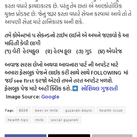
કરતા વધારે ફાયદાકારક છે. પરંતુ તેમ છતાં એ આલ્કોહોલિક
યુક્ત પ્રોડક્ટ છે. જેનું જરૂર કરતા વધારે સેવન કરવામાં આવે તો તે
આપણી સેહદ માટે હાનિકારક બની શકે.
તમે કોમેન્ટમાં ૫ સેકન્ડનો ટાઈમ લઈને એ અમને જણાવો કે આ
માહિતી કેવી લાગી
(૧) વેરી હેલ્પફુલ (૨) હેલ્પ ફૂલ (૩) ગુડ (૪) એવરેજ
અવાજ સરસ લેખો અથવા આવનારા પાર્ટ ની અપડેટ માટે
અમારા ફેસબુક પેજને લાઈક કરી સાથે સાથે FOLLOWING માં
જઈ see first કરજો એટલે તમને તરત અપડેટ મળશે.
ફેસબુક પેજ માટે અહીં ક્લિક કરો..
સોશિયલ ગુજરાતી
Image Source:
Google
Tags:
BEER
beer or milk
gujarati dayro
health issue
health tips
milk
social gujarati