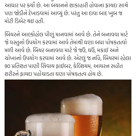
આધાર પર કર્યો છે. આ બયાનને શાકાહારી હોવાના ફાયદા સાથે
પણ જોડીને દેખાડવામાં આવ્યું છે. પરંતુ આ દાવા બાદ ખુબ જ
મોટી ડિબેટ થઇ હતી.
બિયરને આલ્કોહોલ પીણું માનવામાં આવે છે. તેને બનાવવા માટે
જે વસ્તુનો ઉપયોગ કરવામાં આવે તેમાંથી ઘણા બધા પોષકતત્વો
મળી આવે છે. બિયર બનાવવા માટે જે જઉં, ઘઉં, મકાઈ અને
ચોખાનો ઉપયોગ કરવામાં આવે છે. એટલું જ નહિ, બિયરમાં રહેલા
90 પ્રતિશત પાણી સિવાય ફાઈબર, કેલ્શિયમ, આયરન સહીત
શરીરને ફાયદા પહોંચાડતા ઘણા પોષકતત્વ હોય છે.