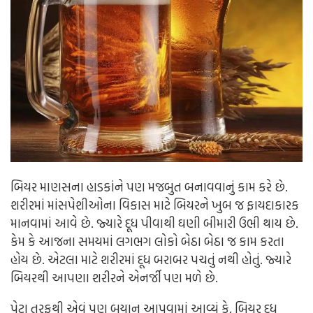
બિયર માણસના હાડકાંને પણ મજબુત બનાવવાનું કામ કરે છે.
શરીરમાં માંસપેશીઓના વિકાસ માટે બિયરને ખુબ જ ફાયદાકારક
માનવામાં આવે છે. જ્યારે દૂધ પીવાથી ઘણી બીમારી ઉભી થાય છે.
કેમ કે આજના સમયમાં લગભગ લોકો બેઠા બેઠા જ કામ કરતા
હોય છે. એટલા માટે શરીરમાં દૂધ બરાબર પચતું નથી હોતું. જ્યારે
બિયરથી આપણા શરીરને એનર્જી પણ મળે છે.
પેટા તરફથી એવું પણ બયાન આપવામાં આવ્યું કે, બિયર દૂધ