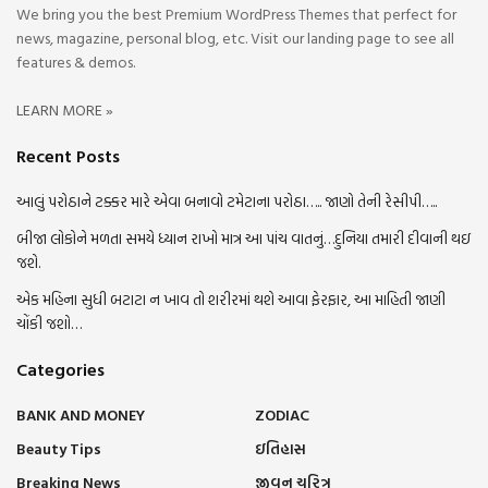
We bring you the best Premium WordPress Themes that perfect for
news, magazine, personal blog, etc. Visit our landing page to see all
features & demos.
LEARN MORE »
Recent Posts
આલું પરોઠાને ટક્કર મારે એવા બનાવો ટમેટાના પરોઠા….. જાણો તેની રેસીપી…..
બીજા લોકોને મળતા સમયે ધ્યાન રાખો માત્ર આ પાંચ વાતનું…દુનિયા તમારી દીવાની થઇ
જશે.
એક મહિના સુધી બટાટા ન ખાવ તો શરીરમાં થશે આવા ફેરફાર, આ માહિતી જાણી
ચોંકી જશો…
Categories
BANK AND MONEY
ZODIAC
Beauty Tips
ઇતિહાસ
Breaking News
જીવન ચરિત્ર