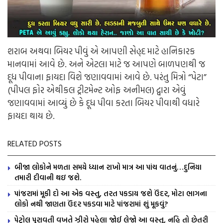
શરાબ અથવા બિયર પીવું એ આપણી સેહ્દ માટે હાનિકારક
માનવામાં આવે છે. અને એટલા માટે જ આપણે બાળપણથી જ
દૂધ પીવાના ફાયદા વિશે જણાવવામાં આવે છે. પરંતુ મિત્રો “પેટા”
(પીપલ ફોર એથીકલ ટ્રીટમેન્ટ ઓફ અનીમલ) દ્વારા એવું
જણાવવામાં આવ્યું છે કે દૂધ પીવા કરતા બિયર પીવાથી વધારે
ફાયદા થાય છે.
RELATED POSTS
બીજા લોકોને મળતા સમયે ધ્યાન રાખો માત્ર આ પાંચ વાતનું…દુનિયા
તમારી દીવાની થઇ જશે.
પાંજરામાં મૂકી દો આ એક વસ્તુ, તરત પકડાય જશે ઉંદર, મોટા ભાગના
લોકો નથી જાણતા ઉંદર પકડવા માટે પાંજરામાં શું મૂકવું?
પેટ્રોલ પુરાવતી વખતે ઝીરો પહેલા જોઈ લેજો આ વસ્તુ, નહિ તો છેતરી