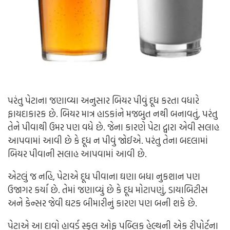
પરંતુ પેટાના જણાવ્યા અનુસાર બિયર પીવું દૂધ કરતા વધારે
ફાયદાકારક છે. બિયર માત્ર હાડકાંને મજબુત નથી બનાવતું, પરંતુ
તેને પીવાથી ઉમર પણ વધે છે. જેના કારણે પેટા દ્વારા એવી સલાહ
આપવામાં આવી છે કે દૂધ ન પીવું જોઈએ. પરંતુ તેના બદલામાં
બિયર પીવાની સલાહ આપવામાં આવી છે.
એટલું જ નહિ, પેટાએ દૂધ પીવાના ઘણા બધા નુકશાન પણ
ઉજાગર કર્યા છે. તેમાં જણાવ્યું છે કે દૂધ મોટાપણું, ડાયાબિટીસ
અને કેન્સર જેવી ઘટક બીમારીનું કારણ પણ બની શકે છે.
પેટાએ આ દાવો હાવર્ડ સ્કુલ ઓફ પબ્લિક હેલ્થની એક રીપોર્ટના