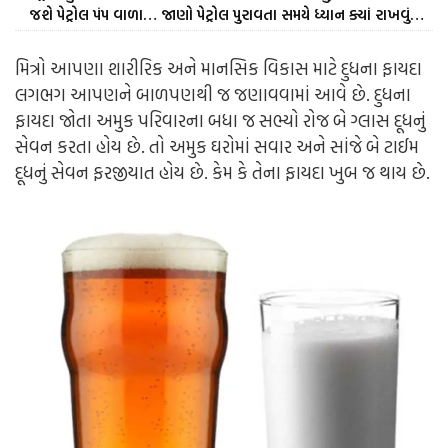
જશે પેટ્રોલ પંપ વાળા… જાણો પેટ્રોલ પુરાવતા સમયે ધ્યાન ક્યાં રાખવું…
મિત્રો આપણા શારીરિક અને માનસિક વિકાસ માટે દુધના ફાયદા
લગભગ આપણને બાળપણથી જ જણાવવામાં આવે છે. દુધના
ફાયદા જોતા અમુક પરિવારના બધા જ સભ્યો રોજ બે ગ્લાસ દૂધનું
સેવન કરતા હોય છે. તો અમુક ઘરોમાં સવાર અને સાંજે બે ટાઈમ
દૂધનું સેવન ફરજીયાત હોય છે. કેમ કે તેના ફાયદા ખુબ જ થાય છે.