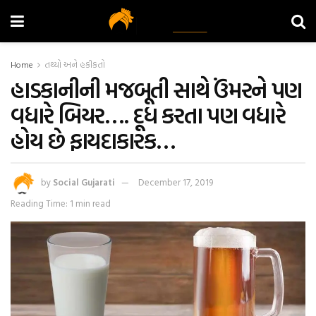
Home
તથ્યો અને હકીકતો
હાડકાનીની મજબૂતી સાથે ઉંમરને પણ
વધારે બિયર…. દૂધ કરતા પણ વધારે
હોય છે ફાયદાકારક…
by
Social Gujarati
December 17, 2019
Reading Time: 1 min read