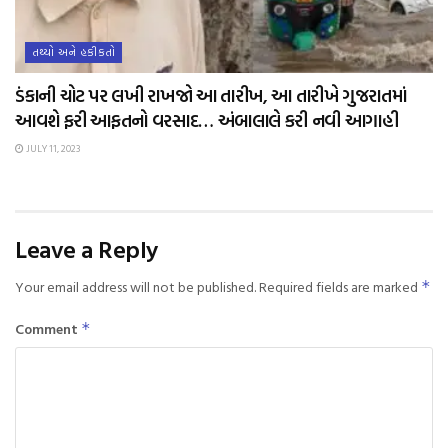
તથ્યો અને હકીકતો
ડંકાની ચોટ પર લખી રાખજો આ તારીખ, આ તારીખે ગુજરાતમાં
આવશે ફરી આફતનો વરસાદ… અંબાલાલે કરી નવી આગાહી
JULY 11, 2023
Leave a Reply
Your email address will not be published.
Required fields are marked
*
Comment
*