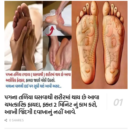
પગના તળિયા ઘસવાથી શરીરમાં થાય છે આવા
ચમત્કારિક ફાયદા, ફક્ત 2 મિનિટ નું કામ કરો,
આખી જિંદગી દવાખાનું નહીં આવે.
0 SHARES