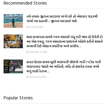
Recommended Stories
તમે તમારું જીવન બદલવા માંગો છો તો એકવાર જરૂરથી
વાંચો આ કહાની – જીવન બદલાઈ જશે.
JUNE 29, 2020
શાક બનાવતા સમયે ગરમ મસાલો વધુ પડી જાય તો ઉમેરી દો
આ એક વસ્તુ, ગરમ મસાલાના પ્રભાવને ઓછો કરીને શાકને
બનાવી દેશે એકદમ સ્વાદિષ્ટ અને લઝીઝ…
JANUARY 31, 2023
સતત કેટલા સમય સુધી ચલાવવી જોઈએ ગાડી ? દરેક ગાડી
ચલાવનાર જાણો આ માહિતી, નહિ તો ક્યારેક રસ્તા વચ્ચે
થવું પડશે હેરાન…
AUGUST 15, 2022
Popular Stories