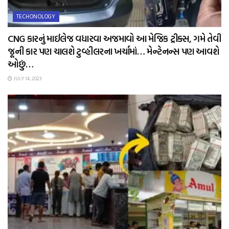
TECHONOLOGY
CNG કારનું માઈલેજ વધારવા અજમાવો આ મેજિક ટ્રીક્સ, ગમે તેવી
જૂની કાર પણ ચાલશે ટુવ્હીલરના ખર્ચામાં… મેન્ટેનન્સ પણ આવશે
ઓછું…
JULY 14, 2023