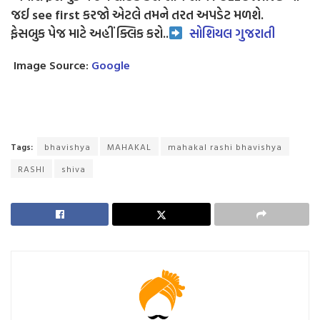
જઈ see first કરજો એટલે તમને તરત અપડેટ મળશે.
ફેસબુક પેજ માટે અહીં ક્લિક કરો..
સોશિયલ ગુજરાતી
Image Source:
Google
Tags:
bhavishya
MAHAKAL
mahakal rashi bhavishya
RASHI
shiva