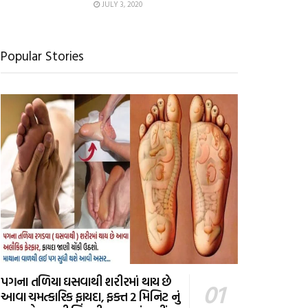
JULY 3, 2020
Popular Stories
પગના તળિયા ઘસવાથી શરીરમાં થાય છે
આવા ચમત્કારિક ફાયદા, ફક્ત 2 મિનિટ નું