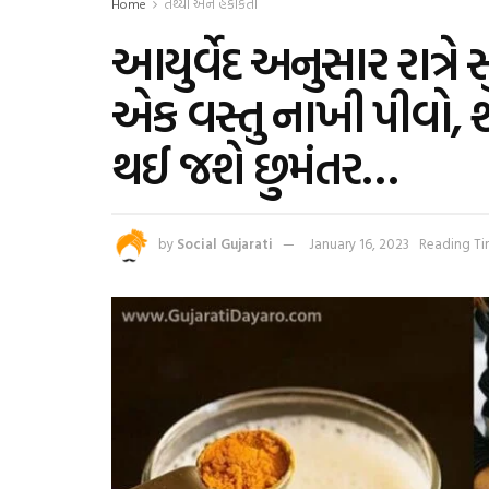
Home
તથ્યો અને હકીકતો
આયુર્વેદ અનુસાર રાત્રે
એક વસ્તુ નાખી પીવો,
થઈ જશે છુમંતર…
by
Social Gujarati
January 16, 2023
Reading Ti