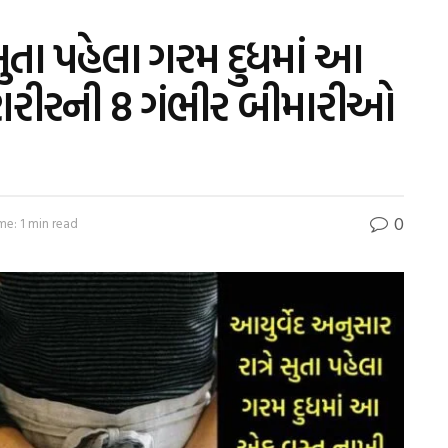
 સુતા પહેલા ગરમ દુધમાં આ
 શરીરની 8 ગંભીર બીમારીઓ
0
me: 1 min read