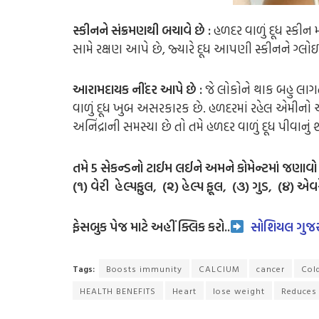
સ્કીનને સંક્રમણથી બચાવે છે :
હળદર વાળું દૂધ સ્કીન
સામે રક્ષણ આપે છે, જ્યારે દૂધ આપણી સ્કીનને ગ્લો
આરામદાયક નીંદર આપે છે :
જે લોકોને થાક બહુ લાગત
વાળું દૂધ ખુબ અસરકારક છે. હળદરમાં રહેલ એમીનો એ
અનિંદ્રાની સમસ્યા છે તો તમે હળદર વાળું દૂધ પીવાન
તમે 5 સેકન્ડનો ટાઈમ લઈને અમને કોમેન્ટમાં જણાવો
(૧) વેરી હેલ્પફુલ, (૨) હેલ્પ ફૂલ, (૩) ગુડ, (૪) એવ
ફેસબુક પેજ માટે અહીં ક્લિક કરો..
સોશિયલ ગુજર
Tags:
Boosts immunity
CALCIUM
cancer
Col
HEALTH BENEFITS
Heart
lose weight
Reduces