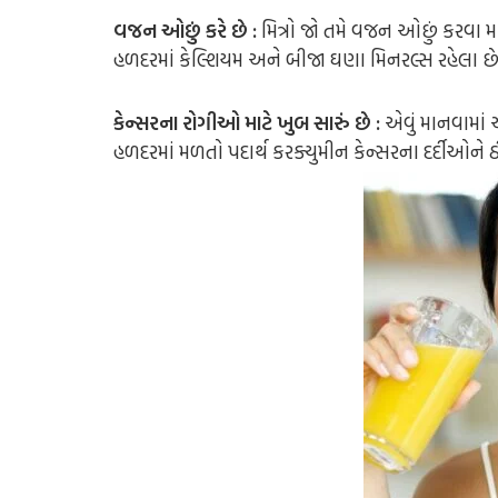
વજન ઓછું કરે છે :
મિત્રો જો તમે વજન ઓછું કરવા માં
હળદરમાં કેલ્શિયમ અને બીજા ઘણા મિનરલ્સ રહેલા છે. જ
કેન્સરના રોગીઓ માટે ખુબ સારું છે :
એવું માનવામાં આ
હળદરમાં મળતો પદાર્થ કરક્યુમીન કેન્સરના દર્દીઓને ઠ