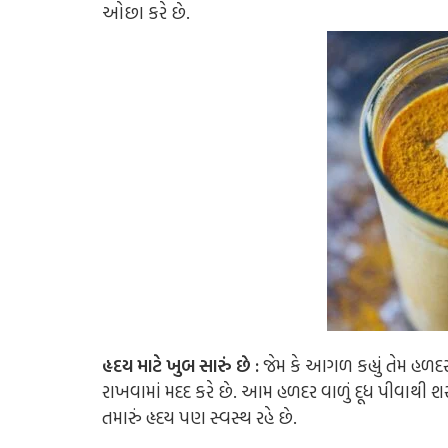
ઓછા કરે છે.
હૃદય માટે ખુબ સારું છે :
જેમ કે આગળ કહ્યું તેમ હળદર
રાખવામાં મદદ કરે છે. આમ હળદર વાળું દૂધ પીવાથી 
તમારું હૃદય પણ સ્વસ્થ રહે છે.