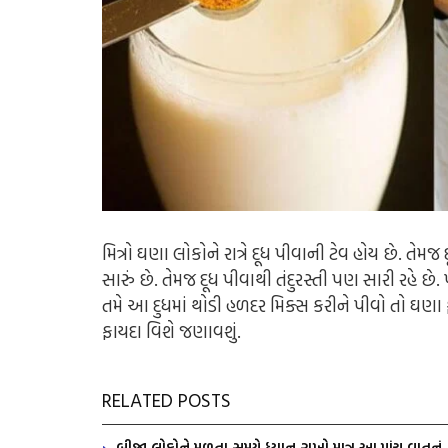
મિત્રો ઘણા લોકોને રાત્રે દૂધ પીવાની ટેવ હોય છે. તેમ
સારું છે. તેમજ દૂધ પીવાથી તંદુરસ્તી પણ સારી રહે છ
તમે આ દુધમાં થોડી હળદર મિક્સ કરીને પીવો તો ઘણા
ફાયદા વિશે જણાવશું.
RELATED POSTS
બીજા લોકોને મળતા સમયે ધ્યાન રાખો માત્ર આ પાંચ વાતનુ