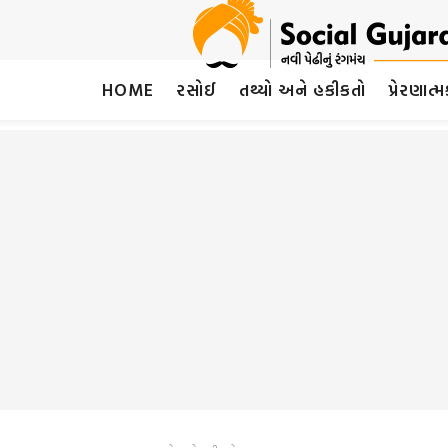
HOME
રસોઈ
તથ્યો અને હકીકતો
પ્રેરણાત્