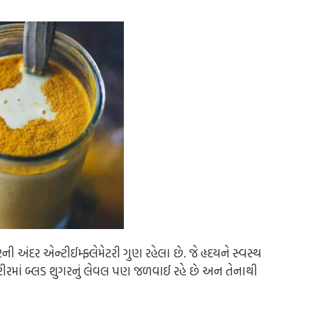
ની અંદર એન્ટીઈમ્ફ્લેમેટરી ગુણ રહેલા છે. જે હૃદયને સ્વસ્થ
શરીરમાં બ્લડ શુગરનું લેવલ પણ જળવાઈ રહે છે અન તેનાથી