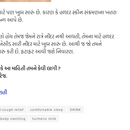
 માટે પણ ખુબ સારું છે. કારણ કે હળદર સ્કીન સંક્રમણના ખતરા
ઇન્ગ આપે છે.
ો હોય તેમજ જેમને રાત્રે નીંદર નથી આવતી, તેમના માટે હળદર
સીડ સારી નીંદર માટે ખુબ સારું છે. આથી જ જો તમને
ું શરુ કરી દો. ફટાફટ આવી જશે નિવારણ.
 કે આ માહિતી તમને કેવી લાગી ?
રેજ.
ાતી
d-cough relief
comfortable sleep
DRINK
 body swelling
turmeric milk