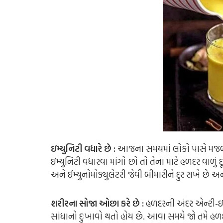
ઇમ્યુનિટી વધારે છે :
આજના સમયમાં લોકો પાસે મજબુત 
ઇમ્યુનિટી વધારવા માંગો છો તો તેના માટે હળદર વાળું
અને ઈમ્યુનોમોડ્યુલેટરી જેવી બીમારીને દુર રાખે છે અન
શરીરના સોજા ઓછા કરે છે :
હળદરની અંદર એન્ટી-ઇફ્
સાંધાનો દુઃખાવો થતો હોય છે. આવા સમયે જો તમે હળદ