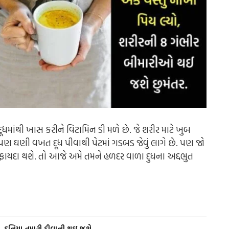
જ દૂધમાંથી ખાસ કરીને વિટામિન ડી મળે છે. જે શરીર માટે ખુબ
ે. પણ ઘણી વખત દૂધ પીવાથી પેટમાં ગડબડ જેવું લાગે છે. પણ જો
 ફાયદા થશે. તો આજે અમે તમને હળદર વાળા દુધના અદ્દભુત
ં…દુનિયા તમારી દીવાની થઇ જશે.