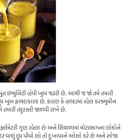
ઇમ્યુનિટી હોવી ખુબ જરૂરી છે. આથી જ જો તમે તમારી
 દૂધ ખુબ ફાયદાકારક છે. કારણ કે હળદરમાં રહેલ કરક્યુમીન
ે તમારી તંદુરસ્તી જાળવી રાખે છે.
લેમેટરી ગુણ રહેલા છે અને શિયાળામાં મોટાભાગના લોકોને
ર વાળું દૂધ પીવો છો તો દુઃખાવાને ઓછો કરે છે અને સોજા