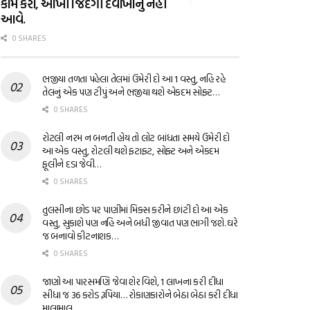
કામ કરો, આખી જિંદગી દવાખાનું નહીં
આવે.
0 SHARES
ભજીયા તળતા પહેલા તેલમાં ઉમેરી દો આ 1 વસ્તુ, નહિ રહે
તેલનું એક પણ ટીપું અને ભજીયા થશે એકદમ સોફ્ટ…
0 SHARES
રોટલી નરમ ન બનતી હોય તો લોટ બાંધતા સમયે ઉમેરી દો
આ એક વસ્તુ, રોટલી થશે ફટાફટ, સોફ્ટ અને એકદમ
ફૂલીને દડા જેવી…
0 SHARES
તુલસીના છોડ પર પાણીમાં મિક્સ કરીને છાંટી દો આ એક
વસ્તુ, સુકાશે પણ નહિ અને બધી જીવાત પણ ભાગી જશે. ઘરે
જ બનાવો કીટનાશક…
0 SHARES
જાણો આ પારસમણિ જેવા શેર વિશે, 1 લાખના કરી દીધા
સીધા જ 36 કરોડ રૂપિયા… રોકાણકારોને બેઠા બેઠા કરી દીધા
માલામાલ…