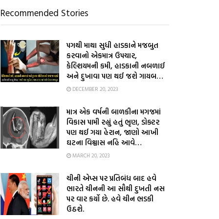
Recommended Stories
પગથી માથા સુધી હાડકાને મજબુત
કરવાનો એકમાત્ર ઉપચાર,
કેલ્શિયમની કમી, હાડકાની નબળાઈ
અને દુખાવા પણ થઈ જશે ગાયબ…
DECEMBER 20, 2023
માત્ર એક વર્ષની બાળકીના મગજમાં
વિકાસ પામી રહ્યું હતું ભૃણ, ડોક્ટર
પણ થઈ ગયા હેરાન, જાણો આખી
ઘટના વિશ્વાસ નહિ આવે…
MARCH 20, 2023
ચીની એપ્સ પર પ્રતિબંધ બાદ હવે
ભારતે ચીનની આ સૌથી દુખતી નસ
પર વાર કર્યો છે. હવે ચીન ભડકી
ઉઠશે.