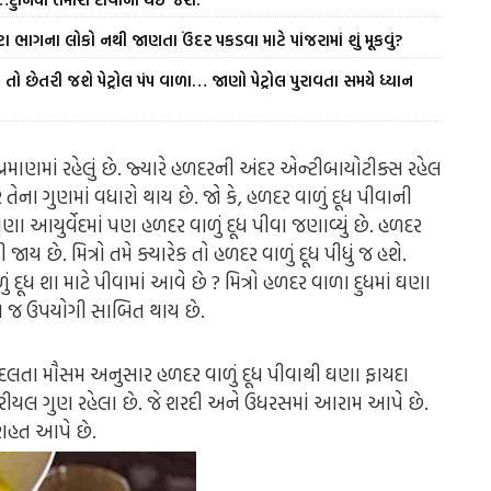
ા ભાગના લોકો નથી જાણતા ઉંદર પકડવા માટે પાંજરામાં શું મૂકવું?
તો છેતરી જશે પેટ્રોલ પંપ વાળા… જાણો પેટ્રોલ પુરાવતા સમયે ધ્યાન
પ્રમાણમાં રહેલું છે. જ્યારે હળદરની અંદર એન્ટીબાયોટીક્સ રહેલ
 તેના ગુણમાં વધારો થાય છે. જો કે, હળદર વાળું દૂધ પીવાની
 આયુર્વેદમાં પણ હળદર વાળું દૂધ પીવા જણાવ્યું છે. હળદર
ય છે. મિત્રો તમે ક્યારેક તો હળદર વાળું દૂધ પીધું જ હશે.
 દૂધ શા માટે પીવામાં આવે છે ? મિત્રો હળદર વાળા દુધમાં ઘણા
ુબ જ ઉપયોગી સાબિત થાય છે.
 બદલતા મૌસમ અનુસાર હળદર વાળું દૂધ પીવાથી ઘણા ફાયદા
ટેરીયલ ગુણ રહેલા છે. જે શરદી અને ઉધરસમાં આરામ આપે છે.
ાહત આપે છે.