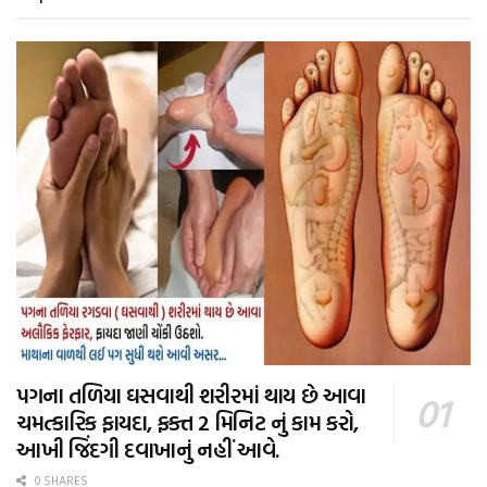
પગના તળિયા ઘસવાથી શરીરમાં થાય છે આવા
ચમત્કારિક ફાયદા, ફક્ત 2 મિનિટ નું કામ કરો,
આખી જિંદગી દવાખાનું નહીં આવે.
0 SHARES