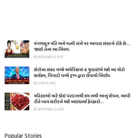
મંગળસૂત્ર પતિ અને પત્ની બંને પર આવતા સંકટને રોકે છે…
જાણો તેના આ નિયમ.
DECEMBER 16, 2019
કોરોના સંકટ વચ્ચે અમેરિકામાં 4 જુલાઈએ થશે આ મોટો
કાર્યક્રમ, વિવાદો વચ્ચે ટ્રમ્પ દ્વારા લેવાયો નિર્ણય.
JUNE 24, 2020
મહિલાઓ માટે કોઈ વરદાનથી કમ નથી આનું સેવન, આવી
રીતે ખાવ શરીરને થશે અણધાર્યા ફેરફારો…
SEPTEMBER 22, 2022
Popular Stories