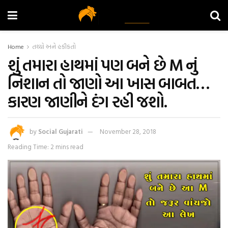
Home
તથ્યો અને હકીકતો
શું તમારા હાથમાં પણ બને છે M નું
નિશાન તો જાણો આ ખાસ બાબત…
કારણ જાણીને દંગ રહી જશો.
by
Social Gujarati
November 28, 2018
Reading Time: 2 mins read