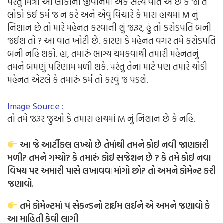
પરંતુ મિત્રો આ લોકોના જીવાનમાં એક સત્ય વાત એ છે કે જો તે
લોકો કંઈ કર્મ જ ન કરે અને એવું વિચારે કે મારા હાથમાં M નું
નિશાન છે તો મારે મહેનત કરવાની શું જરૂર, હું તો કરોડપતિ બની
જઈશ તો ? આ વાત ખોટી છે. કારણ કે મહેનત વગર તમે કરોડપતિ
બની નહિ શકો. હા, તમારું ભાગ્ય ચમકવાથી તમારી મહેનતનું
તમને બમણું પરિણામ મળી શકે. પરંતુ તેના માટે પણ તમારે થોડી
મહેનત એટલે કે તમારું કર્મ તો કરવું જ પડશે.
Image Source :
તો તમે જરૂર જુઓ કે તમારા હાથમાં M નું નિશાન છે કે નહિ.
આ જે આર્ટીકલ લખ્યો છે તેમાંથી તમને કોઈ નવી જાણકારી
મળી? તમને ગમ્યો? કે તમારું કોઈ સજેશન છે ? કે તમે કોઈ નવા
વિષય પર અમારી પાસે લખાવવા માંગો છો? તો અમને કોમેન્ટ કરી
જણાવો.
તમે કોમેન્ટમાં ૫ સેકન્ડનો ટાઈમ લઈને એ અમને જણાવો કે
આ માહિતી કેવી લાગી