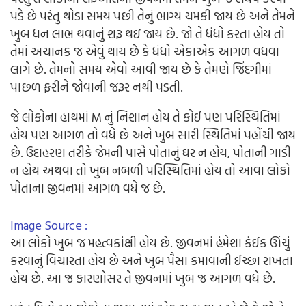
પડે છે પરંતુ થોડા સમય પછી તેનું ભાગ્ય ચમકી જાય છે અને તેમને
ખુબ ધન લાભ થવાનું શરૂ થઇ જાય છે. જો તે ધંધો કરતા હોય તો
તેમાં અચાનક જ એવું થાય છે કે ધંધો એકાએક આગળ વધવા
લાગે છે. તેમનો સમય એવો આવી જાય છે કે તેમણે જિંદગીમાં
પાછળ ફરીને જોવાની જરૂર નથી પડતી.
જે લોકોના હાથમાં M નું નિશાન હોય તે કોઈ પણ પરિસ્થિતિમાં
હોય પણ આગળ તો વધે છે અને ખુબ સારી સ્થિતિમાં પહોંચી જાય
છે. ઉદાહરણ તરીકે જેમની પાસે પોતાનું ઘર ન હોય, પોતાની ગાડી
ન હોય અથવા તો ખુબ નબળી પરિસ્થિતિમાં હોય તો આવા લોકો
પોતાના જીવનમાં આગળ વધે જ છે.
Image Source :
આ લોકો ખુબ જ મહત્વકાંક્ષી હોય છે. જીવનમાં હંમેશા કંઈક ઊંચું
કરવાનું વિચારતા હોય છે અને ખુબ પૈસા કમાવાની ઈચ્છા રાખતા
હોય છે. આ જ કારણોસર તે જીવનમાં ખુબ જ આગળ વધે છે.