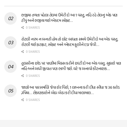
ભજીયા તળતા પહેલા તેલમાં ઉમેરી દો આ 1 વસ્તુ, નહિ રહે તેલનું એક પણ
ટીપું અને ભજીયા થશે એકદમ સોફ્ટ…
0 SHARES
રોટલી નરમ ન બનતી હોય તો લોટ બાંધતા સમયે ઉમેરી દો આ એક વસ્તુ,
રોટલી થશે ફટાફટ, સોફ્ટ અને એકદમ ફૂલીને દડા જેવી…
0 SHARES
તુલસીના છોડ પર પાણીમાં મિક્સ કરીને છાંટી દો આ એક વસ્તુ, સુકાશે પણ
નહિ અને બધી જીવાત પણ ભાગી જશે. ઘરે જ બનાવો કીટનાશક…
0 SHARES
જાણો આ પારસમણિ જેવા શેર વિશે, 1 લાખના કરી દીધા સીધા જ 36 કરોડ
રૂપિયા… રોકાણકારોને બેઠા બેઠા કરી દીધા માલામાલ…
0 SHARES