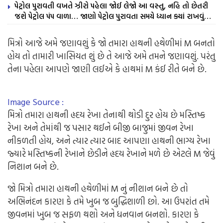
પેટ્રોલ પુરાવતી વખતે ઝીરો પહેલા જોઈ લેજો આ વસ્તુ, નહિ તો છેતરી
જશે પેટ્રોલ પંપ વાળા… જાણો પેટ્રોલ પુરાવતા સમયે ધ્યાન ક્યાં રાખવું…
મિત્રો આજે અમે જણાવશું કે જો તમારા હાથની હથેળીમાં M બનતો
હોય તો તામારી ખાસિયત શું છે તે આજે અમે તમને જણાવશું. પરંતુ
તેના પહેલા આપણે જાણી લઈએ કે હાથમાં M કંઈ રીતે બને છે.
Image Source :
મિત્રો તમારા હાથની હૃદય રેખા તેનાથી થોડી દુર હોય છે મસ્તિષ્ક
રેખા અને તેમાંથી જ પસાર થઈને બીજી બાજુમાં જીવન રેખા
નીકળતી હોય, અને ત્યાર ત્યાર બાદ આપણા હાથની ભાગ્ય રેખા
જ્યારે મસ્તિષ્કની રેખાને છેડીને હૃદય રેખાને મળે છે એટલે M જેવું
નિશાન બને છે.
જો મિત્રો તમારા હાથની હથેળીમાં M નું નીશાન બને છે તો
અભિનંદન કારણ કે તમે ખુબ જ બુદ્ધિશાળી છો. આ ઉપરાંત તમે
જીવનમાં ખુબ જ સફળ થશો અને ધનવાન બનશો. કારણ કે