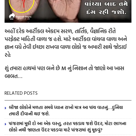
અહીં દરેક આર્ટીકલ એકદમ સરળ, તાર્તિક, વૈજ્ઞાનિક રીતે
પરફેક્ટ માહિતી વાળા જ હશે. માટે આર્ટીકલ વાંચવા વાળા અને
જ્ઞાન વધે તેવી ઈચ્છા રાખવા વાળા લોકો જ અમારી સાથે જોડાઈ
રહે
શું તમારા હાથમાં પણ બને છે M નું નિશાન તો જાણો આ ખાસ
બાબત…
RELATED POSTS
બીજા લોકોને મળતા સમયે ધ્યાન રાખો માત્ર આ પાંચ વાતનું…દુનિયા
તમારી દીવાની થઇ જશે.
પાંજરામાં મૂકી દો આ એક વસ્તુ, તરત પકડાય જશે ઉંદર, મોટા ભાગના
લોકો નથી જાણતા ઉંદર પકડવા માટે પાંજરામાં શું મૂકવું?