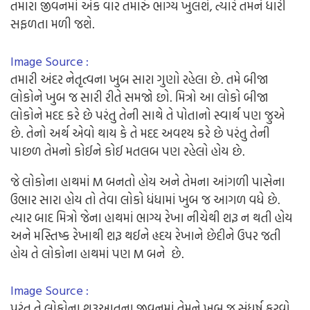
તમારા જીવનમાં એક વાર તમારું ભાગ્ય ખુલશે, ત્યારે તમને ધારી
સફળતા મળી જશે.
Image Source :
તમારી અંદર નેતૃત્વના ખુબ સારા ગુણો રહેલા છે. તમે બીજા
લોકોને ખુબ જ સારી રીતે સમજો છો. મિત્રો આ લોકો બીજા
લોકોને મદદ કરે છે પરંતુ તેની સાથે તે પોતાનો સ્વાર્થ પણ જુએ
છે. તેનો અર્થ એવો થાય કે તે મદદ અવશ્ય કરે છે પરંતુ તેની
પાછળ તેમનો કોઈને કોઈ મતલબ પણ રહેલો હોય છે.
જે લોકોના હાથમાં M બનતો હોય અને તેમના આંગળી પાસેના
ઉભાર સારા હોય તો તેવા લોકો ધંધામાં ખુબ જ આગળ વધે છે.
ત્યાર બાદ મિત્રો જેના હાથમાં ભાગ્ય રેખા નીચેથી શરૂ ન થતી હોય
અને મસ્તિષ્ક રેખાથી શરૂ થઈને હૃદય રેખાને છેદીને ઉપર જતી
હોય તે લોકોના હાથમાં પણ M બને છે.
Image Source :
પરંતુ તે લોકોના શરૂઆતના જીવનમાં તેમને ખુબ જ સંધર્ષ કરવો