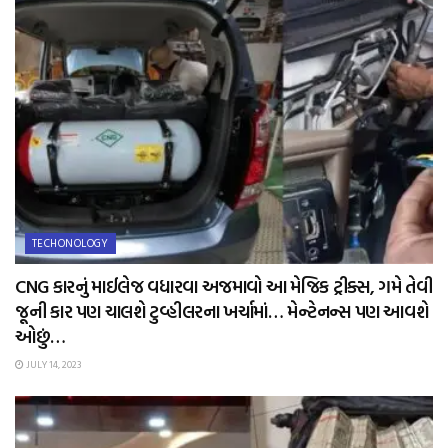
TECHONOLOGY
CNG કારનું માઈલેજ વધારવા અજમાવો આ મેજિક ટ્રીક્સ, ગમે તેવી
જૂની કાર પણ ચાલશે ટુવ્હીલરના ખર્ચામાં… મેન્ટેનન્સ પણ આવશે
ઓછું…
JULY 14, 2023