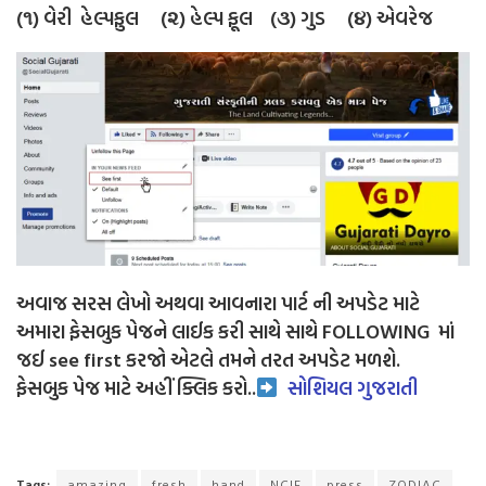
(૧) વેરી હેલ્પફુલ (૨) હેલ્પ ફૂલ (૩) ગુડ (૪) એવરેજ
અવાજ સરસ લેખો અથવા આવનારા પાર્ટ ની અપડેટ માટે
અમારા ફેસબુક પેજને લાઈક કરી સાથે સાથે FOLLOWING માં
જઈ see first કરજો એટલે તમને તરત અપડેટ મળશે.
ફેસબુક પેજ માટે અહીં ક્લિક કરો..
સોશિયલ ગુજરાતી
Tags:
amazing
fresh
hand
NCIE
press
ZODIAC