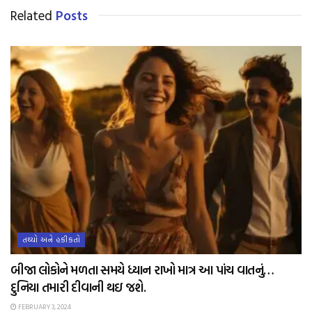
Related
Posts
તથ્યો અને હકીકતો
બીજા લોકોને મળતા સમયે ધ્યાન રાખો માત્ર આ પાંચ વાતનું…
દુનિયા તમારી દીવાની થઇ જશે.
FEBRUARY 3, 2024