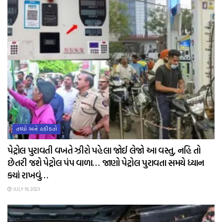
તથ્યો અને હકીકતો
પેટ્રોલ પુરાવતી વખતે ઝીરો પહેલા જોઈ લેજો આ વસ્તુ, નહિ તો
છેતરી જશે પેટ્રોલ પંપ વાળા… જાણો પેટ્રોલ પુરાવતા સમયે ધ્યાન
ક્યાં રાખવું…
JULY 19, 2023