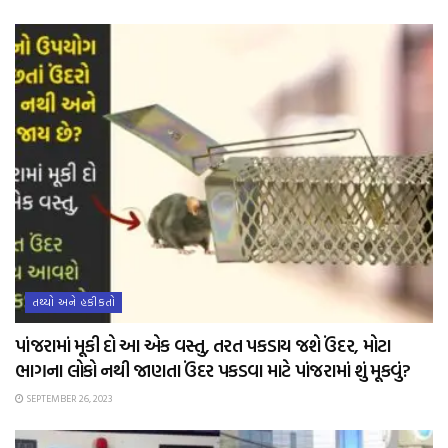
તથ્યો અને હકીકતો
પાંજરામાં મૂકી દો આ એક વસ્તુ, તરત પકડાય જશે ઉંદર, મોટા
ભાગના લોકો નથી જાણતા ઉંદર પકડવા માટે પાંજરામાં શું મૂકવું?
SEPTEMBER 26, 2023