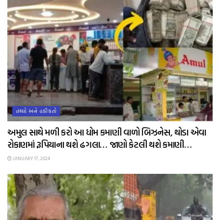
તથ્યો અને હકીકતો
અમુલ સાથે મળી કરો આ ધોમ કમાણી વાળો બિઝનેસ, થોડા એવા
રોકાણમાં રૂપિયાના થશે ઢગલા… જાણો કેટલી થશે કમાણી…
JANUARY 17, 2024