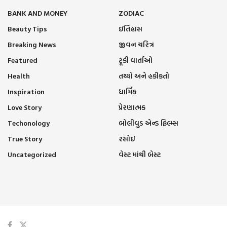
BANK AND MONEY
ZODIAC
Beauty Tips
ઇતિહાસ
Breaking News
જીવન ચરિત્ર
Featured
ટૂંકી વાર્તાઓ
Health
તથ્યો અને હકીકતો
Inspiration
ધાર્મિક
Love Story
પ્રેરણાત્મક
Techonology
બોલીવુડ એન્ડ ફિલ્મ્સ
True Story
રસોઈ
Uncategorized
વેસ્ટ માંથી બેસ્ટ