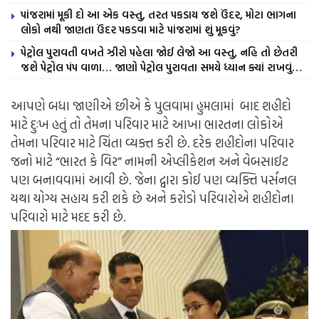
પાંજરામાં મૂકી દો આ એક વસ્તુ, તરત પકડાય જશે ઉંદર, મોટા ભાગના
લોકો નથી જાણતા ઉંદર પકડવા માટે પાંજરામાં શું મૂકવું?
પેટ્રોલ પુરાવતી વખતે ઝીરો પહેલા જોઈ લેજો આ વસ્તુ, નહિ તો છેતરી
જશે પેટ્રોલ પંપ વાળા… જાણો પેટ્રોલ પુરાવતા સમયે ધ્યાન ક્યાં રાખવું…
આપણે બધા જાણીએ છીએ કે પુલવામા હુમલામાં બાદ શહીદો
માટે દુઃખ હતું તો તેમના પરિવાર માટે આખા ભારતના લોકોએ
તેમના પરિવાર માટે ચિંતા વ્યક્ત કરી છે. દરેક શહીદોના પરિવાર
જનો માટે “ભારત કે વિર” નામની એપ્લીકેશન અને વેબસાઈટ
પણ બનાવવામાં આવી છે. જેના દ્વારા કોઈ પણ વ્યક્તિ પર્સનલ
યથા યોગ્ય સહાય કરી શકે છે અને કરોડો પરિવારોએ શહીદોના
પરિવારો માટે મદદ કરી છે.