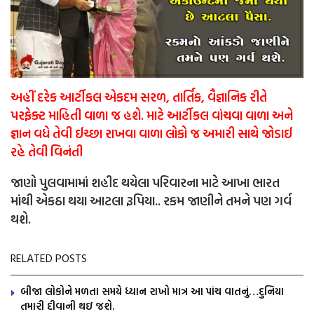
અહીં દરેક આર્ટીકલ એકદમ સરળ, તાર્તિક, વૈજ્ઞાનિક રીતે
પરફેક્ટ માહિતી વાળા જ હશે. માટે આર્ટીકલ વાંચવા વાળા અને
જ્ઞાન વધે તેવી ઈચ્છા રાખવા વાળા લોકો જ અમારી સાથે જોડાઈ
રહે તેવી વિનંતી
જાણો પુલવામામાં શહીદ થયેલા પરિવારના માટે આખા ભારત
માંથી એકઠા થયા આટલા રૂપિયા.. રકમ જાણીને તમને પણ ગર્વ
થશે.
RELATED POSTS
બીજા લોકોને મળતા સમયે ધ્યાન રાખો માત્ર આ પાંચ વાતનું…દુનિયા
તમારી દીવાની થઇ જશે.