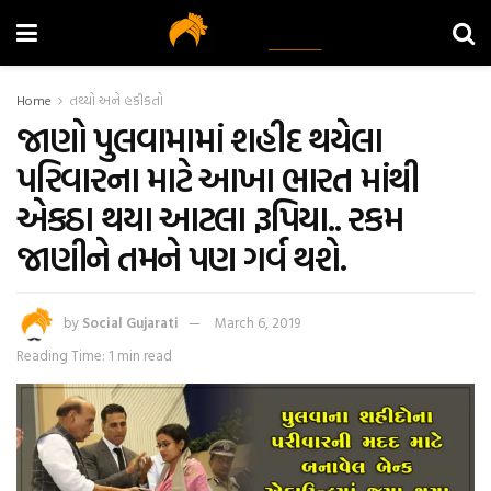
Home
તથ્યો અને હકીકતો
જાણો પુલવામામાં શહીદ થયેલા
પરિવારના માટે આખા ભારત માંથી
એકઠા થયા આટલા રૂપિયા.. રકમ
જાણીને તમને પણ ગર્વ થશે.
by
Social Gujarati
March 6, 2019
Reading Time: 1 min read