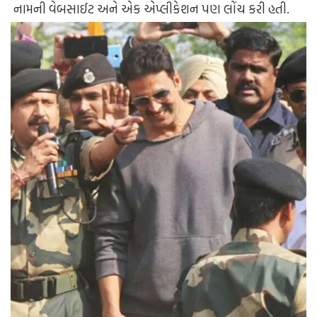
નામની વેબસાઈટ અને એક એપ્લીકેશન પણ લોંચ કરી હતી.