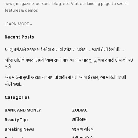
news, magazine, personal blog, etc. Visit our landing page to see all
features & demos.
LEARN MORE »
Recent Posts
આલું પરોઠાને ટક્કર મારે એવા બનાવો ટમેટાના પરોઠા….. જાણો તેની રેસીપી…..
બીજા લોકોને મળતા સમયે ધ્યાન રાખો માત્ર આ પાંચ વાતનું…દુનિયા તમારી દીવાની થઇ
જશે.
એક મહિના સુધી બટાટા ન ખાવ તો શરીરમાં થશે આવા ફેરફાર, આ માહિતી જાણી
ચોંકી જશો…
Categories
BANK AND MONEY
ZODIAC
Beauty Tips
ઇતિહાસ
Breaking News
જીવન ચરિત્ર