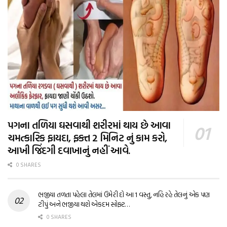
પગના તળિયા ઘસવાથી શરીરમાં થાય છે આવા
ચમત્કારિક ફાયદા, ફક્ત 2 મિનિટ નું કામ કરો,
આખી જિંદગી દવાખાનું નહીં આવે.
0 SHARES
ભજીયા તળતા પહેલા તેલમાં ઉમેરી દો આ 1 વસ્તુ, નહિ રહે તેલનું એક પણ
ટીપું અને ભજીયા થશે એકદમ સોફ્ટ…
0 SHARES