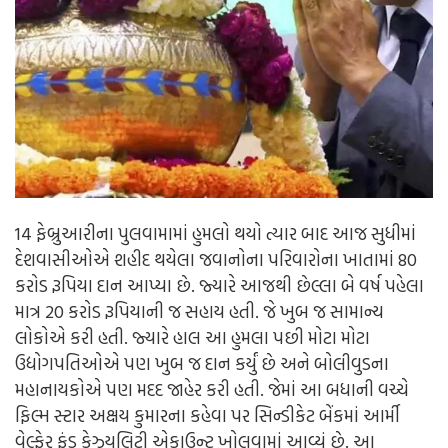
14 ફેબ્રુઆરીના પુલવામામાં હુમલો થયો ત્યાર બાદ આજ સુધીમાં
દેશવાસીઓએ શહીદ થયેલા જવાનોના પરિવારોના ખાતામાં 80
કરોડ રૂપિયા દાન આપ્યા છે. જ્યારે આજથી છેલ્લા બે વર્ષ પહેલા
માત્ર 20 કરોડ રૂપિયાની જ સહાય હતી. જે ખુબ જ સામાન્ય
લોકોએ કરી હતી. જ્યારે હાલ આ હુમલા પછી મોટા મોટા
ઉદ્યોગપતિઓએ પણ ખુબ જ દાન કર્યું છે અને બોલીવુડના
મહાનાયકોએ પણ મદદ જાહેર કરી હતી. જેમાં આ બધાની વચ્ચે
ફિલ્મ સ્ટાર અક્ષય કુમારના કહેવા પર સિન્ડીકેટ બેંકમાં આર્મી
વેલ્ફેર ફંડ કેઝ્યુલિટી એકાઉન્ટ ખોલવામાં આવ્યું છે. આ