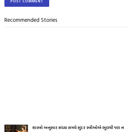
Recommended Stories
શાસ્ત્રો અનુસાર સંધ્યા સમયે સુંદર સ્ત્રીઓએ ભૂલથી પણ ન