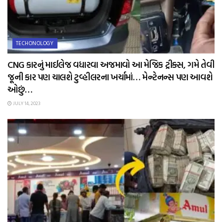
TECHONOLOGY
CNG કારનું માઈલેજ વધારવા અજમાવો આ મેજિક ટ્રીક્સ, ગમે તેવી
જૂની કાર પણ ચાલશે ટુવ્હીલરના ખર્ચામાં… મેન્ટેનન્સ પણ આવશે
ઓછું…
JULY 14, 2023