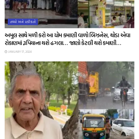
તથ્યો અને હકીકતો
અમુલ સાથે મળી કરો આ ધોમ કમાણી વાળો બિઝનેસ, થોડા એવા
રોકાણમાં રૂપિયાના થશે ઢગલા… જાણો કેટલી થશે કમાણી…
JANUARY 17, 2024