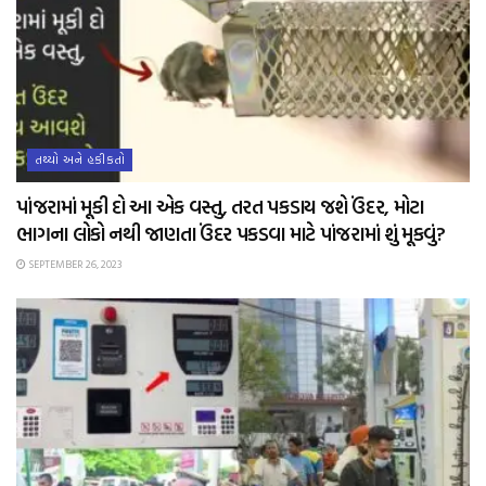
તથ્યો અને હકીકતો
પાંજરામાં મૂકી દો આ એક વસ્તુ, તરત પકડાય જશે ઉંદર, મોટા
ભાગના લોકો નથી જાણતા ઉંદર પકડવા માટે પાંજરામાં શું મૂકવું?
SEPTEMBER 26, 2023