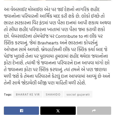
આ વેબસાઈટ મોબાઈલ એર પર જઈ દેશનો નાગરિક શહીદ
જવાનોના પરિવારની આર્થિક મદદ કરી શકે છે. લોકો ઈચ્છે તો
ભારત સરકારના વિર ફંડમાં પણ પૈસા દાનમાં આપી શકાય અથવા
તો સીધા શહીદ પરિવારના ખાતામાં પણ પૈસા જમા કરાવી શકો
છો. વેબસાઈટના હોમપેઈજ પર Contribute to ના લીંક પર
ક્લિક કરવાનું. જેમાં Bravhearts અને ભારતના કોપર્સનું
ઓપ્શન સામે આવશે. બ્રેવહાર્ટસની લીંક પર ક્લિક કર્યા બાદ જે
પેઈજ ખુલશે તેના પર પુલવામા હુમલામાં શહીદ થયેલા જવાનોના
ફોટા દેખાશે. ત્યાંથી જે જવાનના પરિવારને દાન આપવા માંગો છો
તે જવાનના ફોટા પર ક્લિક કરવાનું. ત્યાં તમને એ પણ જાણવા
મળી જશે કે તેમના પરિવારને કેટલું દાન આપવામાં આવ્યું છે અને
તેની સાથે જોડાયેલી બીજી પણ માહિતી મળી રહેશે.
Tags:
BHARAT KE VIR
SHAHIDO
social gujarati