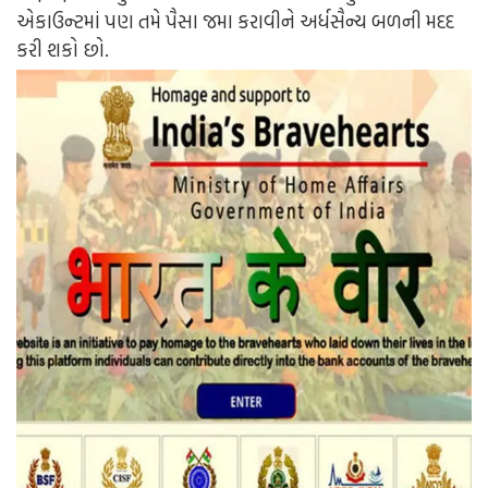
એકાઉન્ટમાં પણ તમે પૈસા જમા કરાવીને અર્ધસૈન્ય બળની મદદ
કરી શકો છો.