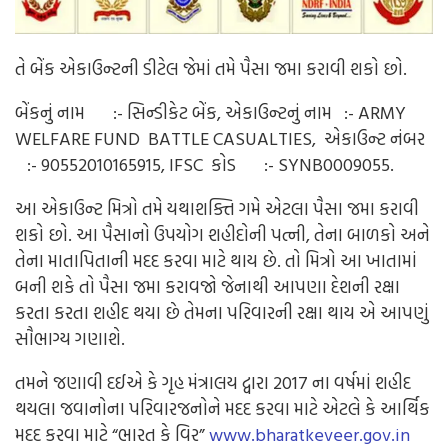
તે બેંક એકાઉન્ટની ડીટેલ જેમાં તમે પૈસા જમા કરાવી શકો છો.
બેંકનું નામ :- સિન્ડીકેટ બેંક,
એકાઉન્ટનું નામ :- ARMY
WELFARE FUND BATTLE CASUALTIES,
એકાઉન્ટ નંબર
:- 90552010165915,
IFSC કોડ :- SYNB0009055.
આ એકાઉન્ટ મિત્રો તમે યથાશક્તિ ગમે એટલા પૈસા જમા કરાવી
શકો છો. આ પૈસાનો ઉપયોગ શહીદોની પત્ની, તેના બાળકો અને
તેના માતાપિતાની મદદ કરવા માટે થાય છે. તો મિત્રો આ ખાતામાં
બની શકે તો પૈસા જમા કરાવજો જેનાથી આપણા દેશની રક્ષા
કરતા કરતા શહીદ થયા છે તેમના પરિવારની રક્ષા થાય એ આપણું
સૌભાગ્ય ગણાશે.
તમને જણાવી દઈએ કે ગૃહ મંત્રાલય દ્વારા 2017 ના વર્ષમાં શહીદ
થયલા જવાનોના પરિવારજનોને મદદ કરવા માટે એટલે કે આર્થિક
મદદ કરવા માટે “ભારત કે વિર”
www.bharatkeveer.gov.in