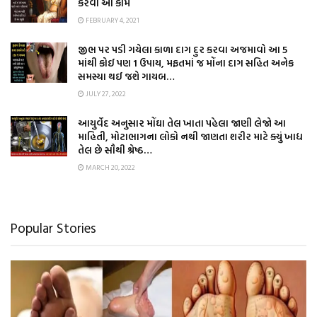
કરવા આ કામ
FEBRUARY 4, 2021
જીભ પર પડી ગયેલા કાળા દાગ દુર કરવા અજમાવો આ 5
માંથી કોઈ પણ 1 ઉપાય, મફતમાં જ મોંના દાગ સહિત અનેક
સમસ્યા થઈ જશે ગાયબ…
JULY 27, 2022
આયુર્વેદ અનુસાર મોંઘા તેલ ખાતા પહેલા જાણી લેજો આ
માહિતી, મોટાભાગના લોકો નથી જાણતા શરીર માટે ક્યું ખાદ્ય
તેલ છે સૌથી શ્રેષ્ઠ…
MARCH 20, 2022
Popular Stories