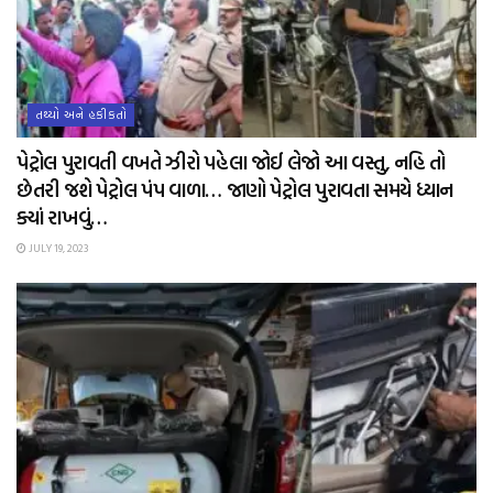
તથ્યો અને હકીકતો
પેટ્રોલ પુરાવતી વખતે ઝીરો પહેલા જોઈ લેજો આ વસ્તુ, નહિ તો
છેતરી જશે પેટ્રોલ પંપ વાળા… જાણો પેટ્રોલ પુરાવતા સમયે ધ્યાન
ક્યાં રાખવું…
JULY 19, 2023