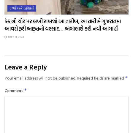
તથ્યો અને હકીકતો
ડંકાની ચોટ પર લખી રાખજો આ તારીખ, આ તારીખે ગુજરાતમાં
આવશે ફરી આફતનો વરસાદ… અંબાલાલે કરી નવી આગાહી
JULY 11, 2023
Leave a Reply
Your email address will not be published.
Required fields are marked
*
Comment
*