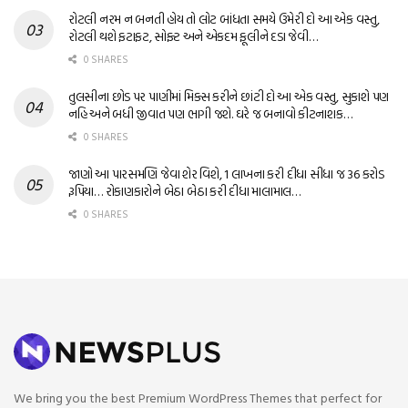
રોટલી નરમ ન બનતી હોય તો લોટ બાંધતા સમયે ઉમેરી દો આ એક વસ્તુ,
રોટલી થશે ફટાફટ, સોફ્ટ અને એકદમ ફૂલીને દડા જેવી…
0 SHARES
તુલસીના છોડ પર પાણીમાં મિક્સ કરીને છાંટી દો આ એક વસ્તુ, સુકાશે પણ
નહિ અને બધી જીવાત પણ ભાગી જશે. ઘરે જ બનાવો કીટનાશક…
0 SHARES
જાણો આ પારસમણિ જેવા શેર વિશે, 1 લાખના કરી દીધા સીધા જ 36 કરોડ
રૂપિયા… રોકાણકારોને બેઠા બેઠા કરી દીધા માલામાલ…
0 SHARES
We bring you the best Premium WordPress Themes that perfect for