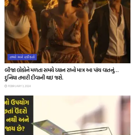
તથ્યો અને હકીકતો
બીજા લોકોને મળતા સમયે ધ્યાન રાખો માત્ર આ પાંચ વાતનું…
દુનિયા તમારી દીવાની થઇ જશે.
FEBRUARY 3, 2024