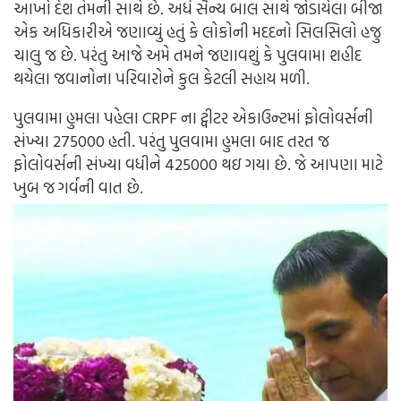
આખો દેશ તેમની સાથે છે.
અર્ધ સૈન્ય બાલ સાથે જોડાયેલા બીજા
એક અધિકારીએ જણાવ્યું હતું કે લોકોની મદદનો સિલસિલો હજુ
ચાલુ જ છે. પરંતુ આજે અમે તમને જણાવશું કે પુલવામા શહીદ
થયેલા જવાનોના પરિવારોને કુલ કેટલી સહાય મળી.
પુલવામા હુમલા પહેલા CRPF ના ટ્વીટર એકાઉન્ટમાં ફોલોવર્સની
સંખ્યા 275000 હતી. પરંતુ પુલવામા હુમલા બાદ તરત જ
ફોલોવર્સની સંખ્યા વધીને 425000 થઇ ગયા છે. જે આપણા માટે
ખુબ જ ગર્વની વાત છે.