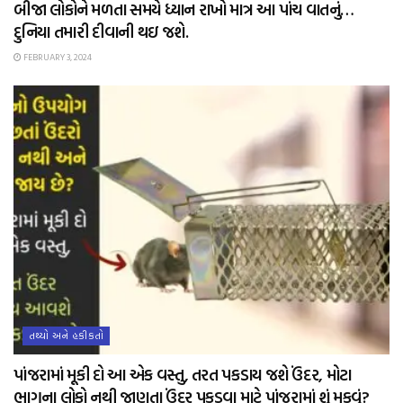
બીજા લોકોને મળતા સમયે ધ્યાન રાખો માત્ર આ પાંચ વાતનું…
દુનિયા તમારી દીવાની થઇ જશે.
FEBRUARY 3, 2024
તથ્યો અને હકીકતો
પાંજરામાં મૂકી દો આ એક વસ્તુ, તરત પકડાય જશે ઉંદર, મોટા
ભાગના લોકો નથી જાણતા ઉંદર પકડવા માટે પાંજરામાં શું મૂકવું?