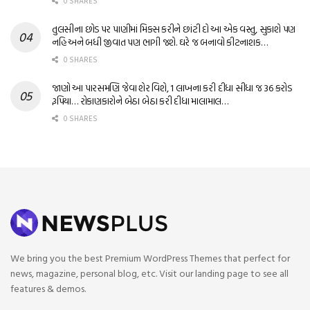
0 SHARES
તુલસીના છોડ પર પાણીમાં મિક્સ કરીને છાંટી દો આ એક વસ્તુ, સુકાશે પણ
નહિ અને બધી જીવાત પણ ભાગી જશે. ઘરે જ બનાવો કીટનાશક…
0 SHARES
જાણો આ પારસમણિ જેવા શેર વિશે, 1 લાખના કરી દીધા સીધા જ 36 કરોડ
રૂપિયા… રોકાણકારોને બેઠા બેઠા કરી દીધા માલામાલ…
0 SHARES
We bring you the best Premium WordPress Themes that perfect for
news, magazine, personal blog, etc. Visit our landing page to see all
features & demos.