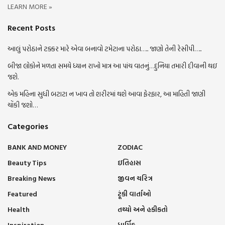
LEARN MORE »
Recent Posts
આલું પરોઠાને ટક્કર મારે એવા બનાવો ટમેટાના પરોઠા….. જાણો તેની રેસીપી…..
બીજા લોકોને મળતા સમયે ધ્યાન રાખો માત્ર આ પાંચ વાતનું…દુનિયા તમારી દીવાની થઇ
જશે.
એક મહિના સુધી બટાટા ન ખાવ તો શરીરમાં થશે આવા ફેરફાર, આ માહિતી જાણી
ચોંકી જશો…
Categories
BANK AND MONEY
ZODIAC
Beauty Tips
ઇતિહાસ
Breaking News
જીવન ચરિત્ર
Featured
ટૂંકી વાર્તાઓ
Health
તથ્યો અને હકીકતો
Inspiration
ધાર્મિક