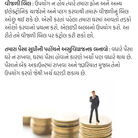
વીજળી બિલ :
ઉપયોગ ન હોય ત્યારે તમારા ફોન અને અન્ય
ઈલેક્ટ્રોનિક ચાર્જરને અને પ્લગ કરવાથી તમારું વીજળીનું બિલ
ઓછું થઈ શકે છે. એસી કરતાં પહેલા તમારા ઘરમાં આવતો તડકો
ઓછો કરવાનો પ્રયત્ન કરો. એલઇડી બલ્બનો ઉપયોગ કરો. આ
રીતે તમે વીજળી બિલ પર કંટ્રોલ કરી શકો છો.
તમારા પૈસા સુધીની પહોંચને અસુવિધાજનક બનાવો :
વધારે પૈસા
ઘરે ન રાખવા, ઘરમાં પૈસા હોવાને કારણે ખર્ચો પણ વધારે થાય છે.
પૈસાને બેંક અકાઉન્ટમાં રાખવા અને જરૂરિયાત મુજબ તેનો
ઉપયોગ કરવો જેથી ખર્ચ ઘટાડી શકાય છે.