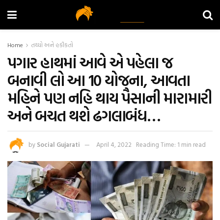
Home
તથ્યો અને હકીકતો
પગાર હાથમાં આવે એ પહેલા જ
બનાવી લો આ 10 યોજના, આવતા
મહિને પણ નહિ થાય પૈસાની મારામારી
અને બચત થશે ઢગલાબંધ…
by
Social Gujarati
April 4, 2022
Reading Time: 1 min read