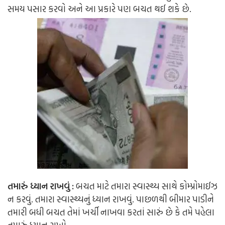
સમય પસાર કરવો અને આ પ્રકારે પણ બચત થઈ શકે છે.
તમારું ધ્યાન રાખવું :
બચત માટે તમારા સ્વાસ્થ્ય સાથે કોમ્પ્રોમાઈઝ
ન કરવું. તમારા સ્વાસ્થ્યનું ધ્યાન રાખવું. પાછળથી બીમાર પાડીને
તમારી બધી બચત તેમાં ખર્ચી નાખવા કરતાં સારું છે કે તમે પહેલા