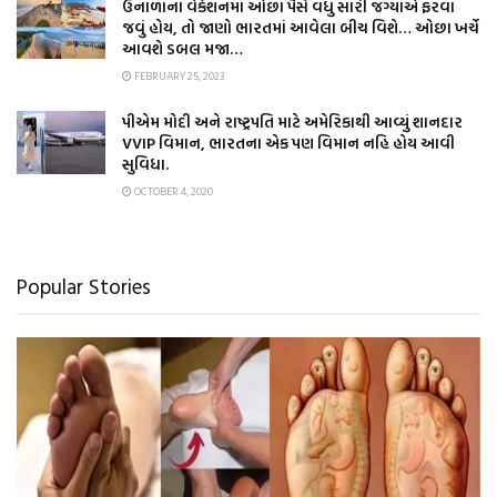
ઉનાળાના વેકેશનમાં ઓછા પૈસે વધુ સારી જગ્યાએ ફરવા
જવું હોય, તો જાણો ભારતમાં આવેલા બીચ વિશે… ઓછા ખર્ચે
આવશે ડબલ મજા…
FEBRUARY 25, 2023
પીએમ મોદી અને રાષ્ટ્રપતિ માટે અમેરિકાથી આવ્યું શાનદાર
VVIP વિમાન, ભારતના એક પણ વિમાન નહિ હોય આવી
સુવિધા.
OCTOBER 4, 2020
Popular Stories