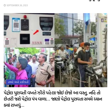
SEPTEMBER 26, 2023
તથ્યો અને હકીકતો
પેટ્રોલ પુરાવતી વખતે ઝીરો પહેલા જોઈ લેજો આ વસ્તુ, નહિ તો
છેતરી જશે પેટ્રોલ પંપ વાળા… જાણો પેટ્રોલ પુરાવતા સમયે ધ્યાન
ક્યાં રાખવું…