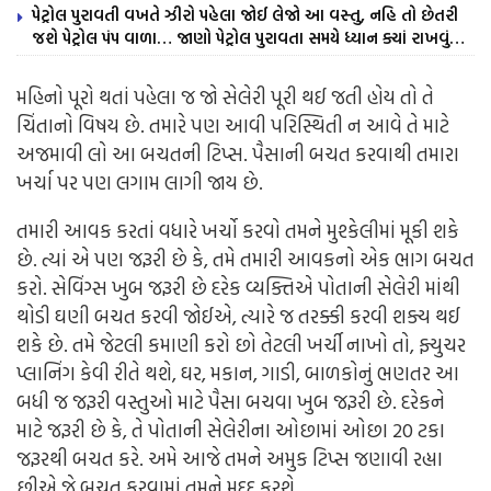
પેટ્રોલ પુરાવતી વખતે ઝીરો પહેલા જોઈ લેજો આ વસ્તુ, નહિ તો છેતરી
જશે પેટ્રોલ પંપ વાળા… જાણો પેટ્રોલ પુરાવતા સમયે ધ્યાન ક્યાં રાખવું…
મહિનો પૂરો થતાં પહેલા જ જો સેલેરી પૂરી થઈ જતી હોય તો તે
ચિંતાનો વિષય છે. તમારે પણ આવી પરિસ્થિતી ન આવે તે માટે
અજમાવી લો આ બચતની ટિપ્સ. પૈસાની બચત કરવાથી તમારા
ખર્ચા પર પણ લગામ લાગી જાય છે.
તમારી આવક કરતાં વધારે ખર્ચો કરવો તમને મુશ્કેલીમાં મૂકી શકે
છે. ત્યાં એ પણ જરૂરી છે કે, તમે તમારી આવકનો એક ભાગ બચત
કરો. સેવિંગ્સ ખુબ જરૂરી છે દરેક વ્યક્તિએ પોતાની સેલેરી માંથી
થોડી ઘણી બચત કરવી જોઈએ, ત્યારે જ તરક્કી કરવી શક્ય થઈ
શકે છે. તમે જેટલી કમાણી કરો છો તેટલી ખર્ચી નાખો તો, ફ્યુચર
પ્લાનિંગ કેવી રીતે થશે, ઘર, મકાન, ગાડી, બાળકોનું ભણતર આ
બધી જ જરૂરી વસ્તુઓ માટે પૈસા બચવા ખુબ જરૂરી છે. દરેકને
માટે જરૂરી છે કે, તે પોતાની સેલેરીના ઓછામાં ઓછા 20 ટકા
જરૂરથી બચત કરે. અમે આજે તમને અમુક ટિપ્સ જણાવી રહ્યા
છીએ જે બચત કરવામાં તમને મદદ કરશે.