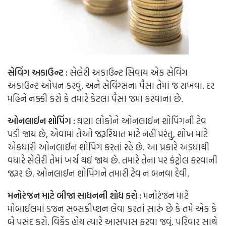
સેવિંગ અકાઉન્ટ :
સેલેરી અકાઉન્ટ સિવાય એક સેવિંગ
અકાઉન્ટ ઓપન કરવું. અને સેવિંગ્સના પૈસા તેમાં જ રાખવા. દર
મહિને નક્કી કરો કે તમારે કેટલા પૈસા જમા કરવાના છે.
ઓનલાઈન શોપિંગ :
ઘણા લોકોને ઓનલાઈન શોપિંગની ટેવ
પડી જાય છે, એવામાં તેઓ જરૂરિયાત માટે નહીં પરંતુ, શોખ માટે
એકધારી ઓનલાઈન શોપિંગ કરતાં રહે છે. આ પ્રકારે અડધાથી
વધારે સેલેરી તેમાં ખર્ચ થઈ જાય છે. તમારે તેના પર કંટ્રોલ કરવાની
જરૂર છે. ઓનલાઈન શોપિંગને તમારી ટેવ ન બનવા દેવી.
મનોરંજન માટે બીજા સાધનની શોધ કરો :
મનોરંજન માટે
મોબાઈલમાં ડજન સબ્સક્રીપ્શન લેવા કરતાં સારું છે કે તમે એક કે
બે પસંદ કરો. વિકેંડ હોય ત્યારે આસપાસ ફરવા જવું. પરિવાર સાથે