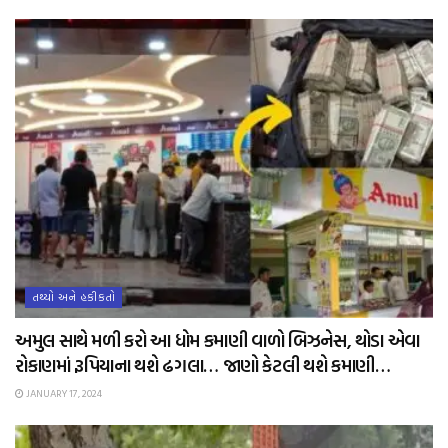
તથ્યો અને હકીકતો
અમુલ સાથે મળી કરો આ ધોમ કમાણી વાળો બિઝનેસ, થોડા એવા
રોકાણમાં રૂપિયાના થશે ઢગલા… જાણો કેટલી થશે કમાણી…
JANUARY 17, 2024