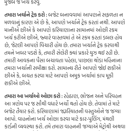
મુજબ જ ખર્ચ કરવું.
તમારા ખર્ચાને ટ્રેક કરો :
બજેટ બનાવવામાં આપણને સફળતા ન
મળવાનું કારણ એ છે કે, આપણે ખર્ચાને ટ્રેક કરતાં નથી. આપણે
માનીએ છીએ કે આપણે કરિયાણાના સામાનમાં ઓછી રકમ
ખર્ચ કરીએ છીએ, જ્યારે વાસ્તવમાં તે એ રકમ કરતાં ડબલ હોય
છે, જેટલી આપણે વિચારી હોય છે. તમારા ખર્ચાને ટ્રેક કરવાથી
તમને ખબર પડશે કે, તમારી સેલેરી ક્યાં પ્રકારે યુઝ થઈ રહી છે.
તમારી આવકના પૈસા બચાવતા પહેલા, પાછલા થોડા મહિનાના
તમારા ખર્ચાની સમીક્ષા કરો. સામાન્ય રીતે આપણે જોઈ શકીએ
છીએ કે, બચત કરવા માટે આપણે અમુક ખર્ચામાં કાપ મૂકી
શકીએ છીએ.
તમારા આ ખર્ચાઓ ઓછા કરો :
રહેઠાણ, ભોજન અને પરિવહન
આ ત્રણેય પર જ સૌથી વધારે ખર્ચો થતો હોય છે. તેવામાં તે માટે
બજેટ તૈયાર કરો. કરિયાણામાં જરૂરિયાતની વસ્તુઓને જ જગ્યા
આપો. વાહનોના ખર્ચ ઓછા કરવા માટે કાર-પુલિંગ, મંથલી
કાર્ડની વ્યવસ્થા કરો. તમે તમારા વાહનની જગ્યાએ મેટ્રોથી અથવા