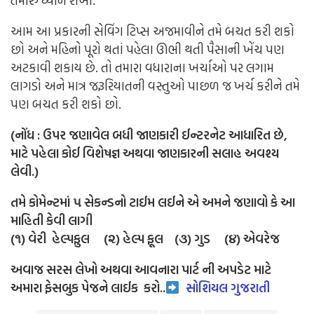
તમારું ધ્યાન રાખો.
આમ આ પ્રકારની સેવિંગ ટિપ્સ અજમાવીને તમે બચત કરી શકો
છો અને મહિનો પૂરો થતાં પહેલા ઊભી થતી પૈસાની ખેંચ પણ
અટકાવી શકાય છે. તો તમારા વધારાના ખર્ચાઓ પર લગામ
લાગડો અને માત્ર જરૂરિયાતની વસ્તુઓ પાછળ જ ખર્ચ કરીને તમે
પણ બચત કરી શકો છો.
(નોંધ : ઉપર જણાવેલ બધી જાણકારી ઈન્ટરનેટ આધારિત છે,
માટે પહેલા કોઈ વિશેષજ્ઞ અથવા જાણકારની સલાહ અવશ્ય
લેવી.)
તમે કોમેન્ટમાં ૫ સેકન્ડનો ટાઈમ લઈને એ અમને જણાવો કે આ
માહિતી કેવી લાગી
(૧) વેરી હેલ્પફુલ (૨) હેલ્પ ફૂલ (૩) ગુડ (૪) એવરેજ
અવાજ સરસ લેખો અથવા આવનારા પાર્ટ ની અપડેટ માટે
અમારા ફેસબુક પેજને લાઈક
કરો..
સોશિયલ ગુજરાતી