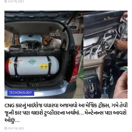
JULY 19, 2023
TECHONOLOGY
CNG કારનું માઈલેજ વધારવા અજમાવો આ મેજિક ટ્રીક્સ, ગમે તેવી
જૂની કાર પણ ચાલશે ટુવ્હીલરના ખર્ચામાં… મેન્ટેનન્સ પણ આવશે
ઓછું…
JULY 14, 2023