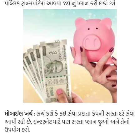
પબ્લિક ટ્રાન્સપોર્ટમાં આવવા જવાનું પ્લાન કરી શકો છો.
મોબાઈલ ખર્ચ :
સર્ચ કરો કે કંઈ સેવા પ્રદાતા કંપની સસ્તા દરે સેવા
આપી રહી છે. ઇન્ટરનેટ માટે પણ સસ્તા પ્લાન જુઓ અને તેનો
ઉપયોગ કરો.