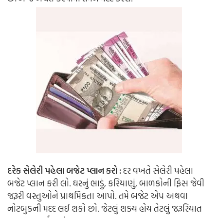
દરેક સેલેરી પહેલા બજેટ પ્લાન કરો :
દર વખતે સેલેરી પહેલા
બજેટ પ્લાન કરી લો. ઘરનું ભાડું, કરિયાણું, બાળકોની ફિસ જેવી
જરૂરી વસ્તુઓને પ્રાથમિકતા આપો. તમે બજેટ એપ અથવા
નોટબુકની મદદ લઈ શકો છો. જેટલું શક્ય હોય તેટલું જરૂરિયાત