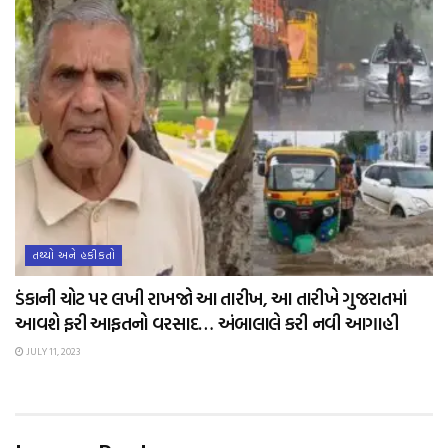
તથ્યો અને હકીકતો
ડંકાની ચોટ પર લખી રાખજો આ તારીખ, આ તારીખે ગુજરાતમાં
આવશે ફરી આફતનો વરસાદ… અંબાલાલે કરી નવી આગાહી
JULY 11, 2023