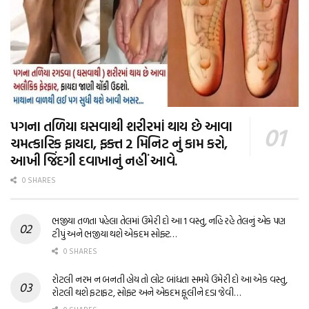
પગના તળિયા ઘસવાથી શરીરમાં થાય છે આવા
ચમત્કારિક ફાયદા, ફક્ત 2 મિનિટ નું કામ કરો,
આખી જિંદગી દવાખાનું નહીં આવે.
0 SHARES
ભજીયા તળતા પહેલા તેલમાં ઉમેરી દો આ 1 વસ્તુ, નહિ રહે તેલનું એક પણ
ટીપું અને ભજીયા થશે એકદમ સોફ્ટ…
0 SHARES
રોટલી નરમ ન બનતી હોય તો લોટ બાંધતા સમયે ઉમેરી દો આ એક વસ્તુ,
રોટલી થશે ફટાફટ, સોફ્ટ અને એકદમ ફૂલીને દડા જેવી…