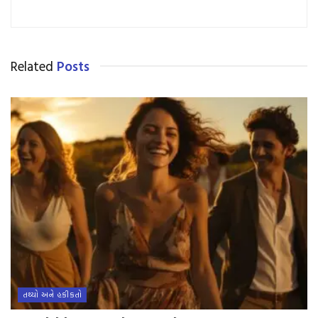
Related
Posts
તથ્યો અને હકીકતો