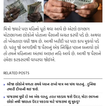
મિત્રો જયારે પણ મહિનો પૂરો થવા આવે છે એટલે લગભગ
મોટાભાગના લોકોને પોતાના પૈસાની બચત કરવી પડે છે. અથવા
તો ખેંચતાણ વધી જાય છે. આથી ખરીદી પર પણ કાપ મુકવો પડે
છે. પરંતુ જો અગાઉથી જ પૈસાનું એક નિશ્ચિત પ્લાન બનાવો છો
તો તમને મહિનાના અંતમાં અછત નહિ આવે છે. આથી જ પૈસાને
હંમેશા કરકસરથી વાપરવા જોઈએ.
RELATED POSTS
બીજા લોકોને મળતા સમયે ધ્યાન રાખો માત્ર આ પાંચ વાતનું…દુનિયા
તમારી દીવાની થઇ જશે.
પાંજરામાં મૂકી દો આ એક વસ્તુ, તરત પકડાય જશે ઉંદર, મોટા ભાગના
લોકો નથી જાણતા ઉંદર પકડવા માટે પાંજરામાં શું મૂકવું?