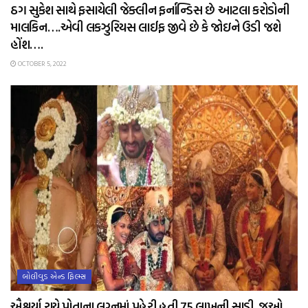
ઠગ સુકેશ સાથે ફસાયેલી જેક્લીન ફર્નાન્ડિસ છે આટલા કરોડોની
માલકિન….એવી લકઝુરિયસ લાઈફ જીવે છે કે જોઇને ઉડી જશે
હોંશ….
OCTOBER 5, 2022
બોલીવુડ એન્ડ ફિલ્મ્સ
ઐશ્વર્યા રાયે પોતાના લગ્નમાં પહેરી હતી 75 લાખની સાડી. જુઓ