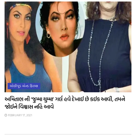
બોલીવુડ એન્ડ ફિલ્મ્સ
અમિતાભ ની ‘જુમ્મા ચુમ્મા’ ગર્લ હવે દેખાઈ છે કઈક આવી, તમને
જોઈને વિશ્વાસ નહિ આવે
FEBRUARY 17, 2021