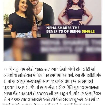
આ ગેમનું નામ રહેશે “જક્કાસ.” આ પહેલો એવો રીયાલીટી શો
બનશે જે સોશિયલ મીડિયા પર રમવામાં આવશે. આ રીયાલીટી ગેમ
શોમાં બોલીવુડ ઇન્ડઝસ્ટ્રી સાથે જોડાયેલ ઘણા ખાસ સવાલો
પૂછવામાં આવશે. ગેમમાં ભાગ લેનાર જે વ્યક્તિ પુરા 10 સવાલના
સાચા ઉત્તર આપશે તે 50000 ની રકમ જીતશે. શો માટે એક દિવસ
નેહા કક્કર લાઈવ આવશે અને લોકોને સવાલ પૂછશે. આ શો 18