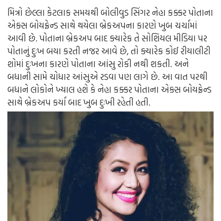
મિત્રો છેલ્લા કેટલાક સમયથી બોલીવુડ સિંગર નેહા કક્કર પોતાના
એક્સ બોયફ્રેન્ડ સાથે થયેલા બ્રેકઅપના કારણે ખુબ ચર્ચામાં
આવી છે. પોતાના બ્રેકઅપ બાદ ક્યારેક તે સોશિયલ મીડિયા પર
પોતાનું દુઃખ બયા કરતી નજર આવે છે, તો ક્યારેક કોઈ રીયાલીટી
શોમાં દુઃખના કારણે પોતાના આંસુ રોકી નથી શકતી. અને
બધાની સામે ચોધાર આંસુએ રડવા પણ લાગે છે. આ વાત પરથી
બધાને લોકોને ખ્યાલ હશે કે નેહા કક્કર પોતાના એક્સ બોયફ્રેન્ડ
સાથે બ્રેકઅપ કર્યા બાદ ખુબ દુઃખી રહેતી હતી.