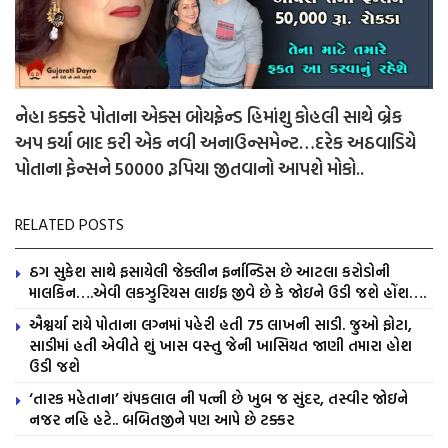
નેહા કક્કરે પોતાના એક્સ બોયફ્રેન્ડ હિમાંશુ કોહલી સાથે બ્રેક
અપ કર્યા બાદ કરી એક નવી અનાઉન્સમેન્ટ…દરેક અઠવાડિયે
પોતાના ફેન્સને 50000 રૂપિયા જીતવાનો આપશે મોકો..
RELATED POSTS
ઠગ સુકેશ સાથે ફસાયેલી જેક્લીન ફર્નાન્ડિસ છે આટલા કરોડોની
માલકિન….એવી લકઝુરિયસ લાઈફ જીવે છે કે જોઇને ઉડી જશે હોંશ….
ઐશ્વર્યા રાયે પોતાના લગ્નમાં પહેરી હતી 75 લાખની સાડી. જુઓ ફોટા,
સાડીમાં હતી એવીતે શું ખાસ વસ્તુ જેની ખાસિયત જાણી તમારા હોશ
ઉડી જશે
‘તારક મહેતાના’ ચંપકલાલ ની પત્ની છે ખુબ જ સુંદર, તસ્વીર જોઇને
નજર નહિ હટે.. બબિતજીને પણ આપે છે ટક્કર