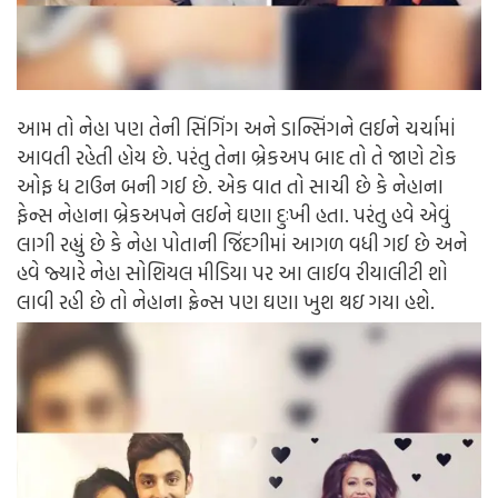
આમ તો નેહા પણ તેની સિંગિંગ અને ડાન્સિંગને લઈને ચર્ચામાં
આવતી રહેતી હોય છે. પરંતુ તેના બ્રેકઅપ બાદ તો તે જાણે ટોક
ઓફ ધ ટાઉન બની ગઈ છે. એક વાત તો સાચી છે કે નેહાના
ફેન્સ નેહાના બ્રેકઅપને લઈને ઘણા દુઃખી હતા. પરંતુ હવે એવું
લાગી રહ્યું છે કે નેહા પોતાની જિંદગીમાં આગળ વધી ગઈ છે અને
હવે જ્યારે નેહા સોશિયલ મીડિયા પર આ લાઈવ રીયાલીટી શો
લાવી રહી છે તો નેહાના ફ્રેન્સ પણ ઘણા ખુશ થઇ ગયા હશે.