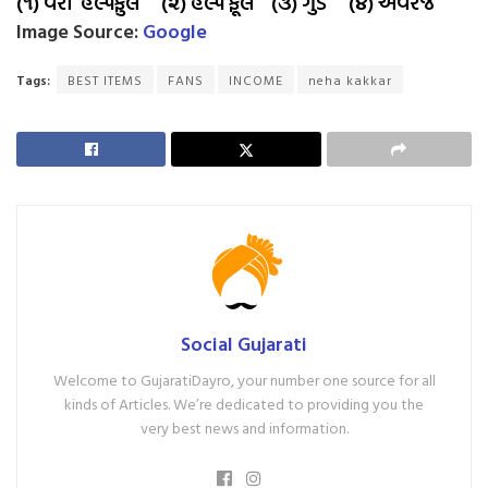
(૧) વેરી હેલ્પફુલ (૨) હેલ્પ ફૂલ (૩) ગુડ (૪) એવરેજ
Image Source:
Google
Tags:
BEST ITEMS
FANS
INCOME
neha kakkar
Social Gujarati
Welcome to GujaratiDayro, your number one source for all
kinds of Articles. We’re dedicated to providing you the
very best news and information.