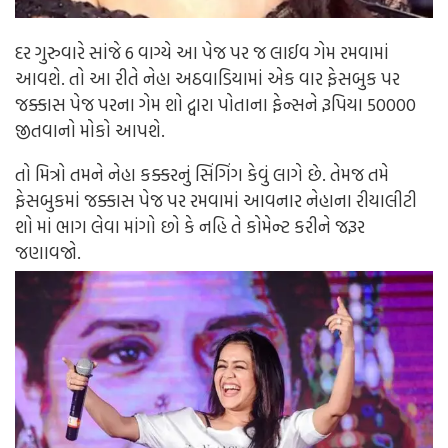
દર ગુરુવારે સાંજે 6 વાગ્યે આ પેજ પર જ લાઈવ ગેમ રમવામાં
આવશે. તો આ રીતે નેહા અઠવાડિયામાં એક વાર ફેસબુક પર
જક્કાસ પેજ પરના ગેમ શો દ્વારા પોતાના ફેન્સને રૂપિયા 50000
જીતવાનો મોકો આપશે.
તો મિત્રો તમને નેહા કક્કરનું સિંગિંગ કેવું લાગે છે. તેમજ તમે
ફેસબુકમાં જક્કાસ પેજ પર રમવામાં આવનાર નેહાના રીયાલીટી
શો માં ભાગ લેવા માંગો છો કે નહિ તે કોમેન્ટ કરીને જરૂર
જણાવજો.