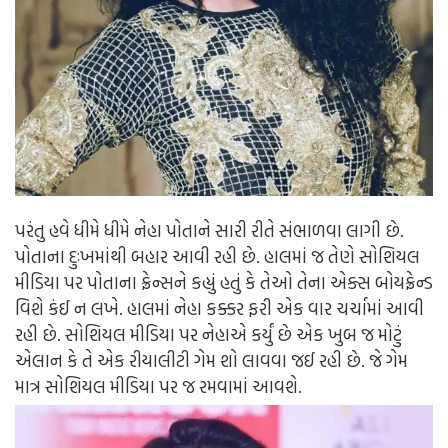
પરંતુ હવે ધીમે ધીમે નેહા પોતાને સારી રીતે સંભાળવા લાગી છે.
પોતાના દુઃખમાંથી બહાર આવી રહી છે. હાલમાં જ તેણે સોશિયલ
મીડિયા પર પોતાના ફ્રેન્સને કહ્યું હતું કે તેઓ તેના એક્સ બોયફ્રેન્ડ
વિશે કંઈ ન લખે. હાલમાં નેહા કક્કર ફરી એક વાર ચર્ચામાં આવી
રહી છે. સોશિયલ મીડિયા પર નેહાએ કર્યું છે એક ખુબ જ મોટું
એલાન કે તે એક રીયાલીટી ગેમ શો લાવવા જઈ રહી છે. જે ગેમ
માત્ર સોશિયલ મીડિયા પર જ રમવામાં આવશે.