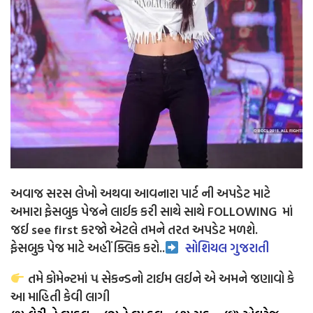
અવાજ સરસ લેખો અથવા આવનારા પાર્ટ ની અપડેટ માટે
અમારા ફેસબુક પેજને લાઈક કરી સાથે સાથે FOLLOWING માં
જઈ see first કરજો એટલે તમને તરત અપડેટ મળશે.
ફેસબુક પેજ માટે અહીં ક્લિક કરો..
સોશિયલ ગુજરાતી
તમે કોમેન્ટમાં ૫ સેકન્ડનો ટાઈમ લઈને એ અમને જણાવો કે
આ માહિતી કેવી લાગી