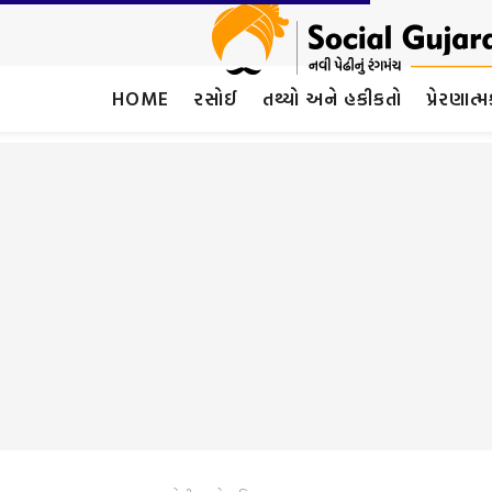
HOME
રસોઈ
તથ્યો અને હકીકતો
પ્રેરણાત્