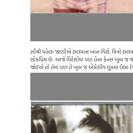
સૌથી પહેલા જાણીએ સલમાન ખાન વિશે. મિત્રો સલમા
લોકપ્રિય છે. આજે વિદેશોમાં પણ તેના ફેન્સ ખુબ
જોઈએ તો તેમાં પણ તે ખુબ જ એગ્રેસીવ લુકમાં ઉભા 