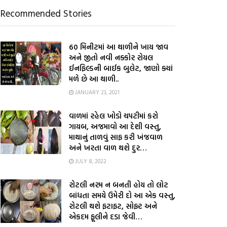
Recommended Stories
60 મિનીટમાં આ થાળીને ખાય જાવ
અને જીતો નવી નક્કોર રોયલ
ઈનફિલ્ડની બાઈક બુલેટ, જાણો ક્યાં
મળે છે આ થાળી..
JANUARY 23, 2021
વાળમાં રહેલ ખોડો ચપટીમાં કરો
ગાયબ, અજમાવો આ દેશી વસ્તુ,
માથાનું તાળવું સાફ કરી ખંજવાળ
અને ખરતા વાળ થશે દુર…
JULY 8, 2022
રોટલી નરમ ન બનતી હોય તો લોટ
બાંધતા સમયે ઉમેરી દો આ એક વસ્તુ,
રોટલી થશે ફટાફટ, સોફ્ટ અને
એકદમ ફૂલીને દડા જેવી…