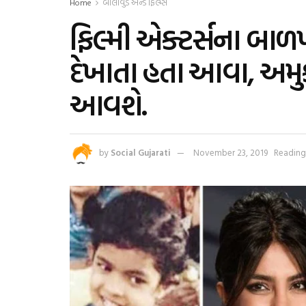
Home
બોલીવુડ એન્ડ ફિલ્મ્સ
ફિલ્મી એક્ટર્સના બા
દેખાતા હતા આવા, અમુક
આવશે.
by
Social Gujarati
November 23, 2019
Reading