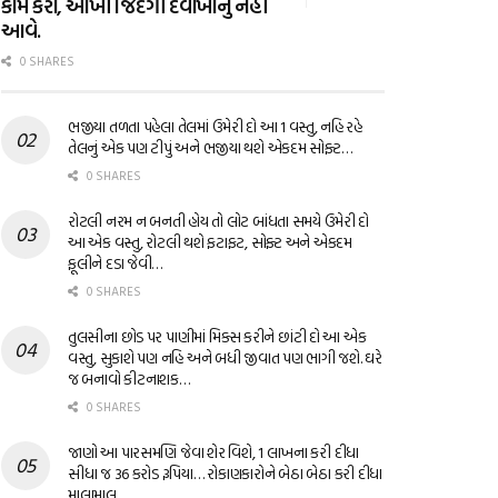
કામ કરો, આખી જિંદગી દવાખાનું નહીં
આવે.
0 SHARES
ભજીયા તળતા પહેલા તેલમાં ઉમેરી દો આ 1 વસ્તુ, નહિ રહે
તેલનું એક પણ ટીપું અને ભજીયા થશે એકદમ સોફ્ટ…
0 SHARES
રોટલી નરમ ન બનતી હોય તો લોટ બાંધતા સમયે ઉમેરી દો
આ એક વસ્તુ, રોટલી થશે ફટાફટ, સોફ્ટ અને એકદમ
ફૂલીને દડા જેવી…
0 SHARES
તુલસીના છોડ પર પાણીમાં મિક્સ કરીને છાંટી દો આ એક
વસ્તુ, સુકાશે પણ નહિ અને બધી જીવાત પણ ભાગી જશે. ઘરે
જ બનાવો કીટનાશક…
0 SHARES
જાણો આ પારસમણિ જેવા શેર વિશે, 1 લાખના કરી દીધા
સીધા જ 36 કરોડ રૂપિયા… રોકાણકારોને બેઠા બેઠા કરી દીધા
માલામાલ…