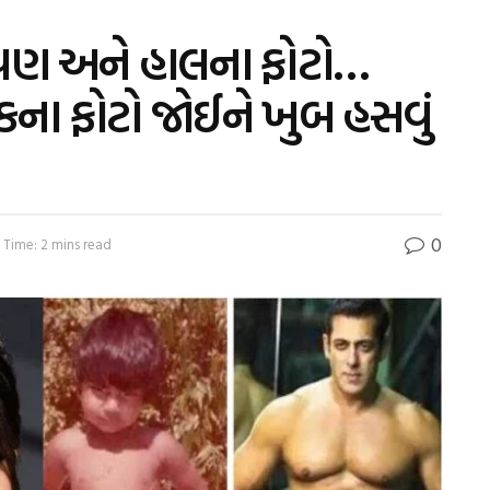
ળપણ અને હાલના ફોટો…
ના ફોટો જોઈને ખુબ હસવું
0
 Time: 2 mins read