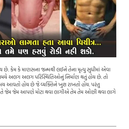
ોય છે. કેમ કે માણસના જન્મથી લઈને તેના મૃત્યુ સુધીમાં એવા
યે અલગ અલગ પરિસ્થિતિઓનું નિર્માણ થતું હોય છે. તો
 આવતો હોય છે જે વ્યક્તિને ખુશ રાખતો હોય. પરંતુ
ે જેમ જેમ આપણે મોટા થવા લાગીએ તેમ તેમ ઓછી થવા લાગે