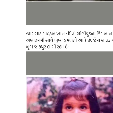
ત્યાર બાદ શાહરૂખ ખાન : મિત્રો બોલીવુડના કિંગખા
અબ્રાહમની સાથે ખુબ જ મળતો આવે છે. જેમાં શા
ખુબ જ ક્યુટ લાગી રહ્યા છે.