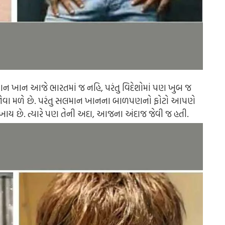
ન ખાન આજે ભારતમાં જ નહિ, પરંતુ વિદેશોમાં પણ ખુબ જ
 જ જોવા મળે છે. પરંતુ સલમાન ખાનના બાળપણનો ફોટો આપણે
દેખાય છે. ત્યારે પણ તેની અદા, આજના અંદાજ જેવી જ હતી.