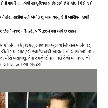
કરોડોની માલકિન….એવી લકઝુરિયસ લાઈફ જીવે છે કે જોઇને ઉડી જશે
. જુઓ ફોટા, સાડીમાં હતી એવીતે શું ખાસ વસ્તુ જેની ખાસિયત જાણી
્વીર જોઇને નજર નહિ હટે.. બબિતજીને પણ આપે છે ટક્કર
ા લોકો હોય, પરંતુ દરેકનું બાળપણ ખુબ જ નિખાલસ હોય છે,
ર વીતી ગયા બાદ ફરી ક્યારેય નથી આવતો. તો આજે અમે તમને
્વીરો બતાવશું. તેમાં તમને જોવા મળશે તેનો બાળપણનો
ેવા લાગતા હતા આ એક્ટર્સ.