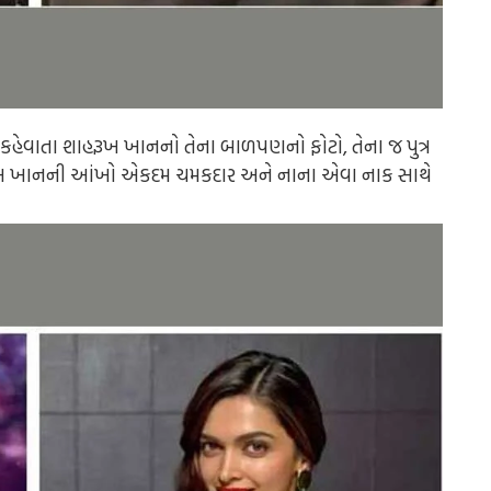
ન કહેવાતા શાહરૂખ ખાનનો તેના બાળપણનો ફોટો, તેના જ પુત્ર
હરૂખ ખાનની આંખો એકદમ ચમકદાર અને નાના એવા નાક સાથે