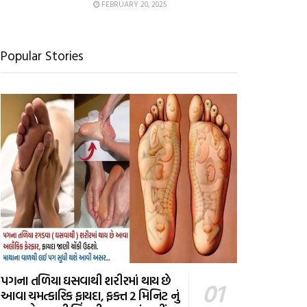
FEBRUARY 20, 2025
Popular Stories
પગના તળિયા ઘસવાથી શરીરમાં થાય છે
આવા ચમત્કારિક ફાયદા, ફક્ત 2 મિનિટ નું