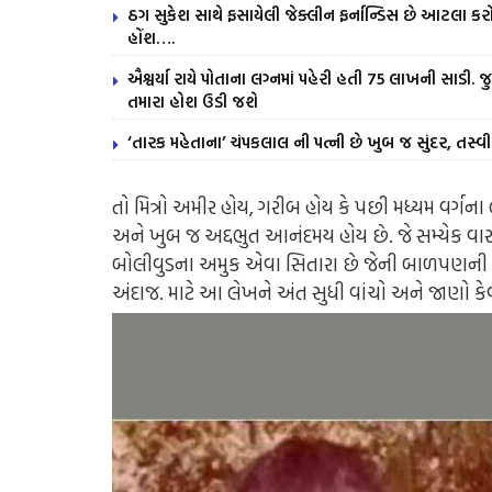
ઠગ સુકેશ સાથે ફસાયેલી જેક્લીન ફર્નાન્ડિસ છે આટલા 
હોંશ….
ઐશ્વર્યા રાયે પોતાના લગ્નમાં પહેરી હતી 75 લાખની સાડી
તમારા હોશ ઉડી જશે
‘તારક મહેતાના’ ચંપકલાલ ની પત્ની છે ખુબ જ સુંદર, તસ
તો મિત્રો અમીર હોય, ગરીબ હોય કે પછી મધ્યમ વર્ગન
અને ખુબ જ અદ્દભુત આનંદમય હોય છે. જે સમ્યેક વા
બોલીવુડના અમુક એવા સિતારા છે જેની બાળપણની તસ
અંદાજ. માટે આ લેખને અંત સુધી વાંચો અને જાણો ક