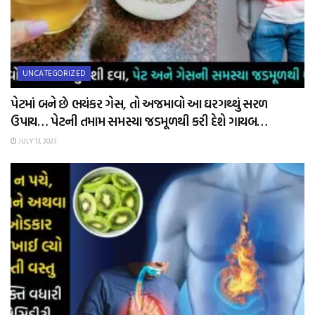
UNCATEGORIZED
પેટમાં બને છે ભયંકર ગેસ, તો અજમાવો આ ઘરગથ્થું સરળ
ઉપાય… પેટની તમામ સમસ્યા જડમૂળથી કરી દેશે ગાયબ…
JULY 13, 2023