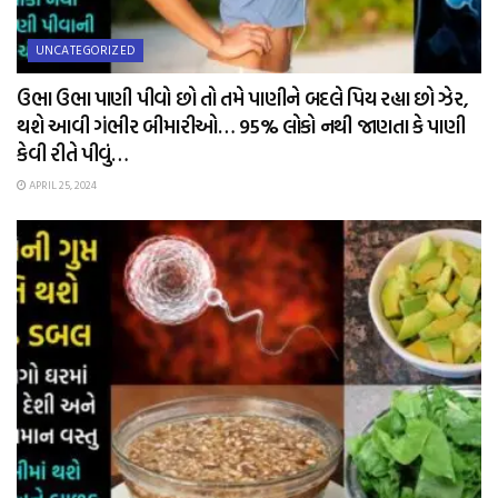
UNCATEGORIZED
ઉભા ઉભા પાણી પીવો છો તો તમે પાણીને બદલે પિય રહ્યા છો ઝેર,
થશે આવી ગંભીર બીમારીઓ… 95% લોકો નથી જાણતા કે પાણી
કેવી રીતે પીવું…
APRIL 25, 2024