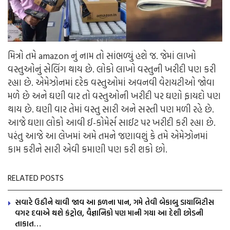
મિત્રો તમે amazon નું નામ તો સાંભળ્યું હશે જ. જેમાં લાખો
વસ્તુઓનું સેલિંગ થાય છે. લોકો લાખો વસ્તુની ખરીદી પણ કરી
રહ્યા છે. એમેઝોનમાં દરેક વસ્તુઓમાં અવનવી વેરાયટીઓ જોવા
મળે છે અને ઘણી વાર તો વસ્તુઓની ખરીદી પર ઘણો ફાયદો પણ
થાય છે. ઘણી વાર તેમાં વસ્તુ સારી અને સસ્તી પણ મળી રહે છે.
આજે ઘણા લોકો આવી ઈ-કોમેર્સ સાઈટ પર ખરીદી કરી રહ્યા છે.
પરંતુ આજે આ લેખમાં અમે તમને જણાવશું કે તમે એમેઝોનમાં
કામ કરીને સારી એવી કમાણી પણ કરી શકો છો.
RELATED POSTS
સવારે ઉઠીને ચાવી જાવ આ ફળના પાન, ગમે તેવી બેકાબુ ડાયાબિટીસ
વગર દવાએ થશે કંટ્રોલ, વૈજ્ઞાનિકો પણ માની ગયા આ દેશી છોડની
તાકાત…