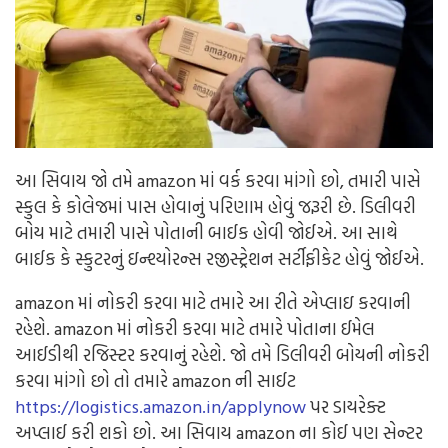
આ સિવાય જો તમે amazon માં વર્ક કરવા માંગો છો, તમારી પાસે
સ્કુલ કે કોલેજમાં પાસ હોવાનું પરિણામ હોવું જરૂરી છે. ડિલીવરી
બોય માટે તમારી પાસે પોતાની બાઈક હોવી જોઈએ. આ સાથે
બાઈક કે સ્કુટરનું ઇન્શ્યોરન્સ રજીસ્ટ્રેશન સર્ટીફીકેટ હોવું જોઈએ.
amazon માં નોકરી કરવા માટે તમારે આ રીતે એપ્લાઇ કરવાની
રહેશે. amazon માં નોકરી કરવા માટે તમારે પોતાના ઈમેલ
આઈડીથી રજિસ્ટર કરવાનું રહેશે. જો તમે ડિલીવરી બોયની નોકરી
કરવા માંગો છો તો તમારે amazon ની સાઈટ
https://logistics.amazon.in/applynow
પર ડાયરેક્ટ
અપ્લાઈ કરી શકો છો. આ સિવાય amazon ના કોઈ પણ સેન્ટર