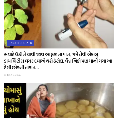
UNCATEGORIZED
સવારે ઉઠીને ચાવી જાવ આ ફળના પાન, ગમે તેવી બેકાબુ
ડાયાબિટીસ વગર દવાએ થશે કંટ્રોલ, વૈજ્ઞાનિકો પણ માની ગયા આ
દેશી છોડની તાકાત…
JULY 2, 2024