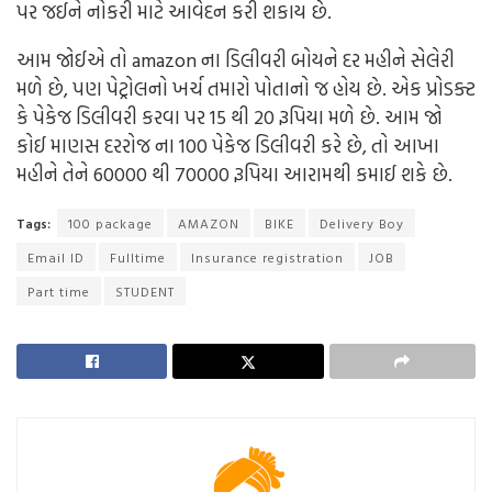
પર જઈને નોકરી માટે આવેદન કરી શકાય છે.
આમ જોઈએ તો amazon ના ડિલીવરી બોયને દર મહીને સેલેરી
મળે છે, પણ પેટ્રોલનો ખર્ચ તમારો પોતાનો જ હોય છે. એક પ્રોડક્ટ
કે પેકેજ ડિલીવરી કરવા પર 15 થી 20 રૂપિયા મળે છે. આમ જો
કોઈ માણસ દરરોજ ના 100 પેકેજ ડિલીવરી કરે છે, તો આખા
મહીને તેને 60000 થી 70000 રૂપિયા આરામથી કમાઈ શકે છે.
Tags:
100 package
AMAZON
BIKE
Delivery Boy
Email ID
Fulltime
Insurance registration
JOB
Part time
STUDENT