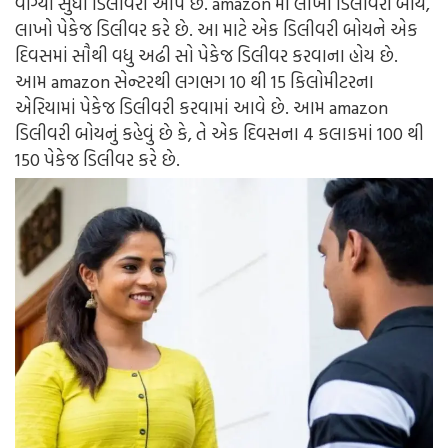
વાગ્યા સુધી ડિલીવરી આપે છે. amazon માં લાખો ડિલીવરી બોય,
લાખો પેકેજ ડિલીવર કરે છે. આ માટે એક ડિલીવરી બોયને એક
દિવસમાં સૌથી વધુ અઢી સો પેકેજ ડિલીવર કરવાના હોય છે.
આમ amazon સેન્ટરથી લગભગ 10 થી 15 કિલોમીટરના
એરિયામાં પેકેજ ડિલીવરી કરવામાં આવે છે. આમ amazon
ડિલીવરી બોયનું કહેવું છે કે, તે એક દિવસના 4 કલાકમાં 100 થી
150 પેકેજ ડિલીવર કરે છે.