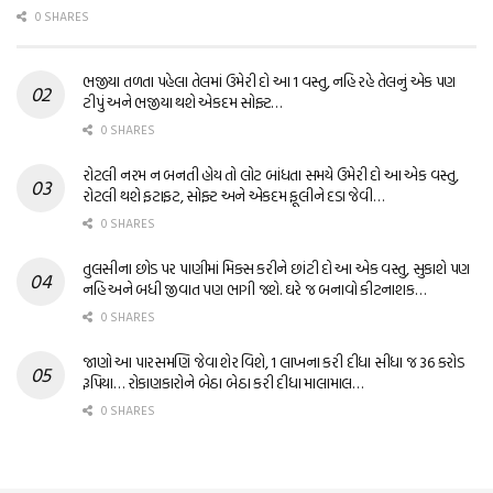
0 SHARES
ભજીયા તળતા પહેલા તેલમાં ઉમેરી દો આ 1 વસ્તુ, નહિ રહે તેલનું એક પણ
ટીપું અને ભજીયા થશે એકદમ સોફ્ટ…
0 SHARES
રોટલી નરમ ન બનતી હોય તો લોટ બાંધતા સમયે ઉમેરી દો આ એક વસ્તુ,
રોટલી થશે ફટાફટ, સોફ્ટ અને એકદમ ફૂલીને દડા જેવી…
0 SHARES
તુલસીના છોડ પર પાણીમાં મિક્સ કરીને છાંટી દો આ એક વસ્તુ, સુકાશે પણ
નહિ અને બધી જીવાત પણ ભાગી જશે. ઘરે જ બનાવો કીટનાશક…
0 SHARES
જાણો આ પારસમણિ જેવા શેર વિશે, 1 લાખના કરી દીધા સીધા જ 36 કરોડ
રૂપિયા… રોકાણકારોને બેઠા બેઠા કરી દીધા માલામાલ…
0 SHARES