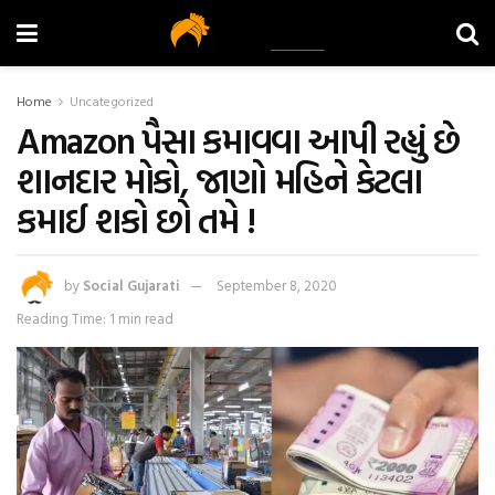
Home
Uncategorized
Amazon પૈસા કમાવવા આપી રહ્યું છે
શાનદાર મોકો, જાણો મહિને કેટલા
કમાઈ શકો છો તમે !
by
Social Gujarati
September 8, 2020
Reading Time: 1 min read