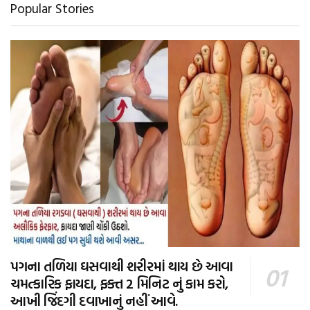
Popular Stories
પગના તળિયા ઘસવાથી શરીરમાં થાય છે આવા
ચમત્કારિક ફાયદા, ફક્ત 2 મિનિટ નું કામ કરો,
આખી જિંદગી દવાખાનું નહીં આવે.