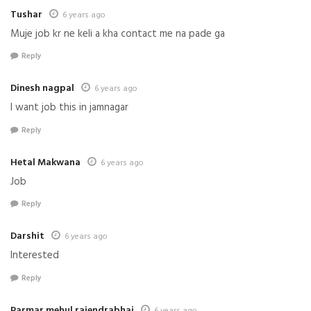
Tushar
6 years ago
Muje job kr ne keli a kha contact me na pade ga
Reply
Dinesh nagpal
6 years ago
I want job this in jamnagar
Reply
Hetal Makwana
6 years ago
Job
Reply
Darshit
6 years ago
Interested
Reply
Parmar mehul rajendrabhai
6 years ago