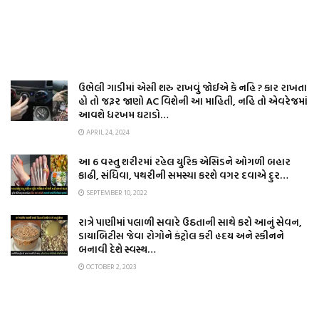
ઉભેલી ગાડીમાં એસી શરુ રાખવું જોઈએ કે નહિ ? કાર રાખતા
હો તો જરૂર જાણો AC વિશેની આ માહિતી, નહિ તો એવરેજમાં
આવશે ધરખમ ઘટાડો…
APRIL 24, 2024
આ 6 વસ્તુ શરીરમાં રહેલ યુરિક એસિડને ઓગળી બહાર
કાઢી, સંધિવા, પથરીની સમસ્યા કરશે વગર દવાએ દુર…
SEPTEMBER 10, 2022
રાત્રે પાણીમાં પલાળી સવારે ઉઠતાની સાથે કરો આનું સેવન,
ડાયાબિટીસ જેવા રોગોને કંટ્રોલ કરી હૃદય અને સ્કીનને
બનાવી દેશે સ્વસ્થ…
OCTOBER 2, 2023