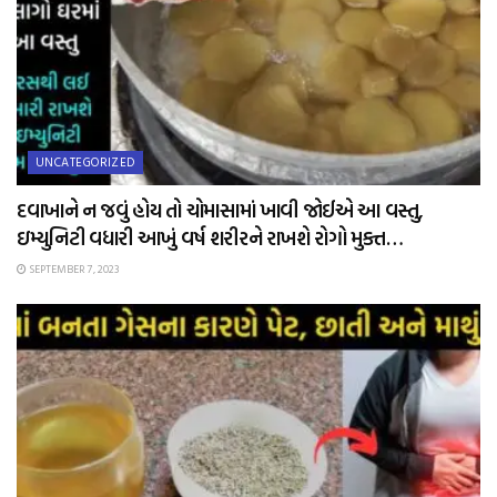
UNCATEGORIZED
દવાખાને ન જવું હોય તો ચોમાસામાં ખાવી જોઈએ આ વસ્તુ,
ઇમ્યુનિટી વધારી આખું વર્ષ શરીરને રાખશે રોગો મુક્ત…
SEPTEMBER 7, 2023