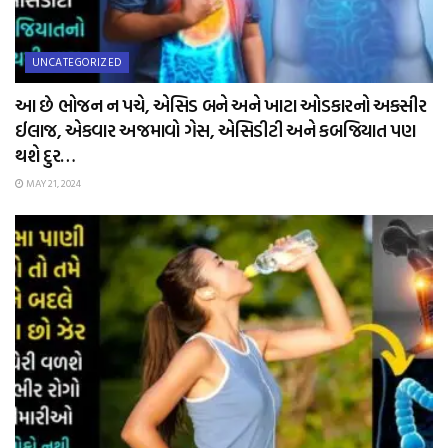
UNCATEGORIZED
આ છે ભોજન ન પચે, એસિડ બને અને ખાટા ઓડકારનો અકસીર
ઈલાજ, એકવાર અજમાવો ગેસ, એસિડીટી અને કબજિયાત પણ
થશે દુર…
MAY 21, 2024