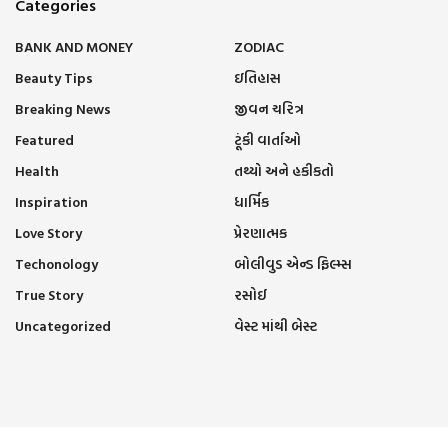
Categories
BANK AND MONEY
ZODIAC
Beauty Tips
ઇતિહાસ
Breaking News
જીવન ચરિત્ર
Featured
ટૂંકી વાર્તાઓ
Health
તથ્યો અને હકીકતો
Inspiration
ધાર્મિક
Love Story
પ્રેરણાત્મક
Techonology
બોલીવુડ એન્ડ ફિલ્મ્સ
True Story
રસોઈ
Uncategorized
વેસ્ટ માંથી બેસ્ટ