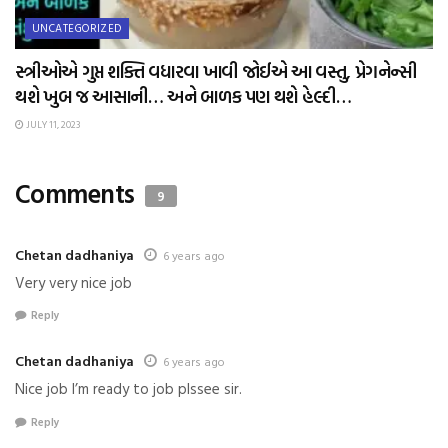
UNCATEGORIZED
સ્ત્રીઓએ ગુપ્ત શક્તિ વધારવા ખાવી જોઈએ આ વસ્તુ, પ્રેગનેન્સી
થશે ખુબ જ આસાની… અને બાળક પણ થશે હેલ્દી…
JULY 11, 2023
Comments
9
Chetan dadhaniya
6 years ago
Very very nice job
Reply
Chetan dadhaniya
6 years ago
Nice job I’m ready to job plssee sir.
Reply