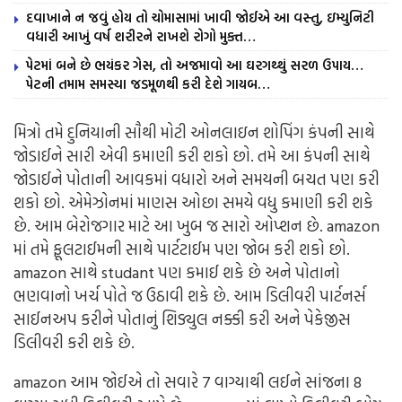
દવાખાને ન જવું હોય તો ચોમાસામાં ખાવી જોઈએ આ વસ્તુ, ઇમ્યુનિટી
વધારી આખું વર્ષ શરીરને રાખશે રોગો મુક્ત…
પેટમાં બને છે ભયંકર ગેસ, તો અજમાવો આ ઘરગથ્થું સરળ ઉપાય…
પેટની તમામ સમસ્યા જડમૂળથી કરી દેશે ગાયબ…
મિત્રો તમે દુનિયાની સૌથી મોટી ઓનલાઇન શોપિંગ કંપની સાથે
જોડાઈને સારી એવી કમાણી કરી શકો છો. તમે આ કંપની સાથે
જોડાઈને પોતાની આવકમાં વધારો અને સમયની બચત પણ કરી
શકો છો. એમેઝોનમાં માણસ ઓછા સમયે વધુ કમાણી કરી શકે
છે. આમ બેરોજગાર માટે આ ખુબ જ સારો ઓપ્શન છે. amazon
માં તમે ફૂલટાઈમની સાથે પાર્ટટાઈમ પણ જોબ કરી શકો છો.
amazon સાથે studant પણ કમાઈ શકે છે અને પોતાનો
ભણવાનો ખર્ચ પોતે જ ઉઠાવી શકે છે. આમ ડિલીવરી પાર્ટનર્સ
સાઈનઅપ કરીને પોતાનું શિડ્યુલ નક્કી કરી અને પેકેજીસ
ડિલીવરી કરી શકે છે.
amazon આમ જોઈએ તો સવારે 7 વાગ્યાથી લઈને સાંજના 8