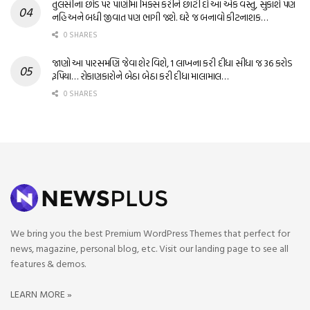
તુલસીના છોડ પર પાણીમાં મિક્સ કરીને છાંટી દો આ એક વસ્તુ, સુકાશે પણ
નહિ અને બધી જીવાત પણ ભાગી જશે. ઘરે જ બનાવો કીટનાશક…
0 SHARES
જાણો આ પારસમણિ જેવા શેર વિશે, 1 લાખના કરી દીધા સીધા જ 36 કરોડ
રૂપિયા… રોકાણકારોને બેઠા બેઠા કરી દીધા માલામાલ…
0 SHARES
We bring you the best Premium WordPress Themes that perfect for
news, magazine, personal blog, etc. Visit our landing page to see all
features & demos.
LEARN MORE »