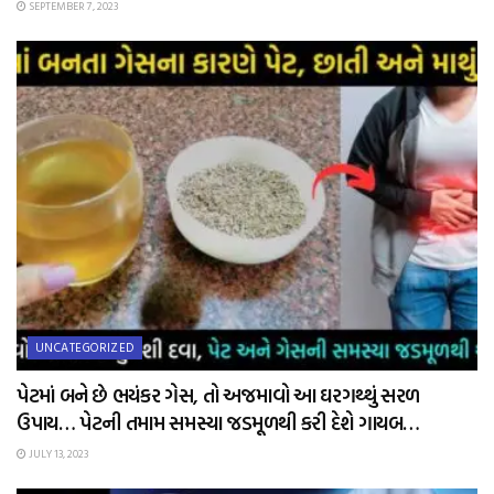
SEPTEMBER 7, 2023
UNCATEGORIZED
પેટમાં બને છે ભયંકર ગેસ, તો અજમાવો આ ઘરગથ્થું સરળ
ઉપાય… પેટની તમામ સમસ્યા જડમૂળથી કરી દેશે ગાયબ…
JULY 13, 2023