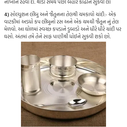
નાખીને રહેવા દો. થોડા સમય પછી બહાર કાઢીને સુકવી લો
4)
સોલ્યુશન લીંબુ અને જૈતુનના તેલથી ચમકાવો ચાંદી:-
એક
વાટકીમાં અડધો કપ લીંબુનો રસ અને એક ચમચી જૈતુન નું તેલ
મેળવો. આ ઘોળમાં સ્વચ્છ કપડાને ડુબાડો અને ધીરે ધીરે ચાંદી પર
ઘસો. અંતમાં તમે તેને સાફ પાણીથી ધોઈને સુકવી શકો છો.