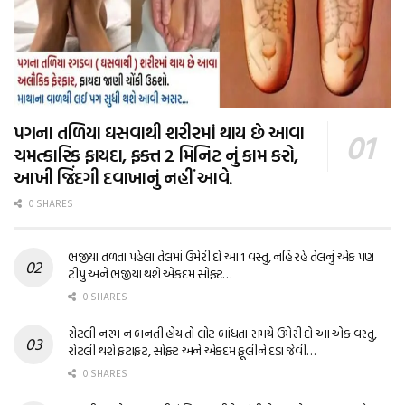
પગના તળિયા ઘસવાથી શરીરમાં થાય છે આવા
ચમત્કારિક ફાયદા, ફક્ત 2 મિનિટ નું કામ કરો,
આખી જિંદગી દવાખાનું નહીં આવે.
0 SHARES
ભજીયા તળતા પહેલા તેલમાં ઉમેરી દો આ 1 વસ્તુ, નહિ રહે તેલનું એક પણ
ટીપું અને ભજીયા થશે એકદમ સોફ્ટ…
0 SHARES
રોટલી નરમ ન બનતી હોય તો લોટ બાંધતા સમયે ઉમેરી દો આ એક વસ્તુ,
રોટલી થશે ફટાફટ, સોફ્ટ અને એકદમ ફૂલીને દડા જેવી…
0 SHARES