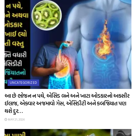
UNCATEGORIZED
આ છે ભોજન ન પચે, એસિડ બને અને ખાટા ઓડકારનો અકસીર
ઈલાજ, એકવાર અજમાવો ગેસ, એસિડીટી અને કબજિયાત પણ
થશે દુર…
MAY 21, 2024