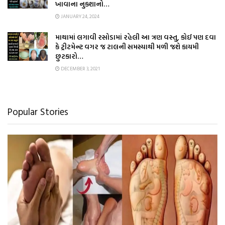
ખાવાના નુકશાનો…
JANUARY 24, 2024
માથામાં લગાવી રસોડામાં રહેલી આ ત્રણ વસ્તુ, કોઈ પણ દવા
કે ટ્રીટમેન્ટ વગર જ ટાલની સમસ્યાથી મળી જશે કાયમી
છુટકારો…
DECEMBER 3, 2021
Popular Stories