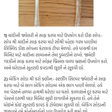
1)
ચાંદીની જ્વેલરી ને સાફ કરવા માટે ઉપયોગ કરો ડીશ સોપ:-
સોપ થી ચાંદીને સાફ કરવા માટે સૌથી પહેલા ગરમ પાણીમાં
લિક્વિડ ડીશ સોપના કેટલાક ટીપા મેળવો. હવે પાંચથી દસ
મિનિટ માટે ચાંદીના સામાનને તેમાં ડુબાડીને રાખો. જામેલી
ગંદકીને સાફ કરવા માટે સોફ્ટ બ્રિસલ વાળા બ્રશનો ઉપયોગ કરો.
અને ઘરેણાને સુતરાઉ કપડાથી લૂછી ને સૂકવી લો.
2)
બેકિંગ સોડા થી કરો ક્લીન:-
સ્ટર્લીંગ સિલ્વર જ્વેલરી ને સાફ
કરવા માટે બે ભાગ બેકિંગ સોડામાં એક ભાગ પાણી મેળવો. હવે
આ પેસ્ટને હળવા હાથથી ઘરેણા પર ઘસો. કાળાશને દૂર કરવા માટે
પેસ્ટને દસથી પંદર મિનિટ સુધી લગાવીને સુકાવા દો. હવે તેને
ધોઈને કોઈ સુતરાઉ કાપડ કે ટોવેલમાં સુકવી લો. બેકિંગ સોડાની
જગ્યાએ તમે કોર્નસ્ટાર્ચનો પણ ઉપયોગ કરી શકો છો.