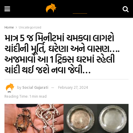
Home
Uncategorized
માત્ર 5 જ મિનીટમાં ચમકવા લાગશે
ચાંદીની મૂર્તિ, ઘરેણા અને વાસણ….
અજમાવો આ 1 ટ્રિક્સ ઘરમાં રહેલી
ચાંદી થઈ જશે નવા જેવી…
by
Social Gujarati
February 27, 2024
Reading Time: 1 min read