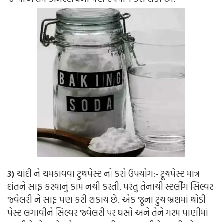
3)
ચાંદી ને ચમકાવવા ટુથપેસ્ટ નો કરો ઉપયોગ:-
ટૂથપેસ્ટ માત્ર
દાંતને સાફ કરવાનું કામ નથી કરતી. પરંતુ તેનાથી સ્ટર્લીંગ સિલ્વર
જ્વેલરી ને સાફ પણ કરી શકાય છે. એક જૂના ટુથ બ્રશમાં થોડી
પેસ્ટ લગાવીને સિલ્વર જ્વેલરી પર ઘસો અને તેને ગરમ પાણીમાં