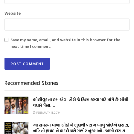
Website
Save my name, email, and website in this browser for the
next time I comment.
Recommended Stories
બોલીવુડના દસ એવા હીરો જે ફિલ્મ કરવા માટે માંગે છે સૌથી
વધારે પૈસા….
FEBRUARY 11, 2019
આ સમસ્યા વાળા લોકોએ ભૂલથી પણ ન ખાવું જોઈએ લસણ,
નહિ તો ફાયદાને બદલે થશે ગંભીર નુકશાનો.. જાણો લસણ