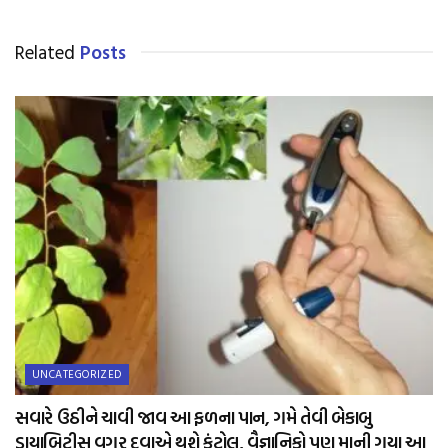
Related
Posts
UNCATEGORIZED
સવારે ઉઠીને ચાવી જાવ આ ફળના પાન, ગમે તેવી બેકાબુ
ડાયાબિટીસ વગર દવાએ થશે કંટ્રોલ, વૈજ્ઞાનિકો પણ માની ગયા આ