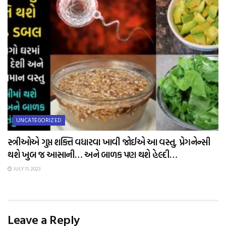
UNCATEGORIZED
સ્ત્રીઓએ ગુપ્ત શક્તિ વધારવા ખાવી જોઈએ આ વસ્તુ, પ્રેગનેન્સી
થશે ખુબ જ આસાની… અને બાળક પણ થશે હેલ્દી…
JULY 11, 2023
Leave a Reply