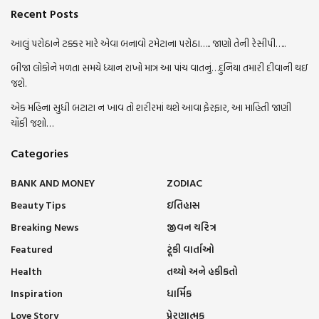
Recent Posts
આલું પરોઠાને ટક્કર મારે એવા બનાવો ટમેટાના પરોઠા….. જાણો તેની રેસીપી…..
બીજા લોકોને મળતા સમયે ધ્યાન રાખો માત્ર આ પાંચ વાતનું…દુનિયા તમારી દીવાની થઇ
જશે.
એક મહિના સુધી બટાટા ન ખાવ તો શરીરમાં થશે આવા ફેરફાર, આ માહિતી જાણી
ચોંકી જશો…
Categories
BANK AND MONEY
ZODIAC
Beauty Tips
ઇતિહાસ
Breaking News
જીવન ચરિત્ર
Featured
ટૂંકી વાર્તાઓ
Health
તથ્યો અને હકીકતો
Inspiration
ધાર્મિક
Love Story
પ્રેરણાત્મક