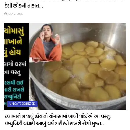
દેશી છોડની તાકાત…
JULY 2, 2024
UNCATEGORIZED
દવાખાને ન જવું હોય તો ચોમાસામાં ખાવી જોઈએ આ વસ્તુ,
ઇમ્યુનિટી વધારી આખું વર્ષ શરીરને રાખશે રોગો મુક્ત…