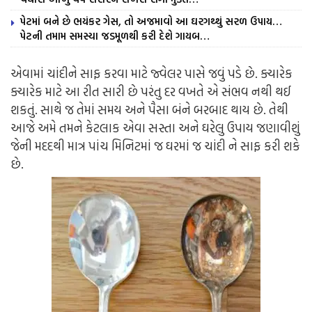
પેટમાં બને છે ભયંકર ગેસ, તો અજમાવો આ ઘરગથ્થું સરળ ઉપાય…
પેટની તમામ સમસ્યા જડમૂળથી કરી દેશે ગાયબ…
એવામાં ચાંદીને સાફ કરવા માટે જ્વેલર પાસે જવું પડે છે. ક્યારેક
ક્યારેક માટે આ રીત સારી છે પરંતુ દર વખતે એ સંભવ નથી થઈ
શકતું. સાથે જ તેમાં સમય અને પૈસા બંને બરબાદ થાય છે. તેથી
આજે અમે તમને કેટલાક એવા સસ્તા અને ઘરેલુ ઉપાય જણાવીશું
જેની મદદથી માત્ર પાંચ મિનિટમાં જ ઘરમાં જ ચાંદી ને સાફ કરી શકે
છે.