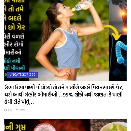
UNCATEGORIZED
ઉભા ઉભા પાણી પીવો છો તો તમે પાણીને બદલે પિય રહ્યા છો ઝેર,
થશે આવી ગંભીર બીમારીઓ… 95% લોકો નથી જાણતા કે પાણી
કેવી રીતે પીવું…
APRIL 25, 2024