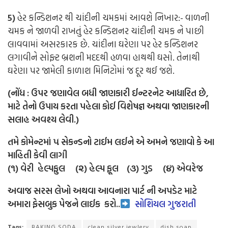
5)
હેર કન્ડિશનર થી ચાંદીની ચમકમાં આવશે નિખાર:-
વાળની
ચમક ને જાળવી રાખતું હેર કન્ડિશનર ચાંદીની ચમક ને પાછી
લાવવામાં અસરકારક છે. ચાંદીના ઘરેણા પર હેર કન્ડિશનર
લગાવીને સોફ્ટ બ્રશની મદદથી હળવા હાથથી ઘસો. તેનાથી
ઘરેણા પર જામેલી કાળાશ મિનિટોમાં જ દૂર થઈ જશે.
(નોંધ
:
ઉપર
જણાવેલ
બધી
જાણકારી
ઈન્ટરનેટ
આધારિત
છે
,
માટે તેનો ઉપાય કરતા પહેલા કોઈ વિશેષજ્ઞ અથવા જાણકારની
સલાહ અવશ્ય લેવી.)
તમે કોમેન્ટમાં ૫ સેકન્ડનો ટાઈમ લઈને એ અમને જણાવો કે આ
માહિતી કેવી લાગી
(૧) વેરી હેલ્પફુલ (૨) હેલ્પ ફૂલ (૩) ગુડ (૪) એવરેજ
અવાજ સરસ લેખો અથવા આવનારા પાર્ટ ની અપડેટ માટે
અમારા ફેસબુક પેજને લાઈક
કરો..
સોશિયલ ગુજરાતી
Tags:
BAKING SODA
clean silver jewlery
dish soap