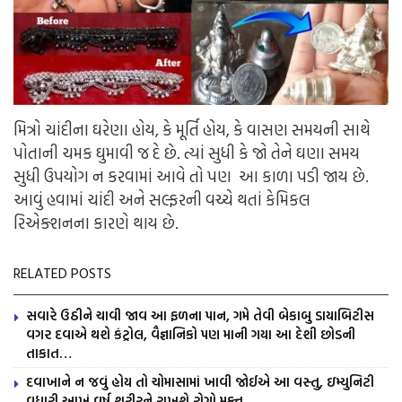
મિત્રો ચાંદીના ઘરેણા હોય, કે મૂર્તિ હોય, કે વાસણ સમયની સાથે
પોતાની ચમક ઘુમાવી જ દે છે. ત્યાં સુધી કે જો તેને ઘણા સમય
સુધી ઉપયોગ ન કરવામાં આવે તો પણ આ કાળા પડી જાય છે.
આવું હવામાં ચાંદી અને સલ્ફરની વચ્ચે થતાં કેમિકલ
રિએક્શનના કારણે થાય છે.
RELATED POSTS
સવારે ઉઠીને ચાવી જાવ આ ફળના પાન, ગમે તેવી બેકાબુ ડાયાબિટીસ
વગર દવાએ થશે કંટ્રોલ, વૈજ્ઞાનિકો પણ માની ગયા આ દેશી છોડની
તાકાત…
દવાખાને ન જવું હોય તો ચોમાસામાં ખાવી જોઈએ આ વસ્તુ, ઇમ્યુનિટી
વધારી આખું વર્ષ શરીરને રાખશે રોગો મુક્ત…