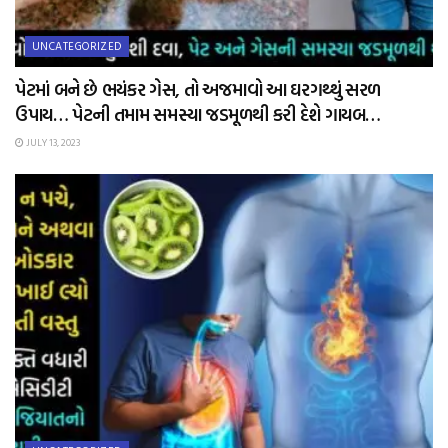
UNCATEGORIZED
પેટમાં બને છે ભયંકર ગેસ, તો અજમાવો આ ઘરગથ્થું સરળ
ઉપાય… પેટની તમામ સમસ્યા જડમૂળથી કરી દેશે ગાયબ…
JULY 13, 2023