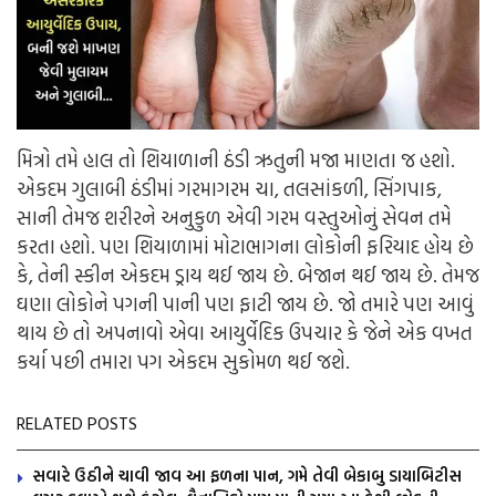
મિત્રો તમે હાલ તો શિયાળાની ઠંડી ઋતુની મજા માણતા જ હશો.
એકદમ ગુલાબી ઠંડીમાં ગરમાગરમ ચા, તલસાંકળી, સિંગપાક,
સાની તેમજ શરીરને અનુકુળ એવી ગરમ વસ્તુઓનું સેવન તમે
કરતા હશો. પણ શિયાળામાં મોટાભાગના લોકોની ફરિયાદ હોય છે
કે, તેની સ્કીન એકદમ ડ્રાય થઈ જાય છે. બેજાન થઈ જાય છે. તેમજ
ઘણા લોકોને પગની પાની પણ ફાટી જાય છે. જો તમારે પણ આવું
થાય છે તો અપનાવો એવા આયુર્વેદિક ઉપચાર કે જેને એક વખત
કર્યા પછી તમારા પગ એકદમ સુકોમળ થઈ જશે.
RELATED POSTS
સવારે ઉઠીને ચાવી જાવ આ ફળના પાન, ગમે તેવી બેકાબુ ડાયાબિટીસ