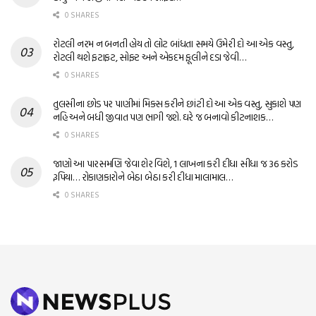
0 SHARES
રોટલી નરમ ન બનતી હોય તો લોટ બાંધતા સમયે ઉમેરી દો આ એક વસ્તુ,
રોટલી થશે ફટાફટ, સોફ્ટ અને એકદમ ફૂલીને દડા જેવી…
0 SHARES
તુલસીના છોડ પર પાણીમાં મિક્સ કરીને છાંટી દો આ એક વસ્તુ, સુકાશે પણ
નહિ અને બધી જીવાત પણ ભાગી જશે. ઘરે જ બનાવો કીટનાશક…
0 SHARES
જાણો આ પારસમણિ જેવા શેર વિશે, 1 લાખના કરી દીધા સીધા જ 36 કરોડ
રૂપિયા… રોકાણકારોને બેઠા બેઠા કરી દીધા માલામાલ…
0 SHARES