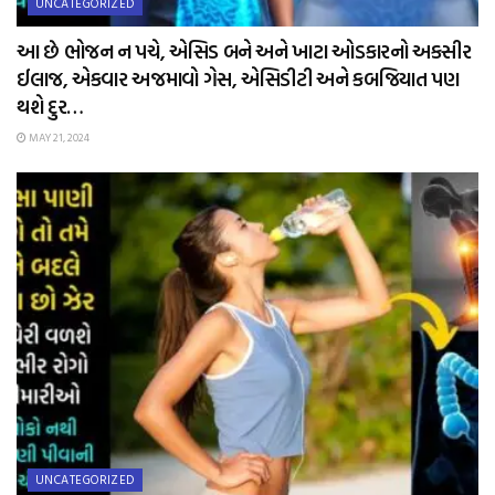
UNCATEGORIZED
આ છે ભોજન ન પચે, એસિડ બને અને ખાટા ઓડકારનો અકસીર
ઈલાજ, એકવાર અજમાવો ગેસ, એસિડીટી અને કબજિયાત પણ
થશે દુર…
MAY 21, 2024
UNCATEGORIZED