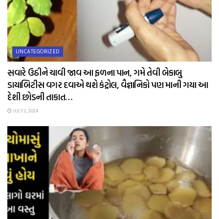
UNCATEGORIZED
સવારે ઉઠીને ચાવી જાવ આ ફળના પાન, ગમે તેવી બેકાબુ
ડાયાબિટીસ વગર દવાએ થશે કંટ્રોલ, વૈજ્ઞાનિકો પણ માની ગયા આ
દેશી છોડની તાકાત…
JULY 2, 2024