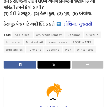
તમે 5 સેકન્ડનો ટાઈમ લઈને અમને કોમેન્ટમાં જણાવો કે આ
માહિતી તમને કેવી લાગી ?
(૧) વેરી હેલ્પફુલ, (૨) હેલ્પ ફૂલ, (૩) ગુડ, (૪) એવરેજ.
ફેસબુક પેજ માટે અહીં ક્લિક કરો..
સોશિયલ ગુજરાતી
Tags:
Apple peel
Ayurvedic remedy
Bananas
Glycerin
hot water
Mustard oil
Neem leaves
ROSE WATER
torn ankles
Turmeric
Vaseline
Wax
Winter cold