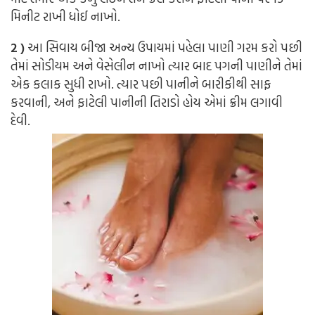
મિનીટ રાખી ધોઈ નાખો.
2 )
આ સિવાય બીજા અન્ય ઉપાયમાં પહેલા પાણી ગરમ કરો પછી
તેમાં સોડીયમ અને વેસેલીન નાખો ત્યાર બાદ પગની પાણીને તેમાં
એક કલાક સુધી રાખો. ત્યાર પછી પાનીને બારીકીથી સાફ
કરવાની, અને ફાટેલી પાનીની તિરાડો હોય એમાં ક્રીમ લગાવી
દેવી.