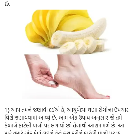
છે.
1 )
આમ તમને જણાવી દઈએ કે, આયુર્વેદમાં ઘણા રોગોના ઉપચાર
વિશે જણાવવામાં આવ્યું છે. આમ એક ઉપાય અનુસાર જો તમે
કેળાને ફાટેલી પાની પર લગાવો છો તેનાથી આરામ મળે છે. આ
માટે તમારે એક કેળું લઈને તેને ક્રશ કરીને ફાટેલી પાની પર 15