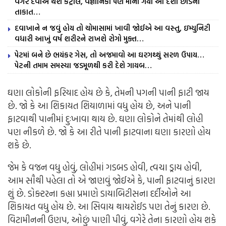
વગર દવાએ થશે કંટ્રોલ, વૈજ્ઞાનિકો પણ માની ગયા આ દેશી છોડની
તાકાત…
દવાખાને ન જવું હોય તો ચોમાસામાં ખાવી જોઈએ આ વસ્તુ, ઇમ્યુનિટી
વધારી આખું વર્ષ શરીરને રાખશે રોગો મુક્ત…
પેટમાં બને છે ભયંકર ગેસ, તો અજમાવો આ ઘરગથ્થું સરળ ઉપાય…
પેટની તમામ સમસ્યા જડમૂળથી કરી દેશે ગાયબ…
ઘણા લોકોની ફરિયાદ હોય છે કે, તેમની પગની પાની ફાટી જાય
છે. જો કે આ શિકાયત શિયાળામાં વધુ હોય છે, અને પાની
ફાટવાથી પાનીમાં દુઃખાવા થાય છે. ઘણા લોકોને તેમાંથી લોહી
પણ નીકળે છે. જો કે આ રીતે પાની ફાટવાના ઘણા કારણો હોય
શકે છે.
જેમ કે વજન વધુ હોવું, લોહીમાં ગડબડ હોવી, ત્વચા ડ્રાય હોવી,
આમ સૌથી પહેલા તો એ જાણવું જોઈએ કે, પાની ફાટવાનું કારણ
શું છે. ડોક્ટરના કહ્યા પ્રમાણે ડાયાબિટીસના દર્દીઓને આ
શિકાયત વધુ હોય છે. આ સિવાય થાયરોઈડ પણ તેનું કારણ છે.
વિટામીનની ઉણપ, ઓછું પાણી પીવું, વગેરે તેના કારણો હોય શકે