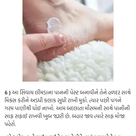
6 )
આ સિવાય લીમડાના પાનની પેસ્ટ બનાવીને તેને હળદર સાથે
મિક્સ કરીને અડધી કલાક સુધી રાખી મુકો. ત્યાર પછી પગને
ગરમ પાણીથી ધોઈ નાખો. આમ બદલાતા મૌસમની સાથે પાનીની
સાફ સફાઈ રાખવી ખુબ જરૂરી છે. બહાર જાવ ત્યારે સાફ મોજા
પહેરો.