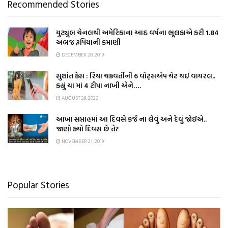
Recommended Stories
યુટ્યુબ ચેનલથી અમેરિકાના આઠ વર્ષના ભૂલકાએ કરી 1.84
અબજ રૂપિયાની કમાણી
DECEMBER 20, 2019
સુશાંત કેસ : રિયા ચક્રવર્તીની 6 વોટ્સએપ ચેટ થઈ વાયરલ..
કહ્યું ચા માં 4 ટીપા નાખી એને….
AUGUST 29, 2020
આખા સપ્તાહમાં આ દિવસે કર્જ ના લેવું અને દેવું જોઈએ..
જાણો ક્યો દિવસ છે તે?
NOVEMBER 21, 2019
Popular Stories