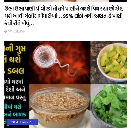
ઉભા ઉભા પાણી પીવો છો તો તમે પાણીને બદલે પિય રહ્યા છો ઝેર,
થશે આવી ગંભીર બીમારીઓ… 95% લોકો નથી જાણતા કે પાણી
કેવી રીતે પીવું…
APRIL 25, 2024
UNCATEGORIZED