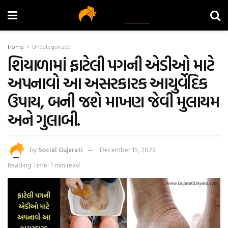
Home
Uncategorized
શિયાળામાં ફાટેલી પગની એડીઓ માટે
અપનાવો આ અસરકારક આયુર્વેદિક
ઉપાય, બની જશે માખણ જેવી મુલાયમ
અને ગુલાબી.
by
Social Gujarati
December 15, 2023
Reading Time: 1 min read