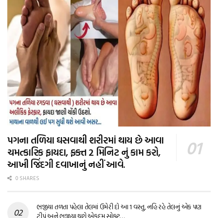
પગના તળિયા ઘસવાથી શરીરમાં થાય છે આવા
ચમત્કારિક ફાયદા, ફક્ત 2 મિનિટ નું કામ કરો,
આખી જિંદગી દવાખાનું નહીં આવે.
0 SHARES
ભજીયા તળતા પહેલા તેલમાં ઉમેરી દો આ 1 વસ્તુ, નહિ રહે તેલનું એક પણ
ટીપું અને ભજીયા થશે એકદમ સોફ્ટ…