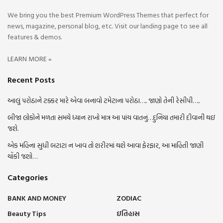
We bring you the best Premium WordPress Themes that perfect for
news, magazine, personal blog, etc. Visit our landing page to see all
features & demos.
LEARN MORE »
Recent Posts
આલું પરોઠાને ટક્કર મારે એવા બનાવો ટમેટાના પરોઠા….. જાણો તેની રેસીપી…..
બીજા લોકોને મળતા સમયે ધ્યાન રાખો માત્ર આ પાંચ વાતનું…દુનિયા તમારી દીવાની થઇ
જશે.
એક મહિના સુધી બટાટા ન ખાવ તો શરીરમાં થશે આવા ફેરફાર, આ માહિતી જાણી
ચોંકી જશો…
Categories
BANK AND MONEY
ZODIAC
Beauty Tips
ઇતિહાસ