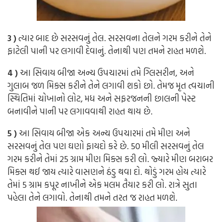
3 )
ત્યાર બાદ છે સરસવનું તેલ. સરસવના તેલને ગરમ કરીને તેને
ફાટેલી પાની પર લગાવી દેવાનું. તેનાથી પણ તમને રાહત મળશે.
4 )
આ સિવાય બીજા અન્ય ઉપચારમાં તમે ગ્લિસરીન, અને
ગુલાબ જળ મિક્સ કરીને તેને લગાવી શકો છો. તેમજ મૃત ત્વચાની
સ્થિતિમાં ચોખાનો લોટ, મધ અને સફરજનની છાલની પેસ્ટ
બનાવીને પાની પર લગાવવાથી રાહત થાય છે.
5 )
આ સિવાય બીજા એક અન્ય ઉપચારમાં તમે મીણ અને
સરસવનું તેલ પણ ઘણો ફાયદો કરે છે. 50 મીલી સરસવનું તેલ
ગરમ કરીને તેમાં 25 ગ્રામ મીણ મિક્સ કરી લો. જ્યારે મીણ બરાબર
મિક્સ થઈ જાય ત્યારે વાસણને ઠંડુ થવા દો. થોડું ગરમ હોય ત્યારે
તેમાં 5 ગ્રામ કપૂર નાખીને એક મલમ તૈયાર કરી લો. રાત્રે સુતા
પહેલા તેને લગાવો. તેનાથી તમને તરત જ રાહત મળશે.