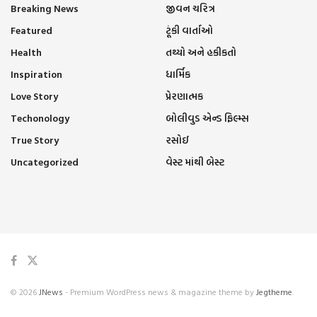
Breaking News
જીવન ચરિત્ર
Featured
ટૂંકી વાર્તાઓ
Health
તથ્યો અને હકીકતો
Inspiration
ધાર્મિક
Love Story
પ્રેરણાત્મક
Techonology
બોલીવુડ એન્ડ ફિલ્મ્સ
True Story
રસોઈ
Uncategorized
વેસ્ટ માંથી બેસ્ટ
© 2026
JNews
- Premium WordPress news & magazine theme by
Jegtheme
.