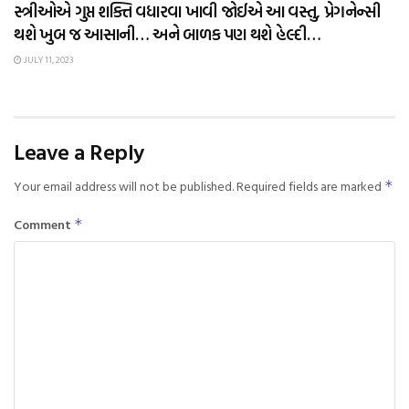
સ્ત્રીઓએ ગુપ્ત શક્તિ વધારવા ખાવી જોઈએ આ વસ્તુ, પ્રેગનેન્સી
થશે ખુબ જ આસાની… અને બાળક પણ થશે હેલ્દી…
JULY 11, 2023
Leave a Reply
Your email address will not be published.
Required fields are marked
*
Comment
*