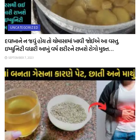
UNCATEGORIZED
દવાખાને ન જવું હોય તો ચોમાસામાં ખાવી જોઈએ આ વસ્તુ,
ઇમ્યુનિટી વધારી આખું વર્ષ શરીરને રાખશે રોગો મુક્ત…
SEPTEMBER 7, 2023