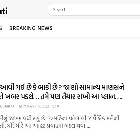
મક
BREAKING NEWS
દી આવી ગઈ છે કે બાકી છે ? જાણો સામાન્ય માણસને
રીતે ખબર પડશે… તમે પણ તૈયાર રાખો આ પ્લાન….
 GUJARATI
OCTOBER 17, 2022
0
મંદીનું જોખમ વધી રહ્યું છે. છ મહિના પહેલાથી જ વૈશ્વિક મંદીની
. ધીરે ધીરે આ આહટ પ્રવાહમાં બદલાવવા ...