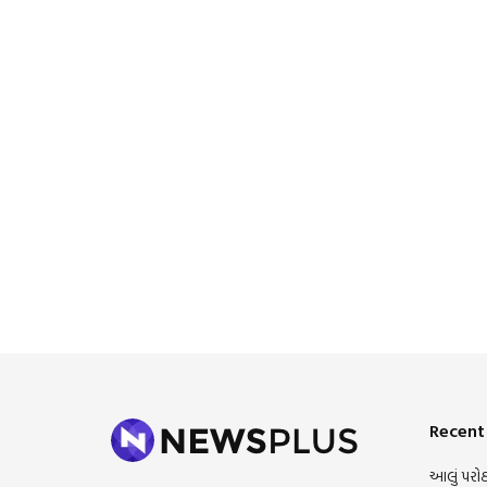
Recent
આલું પરોઠ