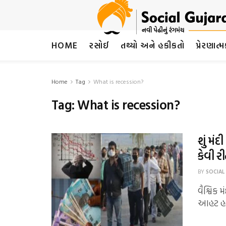
HOME
રસોઈ
તથ્યો અને હકીકતો
પ્રેરણાત્
Home
Tag
What is recession?
Tag:
What is recession?
શું મં
કેવી 
BY
SOCIAL
વૈશ્વિક 
આહટ હતી