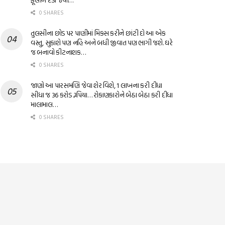
0 SHARES
તુલસીના છોડ પર પાણીમાં મિક્સ કરીને છાંટી દો આ એક
વસ્તુ, સુકાશે પણ નહિ અને બધી જીવાત પણ ભાગી જશે. ઘરે
જ બનાવો કીટનાશક…
0 SHARES
જાણો આ પારસમણિ જેવા શેર વિશે, 1 લાખના કરી દીધા
સીધા જ 36 કરોડ રૂપિયા… રોકાણકારોને બેઠા બેઠા કરી દીધા
માલામાલ…
0 SHARES