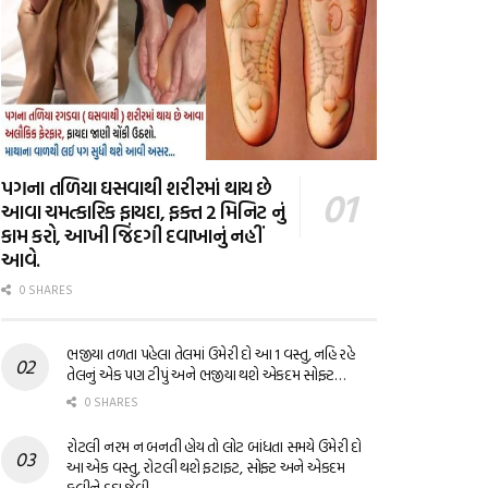
પગના તળિયા ઘસવાથી શરીરમાં થાય છે
આવા ચમત્કારિક ફાયદા, ફક્ત 2 મિનિટ નું
કામ કરો, આખી જિંદગી દવાખાનું નહીં
આવે.
0 SHARES
ભજીયા તળતા પહેલા તેલમાં ઉમેરી દો આ 1 વસ્તુ, નહિ રહે
તેલનું એક પણ ટીપું અને ભજીયા થશે એકદમ સોફ્ટ…
0 SHARES
રોટલી નરમ ન બનતી હોય તો લોટ બાંધતા સમયે ઉમેરી દો
આ એક વસ્તુ, રોટલી થશે ફટાફટ, સોફ્ટ અને એકદમ
ફૂલીને દડા જેવી…