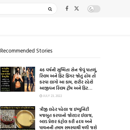
Recommended Stories
46 વર્ષની સુષ્મિતા સેન જેવું પાતળું,
સ્લિમ અને ફિટ ફિગર જોતું હોય તો
કરવા લાગો આ કામ, શરીર રહેશે
આજીવન સ્લિમ ટ્રીમ અને ફિટ…
JULY 23, 2022
ત્રીજી લહેર પહેલા જ ઇમ્યુનિટી
મજબુત કરવાનો જોરદાર ઈલાજ,
બ્લડ પ્રેશર કંટ્રોલ કરી હૃદય અને
પાચનની તમામ સમસ્યાથી મળી જશે