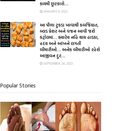
કાયમી છુટકારો…
JANUARY 9, 2023
આ પીળા ટુકડા ખાવાથી કબજિયાત,
બ્લડ પ્રેશર અને વજન આવી જશે
કંટ્રોલમાં… ક્યારેય નહિ થાય હાડકા,
હૃદય અને આંખને લગતી
બીમારીઓ… અનેક બીમારીઓ રહેશે
આજીવન દુર…
SEPTEMBER 28, 2023
Popular Stories